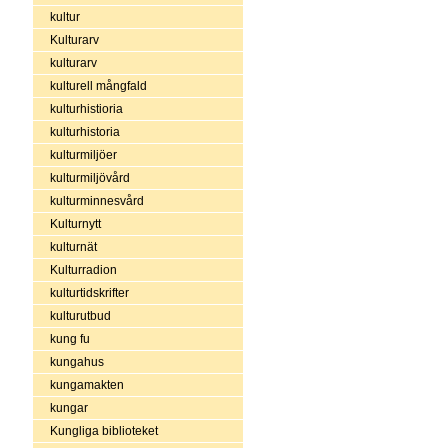
kultur
Kulturarv
kulturarv
kulturell mångfald
kulturhistioria
kulturhistoria
kulturmiljöer
kulturmiljövård
kulturminnesvård
Kulturnytt
kulturnät
Kulturradion
kulturtidskrifter
kulturutbud
kung fu
kungahus
kungamakten
kungar
Kungliga biblioteket