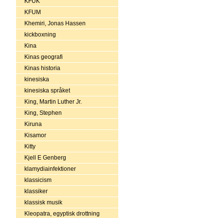
KFUK
KFUM
Khemiri, Jonas Hassen
kickboxning
Kina
Kinas geografi
Kinas historia
kinesiska
kinesiska språket
King, Martin Luther Jr.
King, Stephen
Kiruna
Kisamor
Kitty
Kjell E Genberg
klamydiainfektioner
klassicism
klassiker
klassisk musik
Kleopatra, egyptisk drottning