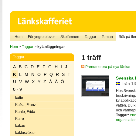
Hem
För yngre elever
Skolämnen
Taggar
Teman
Sök på fler
Hem
>
Taggar
>
kylanläggningar
1 träff
Taggar
A
B
C
D
E
F
G
H
I
J
Prenumerera på nya länkar
K
L
M
N
O
P
Q
R
S
T
Svenska 
U
V
W
X
Y
Z
Å
Ä
Ö
från 13
0 - 9
Hos Svenska
beskrivninga
kaffe
kylapplikati
Kafka, Franz
vatten. Du k
och värmep
Kahlo, Frida
Taggar:
ene
Kairo
organisatio
kakao
kaktusväxter