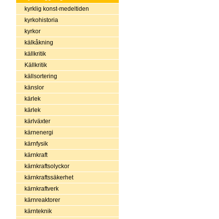
kyrklig konst-medeltiden
kyrkohistoria
kyrkor
kälkåkning
källkritik
Källkritik
källsortering
känslor
kärlek
kärlek
kärlväxter
kärnenergi
kärnfysik
kärnkraft
kärnkraftsolyckor
kärnkraftssäkerhet
kärnkraftverk
kärnreaktorer
kärnteknik