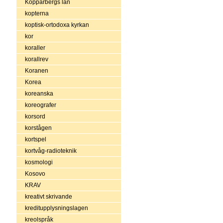
Kopparbergs län
kopterna
koptisk-ortodoxa kyrkan
kor
koraller
korallrev
Koranen
Korea
koreanska
koreografer
korsord
korstågen
kortspel
kortvåg-radioteknik
kosmologi
Kosovo
KRAV
kreativt skrivande
kreditupplysningslagen
kreolspråk