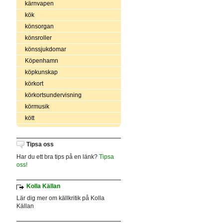
kärnvapen
kök
könsorgan
könsroller
könssjukdomar
Köpenhamn
köpkunskap
körkort
körkortsundervisning
körmusik
kött
Tipsa oss
Har du ett bra tips på en länk?
Tipsa
oss!
Kolla Källan
Lär dig mer om källkritik på Kolla
Källan