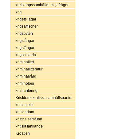
kretsloppssamhället-miljöfrågor
krig
krigets lagar
krigsaffischer
krigsbyten
krigsfångar
krigsfångar
krigshistoria
kriminalitet
kriminallitteratur
kriminalvård
kriminologi
krishantering
Kristdemokratiska samhällspartiet
kristen etik
kristendom
kristna samfund
kritiskt tänkande
Kroatien