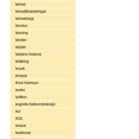
klimat
klimatförändringar
klimatologi
klockor
kloning
kloster
kläder
kläders historia
klättring
knark
knopar
Knut Hamsun
koder
koffein
kognitiv beteendeterapi
kol
KOL
kolare
koldioxid