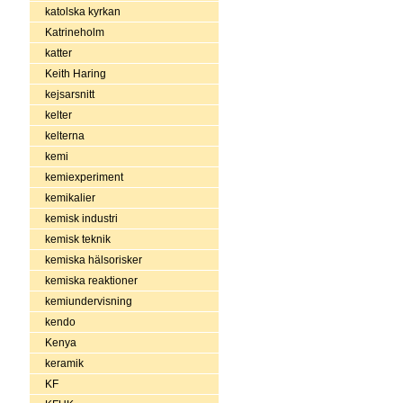
katolska kyrkan
Katrineholm
katter
Keith Haring
kejsarsnitt
kelter
kelterna
kemi
kemiexperiment
kemikalier
kemisk industri
kemisk teknik
kemiska hälsorisker
kemiska reaktioner
kemiundervisning
kendo
Kenya
keramik
KF