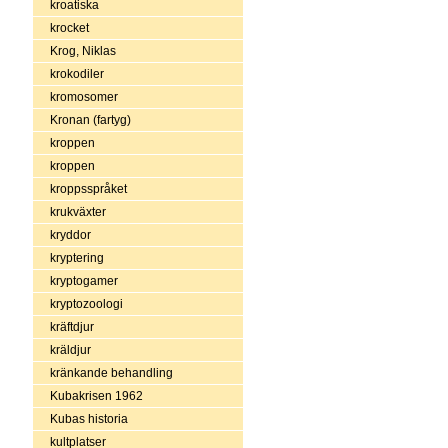
kroatiska
krocket
Krog, Niklas
krokodiler
kromosomer
Kronan (fartyg)
kroppen
kroppen
kroppsspråket
krukväxter
kryddor
kryptering
kryptogamer
kryptozoologi
kräftdjur
kräldjur
kränkande behandling
Kubakrisen 1962
Kubas historia
kultplatser