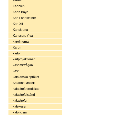
karate
Karibien
Karin Boye
Karl Landsteiner
Karl XII
Karlskrona
Karlsson, Ylva
karolinerna
Karon
kartor
kartprojektioner
kashmirfrågan
kast
katalanska språket
Katarina Mazetti
katastrofberedskap
katastrofbistånd
katastrofer
katekeser
katolicism