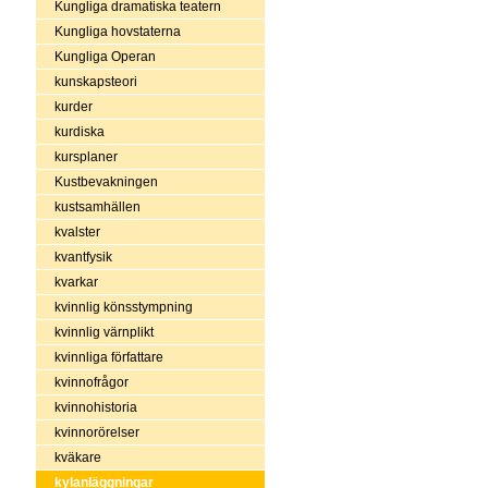
Kungliga dramatiska teatern
Kungliga hovstaterna
Kungliga Operan
kunskapsteori
kurder
kurdiska
kursplaner
Kustbevakningen
kustsamhällen
kvalster
kvantfysik
kvarkar
kvinnlig könsstympning
kvinnlig värnplikt
kvinnliga författare
kvinnofrågor
kvinnohistoria
kvinnorörelser
kväkare
kylanläggningar