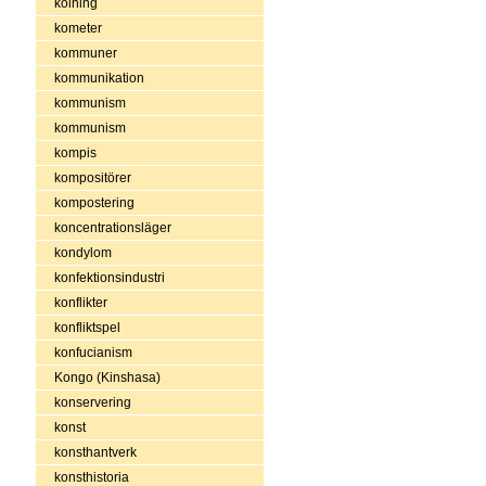
kolning
kometer
kommuner
kommunikation
kommunism
kommunism
kompis
kompositörer
kompostering
koncentrationsläger
kondylom
konfektionsindustri
konflikter
konfliktspel
konfucianism
Kongo (Kinshasa)
konservering
konst
konsthantverk
konsthistoria