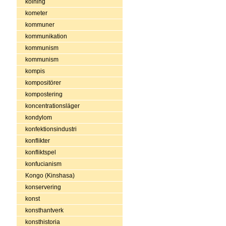
kolning
kometer
kommuner
kommunikation
kommunism
kommunism
kompis
kompositörer
kompostering
koncentrationsläger
kondylom
konfektionsindustri
konflikter
konfliktspel
konfucianism
Kongo (Kinshasa)
konservering
konst
konsthantverk
konsthistoria