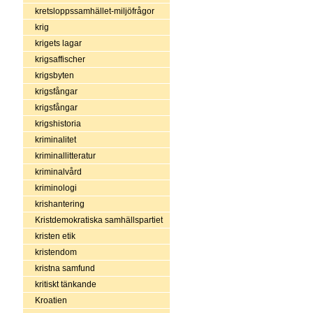
kretsloppssamhället-miljöfrågor
krig
krigets lagar
krigsaffischer
krigsbyten
krigsfångar
krigsfångar
krigshistoria
kriminalitet
kriminallitteratur
kriminalvård
kriminologi
krishantering
Kristdemokratiska samhällspartiet
kristen etik
kristendom
kristna samfund
kritiskt tänkande
Kroatien