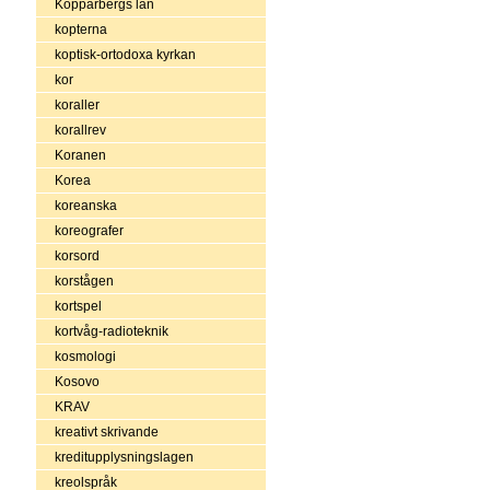
Kopparbergs län
kopterna
koptisk-ortodoxa kyrkan
kor
koraller
korallrev
Koranen
Korea
koreanska
koreografer
korsord
korstågen
kortspel
kortvåg-radioteknik
kosmologi
Kosovo
KRAV
kreativt skrivande
kreditupplysningslagen
kreolspråk