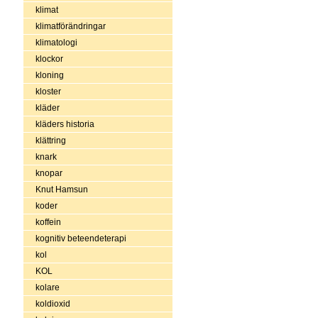
klimat
klimatförändringar
klimatologi
klockor
kloning
kloster
kläder
kläders historia
klättring
knark
knopar
Knut Hamsun
koder
koffein
kognitiv beteendeterapi
kol
KOL
kolare
koldioxid