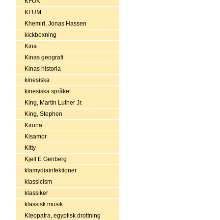
KFUK
KFUM
Khemiri, Jonas Hassen
kickboxning
Kina
Kinas geografi
Kinas historia
kinesiska
kinesiska språket
King, Martin Luther Jr.
King, Stephen
Kiruna
Kisamor
Kitty
Kjell E Genberg
klamydiainfektioner
klassicism
klassiker
klassisk musik
Kleopatra, egyptisk drottning