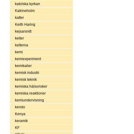
katolska kyrkan
Katrineholm
katter
Keith Haring
kejsarsnitt
kelter
kelterna
kemi
kemiexperiment
kemikalier
kemisk industri
kemisk teknik
kemiska hälsorisker
kemiska reaktioner
kemiundervisning
kendo
Kenya
keramik
KF