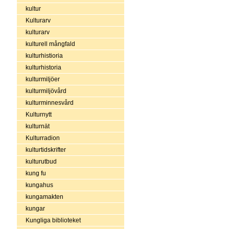
kultur
Kulturarv
kulturarv
kulturell mångfald
kulturhistioria
kulturhistoria
kulturmiljöer
kulturmiljövård
kulturminnesvård
Kulturnytt
kulturnät
Kulturradion
kulturtidskrifter
kulturutbud
kung fu
kungahus
kungamakten
kungar
Kungliga biblioteket