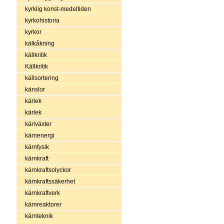
kyrklig konst-medeltiden
kyrkohistoria
kyrkor
kälkåkning
källkritik
Källkritik
källsortering
känslor
kärlek
kärlek
kärlväxter
kärnenergi
kärnfysik
kärnkraft
kärnkraftsolyckor
kärnkraftssäkerhet
kärnkraftverk
kärnreaktorer
kärnteknik