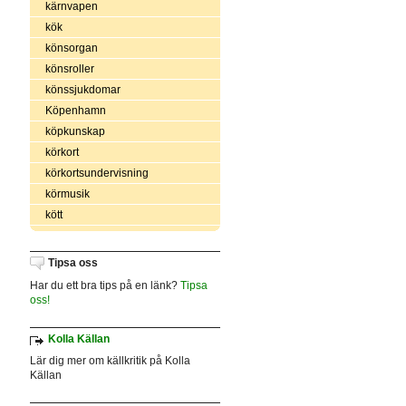
kärnvapen
kök
könsorgan
könsroller
könssjukdomar
Köpenhamn
köpkunskap
körkort
körkortsundervisning
körmusik
kött
Tipsa oss
Har du ett bra tips på en länk?
Tipsa
oss!
Kolla Källan
Lär dig mer om källkritik på Kolla
Källan