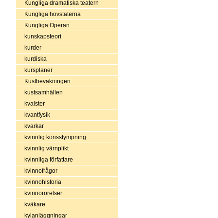
Kungliga dramatiska teatern
Kungliga hovstaterna
Kungliga Operan
kunskapsteori
kurder
kurdiska
kursplaner
Kustbevakningen
kustsamhällen
kvalster
kvantfysik
kvarkar
kvinnlig könsstympning
kvinnlig värnplikt
kvinnliga författare
kvinnofrågor
kvinnohistoria
kvinnorörelser
kväkare
kylanläggningar