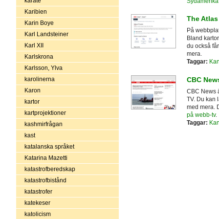
karate
Sydamerika
Karibien
The Atlas
Karin Boye
På webbplat
Karl Landsteiner
Bland karto
Karl XII
du också får
mera.
Karlskrona
Taggar:
Ka
Karlsson, Ylva
CBC New
karolinerna
Karon
CBC News är
TV. Du kan l
kartor
med mera. D
kartprojektioner
på webb-tv
.
Taggar:
Ka
kashmirfrågan
kast
katalanska språket
Katarina Mazetti
katastrofberedskap
katastrofbistånd
katastrofer
katekeser
katolicism