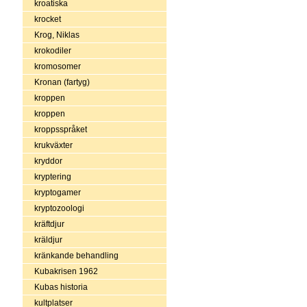
kroatiska
krocket
Krog, Niklas
krokodiler
kromosomer
Kronan (fartyg)
kroppen
kroppen
kroppsspråket
krukväxter
kryddor
kryptering
kryptogamer
kryptozoologi
kräftdjur
kräldjur
kränkande behandling
Kubakrisen 1962
Kubas historia
kultplatser