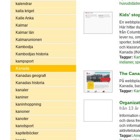
huvudstäde
kalendrar
kalla kriget
Kids' sto
Kalle Anka
En webbplat
Kalmar
Här hittar 
från Columbu
Kalmar län
lever nu, om
Kalmarunionen
sporter, bok
Kambodja
och klassrum
Kanada (INA
Kambodjas historia
Taggar:
Ka
kampsport
indianer
,
sp
Kanada
The Cana
Kanadas geografi
På webbplat
Kanadas historia
Kanada, basf
kanaler
Taggar:
Ka
kaniner
Organizat
kaninhoppning
från 13 år
kanoner
Information
kanoter
och dess fre
och informa
kanotsport
aktivitetska
kapitelböcker
Taggar:
Ame