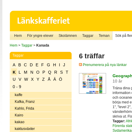
Hem
För yngre elever
Skolämnen
Taggar
Teman
Sök på fler
Hem
>
Taggar
>
Kanada
6 träffar
Taggar
A
B
C
D
E
F
G
H
I
J
Prenumerera på nya länkar
K
L
M
N
O
P
Q
R
S
T
Geograph
U
V
W
X
Y
Z
Å
Ä
Ö
10 år
0 - 9
Träna dina 
information 
kaffe
och oceaner.
Kafka, Franz
börja med e
1", "level 2"
Kahlo, Frida
vänsterhörne
Kairo
skriva ut. F
Taggar:
Afri
kakao
Förenta sta
kaktusväxter
Sydamerika