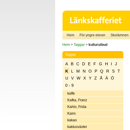
Hem
För yngre elever
Skolämnen
Hem
>
Taggar
>
kulturutbud
Taggar
A
B
C
D
E
F
G
H
I
J
K
L
M
N
O
P
Q
R
S
T
U
V
W
X
Y
Z
Å
Ä
Ö
0 - 9
kaffe
Kafka, Franz
Kahlo, Frida
Kairo
kakao
kaktusväxter