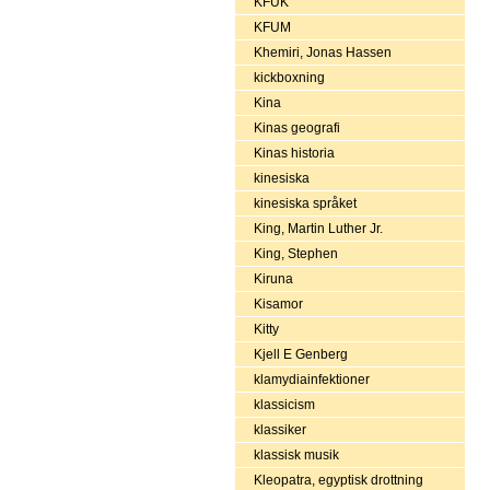
KFUK
KFUM
Khemiri, Jonas Hassen
kickboxning
Kina
Kinas geografi
Kinas historia
kinesiska
kinesiska språket
King, Martin Luther Jr.
King, Stephen
Kiruna
Kisamor
Kitty
Kjell E Genberg
klamydiainfektioner
klassicism
klassiker
klassisk musik
Kleopatra, egyptisk drottning