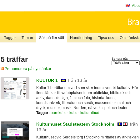
About
Taggar
Teman
Sök på fler sätt
Handledning
Tipsa oss
Om Länkskaf
5 träffar
Sortera på:
Prenumerera på nya länkar
KULTUR 1
från 13 år
Kultur 1 berättar om vad som sker inom svenskt kulturliv. Här
finns länkar till webbplatser inom arkitektur, bibliotek och
arkiv, dans, design, film och foto, historia, konst,
konsthantverk, litteratur och språk, massmedier, mat och
dryck, museer, musik, Norden, nätverk, spel och teater.
Taggar:
barnkultur
,
kultur
,
kulturutbud
Kulturhuset Stadsteatern Stockholm
från
13 år
Kulturhuset vid Sergels torg i Stockholm ritades av arkitekten