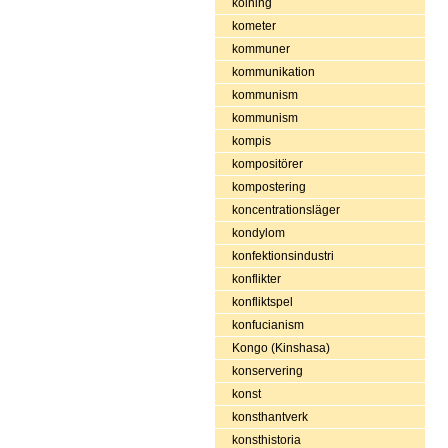
kolning
kometer
kommuner
kommunikation
kommunism
kommunism
kompis
kompositörer
kompostering
koncentrationsläger
kondylom
konfektionsindustri
konflikter
konfliktspel
konfucianism
Kongo (Kinshasa)
konservering
konst
konsthantverk
konsthistoria