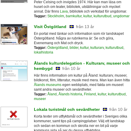
Peter Celsing och invigdes 1974. Här kan man läsa om
huset och om teater, bibliotek, utställningar och mycket
annat. Där finns
Lava
, bibliotek och verkstad för ungdomar.
Taggar:
Stockholm
,
barnkultur
,
kultur
,
kulturutbud
,
ungdomar
Visit Östgötland
från 13 år
En portal med länkar och information som rör landskapet
Östergötland. Några av rubrikerna är: Se och göra,
Evenemang och Mat och dryck.
Taggar:
Östergötland
,
bilder
,
kultur
,
kulturarv
,
kulturutbud
,
lokalhistoria
Ålands kulturdelegation - Kulturarv, museer och
hembygd
från 10 år
Här finns information om kultur på Åland: kulturarv, museer,
bildkonst, film, litteratur, musik med mera. Man kan även hitta
Ålands museums
egen webbplats, med fakta om museet
samt andra museer och sevärdheter.
Taggar:
Åland
,
Ålands historia
,
Finland
,
kultur
,
kulturutbud
,
museer
Lokala turistmål och sevärdheter
från 10 år
Korta texter om utflyktsmål och sevärdheter i Sveriges olika
kommuner, samt tips på campingplatser. Välj ett landskap
och sedan en kommun och skrolla ner en bit på varje
kommuns sida så ser du dessa utflyktstips.