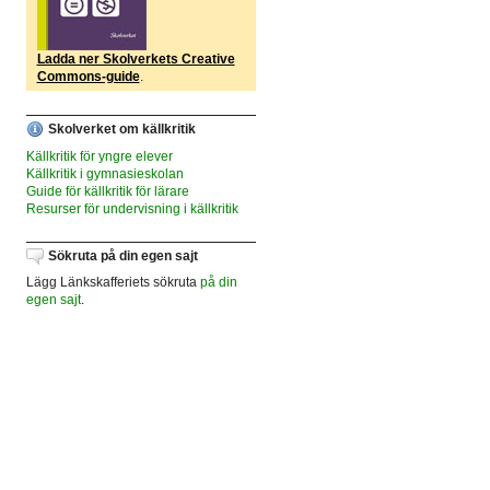
Ladda ner Skolverkets Creative
Commons-guide
.
Skolverket om källkritik
Källkritik för yngre elever
Källkritik i gymnasieskolan
Guide för källkritik för lärare
Resurser för undervisning i källkritik
Sökruta på din egen sajt
Lägg Länkskafferiets sökruta
på din
egen sajt
.