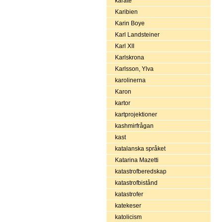
karate
Karibien
Karin Boye
Karl Landsteiner
Karl XII
Karlskrona
Karlsson, Ylva
karolinerna
Karon
kartor
kartprojektioner
kashmirfrågan
kast
katalanska språket
Katarina Mazetti
katastrofberedskap
katastrofbistånd
katastrofer
katekeser
katolicism