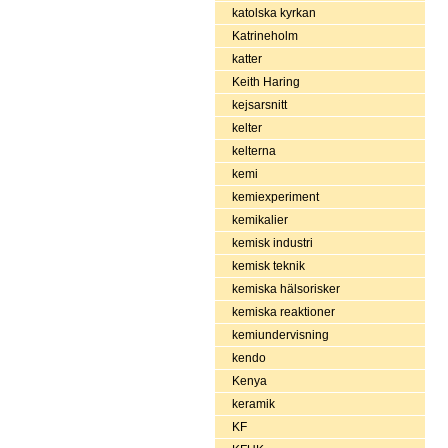
katolska kyrkan
Katrineholm
katter
Keith Haring
kejsarsnitt
kelter
kelterna
kemi
kemiexperiment
kemikalier
kemisk industri
kemisk teknik
kemiska hälsorisker
kemiska reaktioner
kemiundervisning
kendo
Kenya
keramik
KF