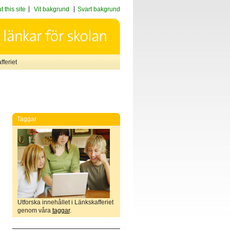
 this site
Vit bakgrund
Svart bakgrund
feriet
Taggar
Utforska innehållet i Länkskafferiet
genom våra
taggar
.