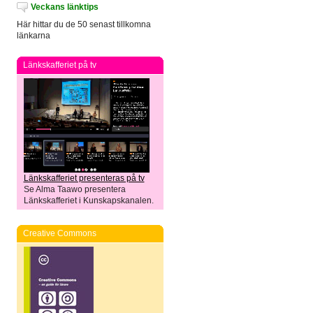
Veckans länktips
Här hittar du de 50 senast tillkomna
länkarna
Länkskafferiet på tv
Länkskafferiet presenteras på tv
Se Alma Taawo presentera
Länkskafferiet i Kunskapskanalen.
Creative Commons