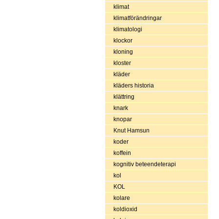
klimat
klimatförändringar
klimatologi
klockor
kloning
kloster
kläder
kläders historia
klättring
knark
knopar
Knut Hamsun
koder
koffein
kognitiv beteendeterapi
kol
KOL
kolare
koldioxid