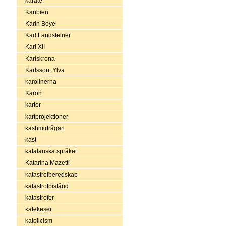
karate
Karibien
Karin Boye
Karl Landsteiner
Karl XII
Karlskrona
Karlsson, Ylva
karolinerna
Karon
kartor
kartprojektioner
kashmirfrågan
kast
katalanska språket
Katarina Mazetti
katastrofberedskap
katastrofbistånd
katastrofer
katekeser
katolicism