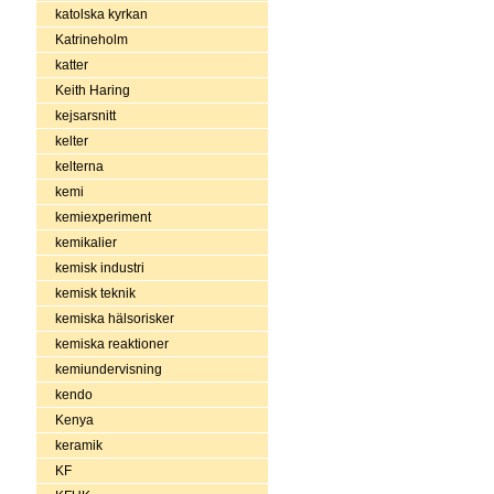
katolska kyrkan
Katrineholm
katter
Keith Haring
kejsarsnitt
kelter
kelterna
kemi
kemiexperiment
kemikalier
kemisk industri
kemisk teknik
kemiska hälsorisker
kemiska reaktioner
kemiundervisning
kendo
Kenya
keramik
KF