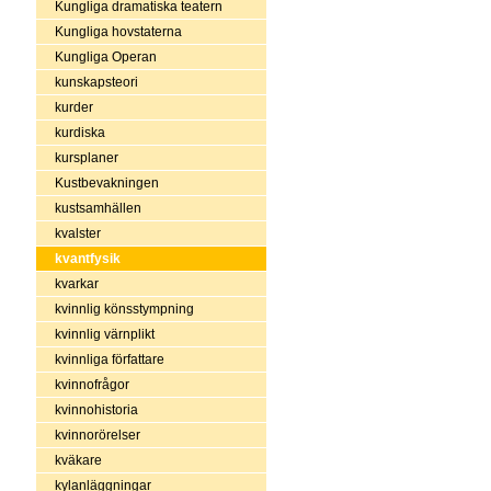
Kungliga dramatiska teatern
Kungliga hovstaterna
Kungliga Operan
kunskapsteori
kurder
kurdiska
kursplaner
Kustbevakningen
kustsamhällen
kvalster
kvantfysik
kvarkar
kvinnlig könsstympning
kvinnlig värnplikt
kvinnliga författare
kvinnofrågor
kvinnohistoria
kvinnorörelser
kväkare
kylanläggningar