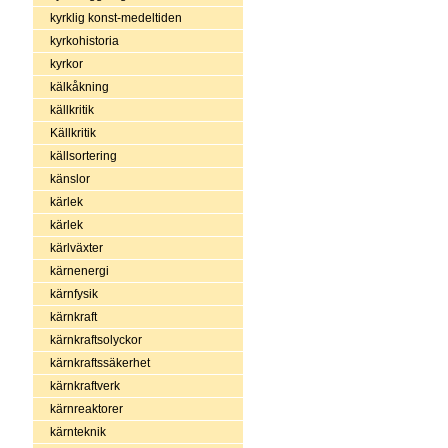
kyrklig konst-medeltiden
kyrkohistoria
kyrkor
kälkåkning
källkritik
Källkritik
källsortering
känslor
kärlek
kärlek
kärlväxter
kärnenergi
kärnfysik
kärnkraft
kärnkraftsolyckor
kärnkraftssäkerhet
kärnkraftverk
kärnreaktorer
kärnteknik