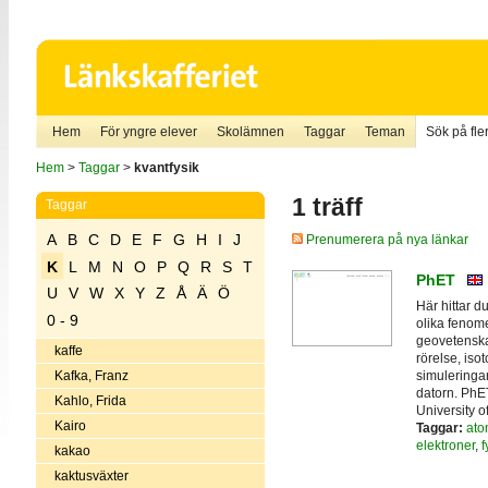
Hem
För yngre elever
Skolämnen
Taggar
Teman
Sök på fler
Hem
>
Taggar
>
kvantfysik
1 träff
Taggar
A
B
C
D
E
F
G
H
I
J
Prenumerera på nya länkar
K
L
M
N
O
P
Q
R
S
T
PhET
U
V
W
X
Y
Z
Å
Ä
Ö
Här hittar d
0 - 9
olika fenome
geovetenskap
kaffe
rörelse, iso
simuleringar
Kafka, Franz
datorn. PhE
Kahlo, Frida
University o
Kairo
Taggar:
ato
elektroner
,
f
kakao
kaktusväxter