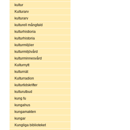
kultur
Kulturarv
kulturarv
kulturell mångfald
kulturhistioria
kulturhistoria
kulturmiljöer
kulturmiljövård
kulturminnesvård
Kulturnytt
kulturnät
Kulturradion
kulturtidskrifter
kulturutbud
kung fu
kungahus
kungamakten
kungar
Kungliga biblioteket