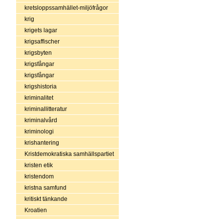
kretsloppssamhället-miljöfrågor
krig
krigets lagar
krigsaffischer
krigsbyten
krigsfångar
krigsfångar
krigshistoria
kriminalitet
kriminallitteratur
kriminalvård
kriminologi
krishantering
Kristdemokratiska samhällspartiet
kristen etik
kristendom
kristna samfund
kritiskt tänkande
Kroatien