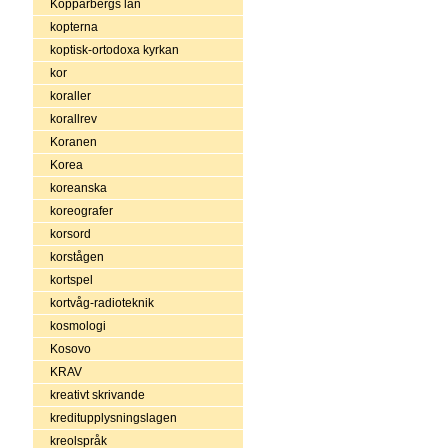
Kopparbergs län
kopterna
koptisk-ortodoxa kyrkan
kor
koraller
korallrev
Koranen
Korea
koreanska
koreografer
korsord
korstågen
kortspel
kortvåg-radioteknik
kosmologi
Kosovo
KRAV
kreativt skrivande
kreditupplysningslagen
kreolspråk