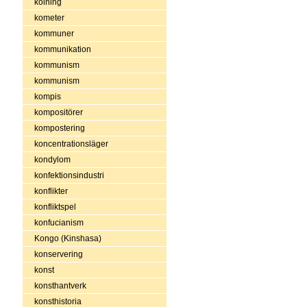
kolning
kometer
kommuner
kommunikation
kommunism
kommunism
kompis
kompositörer
kompostering
koncentrationsläger
kondylom
konfektionsindustri
konflikter
konfliktspel
konfucianism
Kongo (Kinshasa)
konservering
konst
konsthantverk
konsthistoria