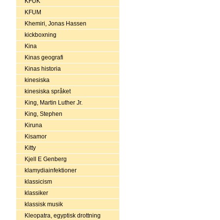
KFUK
KFUM
Khemiri, Jonas Hassen
kickboxning
Kina
Kinas geografi
Kinas historia
kinesiska
kinesiska språket
King, Martin Luther Jr.
King, Stephen
Kiruna
Kisamor
Kitty
Kjell E Genberg
klamydiainfektioner
klassicism
klassiker
klassisk musik
Kleopatra, egyptisk drottning