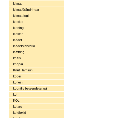
klimat
klimatförändringar
klimatologi
klockor
kloning
kloster
kläder
kläders historia
klättring
knark
knopar
Knut Hamsun
koder
koffein
kognitiv beteendeterapi
kol
KOL
kolare
koldioxid