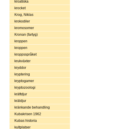
kroatiska
krocket
Krog, Niklas
krokodiler
kromosomer
Kronan (fartyg)
kroppen
kroppen
kroppsspråket
krukväxter
kryddor
kryptering
kryptogamer
kryptozoologi
kräftdjur
kräldjur
kränkande behandling
Kubakrisen 1962
Kubas historia
kultplatser