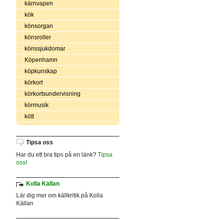
kärnvapen
kök
könsorgan
könsroller
könssjukdomar
Köpenhamn
köpkunskap
körkort
körkortsundervisning
körmusik
kött
Tipsa oss
Har du ett bra tips på en länk?
Tipsa
oss!
Kolla Källan
Lär dig mer om källkritik på Kolla
Källan