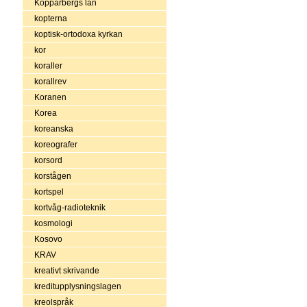
Kopparbergs län
kopterna
koptisk-ortodoxa kyrkan
kor
koraller
korallrev
Koranen
Korea
koreanska
koreografer
korsord
korstågen
kortspel
kortvåg-radioteknik
kosmologi
Kosovo
KRAV
kreativt skrivande
kreditupplysningslagen
kreolspråk