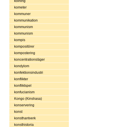
kolning
kometer
kommuner
kommunikation
kommunism
kommunism
kompis
kompositörer
kompostering
koncentrationsläger
kondylom
konfektionsindustri
konflikter
konfliktspel
konfucianism
Kongo (Kinshasa)
konservering
konst
konsthantverk
konsthistoria