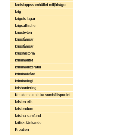
kretsloppssamhället-miljöfrågor
krig
krigets lagar
krigsaffischer
krigsbyten
krigsfångar
krigsfångar
krigshistoria
kriminalitet
kriminallitteratur
kriminalvård
kriminologi
krishantering
Kristdemokratiska samhällspartiet
kristen etik
kristendom
kristna samfund
kritiskt tänkande
Kroatien