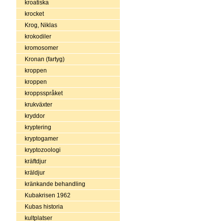
kroatiska
krocket
Krog, Niklas
krokodiler
kromosomer
Kronan (fartyg)
kroppen
kroppen
kroppsspråket
krukväxter
kryddor
kryptering
kryptogamer
kryptozoologi
kräftdjur
kräldjur
kränkande behandling
Kubakrisen 1962
Kubas historia
kultplatser