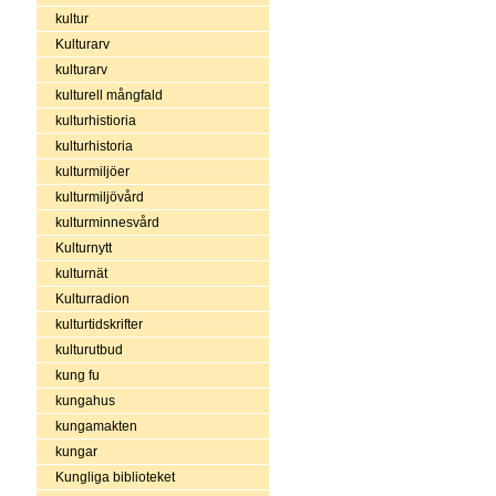
kultur
Kulturarv
kulturarv
kulturell mångfald
kulturhistioria
kulturhistoria
kulturmiljöer
kulturmiljövård
kulturminnesvård
Kulturnytt
kulturnät
Kulturradion
kulturtidskrifter
kulturutbud
kung fu
kungahus
kungamakten
kungar
Kungliga biblioteket