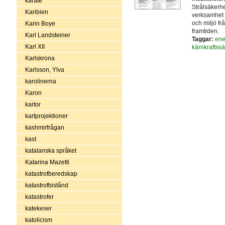
karate
Strålsäkerh
Karibien
verksamhet i
och miljö fr
Karin Boye
framtiden.
Karl Landsteiner
Taggar:
ene
Karl XII
kärnkraftss
Karlskrona
Karlsson, Ylva
karolinerna
Karon
kartor
kartprojektioner
kashmirfrågan
kast
katalanska språket
Katarina Mazetti
katastrofberedskap
katastrofbistånd
katastrofer
katekeser
katolicism