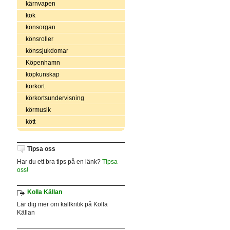
kärnvapen
kök
könsorgan
könsroller
könssjukdomar
Köpenhamn
köpkunskap
körkort
körkortsundervisning
körmusik
kött
Tipsa oss
Har du ett bra tips på en länk?
Tipsa
oss!
Kolla Källan
Lär dig mer om källkritik på Kolla
Källan