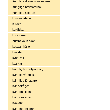
Kungliga dramatiska teatern
Kungliga hovstaterna
Kungliga Operan
kunskapsteori
kurder
kurdiska
kursplaner
Kustbevakningen
kustsamhällen
kvalster
kvantfysik
kvarkar
kvinnlig könsstympning
kvinnlig värnplikt
kvinnliga författare
kvinnofrågor
kvinnohistoria
kvinnorörelser
kväkare
kylanläggningar