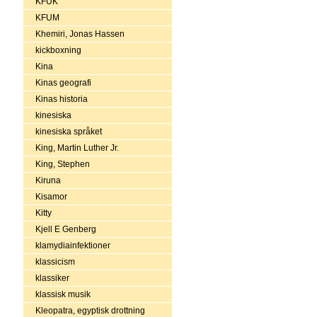
KFUK
KFUM
Khemiri, Jonas Hassen
kickboxning
Kina
Kinas geografi
Kinas historia
kinesiska
kinesiska språket
King, Martin Luther Jr.
King, Stephen
Kiruna
Kisamor
Kitty
Kjell E Genberg
klamydiainfektioner
klassicism
klassiker
klassisk musik
Kleopatra, egyptisk drottning