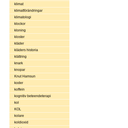
klimat
klimatförändringar
klimatologi
klockor
kloning
kloster
kläder
kläders historia
klättring
knark
knopar
Knut Hamsun
koder
koffein
kognitiv beteendeterapi
kol
KOL
kolare
koldioxid