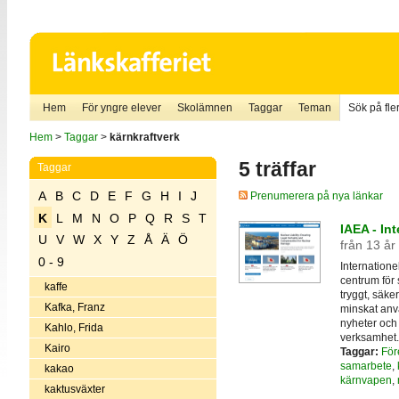
Hem
För yngre elever
Skolämnen
Taggar
Teman
Sök på fler
Hem
>
Taggar
>
kärnkraftverk
5 träffar
Taggar
A
B
C
D
E
F
G
H
I
J
Prenumerera på nya länkar
K
L
M
N
O
P
Q
R
S
T
IAEA - In
U
V
W
X
Y
Z
Å
Ä
Ö
från 13 år
0 - 9
Internatione
centrum för 
kaffe
tryggt, säke
Kafka, Franz
minskat anv
nyheter och 
Kahlo, Frida
verksamhet.
Kairo
Taggar:
För
samarbete
,
kakao
kärnvapen
,
kaktusväxter