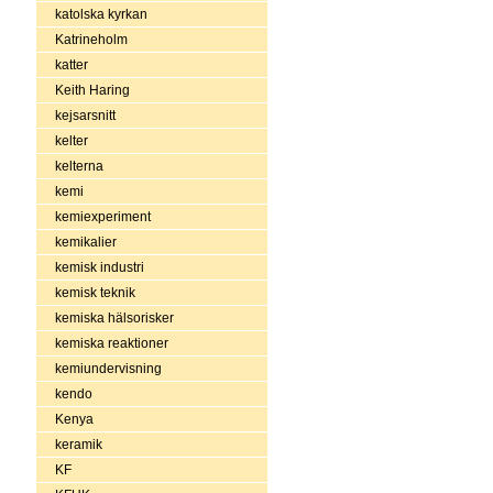
katolska kyrkan
Katrineholm
katter
Keith Haring
kejsarsnitt
kelter
kelterna
kemi
kemiexperiment
kemikalier
kemisk industri
kemisk teknik
kemiska hälsorisker
kemiska reaktioner
kemiundervisning
kendo
Kenya
keramik
KF