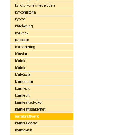
kyrklig konst-medeltiden
kyrkohistoria
kyrkor
kälkåkning
källkritik
Källkritik
källsortering
känslor
kärlek
kärlek
kärlväxter
kärnenergi
kärnfysik
kärnkraft
kärnkraftsolyckor
kärnkraftssäkerhet
kärnkraftverk
kärnreaktorer
kärnteknik