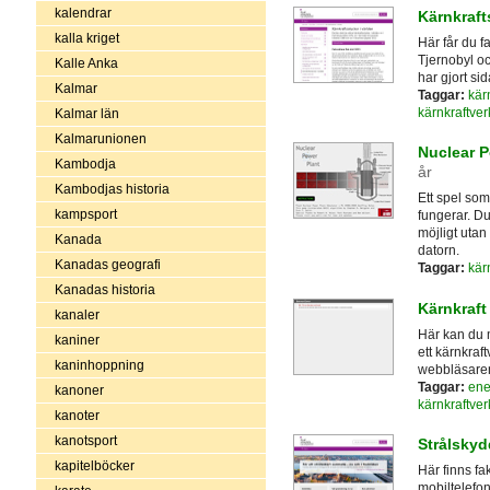
kalendrar
Kärnkraft
kalla kriget
Här får du f
Tjernobyl o
Kalle Anka
har gjort sid
Kalmar
Taggar:
kär
kärnkraftver
Kalmar län
Kalmarunionen
Nuclear P
Kambodja
år
Kambodjas historia
Ett spel som
kampsport
fungerar. D
möjligt utan
Kanada
datorn.
Kanadas geografi
Taggar:
kär
Kanadas historia
Kärnkraft
kanaler
Här kan du 
kaniner
ett kärnkraf
kaninhoppning
webbläsare
Taggar:
ene
kanoner
kärnkraftver
kanoter
kanotsport
Strålskyd
kapitelböcker
Här finns fak
mobiltelefon