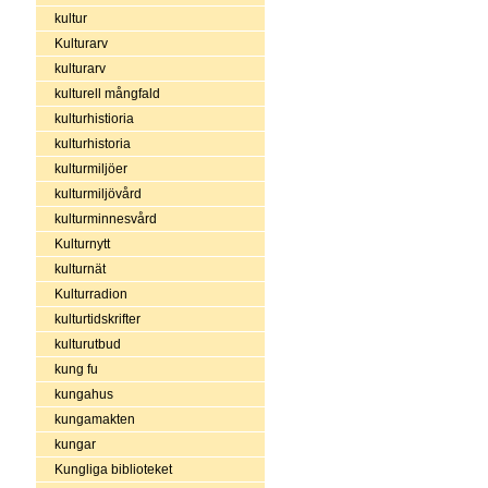
kultur
Kulturarv
kulturarv
kulturell mångfald
kulturhistioria
kulturhistoria
kulturmiljöer
kulturmiljövård
kulturminnesvård
Kulturnytt
kulturnät
Kulturradion
kulturtidskrifter
kulturutbud
kung fu
kungahus
kungamakten
kungar
Kungliga biblioteket