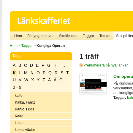
Hem
För yngre elever
Skolämnen
Taggar
Teman
Sök på fler
Hem
>
Taggar
>
Kungliga Operan
1 träff
Taggar
A
B
C
D
E
F
G
H
I
J
Prenumerera på nya länkar
K
L
M
N
O
P
Q
R
S
T
Om opera
U
V
W
X
Y
Z
Å
Ä
Ö
På Kungliga
0 - 9
verksamhet,
om kungliga
kaffe
Taggar:
bale
Kafka, Franz
Kahlo, Frida
Kairo
kakao
kaktusväxter