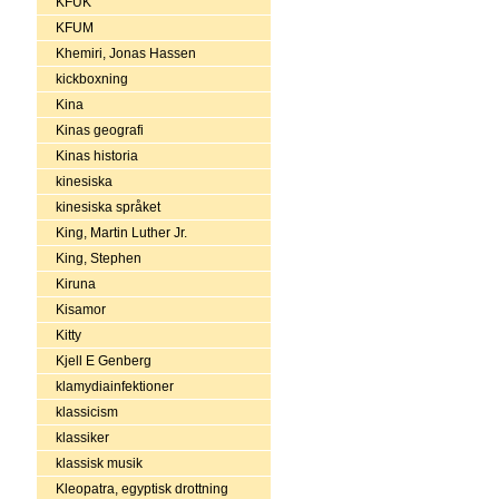
KFUK
KFUM
Khemiri, Jonas Hassen
kickboxning
Kina
Kinas geografi
Kinas historia
kinesiska
kinesiska språket
King, Martin Luther Jr.
King, Stephen
Kiruna
Kisamor
Kitty
Kjell E Genberg
klamydiainfektioner
klassicism
klassiker
klassisk musik
Kleopatra, egyptisk drottning