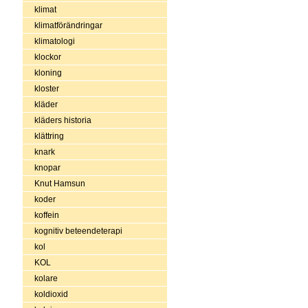
klimat
klimatförändringar
klimatologi
klockor
kloning
kloster
kläder
kläders historia
klättring
knark
knopar
Knut Hamsun
koder
koffein
kognitiv beteendeterapi
kol
KOL
kolare
koldioxid