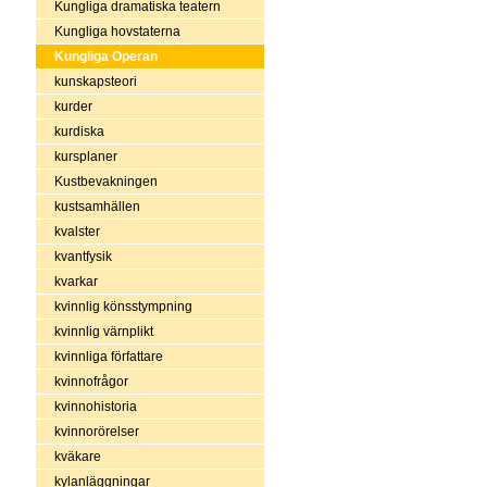
Kungliga dramatiska teatern
Kungliga hovstaterna
Kungliga Operan
kunskapsteori
kurder
kurdiska
kursplaner
Kustbevakningen
kustsamhällen
kvalster
kvantfysik
kvarkar
kvinnlig könsstympning
kvinnlig värnplikt
kvinnliga författare
kvinnofrågor
kvinnohistoria
kvinnorörelser
kväkare
kylanläggningar