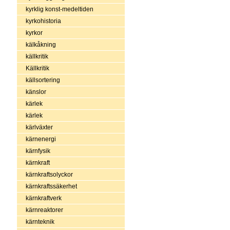
kyrklig konst-medeltiden
kyrkohistoria
kyrkor
kälkåkning
källkritik
Källkritik
källsortering
känslor
kärlek
kärlek
kärlväxter
kärnenergi
kärnfysik
kärnkraft
kärnkraftsolyckor
kärnkraftssäkerhet
kärnkraftverk
kärnreaktorer
kärnteknik