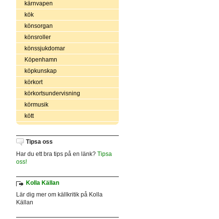
kärnvapen
kök
könsorgan
könsroller
könssjukdomar
Köpenhamn
köpkunskap
körkort
körkortsundervisning
körmusik
kött
Tipsa oss
Har du ett bra tips på en länk?
Tipsa
oss!
Kolla Källan
Lär dig mer om källkritik på Kolla
Källan