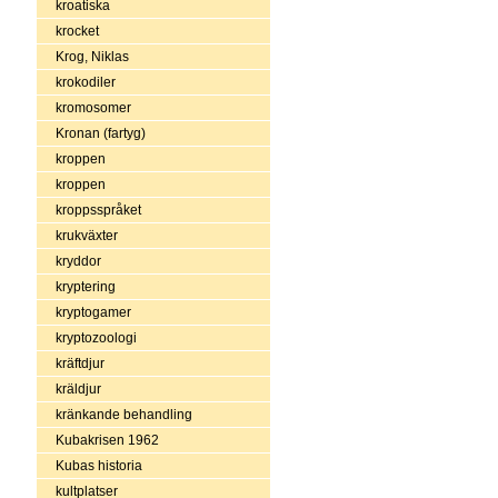
kroatiska
krocket
Krog, Niklas
krokodiler
kromosomer
Kronan (fartyg)
kroppen
kroppen
kroppsspråket
krukväxter
kryddor
kryptering
kryptogamer
kryptozoologi
kräftdjur
kräldjur
kränkande behandling
Kubakrisen 1962
Kubas historia
kultplatser