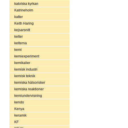
katolska kyrkan
Katrineholm
katter
Keith Haring
kejsarsnitt
kelter
kelterna
kemi
kemiexperiment
kemikalier
kemisk industri
kemisk teknik
kemiska hälsorisker
kemiska reaktioner
kemiundervisning
kendo
Kenya
keramik
KF