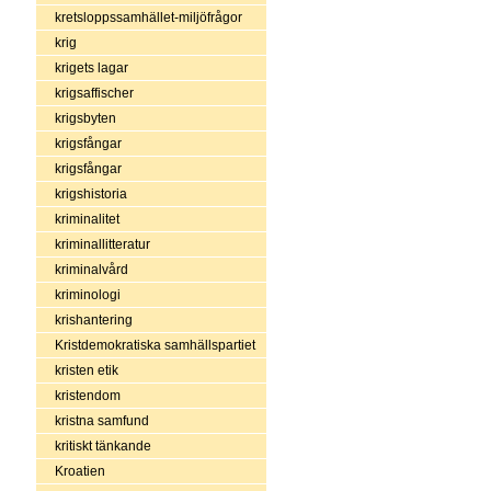
kretsloppssamhället-miljöfrågor
krig
krigets lagar
krigsaffischer
krigsbyten
krigsfångar
krigsfångar
krigshistoria
kriminalitet
kriminallitteratur
kriminalvård
kriminologi
krishantering
Kristdemokratiska samhällspartiet
kristen etik
kristendom
kristna samfund
kritiskt tänkande
Kroatien