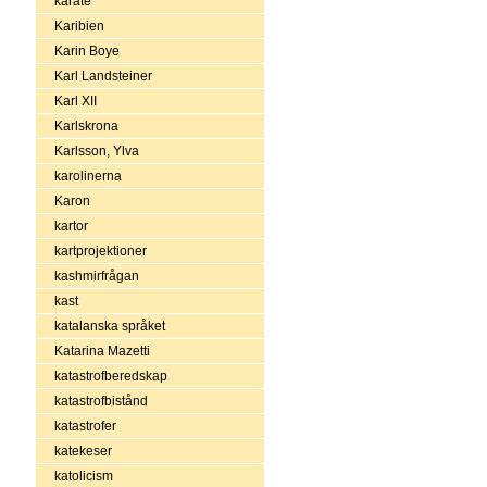
karate
Karibien
Karin Boye
Karl Landsteiner
Karl XII
Karlskrona
Karlsson, Ylva
karolinerna
Karon
kartor
kartprojektioner
kashmirfrågan
kast
katalanska språket
Katarina Mazetti
katastrofberedskap
katastrofbistånd
katastrofer
katekeser
katolicism