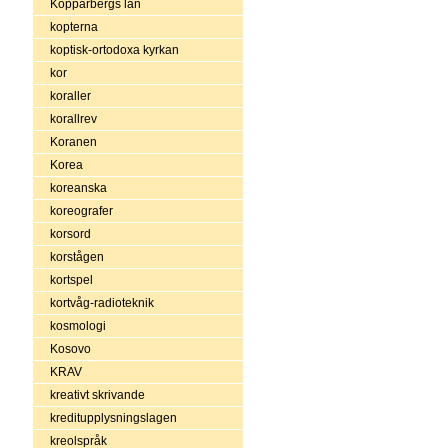
Kopparbergs län
kopterna
koptisk-ortodoxa kyrkan
kor
koraller
korallrev
Koranen
Korea
koreanska
koreografer
korsord
korstågen
kortspel
kortvåg-radioteknik
kosmologi
Kosovo
KRAV
kreativt skrivande
kreditupplysningslagen
kreolspråk