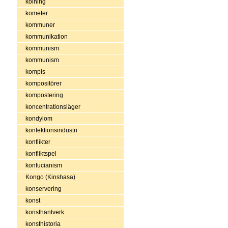
kolning
kometer
kommuner
kommunikation
kommunism
kommunism
kompis
kompositörer
kompostering
koncentrationsläger
kondylom
konfektionsindustri
konflikter
konfliktspel
konfucianism
Kongo (Kinshasa)
konservering
konst
konsthantverk
konsthistoria