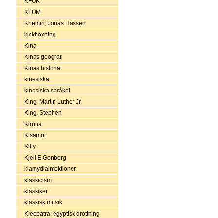
KFUK
KFUM
Khemiri, Jonas Hassen
kickboxning
Kina
Kinas geografi
Kinas historia
kinesiska
kinesiska språket
King, Martin Luther Jr.
King, Stephen
Kiruna
Kisamor
Kitty
Kjell E Genberg
klamydiainfektioner
klassicism
klassiker
klassisk musik
Kleopatra, egyptisk drottning