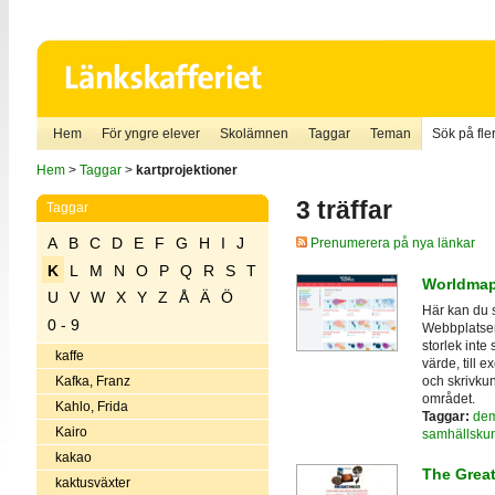
Hem
För yngre elever
Skolämnen
Taggar
Teman
Sök på fler
Hem
>
Taggar
>
kartprojektioner
3 träffar
Taggar
A
B
C
D
E
F
G
H
I
J
Prenumerera på nya länkar
K
L
M
N
O
P
Q
R
S
T
Worldmap
U
V
W
X
Y
Z
Å
Ä
Ö
Här kan du s
0 - 9
Webbplatsen
storlek inte 
kaffe
värde, till 
och skrivkun
Kafka, Franz
området.
Kahlo, Frida
Taggar:
dem
Kairo
samhällsku
kakao
The Great
kaktusväxter