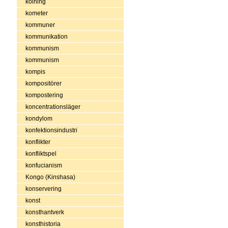
kolning
kometer
kommuner
kommunikation
kommunism
kommunism
kompis
kompositörer
kompostering
koncentrationsläger
kondylom
konfektionsindustri
konflikter
konfliktspel
konfucianism
Kongo (Kinshasa)
konservering
konst
konsthantverk
konsthistoria