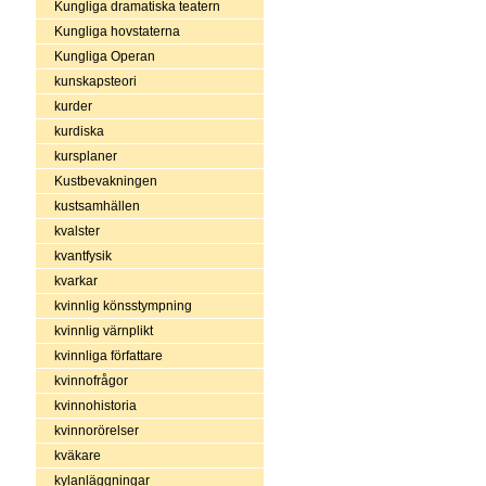
Kungliga dramatiska teatern
Kungliga hovstaterna
Kungliga Operan
kunskapsteori
kurder
kurdiska
kursplaner
Kustbevakningen
kustsamhällen
kvalster
kvantfysik
kvarkar
kvinnlig könsstympning
kvinnlig värnplikt
kvinnliga författare
kvinnofrågor
kvinnohistoria
kvinnorörelser
kväkare
kylanläggningar