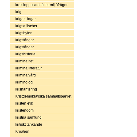
kretsloppssamhället-miljöfrågor
krig
krigets lagar
krigsaffischer
krigsbyten
krigsfångar
krigsfångar
krigshistoria
kriminalitet
kriminallitteratur
kriminalvård
kriminologi
krishantering
Kristdemokratiska samhällspartiet
kristen etik
kristendom
kristna samfund
kritiskt tänkande
Kroatien