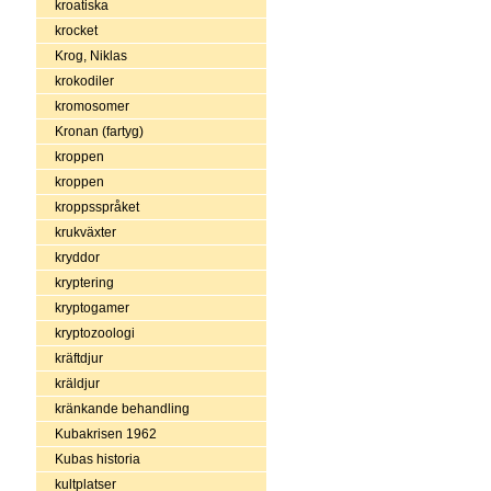
kroatiska
krocket
Krog, Niklas
krokodiler
kromosomer
Kronan (fartyg)
kroppen
kroppen
kroppsspråket
krukväxter
kryddor
kryptering
kryptogamer
kryptozoologi
kräftdjur
kräldjur
kränkande behandling
Kubakrisen 1962
Kubas historia
kultplatser