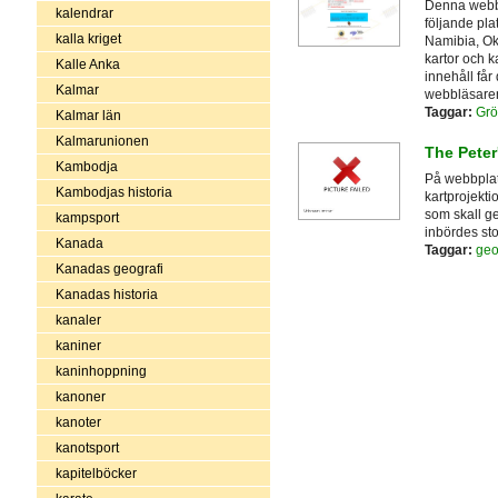
Denna webbpl
kalendrar
följande pl
kalla kriget
Namibia, Oka
kartor och k
Kalle Anka
innehåll får
Kalmar
webbläsaren 
Taggar:
Grö
Kalmar län
Kalmarunionen
The Peter
Kambodja
På webbplat
Kambodjas historia
kartprojekti
som skall g
kampsport
inbördes sto
Kanada
Taggar:
geo
Kanadas geografi
Kanadas historia
kanaler
kaniner
kaninhoppning
kanoner
kanoter
kanotsport
kapitelböcker