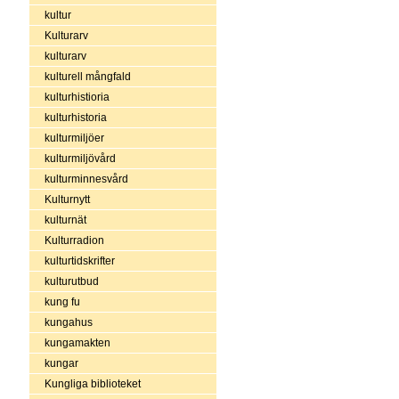
kultur
Kulturarv
kulturarv
kulturell mångfald
kulturhistioria
kulturhistoria
kulturmiljöer
kulturmiljövård
kulturminnesvård
Kulturnytt
kulturnät
Kulturradion
kulturtidskrifter
kulturutbud
kung fu
kungahus
kungamakten
kungar
Kungliga biblioteket