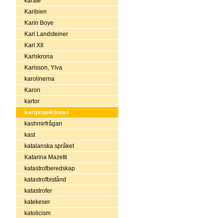
karate
Karibien
Karin Boye
Karl Landsteiner
Karl XII
Karlskrona
Karlsson, Ylva
karolinerna
Karon
kartor
kartprojektioner
kashmirfrågan
kast
katalanska språket
Katarina Mazetti
katastrofberedskap
katastrofbistånd
katastrofer
katekeser
katolicism