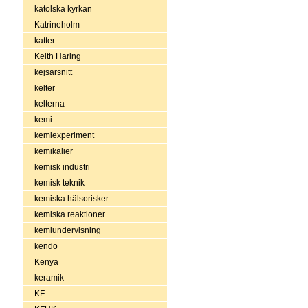
katolska kyrkan
Katrineholm
katter
Keith Haring
kejsarsnitt
kelter
kelterna
kemi
kemiexperiment
kemikalier
kemisk industri
kemisk teknik
kemiska hälsorisker
kemiska reaktioner
kemiundervisning
kendo
Kenya
keramik
KF