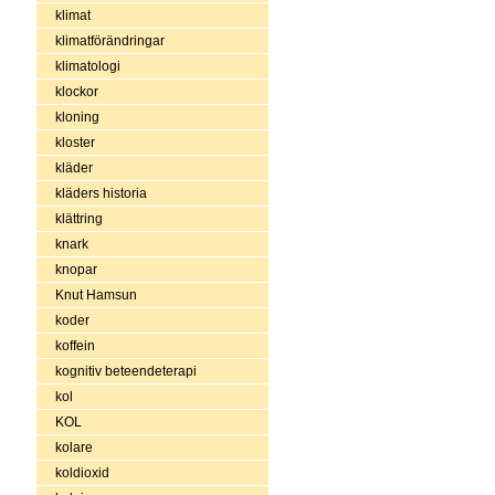
klimat
klimatförändringar
klimatologi
klockor
kloning
kloster
kläder
kläders historia
klättring
knark
knopar
Knut Hamsun
koder
koffein
kognitiv beteendeterapi
kol
KOL
kolare
koldioxid