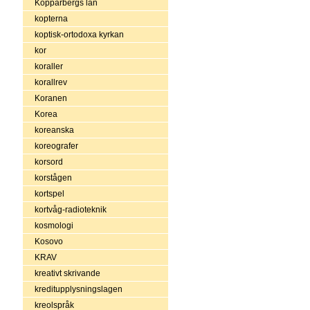
Kopparbergs län
kopterna
koptisk-ortodoxa kyrkan
kor
koraller
korallrev
Koranen
Korea
koreanska
koreografer
korsord
korstågen
kortspel
kortvåg-radioteknik
kosmologi
Kosovo
KRAV
kreativt skrivande
kreditupplysningslagen
kreolspråk