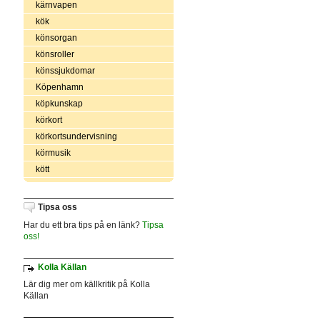
kärnvapen
kök
könsorgan
könsroller
könssjukdomar
Köpenhamn
köpkunskap
körkort
körkortsundervisning
körmusik
kött
Tipsa oss
Har du ett bra tips på en länk?
Tipsa
oss!
Kolla Källan
Lär dig mer om källkritik på Kolla
Källan