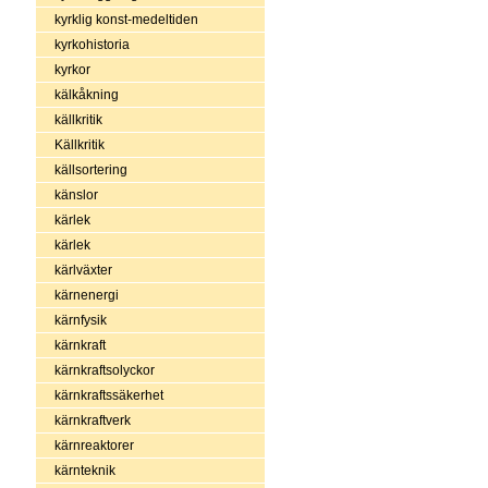
kyrklig konst-medeltiden
kyrkohistoria
kyrkor
kälkåkning
källkritik
Källkritik
källsortering
känslor
kärlek
kärlek
kärlväxter
kärnenergi
kärnfysik
kärnkraft
kärnkraftsolyckor
kärnkraftssäkerhet
kärnkraftverk
kärnreaktorer
kärnteknik