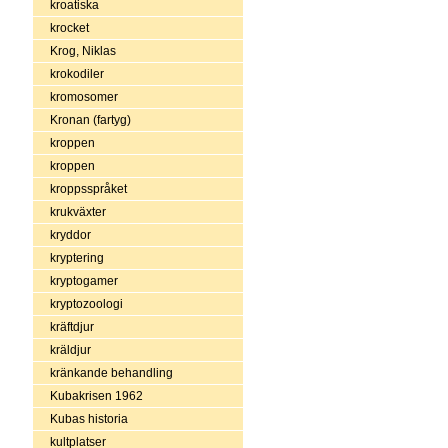
kroatiska
krocket
Krog, Niklas
krokodiler
kromosomer
Kronan (fartyg)
kroppen
kroppen
kroppsspråket
krukväxter
kryddor
kryptering
kryptogamer
kryptozoologi
kräftdjur
kräldjur
kränkande behandling
Kubakrisen 1962
Kubas historia
kultplatser