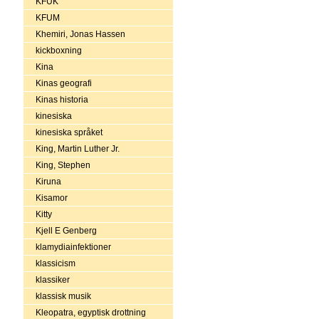
KFUK
KFUM
Khemiri, Jonas Hassen
kickboxning
Kina
Kinas geografi
Kinas historia
kinesiska
kinesiska språket
King, Martin Luther Jr.
King, Stephen
Kiruna
Kisamor
Kitty
Kjell E Genberg
klamydiainfektioner
klassicism
klassiker
klassisk musik
Kleopatra, egyptisk drottning