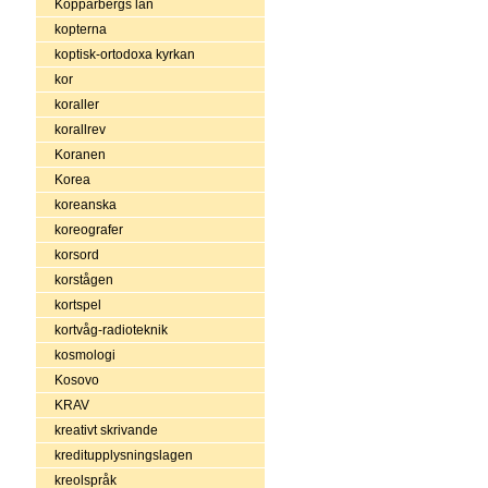
Kopparbergs län
kopterna
koptisk-ortodoxa kyrkan
kor
koraller
korallrev
Koranen
Korea
koreanska
koreografer
korsord
korstågen
kortspel
kortvåg-radioteknik
kosmologi
Kosovo
KRAV
kreativt skrivande
kreditupplysningslagen
kreolspråk