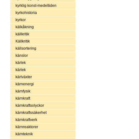
kyrklig konst-medeltiden
kyrkohistoria
kyrkor
kälkåkning
källkritik
Källkritik
källsortering
känslor
kärlek
kärlek
kärlväxter
kärnenergi
kärnfysik
kärnkraft
kärnkraftsolyckor
kärnkraftssäkerhet
kärnkraftverk
kärnreaktorer
kärnteknik