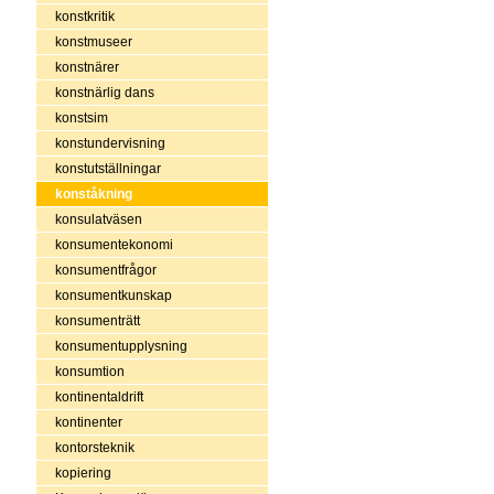
konstkritik
konstmuseer
konstnärer
konstnärlig dans
konstsim
konstundervisning
konstutställningar
konståkning
konsulatväsen
konsumentekonomi
konsumentfrågor
konsumentkunskap
konsumenträtt
konsumentupplysning
konsumtion
kontinentaldrift
kontinenter
kontorsteknik
kopiering