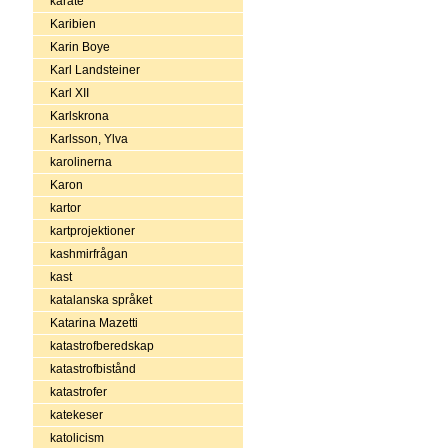
karate
Karibien
Karin Boye
Karl Landsteiner
Karl XII
Karlskrona
Karlsson, Ylva
karolinerna
Karon
kartor
kartprojektioner
kashmirfrågan
kast
katalanska språket
Katarina Mazetti
katastrofberedskap
katastrofbistånd
katastrofer
katekeser
katolicism