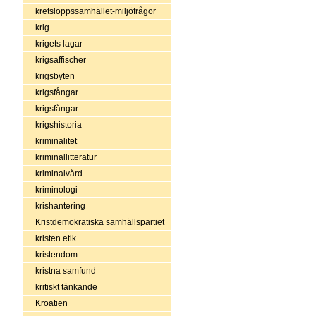
kretsloppssamhället-miljöfrågor
krig
krigets lagar
krigsaffischer
krigsbyten
krigsfångar
krigsfångar
krigshistoria
kriminalitet
kriminallitteratur
kriminalvård
kriminologi
krishantering
Kristdemokratiska samhällspartiet
kristen etik
kristendom
kristna samfund
kritiskt tänkande
Kroatien