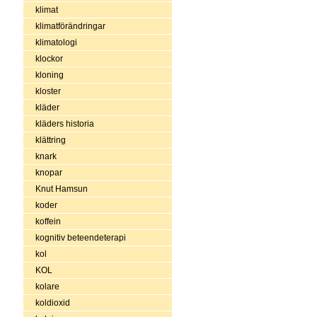
klimat
klimatförändringar
klimatologi
klockor
kloning
kloster
kläder
kläders historia
klättring
knark
knopar
Knut Hamsun
koder
koffein
kognitiv beteendeterapi
kol
KOL
kolare
koldioxid