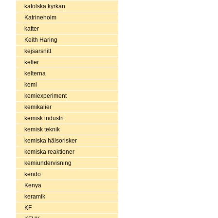
katolska kyrkan
Katrineholm
katter
Keith Haring
kejsarsnitt
kelter
kelterna
kemi
kemiexperiment
kemikalier
kemisk industri
kemisk teknik
kemiska hälsorisker
kemiska reaktioner
kemiundervisning
kendo
Kenya
keramik
KF