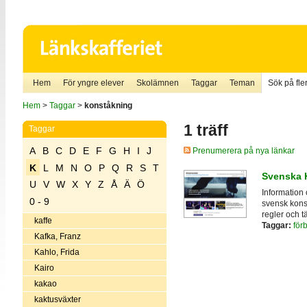
Hem
För yngre elever
Skolämnen
Taggar
Teman
Sök på fler
Hem
>
Taggar
>
konståkning
1 träff
Taggar
A
B
C
D
E
F
G
H
I
J
Prenumerera på nya länkar
K
L
M
N
O
P
Q
R
S
T
Svenska 
U
V
W
X
Y
Z
Å
Ä
Ö
Information
0 - 9
svensk kons
regler och 
kaffe
Taggar:
för
Kafka, Franz
Kahlo, Frida
Kairo
kakao
kaktusväxter