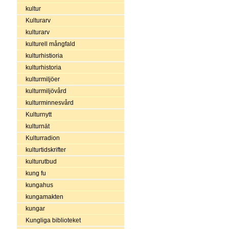
kultur
Kulturarv
kulturarv
kulturell mångfald
kulturhistioria
kulturhistoria
kulturmiljöer
kulturmiljövård
kulturminnesvård
Kulturnytt
kulturnät
Kulturradion
kulturtidskrifter
kulturutbud
kung fu
kungahus
kungamakten
kungar
Kungliga biblioteket