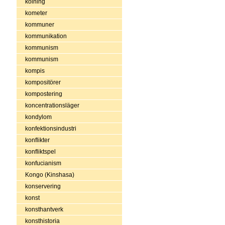
kolning
kometer
kommuner
kommunikation
kommunism
kommunism
kompis
kompositörer
kompostering
koncentrationsläger
kondylom
konfektionsindustri
konflikter
konfliktspel
konfucianism
Kongo (Kinshasa)
konservering
konst
konsthantverk
konsthistoria