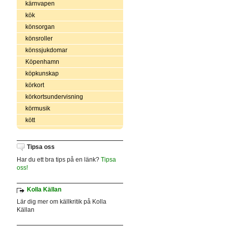
kärnvapen
kök
könsorgan
könsroller
könssjukdomar
Köpenhamn
köpkunskap
körkort
körkortsundervisning
körmusik
kött
Tipsa oss
Har du ett bra tips på en länk?
Tipsa
oss!
Kolla Källan
Lär dig mer om källkritik på Kolla
Källan