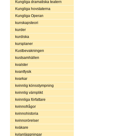
Kungliga dramatiska teatern
Kungliga hovstaterna
Kungliga Operan
kunskapsteori
kurder
kurdiska
kursplaner
Kustbevakningen
kustsamhällen
kvalster
kvantfysik
kvarkar
kvinnlig könsstympning
kvinnlig värnplikt
kvinnliga författare
kvinnofrågor
kvinnohistoria
kvinnorörelser
kväkare
kylanläggningar