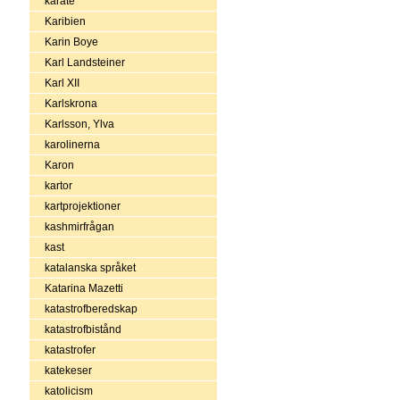
karate
Karibien
Karin Boye
Karl Landsteiner
Karl XII
Karlskrona
Karlsson, Ylva
karolinerna
Karon
kartor
kartprojektioner
kashmirfrågan
kast
katalanska språket
Katarina Mazetti
katastrofberedskap
katastrofbistånd
katastrofer
katekeser
katolicism