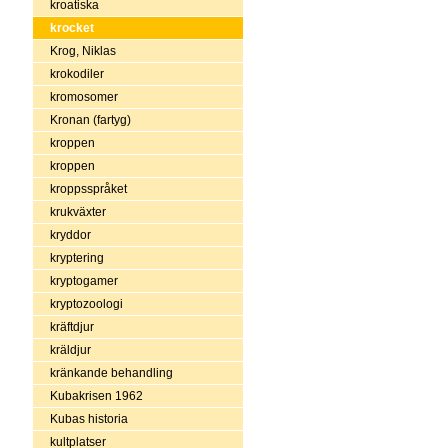
kroatiska
krocket
Krog, Niklas
krokodiler
kromosomer
Kronan (fartyg)
kroppen
kroppen
kroppsspråket
krukväxter
kryddor
kryptering
kryptogamer
kryptozoologi
kräftdjur
kräldjur
kränkande behandling
Kubakrisen 1962
Kubas historia
kultplatser