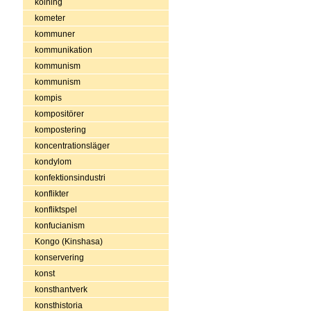
kolning
kometer
kommuner
kommunikation
kommunism
kommunism
kompis
kompositörer
kompostering
koncentrationsläger
kondylom
konfektionsindustri
konflikter
konfliktspel
konfucianism
Kongo (Kinshasa)
konservering
konst
konsthantverk
konsthistoria