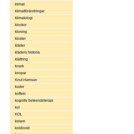
klimat
klimatförändringar
klimatologi
klockor
kloning
kloster
kläder
kläders historia
klättring
knark
knopar
Knut Hamsun
koder
koffein
kognitiv beteendeterapi
kol
KOL
kolare
koldioxid