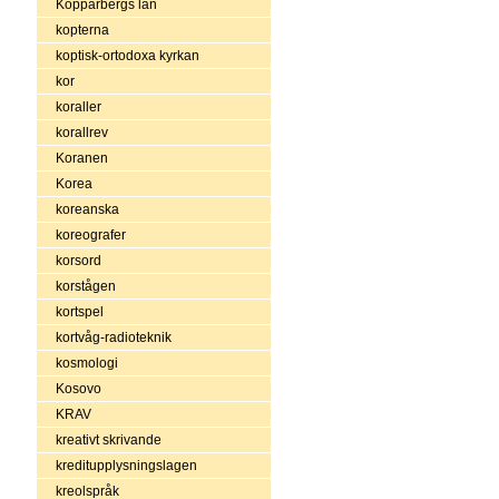
Kopparbergs län
kopterna
koptisk-ortodoxa kyrkan
kor
koraller
korallrev
Koranen
Korea
koreanska
koreografer
korsord
korstågen
kortspel
kortvåg-radioteknik
kosmologi
Kosovo
KRAV
kreativt skrivande
kreditupplysningslagen
kreolspråk