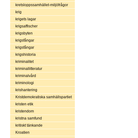
kretsloppssamhället-miljöfrågor
krig
krigets lagar
krigsaffischer
krigsbyten
krigsfångar
krigsfångar
krigshistoria
kriminalitet
kriminallitteratur
kriminalvård
kriminologi
krishantering
Kristdemokratiska samhällspartiet
kristen etik
kristendom
kristna samfund
kritiskt tänkande
Kroatien