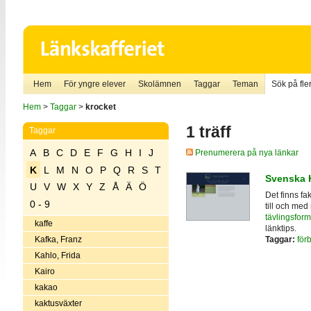
Hem
För yngre elever
Skolämnen
Taggar
Teman
Sök på fler
Hem
>
Taggar
>
krocket
1 träff
Taggar
A
B
C
D
E
F
G
H
I
J
Prenumerera på nya länkar
K
L
M
N
O
P
Q
R
S
T
Svenska 
U
V
W
X
Y
Z
Å
Ä
Ö
Det finns fak
0 - 9
till och med
tävlingsform
kaffe
länktips.
Taggar:
för
Kafka, Franz
Kahlo, Frida
Kairo
kakao
kaktusväxter