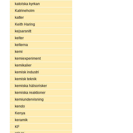
katolska kyrkan
Katrineholm
katter
Keith Haring
kejsarsnitt
kelter
kelterna
kemi
kemiexperiment
kemikalier
kemisk industri
kemisk teknik
kemiska hälsorisker
kemiska reaktioner
kemiundervisning
kendo
Kenya
keramik
KF