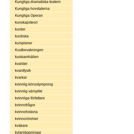
Kungliga dramatiska teatern
Kungliga hovstaterna
Kungliga Operan
kunskapsteori
kurder
kurdiska
kursplaner
Kustbevakningen
kustsamhällen
kvalster
kvantfysik
kvarkar
kvinnlig könsstympning
kvinnlig värnplikt
kvinnliga författare
kvinnofrågor
kvinnohistoria
kvinnorörelser
kväkare
kylanläggningar