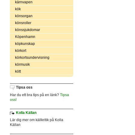
kärnvapen
kök
könsorgan
könsroller
könssjukdomar
Köpenhamn
köpkunskap
körkort
körkortsundervisning
körmusik
kött
Tipsa oss
Har du ett bra tips på en länk?
Tipsa
oss!
Kolla Källan
Lär dig mer om källkritik på Kolla
Källan