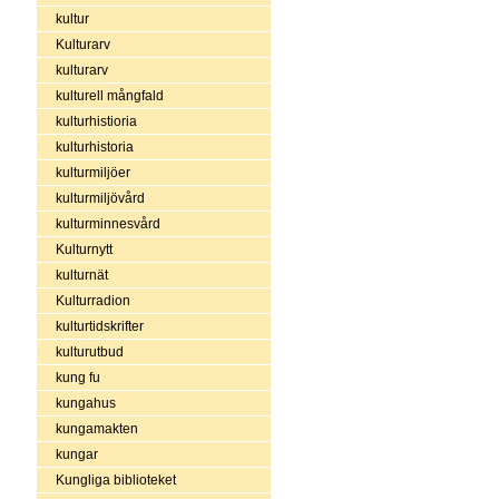
kultur
Kulturarv
kulturarv
kulturell mångfald
kulturhistioria
kulturhistoria
kulturmiljöer
kulturmiljövård
kulturminnesvård
Kulturnytt
kulturnät
Kulturradion
kulturtidskrifter
kulturutbud
kung fu
kungahus
kungamakten
kungar
Kungliga biblioteket