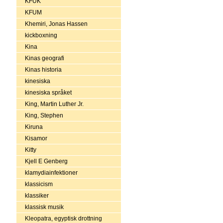
KFUK
KFUM
Khemiri, Jonas Hassen
kickboxning
Kina
Kinas geografi
Kinas historia
kinesiska
kinesiska språket
King, Martin Luther Jr.
King, Stephen
Kiruna
Kisamor
Kitty
Kjell E Genberg
klamydiainfektioner
klassicism
klassiker
klassisk musik
Kleopatra, egyptisk drottning