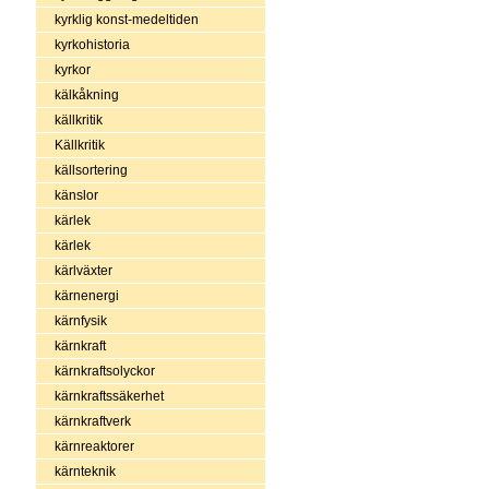
kyrklig konst-medeltiden
kyrkohistoria
kyrkor
kälkåkning
källkritik
Källkritik
källsortering
känslor
kärlek
kärlek
kärlväxter
kärnenergi
kärnfysik
kärnkraft
kärnkraftsolyckor
kärnkraftssäkerhet
kärnkraftverk
kärnreaktorer
kärnteknik