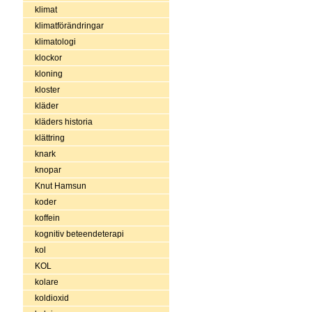
klimat
klimatförändringar
klimatologi
klockor
kloning
kloster
kläder
kläders historia
klättring
knark
knopar
Knut Hamsun
koder
koffein
kognitiv beteendeterapi
kol
KOL
kolare
koldioxid