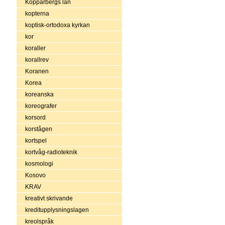
Kopparbergs län
kopterna
koptisk-ortodoxa kyrkan
kor
koraller
korallrev
Koranen
Korea
koreanska
koreografer
korsord
korstågen
kortspel
kortvåg-radioteknik
kosmologi
Kosovo
KRAV
kreativt skrivande
kreditupplysningslagen
kreolspråk