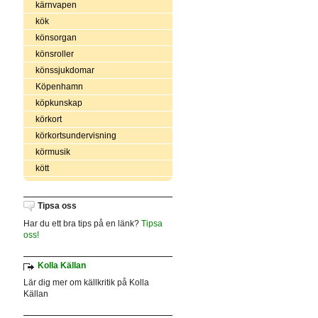
kärnvapen
kök
könsorgan
könsroller
könssjukdomar
Köpenhamn
köpkunskap
körkort
körkortsundervisning
körmusik
kött
Tipsa oss
Har du ett bra tips på en länk?
Tipsa
oss!
Kolla Källan
Lär dig mer om källkritik på Kolla
Källan