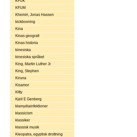
KFUK
KFUM
Khemiri, Jonas Hassen
kickboxning
Kina
Kinas geografi
Kinas historia
kinesiska
kinesiska språket
King, Martin Luther Jr.
King, Stephen
Kiruna
Kisamor
Kitty
Kjell E Genberg
klamydiainfektioner
klassicism
klassiker
klassisk musik
Kleopatra, egyptisk drottning