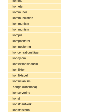
kolning
kometer
kommuner
kommunikation
kommunism
kommunism
kompis
kompositörer
kompostering
koncentrationsläger
kondylom
konfektionsindustri
konflikter
konfliktspel
konfucianism
Kongo (Kinshasa)
konservering
konst
konsthantverk
konsthistoria