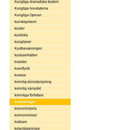
Kungliga dramatiska teatern
Kungliga hovstaterna
Kungliga Operan
kunskapsteori
kurder
kurdiska
kursplaner
Kustbevakningen
kustsamhällen
kvalster
kvantfysik
kvarkar
kvinnlig könsstympning
kvinnlig värnplikt
kvinnliga författare
kvinnofrågor
kvinnohistoria
kvinnorörelser
kväkare
kylanläggningar