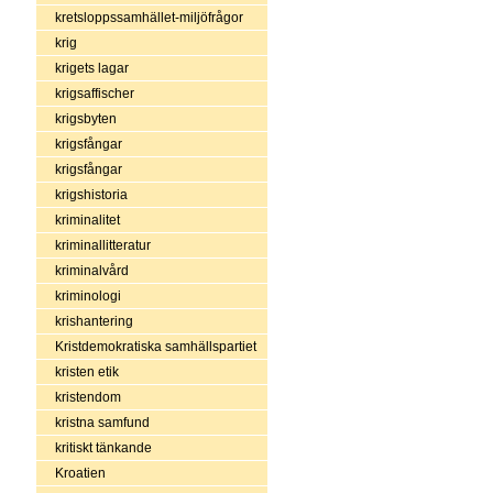
kretsloppssamhället-miljöfrågor
krig
krigets lagar
krigsaffischer
krigsbyten
krigsfångar
krigsfångar
krigshistoria
kriminalitet
kriminallitteratur
kriminalvård
kriminologi
krishantering
Kristdemokratiska samhällspartiet
kristen etik
kristendom
kristna samfund
kritiskt tänkande
Kroatien