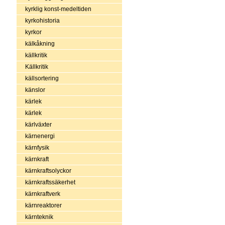
kyrklig konst-medeltiden
kyrkohistoria
kyrkor
kälkåkning
källkritik
Källkritik
källsortering
känslor
kärlek
kärlek
kärlväxter
kärnenergi
kärnfysik
kärnkraft
kärnkraftsolyckor
kärnkraftssäkerhet
kärnkraftverk
kärnreaktorer
kärnteknik