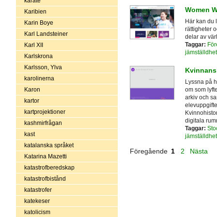
karate
Women Wa
Karibien
Här kan du 
Karin Boye
rättigheter o
Karl Landsteiner
delar av vär
Taggar:
För
Karl XII
jämställdhet
Karlskrona
Karlsson, Ylva
Kvinnans 
karolinerna
Lyssna på hi
om som lyfte
Karon
arkiv och sam
kartor
elevuppgift
kartprojektioner
Kvinnohistor
digitala ru
kashmirfrågan
Taggar:
Sto
kast
jämställdhet
katalanska språket
Föregående
1
2
Nästa
Katarina Mazetti
katastrofberedskap
katastrofbistånd
katastrofer
katekeser
katolicism