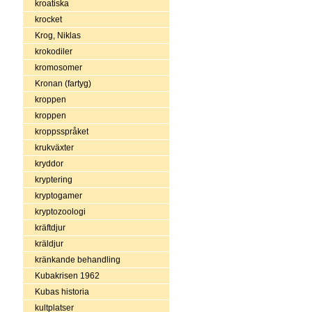
kroatiska
krocket
Krog, Niklas
krokodiler
kromosomer
Kronan (fartyg)
kroppen
kroppen
kroppsspråket
krukväxter
kryddor
kryptering
kryptogamer
kryptozoologi
kräftdjur
kräldjur
kränkande behandling
Kubakrisen 1962
Kubas historia
kultplatser