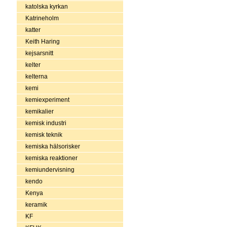
katolska kyrkan
Katrineholm
katter
Keith Haring
kejsarsnitt
kelter
kelterna
kemi
kemiexperiment
kemikalier
kemisk industri
kemisk teknik
kemiska hälsorisker
kemiska reaktioner
kemiundervisning
kendo
Kenya
keramik
KF