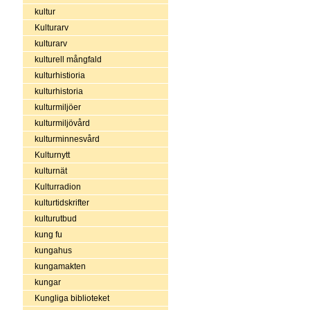
kultur
Kulturarv
kulturarv
kulturell mångfald
kulturhistioria
kulturhistoria
kulturmiljöer
kulturmiljövård
kulturminnesvård
Kulturnytt
kulturnät
Kulturradion
kulturtidskrifter
kulturutbud
kung fu
kungahus
kungamakten
kungar
Kungliga biblioteket