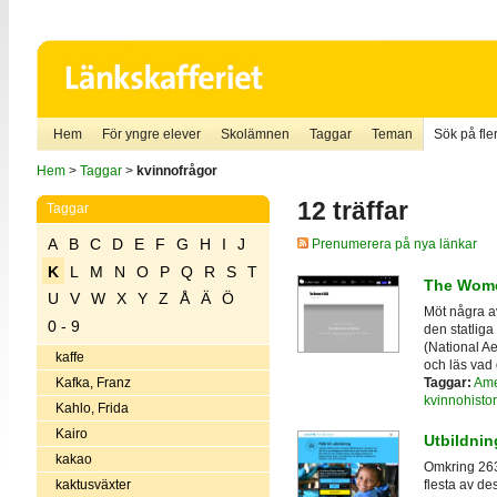
Hem
För yngre elever
Skolämnen
Taggar
Teman
Sök på fler
Hem
>
Taggar
>
kvinnofrågor
12 träffar
Taggar
A
B
C
D
E
F
G
H
I
J
Prenumerera på nya länkar
K
L
M
N
O
P
Q
R
S
T
The Wome
U
V
W
X
Y
Z
Å
Ä
Ö
Möt några a
0 - 9
den statlig
(National Ae
kaffe
och läs vad
Taggar:
Ame
Kafka, Franz
kvinnohistor
Kahlo, Frida
Kairo
Utbildnin
kakao
Omkring 263 
kaktusväxter
flesta av de