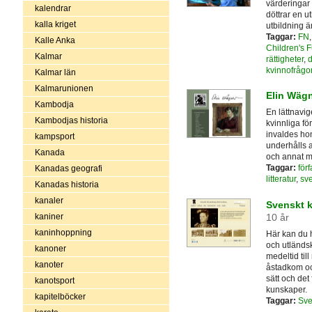
värderingar 
kalendrar
döttrar en u
kalla kriget
utbildning ä
Taggar:
FN
Kalle Anka
Children's 
Kalmar
rättigheter
,
d
kvinnofrågo
Kalmar län
Kalmarunionen
Elin Wäg
Kambodja
En lättnavi
Kambodjas historia
kvinnliga fö
invaldes ho
kampsport
underhålls a
Kanada
och annat ma
Taggar:
förf
Kanadas geografi
litteratur
,
sve
Kanadas historia
kanaler
Svenskt k
10 år
kaniner
kaninhoppning
Här kan du 
och utländsk
kanoner
medeltid til
kanoter
åstadkom oc
sätt och det
kanotsport
kunskaper.
kapitelböcker
Taggar:
Sve