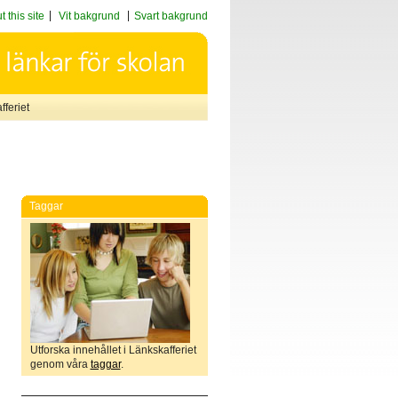
 this site
Vit bakgrund
Svart bakgrund
feriet
Taggar
Utforska innehållet i Länkskafferiet
genom våra
taggar
.