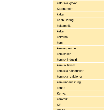
katolska kyrkan
Katrineholm
katter
Keith Haring
kejsarsnitt
kelter
kelterna
kemi
kemiexperiment
kemikalier
kemisk industri
kemisk teknik
kemiska hälsorisker
kemiska reaktioner
kemiundervisning
kendo
Kenya
keramik
KF