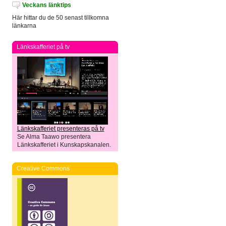
Veckans länktips
Här hittar du de 50 senast tillkomna
länkarna
Länkskafferiet på tv
Länkskafferiet presenteras på tv
Se Alma Taawo presentera
Länkskafferiet i Kunskapskanalen.
Creative Commons