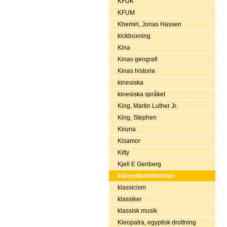
KFUK
KFUM
Khemiri, Jonas Hassen
kickboxning
Kina
Kinas geografi
Kinas historia
kinesiska
kinesiska språket
King, Martin Luther Jr.
King, Stephen
Kiruna
Kisamor
Kitty
Kjell E Genberg
klamydiainfektioner
klassicism
klassiker
klassisk musik
Kleopatra, egyptisk drottning