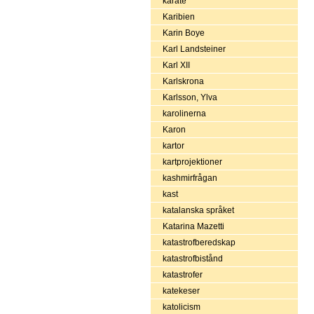
karate
Karibien
Karin Boye
Karl Landsteiner
Karl XII
Karlskrona
Karlsson, Ylva
karolinerna
Karon
kartor
kartprojektioner
kashmirfrågan
kast
katalanska språket
Katarina Mazetti
katastrofberedskap
katastrofbistånd
katastrofer
katekeser
katolicism