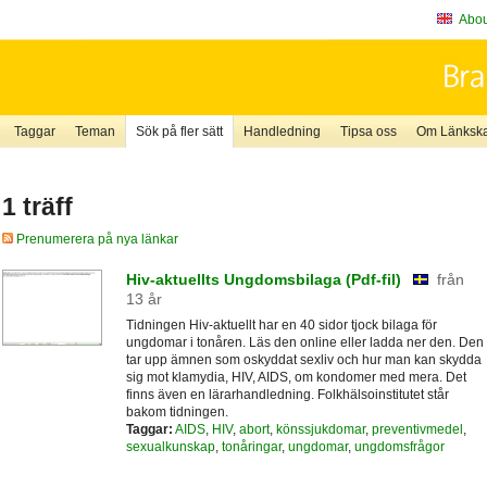
About
Taggar
Teman
Sök på fler sätt
Handledning
Tipsa oss
Om Länkskaf
1 träff
Prenumerera på nya länkar
Hiv-aktuellts Ungdomsbilaga (Pdf-fil)
från
13 år
Tidningen Hiv-aktuellt har en 40 sidor tjock bilaga för
ungdomar i tonåren. Läs den online eller ladda ner den. Den
tar upp ämnen som oskyddat sexliv och hur man kan skydda
sig mot klamydia, HIV, AIDS, om kondomer med mera. Det
finns även en lärarhandledning. Folkhälsoinstitutet står
bakom tidningen.
Taggar:
AIDS
,
HIV
,
abort
,
könssjukdomar
,
preventivmedel
,
sexualkunskap
,
tonåringar
,
ungdomar
,
ungdomsfrågor