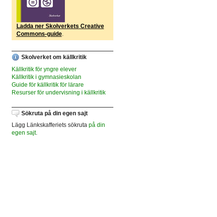
Ladda ner Skolverkets Creative
Commons-guide
.
Skolverket om källkritik
Källkritik för yngre elever
Källkritik i gymnasieskolan
Guide för källkritik för lärare
Resurser för undervisning i källkritik
Sökruta på din egen sajt
Lägg Länkskafferiets sökruta
på din
egen sajt
.