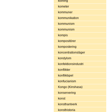
kolning
kometer
kommuner
kommunikation
kommunism
kommunism
kompis
kompositörer
kompostering
koncentrationsläger
kondylom
konfektionsindustri
konflikter
konfliktspel
konfucianism
Kongo (Kinshasa)
konservering
konst
konsthantverk
konsthistoria