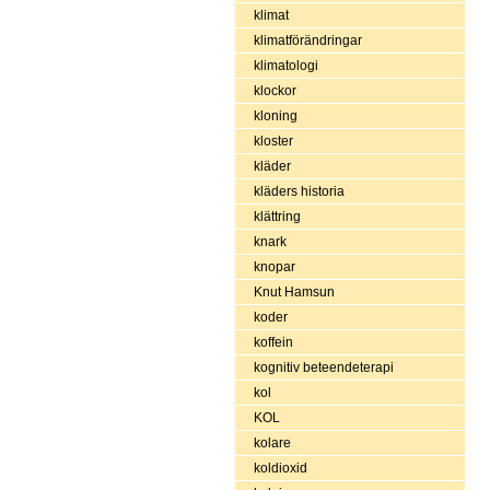
klimat
klimatförändringar
klimatologi
klockor
kloning
kloster
kläder
kläders historia
klättring
knark
knopar
Knut Hamsun
koder
koffein
kognitiv beteendeterapi
kol
KOL
kolare
koldioxid