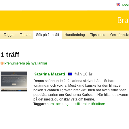
About
Taggar
Teman
Sök på fler sätt
Handledning
Tipsa oss
Om Länkskaf
1 träff
Prenumerera på nya länkar
Katarina Mazetti
från 10 år
Denna spännande författarinna skriver både för barn,
tonåringar och vuxna. Mest känd kanske för den filmade
boken "Grabben i graven bredvid", men har även skrivit den
populära serien om Kusinerna Karlsson. Här hittar du svaren
på det mesta du önskar veta om henne.
Taggar:
barn- och ungdomslitteratur
,
författare