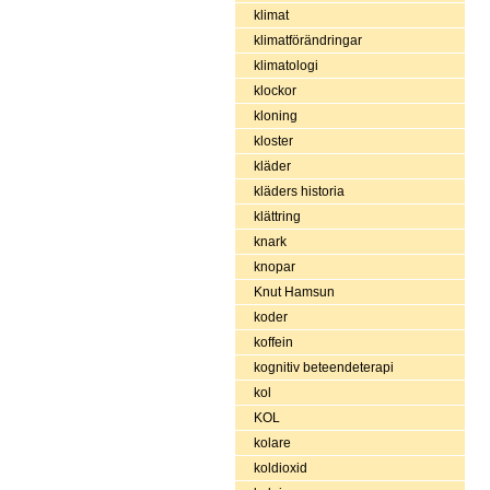
klimat
klimatförändringar
klimatologi
klockor
kloning
kloster
kläder
kläders historia
klättring
knark
knopar
Knut Hamsun
koder
koffein
kognitiv beteendeterapi
kol
KOL
kolare
koldioxid