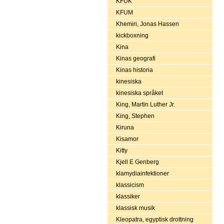
KFUK
KFUM
Khemiri, Jonas Hassen
kickboxning
Kina
Kinas geografi
Kinas historia
kinesiska
kinesiska språket
King, Martin Luther Jr.
King, Stephen
Kiruna
Kisamor
Kitty
Kjell E Genberg
klamydiainfektioner
klassicism
klassiker
klassisk musik
Kleopatra, egyptisk drottning