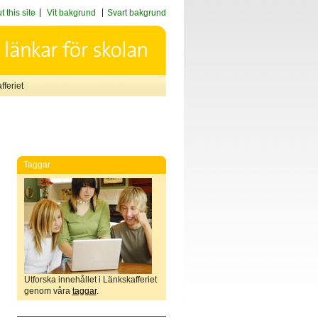
 this site
Vit bakgrund
Svart bakgrund
feriet
Taggar
Utforska innehållet i Länkskafferiet
genom våra
taggar
.