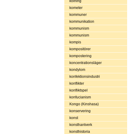
kolning
kometer
kommuner
kommunikation
kommunism
kommunism
kompis
kompositörer
kompostering
koncentrationsläger
kondylom
konfektionsindustri
konflikter
konfliktspel
konfucianism
Kongo (Kinshasa)
konservering
konst
konsthantverk
konsthistoria