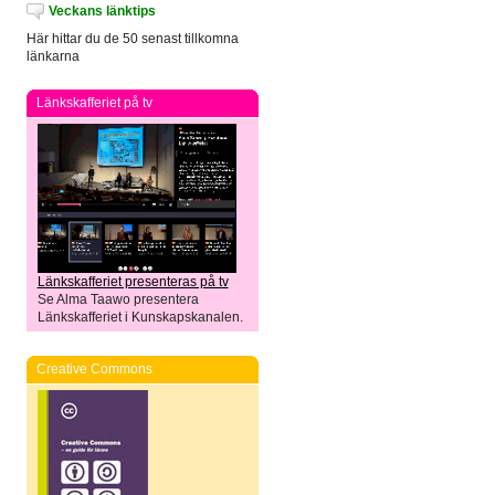
Veckans länktips
Här hittar du de 50 senast tillkomna
länkarna
Länkskafferiet på tv
Länkskafferiet presenteras på tv
Se Alma Taawo presentera
Länkskafferiet i Kunskapskanalen.
Creative Commons