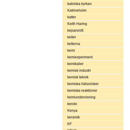
katolska kyrkan
Katrineholm
katter
Keith Haring
kejsarsnitt
kelter
kelterna
kemi
kemiexperiment
kemikalier
kemisk industri
kemisk teknik
kemiska hälsorisker
kemiska reaktioner
kemiundervisning
kendo
Kenya
keramik
KF