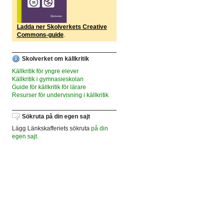
Ladda ner Skolverkets Creative
Commons-guide
.
Skolverket om källkritik
Källkritik för yngre elever
Källkritik i gymnasieskolan
Guide för källkritik för lärare
Resurser för undervisning i källkritik
Sökruta på din egen sajt
Lägg Länkskafferiets sökruta
på din
egen sajt
.