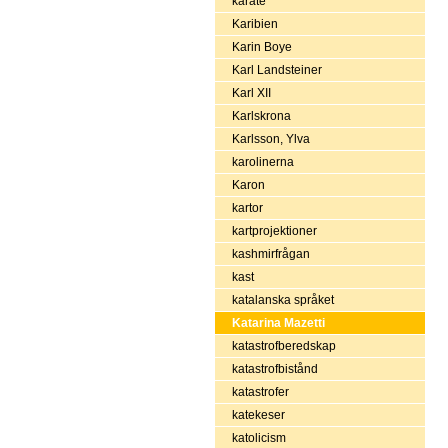
karate
Karibien
Karin Boye
Karl Landsteiner
Karl XII
Karlskrona
Karlsson, Ylva
karolinerna
Karon
kartor
kartprojektioner
kashmirfrågan
kast
katalanska språket
Katarina Mazetti
katastrofberedskap
katastrofbistånd
katastrofer
katekeser
katolicism