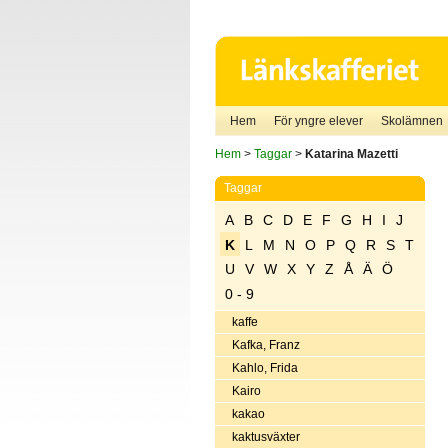
Hem
För yngre elever
Skolämnen
Hem
>
Taggar
>
Katarina Mazetti
Taggar
A
B
C
D
E
F
G
H
I
J
K
L
M
N
O
P
Q
R
S
T
U
V
W
X
Y
Z
Å
Ä
Ö
0 - 9
kaffe
Kafka, Franz
Kahlo, Frida
Kairo
kakao
kaktusväxter