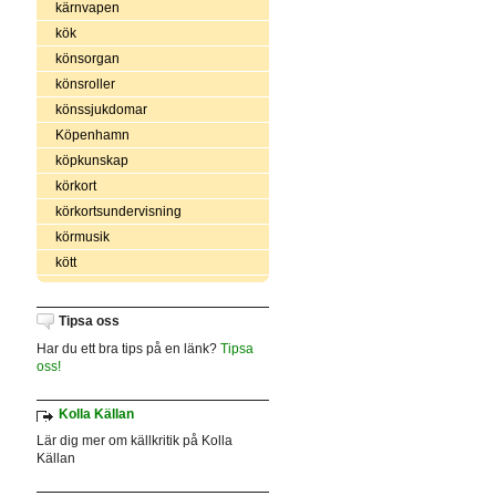
kärnvapen
kök
könsorgan
könsroller
könssjukdomar
Köpenhamn
köpkunskap
körkort
körkortsundervisning
körmusik
kött
Tipsa oss
Har du ett bra tips på en länk?
Tipsa
oss!
Kolla Källan
Lär dig mer om källkritik på Kolla
Källan