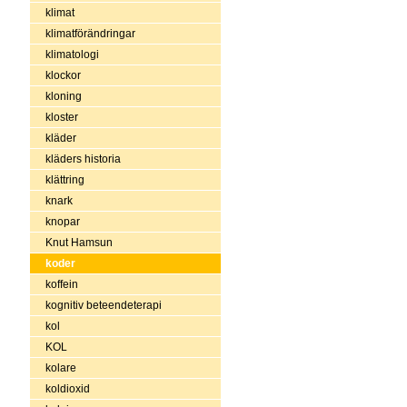
klimat
klimatförändringar
klimatologi
klockor
kloning
kloster
kläder
kläders historia
klättring
knark
knopar
Knut Hamsun
koder
koffein
kognitiv beteendeterapi
kol
KOL
kolare
koldioxid