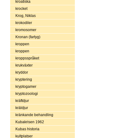
kroatiska
krocket
Krog, Niklas
krokodiler
kromosomer
Kronan (fartyg)
kroppen
kroppen
kroppsspråket
krukväxter
kryddor
kryptering
kryptogamer
kryptozoologi
kräftdjur
kräldjur
kränkande behandling
Kubakrisen 1962
Kubas historia
kultplatser