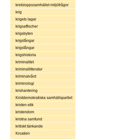
kretsloppssamhället-miljöfrågor
krig
krigets lagar
krigsaffischer
krigsbyten
krigsfångar
krigsfångar
krigshistoria
kriminalitet
kriminallitteratur
kriminalvård
kriminologi
krishantering
Kristdemokratiska samhällspartiet
kristen etik
kristendom
kristna samfund
kritiskt tänkande
Kroatien