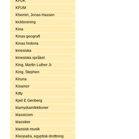
KFUK
KFUM
Khemiri, Jonas Hassen
kickboxning
Kina
Kinas geografi
Kinas historia
kinesiska
kinesiska språket
King, Martin Luther Jr.
King, Stephen
Kiruna
Kisamor
Kitty
Kjell E Genberg
klamydiainfektioner
klassicism
klassiker
klassisk musik
Kleopatra, egyptisk drottning