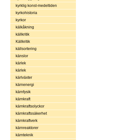
kyrklig konst-medeltiden
kyrkohistoria
kyrkor
kälkåkning
källkritik
Källkritik
källsortering
känslor
kärlek
kärlek
kärlväxter
kärnenergi
kärnfysik
kärnkraft
kärnkraftsolyckor
kärnkraftssäkerhet
kärnkraftverk
kärnreaktorer
kärnteknik