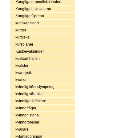
Kungliga dramatiska teatern
Kungliga hovstaterna
Kungliga Operan
kunskapsteori
kurder
kurdiska
kursplaner
Kustbevakningen
kustsamhällen
kvalster
kvantfysik
kvarkar
kvinnlig könsstympning
kvinnlig värnplikt
kvinnliga författare
kvinnofrågor
kvinnohistoria
kvinnorörelser
kväkare
kylanläggningar