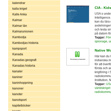
kalendrar
CIA - Kid
kalla kriget
USA:s underr
Kalle Anka
Intelligenc
Kalmar
kan du lära 
avdelninge
Kalmar län
och testa si
Kalmarunionen
på datorn för
Kambodja
Taggar:
För
spionage
,
u
Kambodjas historia
kampsport
Native Wo
Kanada
Här kan du l
Kanadas geografi
indianska mi
för att över
Kanadas historia
första och a
kanaler
krigföring i
radiokommun
kaniner
Institution,
kaninhoppning
Taggar:
US
världskrige
kanoner
radiokommu
kanoter
kanotsport
kapitelböcker