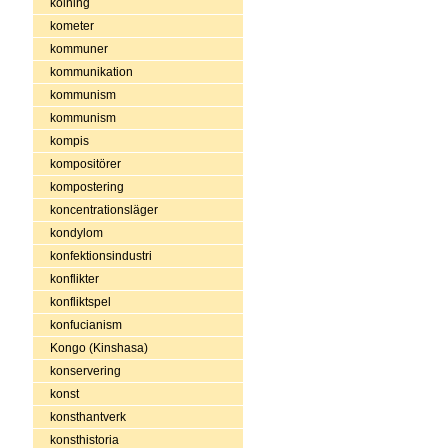
kolning
kometer
kommuner
kommunikation
kommunism
kommunism
kompis
kompositörer
kompostering
koncentrationsläger
kondylom
konfektionsindustri
konflikter
konfliktspel
konfucianism
Kongo (Kinshasa)
konservering
konst
konsthantverk
konsthistoria