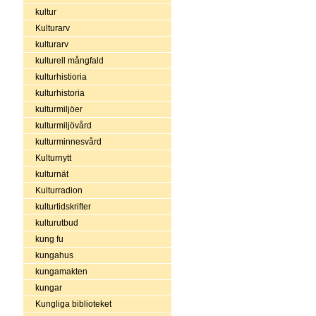
kultur
Kulturarv
kulturarv
kulturell mångfald
kulturhistioria
kulturhistoria
kulturmiljöer
kulturmiljövård
kulturminnesvård
Kulturnytt
kulturnät
Kulturradion
kulturtidskrifter
kulturutbud
kung fu
kungahus
kungamakten
kungar
Kungliga biblioteket