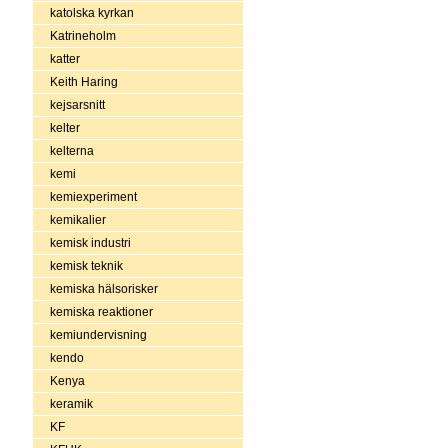
katolska kyrkan
Katrineholm
katter
Keith Haring
kejsarsnitt
kelter
kelterna
kemi
kemiexperiment
kemikalier
kemisk industri
kemisk teknik
kemiska hälsorisker
kemiska reaktioner
kemiundervisning
kendo
Kenya
keramik
KF