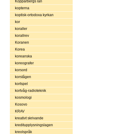
Kopparbergs län
kopterna
koptisk-ortodoxa kyrkan
kor
koraller
korallrev
Koranen
Korea
koreanska
koreografer
korsord
korstågen
kortspel
kortvåg-radioteknik
kosmologi
Kosovo
KRAV
kreativt skrivande
kreditupplysningslagen
kreolspråk