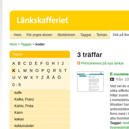
Hem
För yngre elever
Skolämnen
Taggar
Teman
Sök på fler
Hem
>
Taggar
>
koder
3 träffar
Taggar
A
B
C
D
E
F
G
H
I
J
Prenumerera på nya länkar
K
L
M
N
O
P
Q
R
S
T
E-nummern
U
V
W
X
Y
Z
Å
Ä
Ö
från 10
0 - 9
Vad vet du 
olika sifferk
kaffe
hittar svare
Kafka, Franz
Livsmedelsv
tillsatser h
Kahlo, Frida
antioxidatio
Kairo
finns med i 
alla livsmed
kakao
Taggar:
kod
kaktusväxter
livsmedelsti