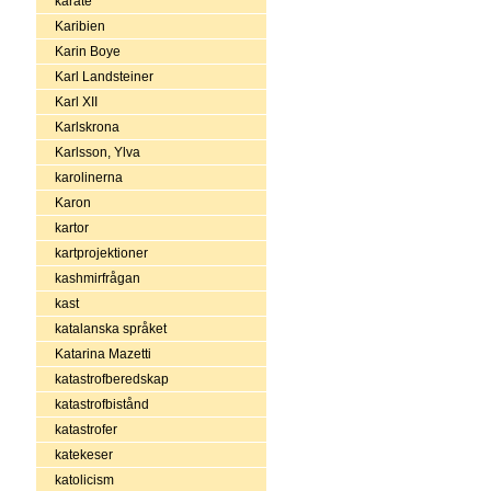
karate
Karibien
Karin Boye
Karl Landsteiner
Karl XII
Karlskrona
Karlsson, Ylva
karolinerna
Karon
kartor
kartprojektioner
kashmirfrågan
kast
katalanska språket
Katarina Mazetti
katastrofberedskap
katastrofbistånd
katastrofer
katekeser
katolicism