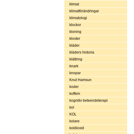
klimat
klimatförändringar
klimatologi
klockor
kloning
kloster
kläder
kläders historia
klättring
knark
knopar
Knut Hamsun
koder
koffein
kognitiv beteendeterapi
kol
KOL
kolare
koldioxid