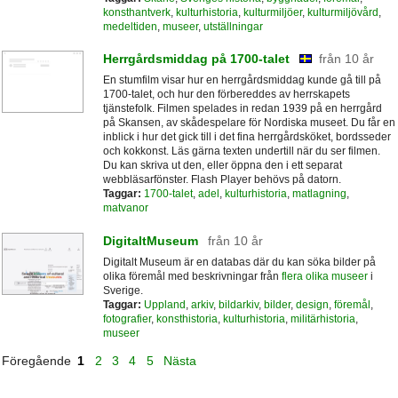
konsthantverk
,
kulturhistoria
,
kulturmiljöer
,
kulturmiljövård
,
medeltiden
,
museer
,
utställningar
Herrgårdsmiddag på 1700-talet
från 10 år
En stumfilm visar hur en herrgårdsmiddag kunde gå till på
1700-talet, och hur den förbereddes av herrskapets
tjänstefolk. Filmen spelades in redan 1939 på en herrgård
på Skansen, av skådespelare för Nordiska museet. Du får en
inblick i hur det gick till i det fina herrgårdsköket, bordsseder
och kokkonst. Läs gärna texten undertill när du ser filmen.
Du kan skriva ut den, eller öppna den i ett separat
webbläsarfönster. Flash Player behövs på datorn.
Taggar:
1700-talet
,
adel
,
kulturhistoria
,
matlagning
,
matvanor
DigitaltMuseum
från 10 år
Digitalt Museum är en databas där du kan söka bilder på
olika föremål med beskrivningar från
flera olika museer
i
Sverige.
Taggar:
Uppland
,
arkiv
,
bildarkiv
,
bilder
,
design
,
föremål
,
fotografier
,
konsthistoria
,
kulturhistoria
,
militärhistoria
,
museer
Föregående
1
2
3
4
5
Nästa