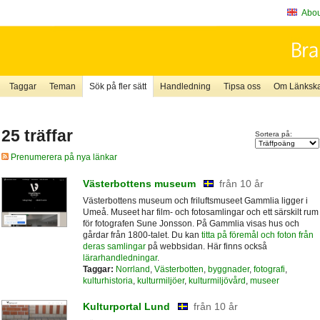
About
Taggar
Teman
Sök på fler sätt
Handledning
Tipsa oss
Om Länkskaf
25 träffar
Sortera på:
Prenumerera på nya länkar
Västerbottens museum
från 10 år
Västerbottens museum och friluftsmuseet Gammlia ligger i
Umeå. Museet har film- och fotosamlingar och ett särskilt rum
för fotografen Sune Jonsson. På Gammlia visas hus och
gårdar från 1800-talet. Du kan
titta på föremål och foton från
deras samlingar
på webbsidan. Här finns också
lärarhandledningar
.
Taggar:
Norrland
,
Västerbotten
,
byggnader
,
fotografi
,
kulturhistoria
,
kulturmiljöer
,
kulturmiljövård
,
museer
Kulturportal Lund
från 10 år