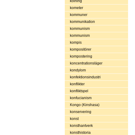
kolning
kometer
kommuner
kommunikation
kommunism
kommunism
kompis
kompositörer
kompostering
koncentrationsläger
kondylom
konfektionsindustri
konflikter
konfliktspel
konfucianism
Kongo (Kinshasa)
konservering
konst
konsthantverk
konsthistoria