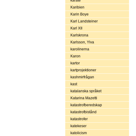
karate
Karibien
Karin Boye
Karl Landsteiner
Karl XII
Karlskrona
Karlsson, Ylva
karolinerna
Karon
kartor
kartprojektioner
kashmirfrågan
kast
katalanska språket
Katarina Mazetti
katastrofberedskap
katastrofbistånd
katastrofer
katekeser
katolicism