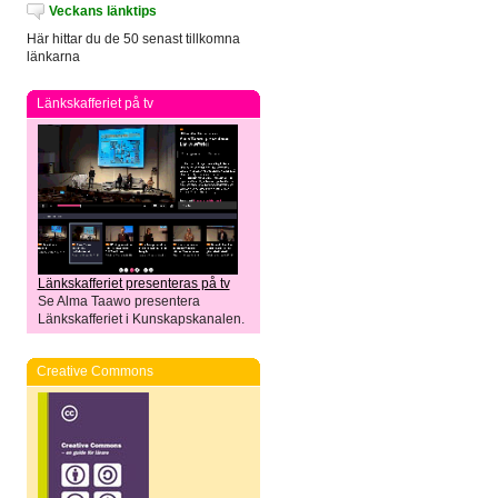
Veckans länktips
Här hittar du de 50 senast tillkomna
länkarna
Länkskafferiet på tv
Länkskafferiet presenteras på tv
Se Alma Taawo presentera
Länkskafferiet i Kunskapskanalen.
Creative Commons