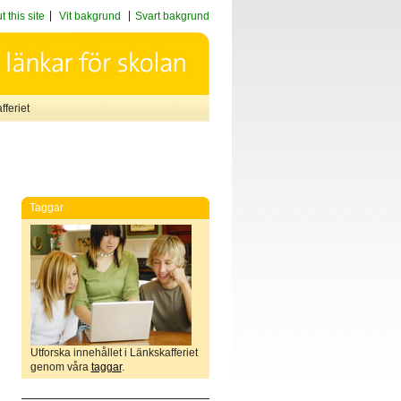
 this site
Vit bakgrund
Svart bakgrund
feriet
Taggar
Utforska innehållet i Länkskafferiet
genom våra
taggar
.