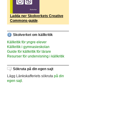
Ladda ner Skolverkets Creative
Commons-guide
.
Skolverket om källkritik
Källkritik för yngre elever
Källkritik i gymnasieskolan
Guide för källkritik för lärare
Resurser för undervisning i källkritik
Sökruta på din egen sajt
Lägg Länkskafferiets sökruta
på din
egen sajt
.