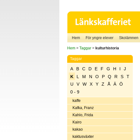
Hem
För yngre elever
Skolämnen
Hem
>
Taggar
>
kulturhistoria
Taggar
A
B
C
D
E
F
G
H
I
J
K
L
M
N
O
P
Q
R
S
T
U
V
W
X
Y
Z
Å
Ä
Ö
0 - 9
kaffe
Kafka, Franz
Kahlo, Frida
Kairo
kakao
kaktusväxter