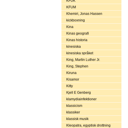
KFUK
KFUM
Khemiri, Jonas Hassen
kickboxning
Kina
Kinas geografi
Kinas historia
kinesiska
kinesiska språket
King, Martin Luther Jr.
King, Stephen
Kiruna
Kisamor
Kitty
Kjell E Genberg
klamydiainfektioner
klassicism
klassiker
klassisk musik
Kleopatra, egyptisk drottning