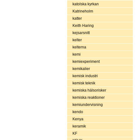
katolska kyrkan
Katrineholm
katter
Keith Haring
kejsarsnitt
kelter
kelterna
kemi
kemiexperiment
kemikalier
kemisk industri
kemisk teknik
kemiska hälsorisker
kemiska reaktioner
kemiundervisning
kendo
Kenya
keramik
KF