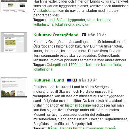
Här finns texter, bilder och filmer om Lunds kulturarv. I arkivet
finns artiklar om byggnader, platser, konstverk och händelser.
Via
stadskartan
kan du navigera i staden med hjälp av
panoramabilder.
Taggar:
Lund
,
Skåne
,
byggnader
,
kartor
,
kulturarv
,
kulturhistoria
,
lokalhistoria
,
skulptur
Kulturarv Östergötland
från 13 år
Kulturarv Östergötland är samlingsportal för information om
Östergötlands historia och kulturarv. Du hittar filmer, foton,
kartor, databaser, texter med mera. Du kan även läsa om
flera spännande östgötska levnadsöden. Östergötlands
länsmuseum driver portalen i samarbete med andra aktörer.
Taggar:
Östergötland
,
1700-talet
,
kulturarv
,
kulturhistoria
,
lokalhistoria
Kulturen i Lund
från 10 år
Friluftsmuseet Kulturen i Lund är södra Sveriges
motsvarighet till Skansen och Nordiska museet. På
webbplatsen kan du läsa om museets hus och byggnader
samt trädgårdar och utemiljöer. Du kan också hitta aktuella
utställningar och en
historisk tidslinje
med tips på hur man
kan lära sig om livet i Sverige under olika århundraden.
Museet har även byggnader utanför det ordinarie
museiområdet, bland annat Östarp, Hökeriet, Tegnérmuseet,
Bosjöklosters mölla och Borgeby slott.
Taggar:
Skåne
,
Sveriges historia
,
byggnader
,
föremål
,