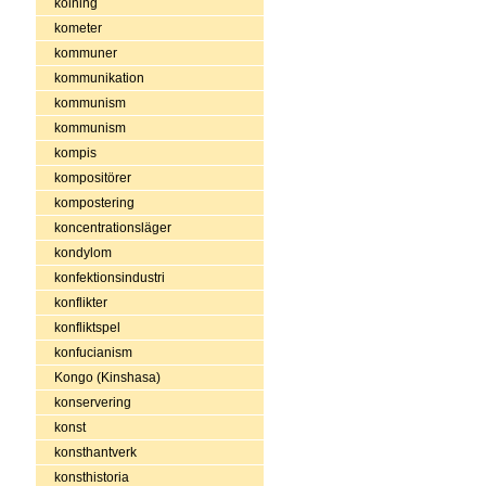
kolning
kometer
kommuner
kommunikation
kommunism
kommunism
kompis
kompositörer
kompostering
koncentrationsläger
kondylom
konfektionsindustri
konflikter
konfliktspel
konfucianism
Kongo (Kinshasa)
konservering
konst
konsthantverk
konsthistoria