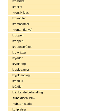
kroatiska
krocket
Krog, Niklas
krokodiler
kromosomer
Kronan (fartyg)
kroppen
kroppen
kroppsspråket
krukväxter
kryddor
kryptering
kryptogamer
kryptozoologi
kräftdjur
kräldjur
kränkande behandling
Kubakrisen 1962
Kubas historia
kultplatser