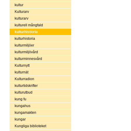
kultur
Kulturarv
kulturarv
kulturell mångfald
kulturhistioria
kulturhistoria
kulturmiljöer
kulturmiljövård
kulturminnesvård
Kulturnytt
kulturnät
Kulturradion
kulturtidskrifter
kulturutbud
kung fu
kungahus
kungamakten
kungar
Kungliga biblioteket