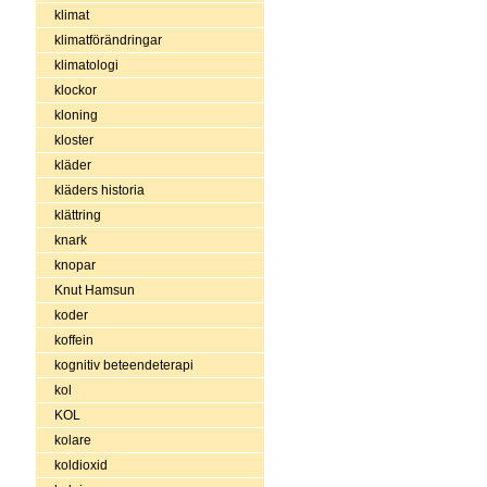
klimat
klimatförändringar
klimatologi
klockor
kloning
kloster
kläder
kläders historia
klättring
knark
knopar
Knut Hamsun
koder
koffein
kognitiv beteendeterapi
kol
KOL
kolare
koldioxid