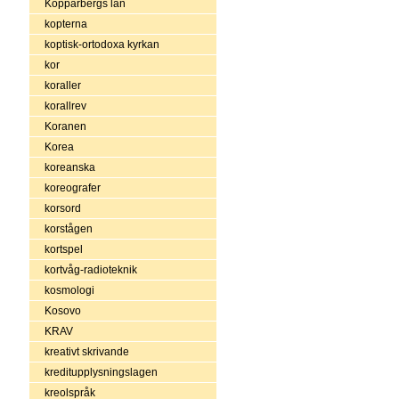
Kopparbergs län
kopterna
koptisk-ortodoxa kyrkan
kor
koraller
korallrev
Koranen
Korea
koreanska
koreografer
korsord
korstågen
kortspel
kortvåg-radioteknik
kosmologi
Kosovo
KRAV
kreativt skrivande
kreditupplysningslagen
kreolspråk