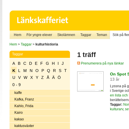
Hem
För yngre elever
Skolämnen
Taggar
Teman
Sök på fler
Hem
>
Taggar
>
kulturhistioria
1 träff
Taggar
A
B
C
D
E
F
G
H
I
J
Prenumerera på nya länkar
K
L
M
N
O
P
Q
R
S
T
On Spot S
U
V
W
X
Y
Z
Å
Ä
Ö
13 år
0 - 9
Lyssna på gu
i Sverige o
kaffe
en lista och 
Kafka, Franz
berättelser
Taggar:
Nor
Kahlo, Frida
kulturarv
,
se
Kairo
kakao
kaktusväxter