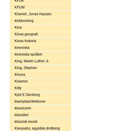
KFUK
KFUM
Khemiri, Jonas Hassen
kickboxning
Kina
Kinas geografi
Kinas historia
kinesiska
kinesiska språket
King, Martin Luther Jr.
King, Stephen
Kiruna
Kisamor
Kitty
Kjell E Genberg
klamydiainfektioner
klassicism
klassiker
klassisk musik
Kleopatra, egyptisk drottning