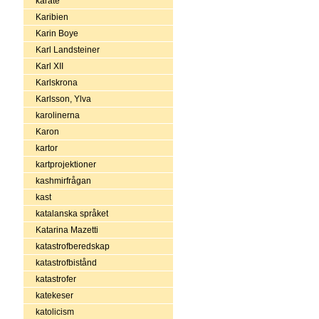
karate
Karibien
Karin Boye
Karl Landsteiner
Karl XII
Karlskrona
Karlsson, Ylva
karolinerna
Karon
kartor
kartprojektioner
kashmirfrågan
kast
katalanska språket
Katarina Mazetti
katastrofberedskap
katastrofbistånd
katastrofer
katekeser
katolicism