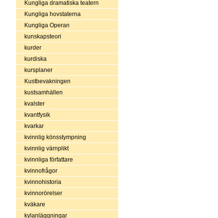
Kungliga dramatiska teatern
Kungliga hovstaterna
Kungliga Operan
kunskapsteori
kurder
kurdiska
kursplaner
Kustbevakningen
kustsamhällen
kvalster
kvantfysik
kvarkar
kvinnlig könsstympning
kvinnlig värnplikt
kvinnliga författare
kvinnofrågor
kvinnohistoria
kvinnorörelser
kväkare
kylanläggningar