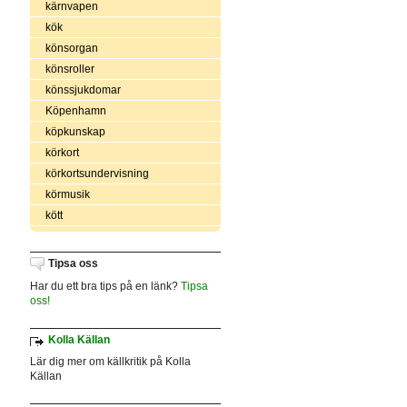
kärnvapen
kök
könsorgan
könsroller
könssjukdomar
Köpenhamn
köpkunskap
körkort
körkortsundervisning
körmusik
kött
Tipsa oss
Har du ett bra tips på en länk?
Tipsa
oss!
Kolla Källan
Lär dig mer om källkritik på Kolla
Källan