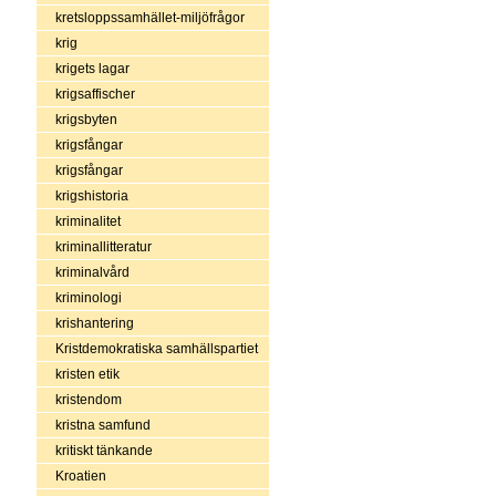
kretsloppssamhället-miljöfrågor
krig
krigets lagar
krigsaffischer
krigsbyten
krigsfångar
krigsfångar
krigshistoria
kriminalitet
kriminallitteratur
kriminalvård
kriminologi
krishantering
Kristdemokratiska samhällspartiet
kristen etik
kristendom
kristna samfund
kritiskt tänkande
Kroatien