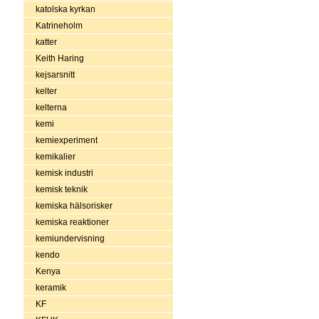
katolska kyrkan
Katrineholm
katter
Keith Haring
kejsarsnitt
kelter
kelterna
kemi
kemiexperiment
kemikalier
kemisk industri
kemisk teknik
kemiska hälsorisker
kemiska reaktioner
kemiundervisning
kendo
Kenya
keramik
KF