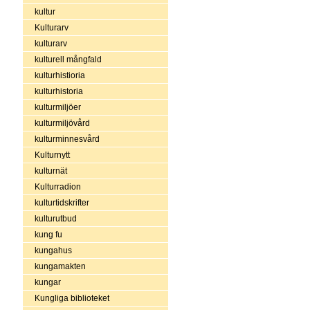
kultur
Kulturarv
kulturarv
kulturell mångfald
kulturhistioria
kulturhistoria
kulturmiljöer
kulturmiljövård
kulturminnesvård
Kulturnytt
kulturnät
Kulturradion
kulturtidskrifter
kulturutbud
kung fu
kungahus
kungamakten
kungar
Kungliga biblioteket