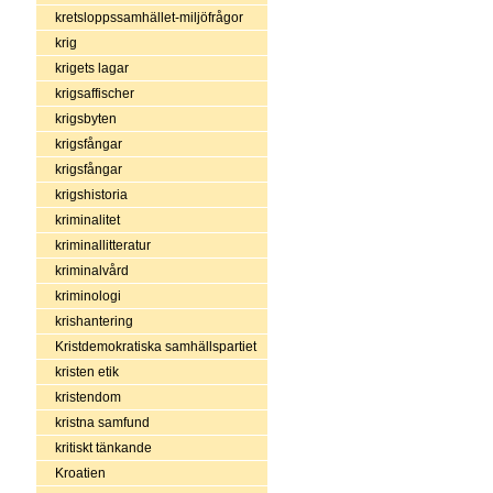
kretsloppssamhället-miljöfrågor
krig
krigets lagar
krigsaffischer
krigsbyten
krigsfångar
krigsfångar
krigshistoria
kriminalitet
kriminallitteratur
kriminalvård
kriminologi
krishantering
Kristdemokratiska samhällspartiet
kristen etik
kristendom
kristna samfund
kritiskt tänkande
Kroatien