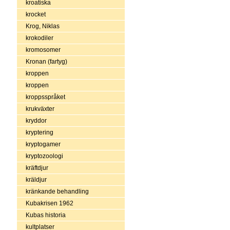
kroatiska
krocket
Krog, Niklas
krokodiler
kromosomer
Kronan (fartyg)
kroppen
kroppen
kroppsspråket
krukväxter
kryddor
kryptering
kryptogamer
kryptozoologi
kräftdjur
kräldjur
kränkande behandling
Kubakrisen 1962
Kubas historia
kultplatser