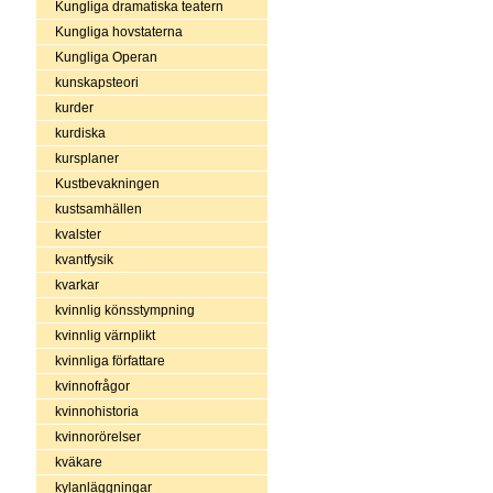
Kungliga dramatiska teatern
Kungliga hovstaterna
Kungliga Operan
kunskapsteori
kurder
kurdiska
kursplaner
Kustbevakningen
kustsamhällen
kvalster
kvantfysik
kvarkar
kvinnlig könsstympning
kvinnlig värnplikt
kvinnliga författare
kvinnofrågor
kvinnohistoria
kvinnorörelser
kväkare
kylanläggningar