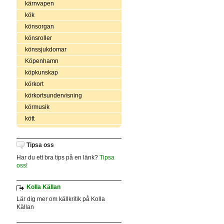
kärnvapen
kök
könsorgan
könsroller
könssjukdomar
Köpenhamn
köpkunskap
körkort
körkortsundervisning
körmusik
kött
Tipsa oss
Har du ett bra tips på en länk?
Tipsa
oss!
Kolla Källan
Lär dig mer om källkritik på Kolla
Källan