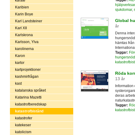
karate
hjälpverksa
Karibien
sjukdomar
,
Karin Boye
Global hu
Karl Landsteiner
år
Karl XII
Denna intera
Karlskrona
hungersnöds
Karlsson, Ylva
hämtas från 
Internationa
karolinerna
Taggar:
För
Karon
hungersnöd
katastrofbis
kartor
kartprojektioner
Röda kor
kashmirfrågan
13 år
kast
Information
katalanska språket
systerorgan
deras arbete
Katarina Mazetti
naturkatastr
katastrofberedskap
Taggar:
Röd
katastrofbis
katastrofbistånd
katastrofer
katekeser
katolicism