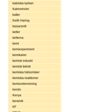
katolska kyrkan
Katrineholm
katter
Keith Haring
kejsarsnitt
kelter
kelterna
kemi
kemiexperiment
kemikalier
kemisk industri
kemisk teknik
kemiska hälsorisker
kemiska reaktioner
kemiundervisning
kendo
Kenya
keramik
KF