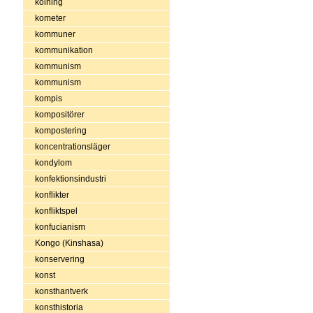
kolning
kometer
kommuner
kommunikation
kommunism
kommunism
kompis
kompositörer
kompostering
koncentrationsläger
kondylom
konfektionsindustri
konflikter
konfliktspel
konfucianism
Kongo (Kinshasa)
konservering
konst
konsthantverk
konsthistoria