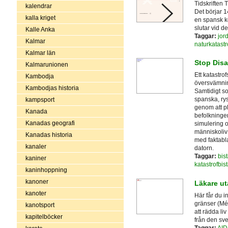
Tidskriften 
kalendrar
Det börjar 
kalla kriget
en spansk ko
slutar vid d
Kalle Anka
Taggar:
jor
Kalmar
naturkatastr
Kalmar län
Stop Disa
Kalmarunionen
Ett katastro
Kambodja
översvämnin
Kambodjas historia
Samtidigt so
spanska, rys
kampsport
genom att p
Kanada
befolkningen
Kanadas geografi
simulering o
människoliv
Kanadas historia
med faktabla
kanaler
datorn.
Taggar:
bis
kaniner
katastrofbis
kaninhoppning
kanoner
Läkare ut
kanoter
Här får du 
gränser (Mé
kanotsport
att rädda li
kapitelböcker
från den sv
Taggar:
AID