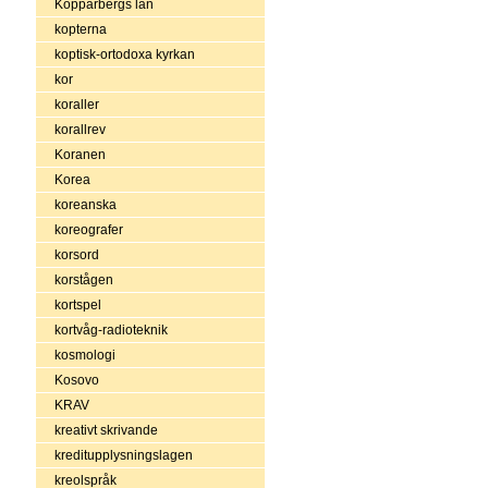
Kopparbergs län
kopterna
koptisk-ortodoxa kyrkan
kor
koraller
korallrev
Koranen
Korea
koreanska
koreografer
korsord
korstågen
kortspel
kortvåg-radioteknik
kosmologi
Kosovo
KRAV
kreativt skrivande
kreditupplysningslagen
kreolspråk