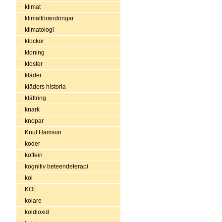
klimat
klimatförändringar
klimatologi
klockor
kloning
kloster
kläder
kläders historia
klättring
knark
knopar
Knut Hamsun
koder
koffein
kognitiv beteendeterapi
kol
KOL
kolare
koldioxid