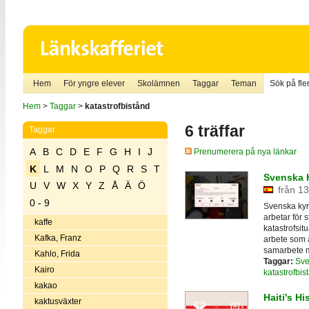
Hem
För yngre elever
Skolämnen
Taggar
Teman
Sök på fler
Hem
>
Taggar
>
katastrofbistånd
6 träffar
Taggar
A
B
C
D
E
F
G
H
I
J
Prenumerera på nya länkar
K
L
M
N
O
P
Q
R
S
T
Svenska K
U
V
W
X
Y
Z
Å
Ä
Ö
från 13
0 - 9
Svenska kyr
arbetar för st
kaffe
katastrofsit
Kafka, Franz
arbete som ä
samarbete m
Kahlo, Frida
Taggar:
Sve
Kairo
katastrofbis
kakao
Haiti's Hi
kaktusväxter