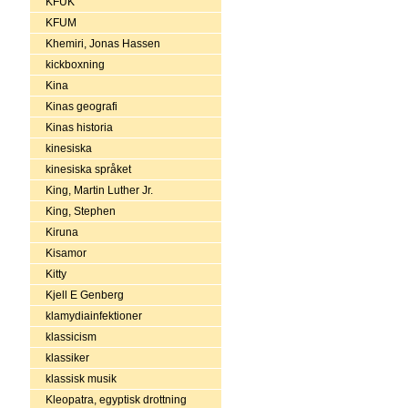
KFUK
KFUM
Khemiri, Jonas Hassen
kickboxning
Kina
Kinas geografi
Kinas historia
kinesiska
kinesiska språket
King, Martin Luther Jr.
King, Stephen
Kiruna
Kisamor
Kitty
Kjell E Genberg
klamydiainfektioner
klassicism
klassiker
klassisk musik
Kleopatra, egyptisk drottning