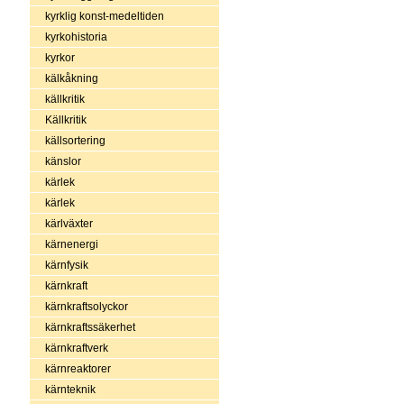
kyrklig konst-medeltiden
kyrkohistoria
kyrkor
kälkåkning
källkritik
Källkritik
källsortering
känslor
kärlek
kärlek
kärlväxter
kärnenergi
kärnfysik
kärnkraft
kärnkraftsolyckor
kärnkraftssäkerhet
kärnkraftverk
kärnreaktorer
kärnteknik