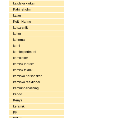
katolska kyrkan
Katrineholm
katter
Keith Haring
kejsarsnitt
kelter
kelterna
kemi
kemiexperiment
kemikalier
kemisk industri
kemisk teknik
kemiska hälsorisker
kemiska reaktioner
kemiundervisning
kendo
Kenya
keramik
KF