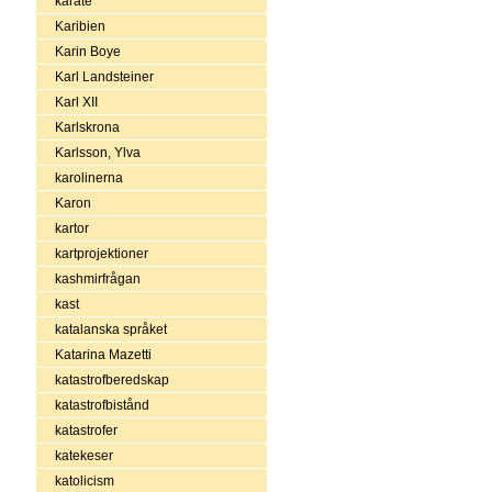
karate
Karibien
Karin Boye
Karl Landsteiner
Karl XII
Karlskrona
Karlsson, Ylva
karolinerna
Karon
kartor
kartprojektioner
kashmirfrågan
kast
katalanska språket
Katarina Mazetti
katastrofberedskap
katastrofbistånd
katastrofer
katekeser
katolicism