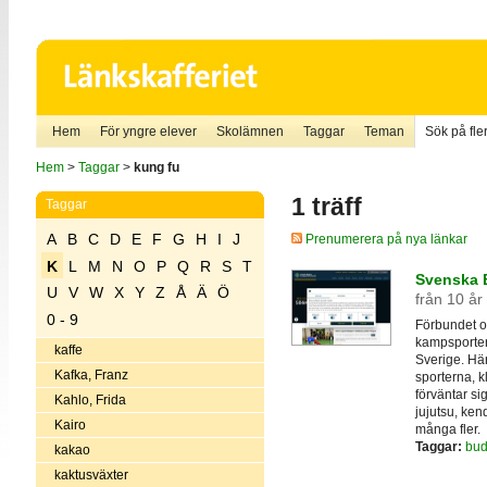
Hem
För yngre elever
Skolämnen
Taggar
Teman
Sök på fler
Hem
>
Taggar
>
kung fu
1 träff
Taggar
A
B
C
D
E
F
G
H
I
J
Prenumerera på nya länkar
K
L
M
N
O
P
Q
R
S
T
Svenska 
U
V
W
X
Y
Z
Å
Ä
Ö
från 10 år
0 - 9
Förbundet o
kampsporter
kaffe
Sverige. Här 
Kafka, Franz
sporterna, k
förväntar si
Kahlo, Frida
jujutsu, ken
Kairo
många fler.
Taggar:
bu
kakao
kaktusväxter