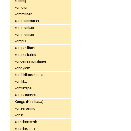
kolning
kometer
kommuner
kommunikation
kommunism
kommunism
kompis
kompositörer
kompostering
koncentrationsläger
kondylom
konfektionsindustri
konflikter
konfliktspel
konfucianism
Kongo (Kinshasa)
konservering
konst
konsthantverk
konsthistoria