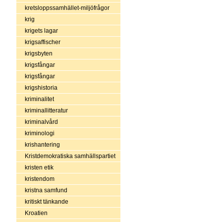
kretsloppssamhället-miljöfrågor
krig
krigets lagar
krigsaffischer
krigsbyten
krigsfångar
krigsfångar
krigshistoria
kriminalitet
kriminallitteratur
kriminalvård
kriminologi
krishantering
Kristdemokratiska samhällspartiet
kristen etik
kristendom
kristna samfund
kritiskt tänkande
Kroatien