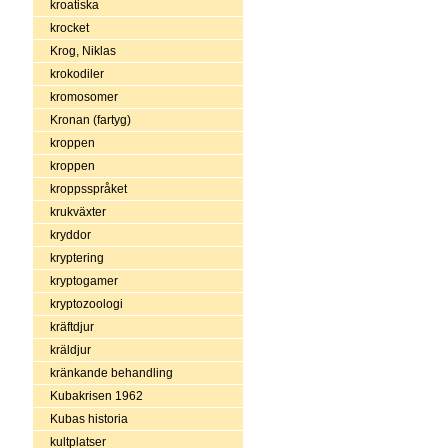
kroatiska
krocket
Krog, Niklas
krokodiler
kromosomer
Kronan (fartyg)
kroppen
kroppen
kroppsspråket
krukväxter
kryddor
kryptering
kryptogamer
kryptozoologi
kräftdjur
kräldjur
kränkande behandling
Kubakrisen 1962
Kubas historia
kultplatser