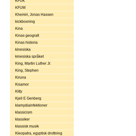
KFUK
KFUM
Khemiri, Jonas Hassen
kickboxning
Kina
Kinas geografi
Kinas historia
kinesiska
kinesiska språket
King, Martin Luther Jr.
King, Stephen
Kiruna
Kisamor
Kitty
Kjell E Genberg
klamydiainfektioner
klassicism
klassiker
klassisk musik
Kleopatra, egyptisk drottning