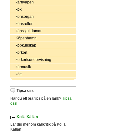
kärnvapen
kök
könsorgan
könsroller
könssjukdomar
Köpenhamn
köpkunskap
körkort
körkortsundervisning
körmusik
kött
Tipsa oss
Har du ett bra tips på en länk?
Tipsa
oss!
Kolla Källan
Lär dig mer om källkritik på Kolla
Källan