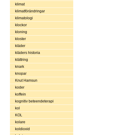
klimat
klimatförändringar
klimatologi
klockor
kloning
kloster
kläder
kläders historia
klättring
knark
knopar
Knut Hamsun
koder
koffein
kognitiv beteendeterapi
kol
KOL
kolare
koldioxid