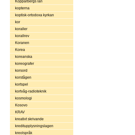
Kopparbergs län
kopterna
koptisk-ortodoxa kyrkan
kor
koraller
korallrev
Koranen
Korea
koreanska
koreografer
korsord
korstågen
kortspel
kortvåg-radioteknik
kosmologi
Kosovo
KRAV
kreativt skrivande
kreditupplysningslagen
kreolspråk