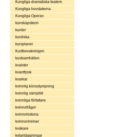
Kungliga dramatiska teatern
Kungliga hovstaterna
Kungliga Operan
kunskapsteori
kurder
kurdiska
kursplaner
Kustbevakningen
kustsamhällen
kvalster
kvantfysik
kvarkar
kvinnlig könsstympning
kvinnlig värnplikt
kvinnliga författare
kvinnofrågor
kvinnohistoria
kvinnorörelser
kväkare
kylanläggningar