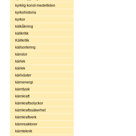
kyrklig konst-medeltiden
kyrkohistoria
kyrkor
kälkåkning
källkritik
Källkritik
källsortering
känslor
kärlek
kärlek
kärlväxter
kärnenergi
kärnfysik
kärnkraft
kärnkraftsolyckor
kärnkraftssäkerhet
kärnkraftverk
kärnreaktorer
kärnteknik