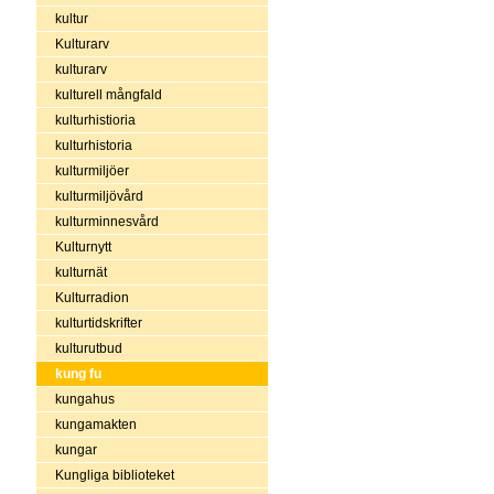
kultur
Kulturarv
kulturarv
kulturell mångfald
kulturhistioria
kulturhistoria
kulturmiljöer
kulturmiljövård
kulturminnesvård
Kulturnytt
kulturnät
Kulturradion
kulturtidskrifter
kulturutbud
kung fu
kungahus
kungamakten
kungar
Kungliga biblioteket