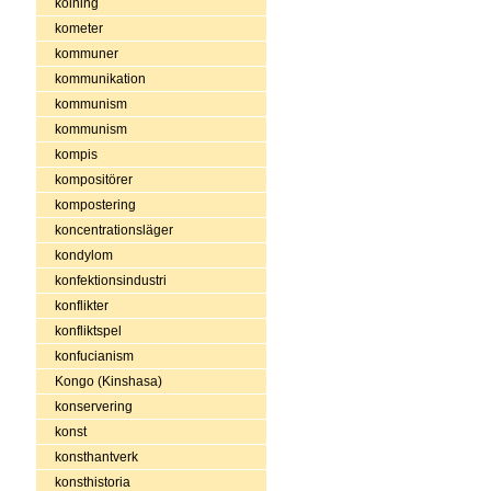
kolning
kometer
kommuner
kommunikation
kommunism
kommunism
kompis
kompositörer
kompostering
koncentrationsläger
kondylom
konfektionsindustri
konflikter
konfliktspel
konfucianism
Kongo (Kinshasa)
konservering
konst
konsthantverk
konsthistoria