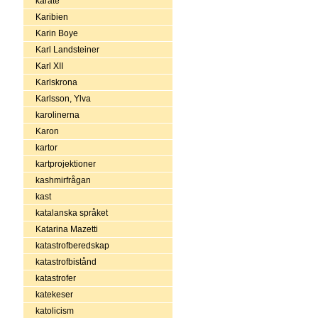
karate
Karibien
Karin Boye
Karl Landsteiner
Karl XII
Karlskrona
Karlsson, Ylva
karolinerna
Karon
kartor
kartprojektioner
kashmirfrågan
kast
katalanska språket
Katarina Mazetti
katastrofberedskap
katastrofbistånd
katastrofer
katekeser
katolicism