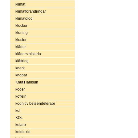
klimat
klimatförändringar
klimatologi
klockor
kloning
kloster
kläder
kläders historia
klättring
knark
knopar
Knut Hamsun
koder
koffein
kognitiv beteendeterapi
kol
KOL
kolare
koldioxid