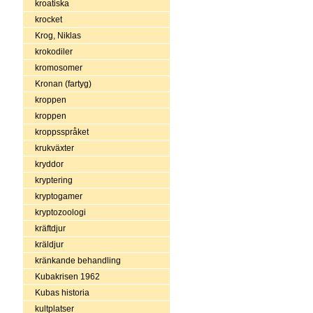
kroatiska
krocket
Krog, Niklas
krokodiler
kromosomer
Kronan (fartyg)
kroppen
kroppen
kroppsspråket
krukväxter
kryddor
kryptering
kryptogamer
kryptozoologi
kräftdjur
kräldjur
kränkande behandling
Kubakrisen 1962
Kubas historia
kultplatser