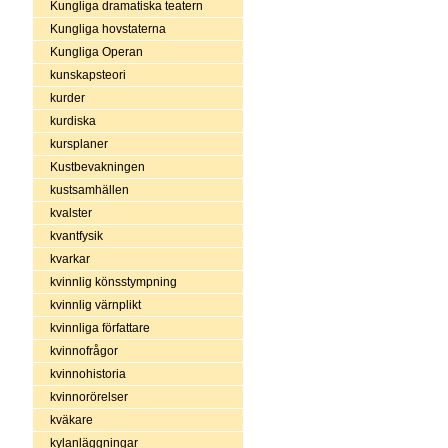
Kungliga dramatiska teatern
Kungliga hovstaterna
Kungliga Operan
kunskapsteori
kurder
kurdiska
kursplaner
Kustbevakningen
kustsamhällen
kvalster
kvantfysik
kvarkar
kvinnlig könsstympning
kvinnlig värnplikt
kvinnliga författare
kvinnofrågor
kvinnohistoria
kvinnorörelser
kväkare
kylanläggningar