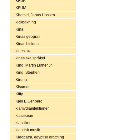
KFUK
KFUM
Khemiri, Jonas Hassen
kickboxning
Kina
Kinas geografi
Kinas historia
kinesiska
kinesiska språket
King, Martin Luther Jr.
King, Stephen
Kiruna
Kisamor
Kitty
Kjell E Genberg
klamydiainfektioner
klassicism
klassiker
klassisk musik
Kleopatra, egyptisk drottning