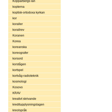
Kopparbergs län
kopterna
koptisk-ortodoxa kyrkan
kor
koraller
korallrev
Koranen
Korea
koreanska
koreografer
korsord
korstågen
kortspel
kortvåg-radioteknik
kosmologi
Kosovo
KRAV
kreativt skrivande
kreditupplysningslagen
kreolspråk