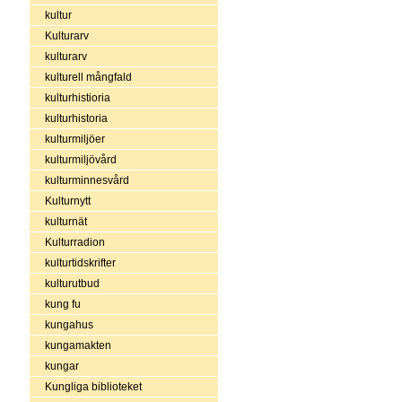
kultur
Kulturarv
kulturarv
kulturell mångfald
kulturhistioria
kulturhistoria
kulturmiljöer
kulturmiljövård
kulturminnesvård
Kulturnytt
kulturnät
Kulturradion
kulturtidskrifter
kulturutbud
kung fu
kungahus
kungamakten
kungar
Kungliga biblioteket