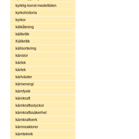
kyrklig konst-medeltiden
kyrkohistoria
kyrkor
kälkåkning
källkritik
Källkritik
källsortering
känslor
kärlek
kärlek
kärlväxter
kärnenergi
kärnfysik
kärnkraft
kärnkraftsolyckor
kärnkraftssäkerhet
kärnkraftverk
kärnreaktorer
kärnteknik