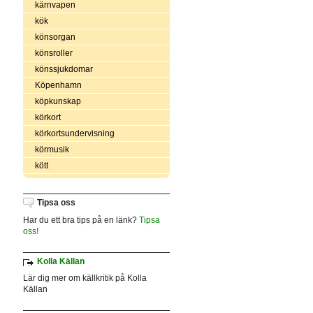
kärnvapen
kök
könsorgan
könsroller
könssjukdomar
Köpenhamn
köpkunskap
körkort
körkortsundervisning
körmusik
kött
Tipsa oss
Har du ett bra tips på en länk?
Tipsa
oss!
Kolla Källan
Lär dig mer om källkritik på Kolla
Källan