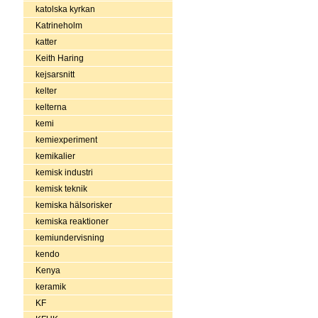
katolska kyrkan
Katrineholm
katter
Keith Haring
kejsarsnitt
kelter
kelterna
kemi
kemiexperiment
kemikalier
kemisk industri
kemisk teknik
kemiska hälsorisker
kemiska reaktioner
kemiundervisning
kendo
Kenya
keramik
KF