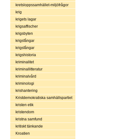
kretsloppssamhället-miljöfrågor
krig
krigets lagar
krigsaffischer
krigsbyten
krigsfångar
krigsfångar
krigshistoria
kriminalitet
kriminallitteratur
kriminalvård
kriminologi
krishantering
Kristdemokratiska samhällspartiet
kristen etik
kristendom
kristna samfund
kritiskt tänkande
Kroatien