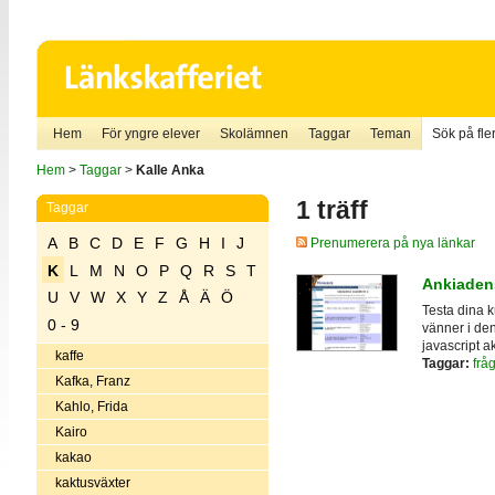
Hem
För yngre elever
Skolämnen
Taggar
Teman
Sök på fler
Hem
>
Taggar
>
Kalle Anka
1 träff
Taggar
A
B
C
D
E
F
G
H
I
J
Prenumerera på nya länkar
K
L
M
N
O
P
Q
R
S
T
Ankiaden
U
V
W
X
Y
Z
Å
Ä
Ö
Testa dina 
0 - 9
vänner i den
javascript a
kaffe
Taggar:
frå
Kafka, Franz
Kahlo, Frida
Kairo
kakao
kaktusväxter