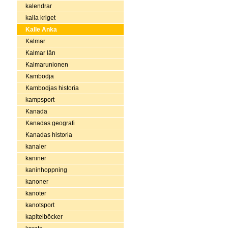
kalendrar
kalla kriget
Kalle Anka
Kalmar
Kalmar län
Kalmarunionen
Kambodja
Kambodjas historia
kampsport
Kanada
Kanadas geografi
Kanadas historia
kanaler
kaniner
kaninhoppning
kanoner
kanoter
kanotsport
kapitelböcker