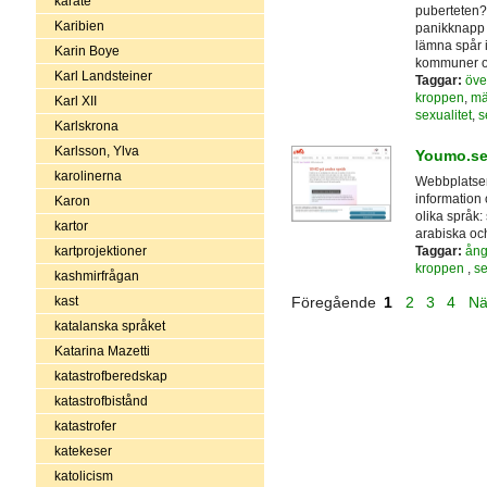
karate
puberteten? 
Karibien
panikknapp 
lämna spår 
Karin Boye
kommuner oc
Karl Landsteiner
Taggar:
öve
kroppen
,
mä
Karl XII
sexualitet
,
s
Karlskrona
Karlsson, Ylva
Youmo.s
karolinerna
Webbplatsen 
information 
Karon
olika språk:
kartor
arabiska och
Taggar:
ång
kartprojektioner
kroppen
,
se
kashmirfrågan
kast
Föregående
1
2
3
4
Nä
katalanska språket
Katarina Mazetti
katastrofberedskap
katastrofbistånd
katastrofer
katekeser
katolicism