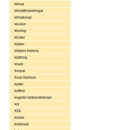
klimat
klimatförändringar
klimatologi
klockor
kloning
kloster
kläder
kläders historia
klättring
knark
knopar
Knut Hamsun
koder
koffein
kognitiv beteendeterapi
kol
KOL
kolare
koldioxid