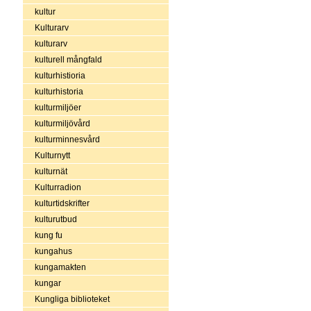
kultur
Kulturarv
kulturarv
kulturell mångfald
kulturhistioria
kulturhistoria
kulturmiljöer
kulturmiljövård
kulturminnesvård
Kulturnytt
kulturnät
Kulturradion
kulturtidskrifter
kulturutbud
kung fu
kungahus
kungamakten
kungar
Kungliga biblioteket