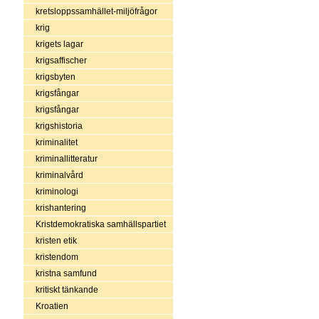
kretsloppssamhället-miljöfrågor
krig
krigets lagar
krigsaffischer
krigsbyten
krigsfångar
krigsfångar
krigshistoria
kriminalitet
kriminallitteratur
kriminalvård
kriminologi
krishantering
Kristdemokratiska samhällspartiet
kristen etik
kristendom
kristna samfund
kritiskt tänkande
Kroatien