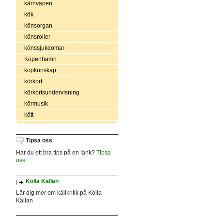
kärnvapen
kök
könsorgan
könsroller
könssjukdomar
Köpenhamn
köpkunskap
körkort
körkortsundervisning
körmusik
kött
Tipsa oss
Har du ett bra tips på en länk?
Tipsa
oss!
Kolla Källan
Lär dig mer om källkritik på Kolla
Källan