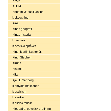
KFUK
KFUM
Khemiri, Jonas Hassen
kickboxning
Kina
Kinas geografi
Kinas historia
kinesiska
kinesiska språket
King, Martin Luther Jr.
King, Stephen
Kiruna
Kisamor
Kitty
Kjell E Genberg
klamydiainfektioner
klassicism
klassiker
klassisk musik
Kleopatra, egyptisk drottning