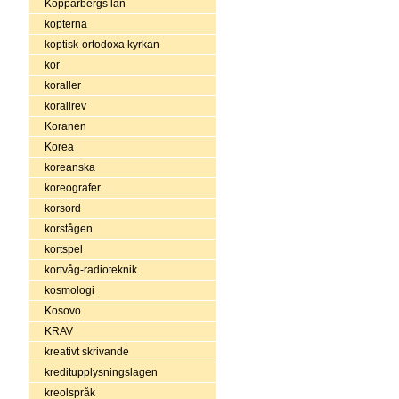
Kopparbergs län
kopterna
koptisk-ortodoxa kyrkan
kor
koraller
korallrev
Koranen
Korea
koreanska
koreografer
korsord
korstågen
kortspel
kortvåg-radioteknik
kosmologi
Kosovo
KRAV
kreativt skrivande
kreditupplysningslagen
kreolspråk