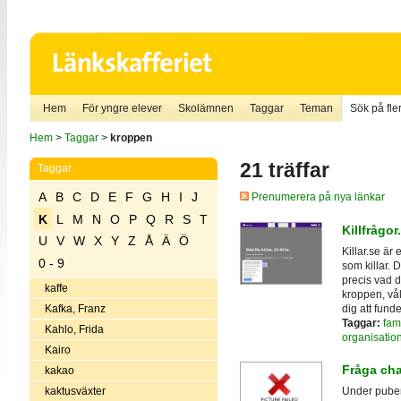
Hem
För yngre elever
Skolämnen
Taggar
Teman
Sök på fler
Hem
>
Taggar
>
kroppen
21 träffar
Taggar
A
B
C
D
E
F
G
H
I
J
Prenumerera på nya länkar
K
L
M
N
O
P
Q
R
S
T
Killfrågor
U
V
W
X
Y
Z
Å
Ä
Ö
Killar.se är 
0 - 9
som killar.
precis vad d
kaffe
kroppen, vål
dig att funde
Kafka, Franz
Taggar:
fam
Kahlo, Frida
organisatio
Kairo
Fråga ch
kakao
kaktusväxter
Under puber