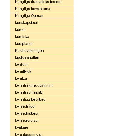
Kungliga dramatiska teatern
Kungliga hovstaterna
Kungliga Operan
kunskapsteori
kurder
kurdiska
kursplaner
Kustbevakningen
kustsamhällen
kvalster
kvantfysik
kvarkar
kvinnlig könsstympning
kvinnlig värnplikt
kvinnliga författare
kvinnofrågor
kvinnohistoria
kvinnorörelser
kväkare
kylanläggningar