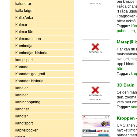
om kroppen.
kalendrar
Fråga chans 
kalla kriget
"Fråga uggla
i dagboken 
Kalle Anka
hittar också
Kalmar
Taggar:
kön
puberteten
,
Kalmar län
Kalmarunionen
Matspjälk
Kambodja
Här kan du 
Kambodjas historia
matsmältnin
svalget, ma
kampsport
upp i blode
Kanada
här
.
Taggar:
kro
Kanadas geografi
Kanadas historia
3D Brain
kanaler
Se den mäns
kaniner
den, zooma i
veta mer om 
kaninhoppning
Taggar:
ana
kanoner
kanoter
Kroppen 
kanotsport
UMO är en u
kapitelböcker
mycket info
händer med 