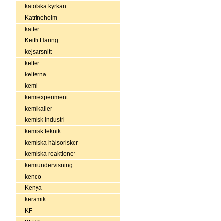
katolska kyrkan
Katrineholm
katter
Keith Haring
kejsarsnitt
kelter
kelterna
kemi
kemiexperiment
kemikalier
kemisk industri
kemisk teknik
kemiska hälsorisker
kemiska reaktioner
kemiundervisning
kendo
Kenya
keramik
KF