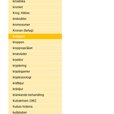
kroatiska
krocket
Krog, Niklas
krokodiler
kromosomer
Kronan (fartyg)
kroppen
kroppen
kroppsspråket
krukväxter
kryddor
kryptering
kryptogamer
kryptozoologi
kräftdjur
kräldjur
kränkande behandling
Kubakrisen 1962
Kubas historia
kultplatser