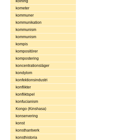
kolning
kometer
kommuner
kommunikation
kommunism
kommunism
kompis
kompositörer
kompostering
koncentrationsläger
kondylom
konfektionsindustri
konflikter
konfliktspel
konfucianism
Kongo (Kinshasa)
konservering
konst
konsthantverk
konsthistoria