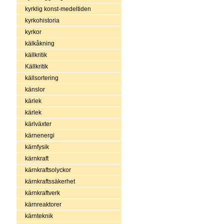
kyrklig konst-medeltiden
kyrkohistoria
kyrkor
kälkåkning
källkritik
Källkritik
källsortering
känslor
kärlek
kärlek
kärlväxter
kärnenergi
kärnfysik
kärnkraft
kärnkraftsolyckor
kärnkraftssäkerhet
kärnkraftverk
kärnreaktorer
kärnteknik