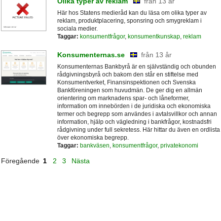
Olika typer av reklam
från 13 år
Här hos Statens medieråd kan du läsa om olika typer av
reklam, produktplacering, sponsring och smygreklam i
sociala medier.
Taggar:
konsumentfrågor
,
konsumentkunskap
,
reklam
Konsumenternas.se
från 13 år
Konsumenternas Bankbyrå är en självständig och obunden
rådgivningsbyrå och bakom den står en stiftelse med
Konsumentverket, Finansinspektionen och Svenska
Bankföreningen som huvudmän. De ger dig en allmän
orientering om marknadens spar- och låneformer,
information om innebörden i de juridiska och ekonomiska
termer och begrepp som användes i avtalsvillkor och annan
information, hjälp och vägledning i bankfrågor, kostnadsfri
rådgivning under full sekretess. Här hittar du även en ordlista
över ekonomiska begrepp.
Taggar:
bankväsen
,
konsumentfrågor
,
privatekonomi
Föregående
1
2
3
Nästa