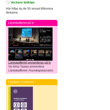
Veckans länktips
Här hittar du de 50 senast tillkomna
länkarna
Länkskafferiet på tv
Länkskafferiet presenteras på tv
Se Alma Taawo presentera
Länkskafferiet i Kunskapskanalen.
Creative Commons