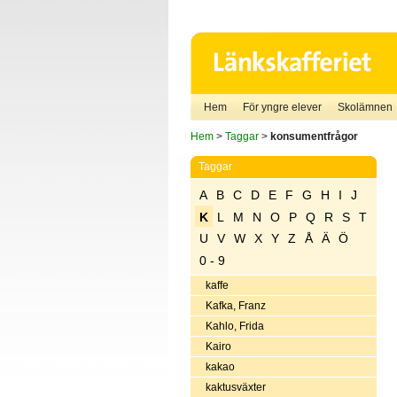
Hem
För yngre elever
Skolämnen
Hem
>
Taggar
>
konsumentfrågor
Taggar
A
B
C
D
E
F
G
H
I
J
K
L
M
N
O
P
Q
R
S
T
U
V
W
X
Y
Z
Å
Ä
Ö
0 - 9
kaffe
Kafka, Franz
Kahlo, Frida
Kairo
kakao
kaktusväxter