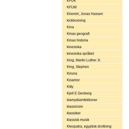
KFUK
KFUM
Khemiri, Jonas Hassen
kickboxning
Kina
Kinas geografi
Kinas historia
kinesiska
kinesiska språket
King, Martin Luther Jr.
King, Stephen
Kiruna
Kisamor
Kitty
Kjell E Genberg
klamydiainfektioner
klassicism
klassiker
klassisk musik
Kleopatra, egyptisk drottning