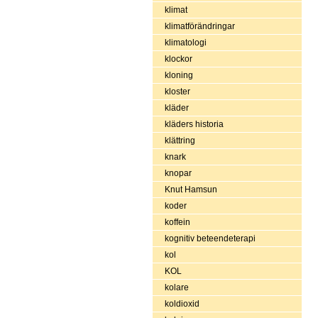
klimat
klimatförändringar
klimatologi
klockor
kloning
kloster
kläder
kläders historia
klättring
knark
knopar
Knut Hamsun
koder
koffein
kognitiv beteendeterapi
kol
KOL
kolare
koldioxid