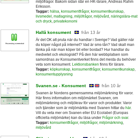
miljöfrågor. Bakom sidan står en HK-lärare, Andreas Rahm
Eriksson.
Taggar:
hälsa
,
konsumentfrågor
,
konsumentkunskap
,
livsmedel
,
matlagning
,
miljöfrågor
,
miljövård
,
näringslära-mat
och dryck
,
privatekonomi
Hallå konsument
från 13 år
Är det OK att pruta när du handlar i Sverige? Vad gäller när
du köper något på internet? Vad är sms-lån? Vad skall man
tänka på när man köper bil eller bostad? Hur handlar du
medvetet och ekologiskt? På den här webbplatsen som
samordnas av Konsumentverket finns det mesta du behöver
veta som konsument.
Lektionsbanken
finns för lärare.
Taggar:
köpkunskap
,
konsumentfrågor
,
konsumentkunskap
,
konsumentupplysning
Svanen.se - Konsument
från 10 år
Svanen är Nordens gemensamma miljömärkning för varor.
Här finns information om miljömärket Svanen, om
miljömärkning och miljökrav för varor och produkter. Varor
och tjänster som är miljömärkta med Svanen hittar du
här
.
Vill du veta mer om Svanen eller EU Ecolabel (Europas
officiella miljömärke) kan du läsa under
Frågor och svar
.
Taggar:
konsumentfrågor
,
miljöfrågor
,
miljömärkning
,
miljövård