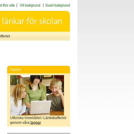
 this site
Vit bakgrund
Svart bakgrund
feriet
Taggar
Utforska innehållet i Länkskafferiet
genom våra
taggar
.