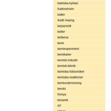
katolska kyrkan
Katrineholm
katter
Keith Haring
kejsarsnitt
kelter
kelterna
kemi
kemiexperiment
kemikalier
kemisk industri
kemisk teknik
kemiska hälsorisker
kemiska reaktioner
kemiundervisning
kendo
Kenya
keramik
KF