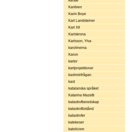
karate
Karibien
Karin Boye
Karl Landsteiner
Karl XII
Karlskrona
Karlsson, Ylva
karolinerna
Karon
kartor
kartprojektioner
kashmirfrågan
kast
katalanska språket
Katarina Mazetti
katastrofberedskap
katastrofbistånd
katastrofer
katekeser
katolicism