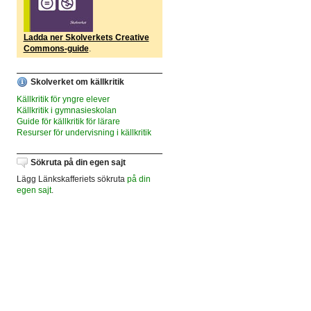
Ladda ner Skolverkets Creative
Commons-guide
.
Skolverket om källkritik
Källkritik för yngre elever
Källkritik i gymnasieskolan
Guide för källkritik för lärare
Resurser för undervisning i källkritik
Sökruta på din egen sajt
Lägg Länkskafferiets sökruta
på din
egen sajt
.