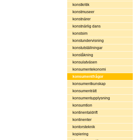
konstkritik
konstmuseer
konstnärer
konstnärlig dans
konstsim
konstundervisning
konstutställningar
konståkning
konsulatväsen
konsumentekonomi
konsumentfrågor
konsumentkunskap
konsumenträtt
konsumentupplysning
konsumtion
kontinentaldrift
kontinenter
kontorsteknik
kopiering