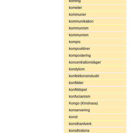
kolning
kometer
kommuner
kommunikation
kommunism
kommunism
kompis
kompositörer
kompostering
koncentrationsläger
kondylom
konfektionsindustri
konflikter
konfliktspel
konfucianism
Kongo (Kinshasa)
konservering
konst
konsthantverk
konsthistoria