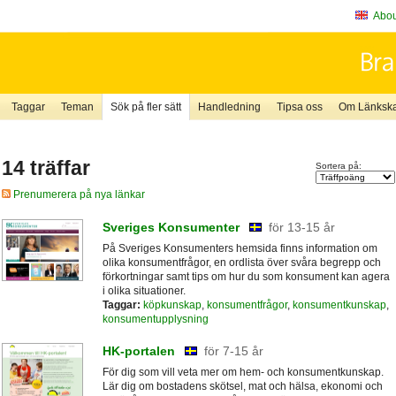
About
Taggar
Teman
Sök på fler sätt
Handledning
Tipsa oss
Om Länkskaf
14 träffar
Sortera på:
Prenumerera på nya länkar
Sveriges Konsumenter
för 13-15 år
På Sveriges Konsumenters hemsida finns information om
olika konsumentfrågor, en ordlista över svåra begrepp och
förkortningar samt tips om hur du som konsument kan agera
i olika situationer.
Taggar:
köpkunskap
,
konsumentfrågor
,
konsumentkunskap
,
konsumentupplysning
HK-portalen
för 7-15 år
För dig som vill veta mer om hem- och konsumentkunskap.
Lär dig om bostadens skötsel, mat och hälsa, ekonomi och