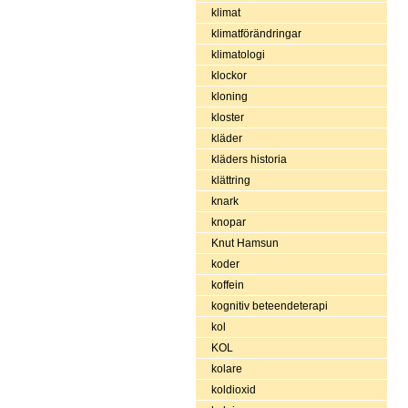
klimat
klimatförändringar
klimatologi
klockor
kloning
kloster
kläder
kläders historia
klättring
knark
knopar
Knut Hamsun
koder
koffein
kognitiv beteendeterapi
kol
KOL
kolare
koldioxid