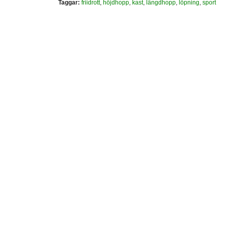
Taggar:
friidrott
,
höjdhopp
,
kast
,
längdhopp
,
löpning
,
sport