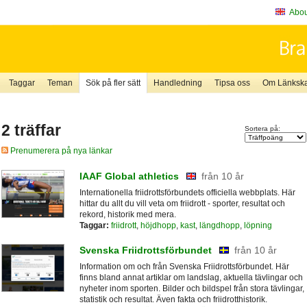
About
Taggar
Teman
Sök på fler sätt
Handledning
Tipsa oss
Om Länkskaf
2 träffar
Sortera på:
Prenumerera på nya länkar
IAAF Global athletics
från 10 år
Internationella friidrottsförbundets officiella webbplats. Här
hittar du allt du vill veta om friidrott - sporter, resultat och
rekord, historik med mera.
Taggar:
friidrott
,
höjdhopp
,
kast
,
längdhopp
,
löpning
Svenska Friidrottsförbundet
från 10 år
Information om och från Svenska Friidrottsförbundet. Här
finns bland annat artiklar om landslag, aktuella tävlingar och
nyheter inom sporten. Bilder och bildspel från stora tävlingar,
statistik och resultat. Även fakta och friidrotthistorik.