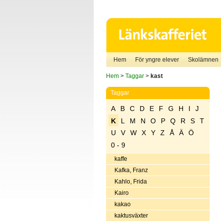
Hem
För yngre elever
Skolämnen
Hem
>
Taggar
>
kast
Taggar
A
B
C
D
E
F
G
H
I
J
K
L
M
N
O
P
Q
R
S
T
U
V
W
X
Y
Z
Å
Ä
Ö
0 - 9
kaffe
Kafka, Franz
Kahlo, Frida
Kairo
kakao
kaktusväxter