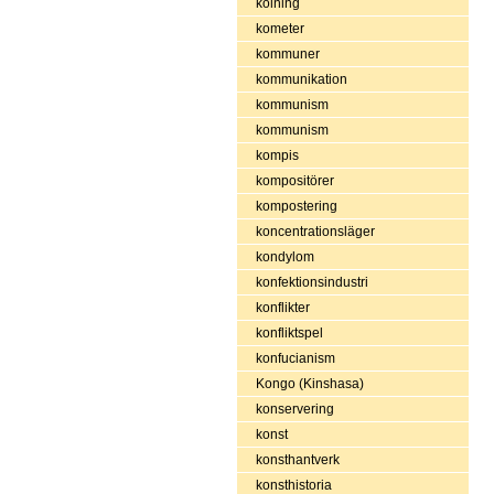
kolning
kometer
kommuner
kommunikation
kommunism
kommunism
kompis
kompositörer
kompostering
koncentrationsläger
kondylom
konfektionsindustri
konflikter
konfliktspel
konfucianism
Kongo (Kinshasa)
konservering
konst
konsthantverk
konsthistoria