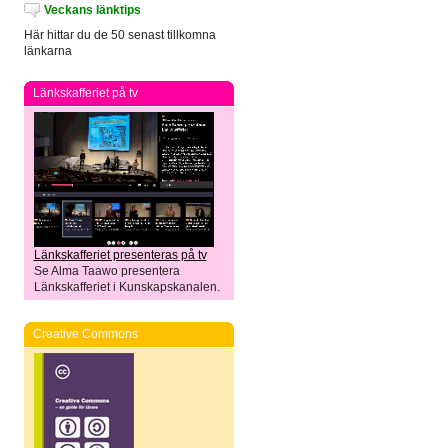
Veckans länktips
Här hittar du de 50 senast tillkomna
länkarna
Länkskafferiet på tv
Länkskafferiet presenteras på tv
Se Alma Taawo presentera
Länkskafferiet i Kunskapskanalen.
Creative Commons