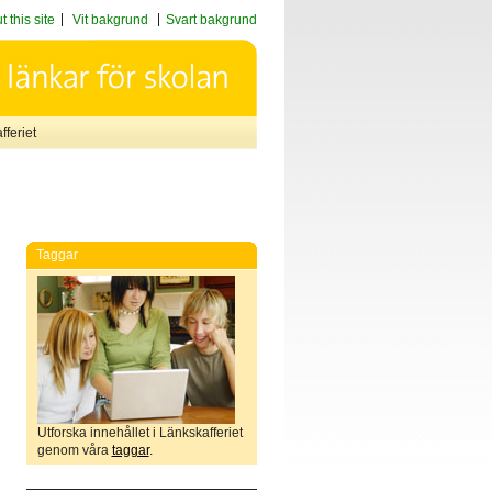
 this site
Vit bakgrund
Svart bakgrund
feriet
Taggar
Utforska innehållet i Länkskafferiet
genom våra
taggar
.