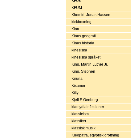
KFUK
KFUM
Khemiri, Jonas Hassen
kickboxning
Kina
Kinas geografi
Kinas historia
kinesiska
kinesiska språket
King, Martin Luther Jr.
King, Stephen
Kiruna
Kisamor
Kitty
Kjell E Genberg
klamydiainfektioner
klassicism
klassiker
klassisk musik
Kleopatra, egyptisk drottning