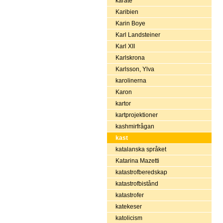
karate
Karibien
Karin Boye
Karl Landsteiner
Karl XII
Karlskrona
Karlsson, Ylva
karolinerna
Karon
kartor
kartprojektioner
kashmirfrågan
kast
katalanska språket
Katarina Mazetti
katastrofberedskap
katastrofbistånd
katastrofer
katekeser
katolicism