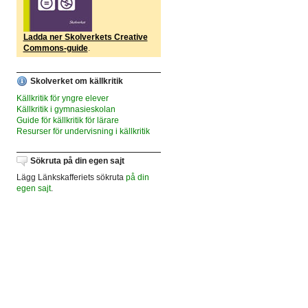
Ladda ner Skolverkets Creative
Commons-guide
.
Skolverket om källkritik
Källkritik för yngre elever
Källkritik i gymnasieskolan
Guide för källkritik för lärare
Resurser för undervisning i källkritik
Sökruta på din egen sajt
Lägg Länkskafferiets sökruta
på din
egen sajt
.