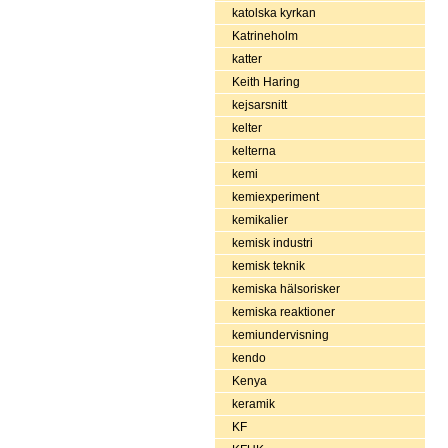
katolska kyrkan
Katrineholm
katter
Keith Haring
kejsarsnitt
kelter
kelterna
kemi
kemiexperiment
kemikalier
kemisk industri
kemisk teknik
kemiska hälsorisker
kemiska reaktioner
kemiundervisning
kendo
Kenya
keramik
KF