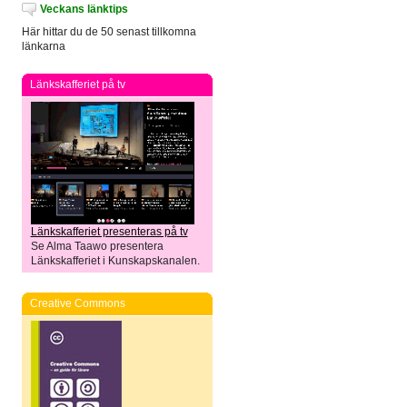
Veckans länktips
Här hittar du de 50 senast tillkomna
länkarna
Länkskafferiet på tv
Länkskafferiet presenteras på tv
Se Alma Taawo presentera
Länkskafferiet i Kunskapskanalen.
Creative Commons