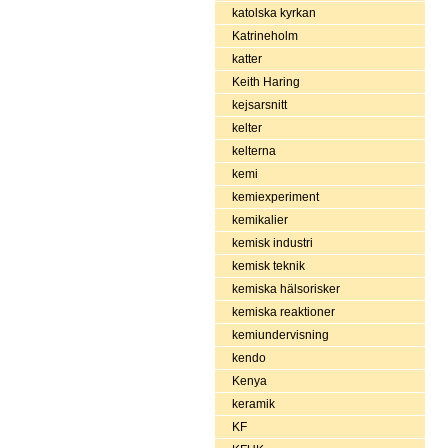
katolska kyrkan
Katrineholm
katter
Keith Haring
kejsarsnitt
kelter
kelterna
kemi
kemiexperiment
kemikalier
kemisk industri
kemisk teknik
kemiska hälsorisker
kemiska reaktioner
kemiundervisning
kendo
Kenya
keramik
KF