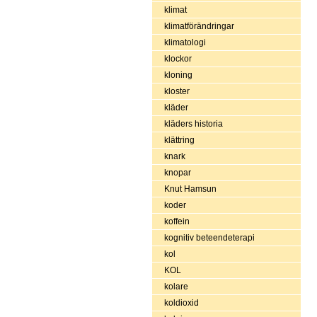
klimat
klimatförändringar
klimatologi
klockor
kloning
kloster
kläder
kläders historia
klättring
knark
knopar
Knut Hamsun
koder
koffein
kognitiv beteendeterapi
kol
KOL
kolare
koldioxid