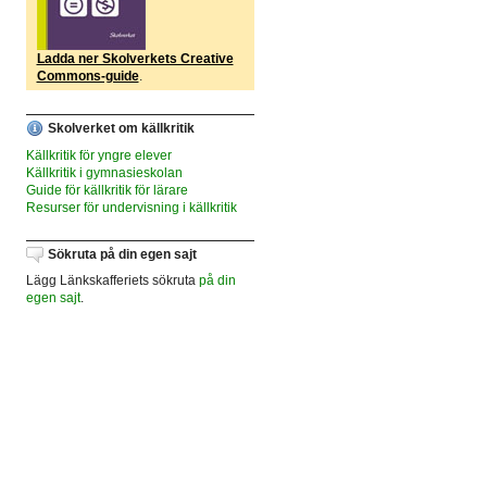
Ladda ner Skolverkets Creative
Commons-guide
.
Skolverket om källkritik
Källkritik för yngre elever
Källkritik i gymnasieskolan
Guide för källkritik för lärare
Resurser för undervisning i källkritik
Sökruta på din egen sajt
Lägg Länkskafferiets sökruta
på din
egen sajt
.