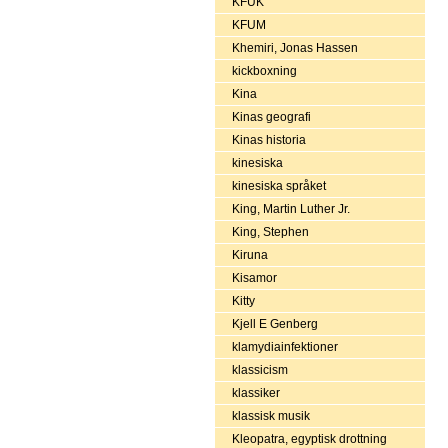
KFUK
KFUM
Khemiri, Jonas Hassen
kickboxning
Kina
Kinas geografi
Kinas historia
kinesiska
kinesiska språket
King, Martin Luther Jr.
King, Stephen
Kiruna
Kisamor
Kitty
Kjell E Genberg
klamydiainfektioner
klassicism
klassiker
klassisk musik
Kleopatra, egyptisk drottning