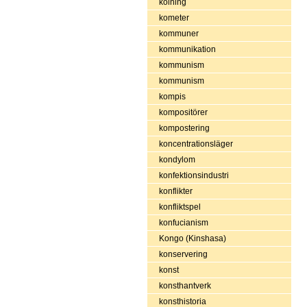
kolning
kometer
kommuner
kommunikation
kommunism
kommunism
kompis
kompositörer
kompostering
koncentrationsläger
kondylom
konfektionsindustri
konflikter
konfliktspel
konfucianism
Kongo (Kinshasa)
konservering
konst
konsthantverk
konsthistoria