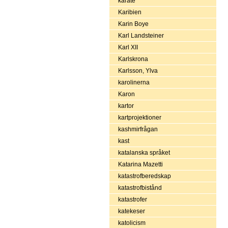
karate
Karibien
Karin Boye
Karl Landsteiner
Karl XII
Karlskrona
Karlsson, Ylva
karolinerna
Karon
kartor
kartprojektioner
kashmirfrågan
kast
katalanska språket
Katarina Mazetti
katastrofberedskap
katastrofbistånd
katastrofer
katekeser
katolicism