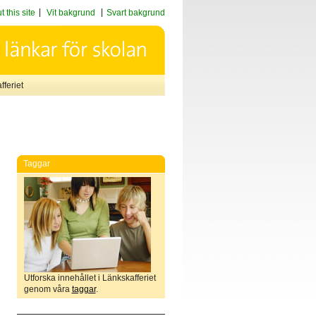
 this site
Vit bakgrund
Svart bakgrund
feriet
Taggar
Utforska innehållet i Länkskafferiet
genom våra
taggar
.