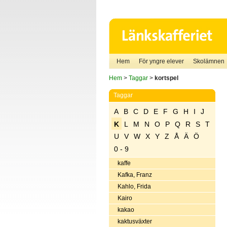
Hem
För yngre elever
Skolämnen
Hem
>
Taggar
>
kortspel
Taggar
A
B
C
D
E
F
G
H
I
J
K
L
M
N
O
P
Q
R
S
T
U
V
W
X
Y
Z
Å
Ä
Ö
0 - 9
kaffe
Kafka, Franz
Kahlo, Frida
Kairo
kakao
kaktusväxter