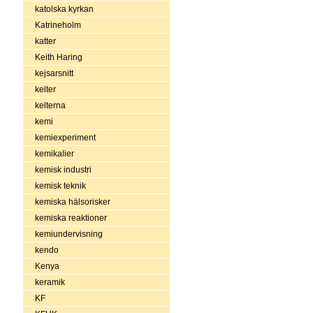
katolska kyrkan
Katrineholm
katter
Keith Haring
kejsarsnitt
kelter
kelterna
kemi
kemiexperiment
kemikalier
kemisk industri
kemisk teknik
kemiska hälsorisker
kemiska reaktioner
kemiundervisning
kendo
Kenya
keramik
KF