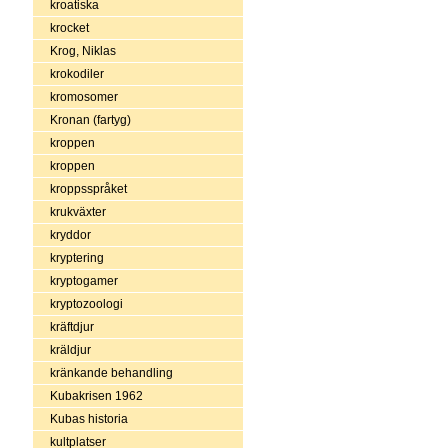
kroatiska
krocket
Krog, Niklas
krokodiler
kromosomer
Kronan (fartyg)
kroppen
kroppen
kroppsspråket
krukväxter
kryddor
kryptering
kryptogamer
kryptozoologi
kräftdjur
kräldjur
kränkande behandling
Kubakrisen 1962
Kubas historia
kultplatser