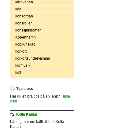
kärnvapen
kök
könsorgan
könsroller
könssjukdomar
Köpenhamn
köpkunskap
körkort
körkortsundervisning
körmusik
kött
Tipsa oss
Har du ett bra tips på en länk?
Tipsa
oss!
Kolla Källan
Lär dig mer om källkritik på Kolla
Källan