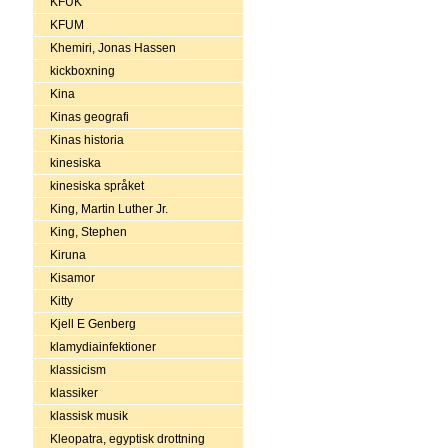
KFUK
KFUM
Khemiri, Jonas Hassen
kickboxning
Kina
Kinas geografi
Kinas historia
kinesiska
kinesiska språket
King, Martin Luther Jr.
King, Stephen
Kiruna
Kisamor
Kitty
Kjell E Genberg
klamydiainfektioner
klassicism
klassiker
klassisk musik
Kleopatra, egyptisk drottning