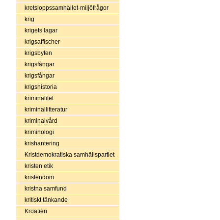
kretsloppssamhället-miljöfrågor
krig
krigets lagar
krigsaffischer
krigsbyten
krigsfångar
krigsfångar
krigshistoria
kriminalitet
kriminallitteratur
kriminalvård
kriminologi
krishantering
Kristdemokratiska samhällspartiet
kristen etik
kristendom
kristna samfund
kritiskt tänkande
Kroatien