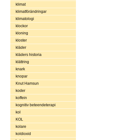
klimat
klimatförändringar
klimatologi
klockor
kloning
kloster
kläder
kläders historia
klättring
knark
knopar
Knut Hamsun
koder
koffein
kognitiv beteendeterapi
kol
KOL
kolare
koldioxid