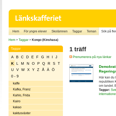
Hem
För yngre elever
Skolämnen
Taggar
Teman
Sök på fler
Hem
>
Taggar
>
Kongo (Kinshasa)
1 träff
Taggar
A
B
C
D
E
F
G
H
I
J
Prenumerera på nya länkar
K
L
M
N
O
P
Q
R
S
T
Demokrati
U
V
W
X
Y
Z
Å
Ä
Ö
Regerings
0 - 9
Här kan du 
republiken K
kaffe
om landet. 
Kafka, Franz
Taggar:
Sve
internationel
Kahlo, Frida
Kairo
kakao
kaktusväxter