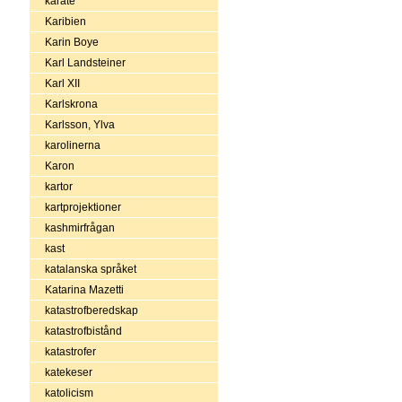
karate
Karibien
Karin Boye
Karl Landsteiner
Karl XII
Karlskrona
Karlsson, Ylva
karolinerna
Karon
kartor
kartprojektioner
kashmirfrågan
kast
katalanska språket
Katarina Mazetti
katastrofberedskap
katastrofbistånd
katastrofer
katekeser
katolicism