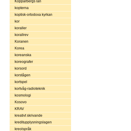
Kopparbergs län
kopterna
koptisk-ortodoxa kyrkan
kor
koraller
korallrev
Koranen
Korea
koreanska
koreografer
korsord
korstågen
kortspel
kortvåg-radioteknik
kosmologi
Kosovo
KRAV
kreativt skrivande
kreditupplysningslagen
kreolspråk