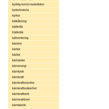
kyrklig konst-medeltiden
kyrkohistoria
kyrkor
kälkåkning
källkritik
Källkritik
källsortering
känslor
kärlek
kärlek
kärlväxter
kärnenergi
kärnfysik
kärnkraft
kärnkraftsolyckor
kärnkraftssäkerhet
kärnkraftverk
kärnreaktorer
kärnteknik