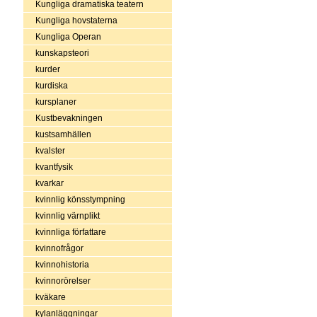
Kungliga dramatiska teatern
Kungliga hovstaterna
Kungliga Operan
kunskapsteori
kurder
kurdiska
kursplaner
Kustbevakningen
kustsamhällen
kvalster
kvantfysik
kvarkar
kvinnlig könsstympning
kvinnlig värnplikt
kvinnliga författare
kvinnofrågor
kvinnohistoria
kvinnorörelser
kväkare
kylanläggningar