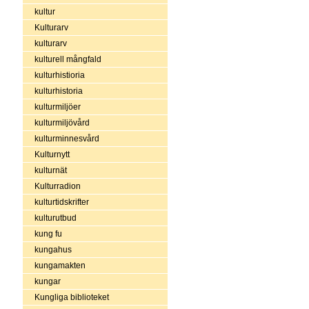
kultur
Kulturarv
kulturarv
kulturell mångfald
kulturhistioria
kulturhistoria
kulturmiljöer
kulturmiljövård
kulturminnesvård
Kulturnytt
kulturnät
Kulturradion
kulturtidskrifter
kulturutbud
kung fu
kungahus
kungamakten
kungar
Kungliga biblioteket