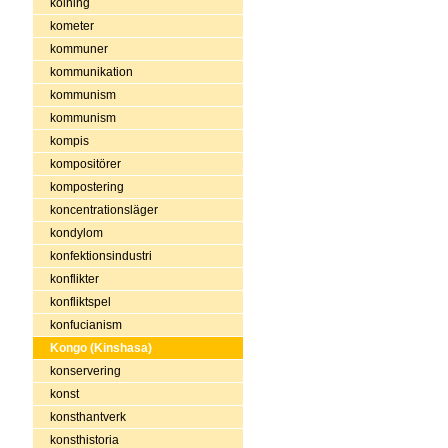
kolning
kometer
kommuner
kommunikation
kommunism
kommunism
kompis
kompositörer
kompostering
koncentrationsläger
kondylom
konfektionsindustri
konflikter
konfliktspel
konfucianism
Kongo (Kinshasa)
konservering
konst
konsthantverk
konsthistoria