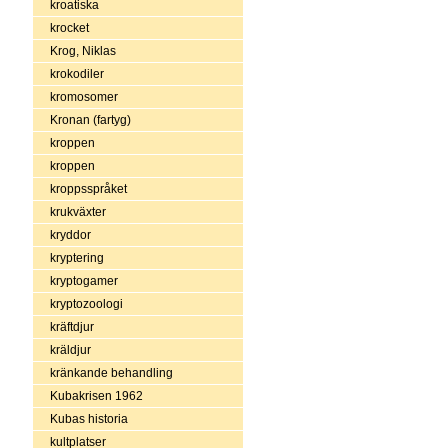
kroatiska
krocket
Krog, Niklas
krokodiler
kromosomer
Kronan (fartyg)
kroppen
kroppen
kroppsspråket
krukväxter
kryddor
kryptering
kryptogamer
kryptozoologi
kräftdjur
kräldjur
kränkande behandling
Kubakrisen 1962
Kubas historia
kultplatser