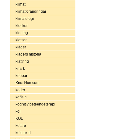
klimat
klimatförändringar
klimatologi
klockor
kloning
kloster
kläder
kläders historia
klättring
knark
knopar
Knut Hamsun
koder
koffein
kognitiv beteendeterapi
kol
KOL
kolare
koldioxid