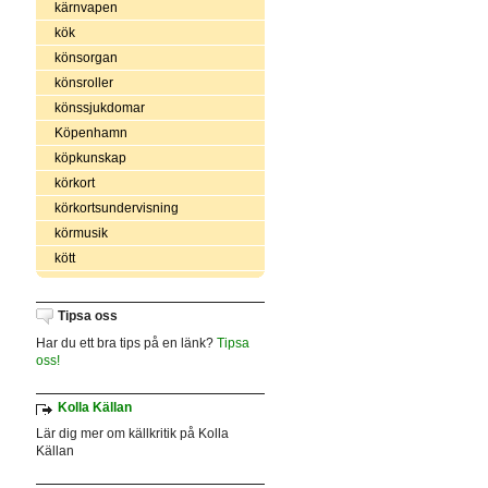
kärnvapen
kök
könsorgan
könsroller
könssjukdomar
Köpenhamn
köpkunskap
körkort
körkortsundervisning
körmusik
kött
Tipsa oss
Har du ett bra tips på en länk?
Tipsa
oss!
Kolla Källan
Lär dig mer om källkritik på Kolla
Källan