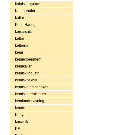
katolska kyrkan
Katrineholm
katter
Keith Haring
kejsarsnitt
kelter
kelterna
kemi
kemiexperiment
kemikalier
kemisk industri
kemisk teknik
kemiska hälsorisker
kemiska reaktioner
kemiundervisning
kendo
Kenya
keramik
KF