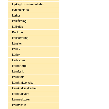
kyrklig konst-medeltiden
kyrkohistoria
kyrkor
kälkåkning
källkritik
Källkritik
källsortering
känslor
kärlek
kärlek
kärlväxter
kärnenergi
kärnfysik
kärnkraft
kärnkraftsolyckor
kärnkraftssäkerhet
kärnkraftverk
kärnreaktorer
kärnteknik