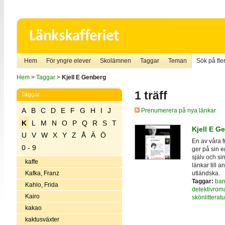
Hem
För yngre elever
Skolämnen
Taggar
Teman
Sök på fler
Hem
>
Taggar
>
Kjell E Genberg
1 träff
Taggar
A
B
C
D
E
F
G
H
I
J
Prenumerera på nya länkar
K
L
M
N
O
P
Q
R
S
T
Kjell E G
U
V
W
X
Y
Z
Å
Ä
Ö
En av våra f
0 - 9
ger på sin 
själv och si
kaffe
länkar till 
utländska.
Kafka, Franz
Taggar:
bar
Kahlo, Frida
detektivrom
Kairo
skönlitteratu
kakao
kaktusväxter