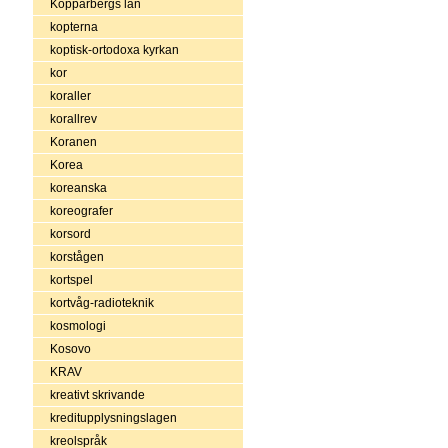
Kopparbergs län
kopterna
koptisk-ortodoxa kyrkan
kor
koraller
korallrev
Koranen
Korea
koreanska
koreografer
korsord
korstågen
kortspel
kortvåg-radioteknik
kosmologi
Kosovo
KRAV
kreativt skrivande
kreditupplysningslagen
kreolspråk