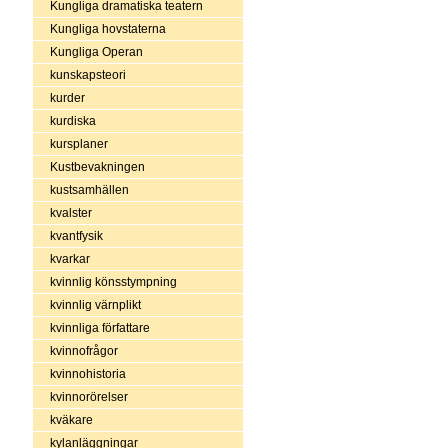
Kungliga dramatiska teatern
Kungliga hovstaterna
Kungliga Operan
kunskapsteori
kurder
kurdiska
kursplaner
Kustbevakningen
kustsamhällen
kvalster
kvantfysik
kvarkar
kvinnlig könsstympning
kvinnlig värnplikt
kvinnliga författare
kvinnofrågor
kvinnohistoria
kvinnorörelser
kväkare
kylanläggningar