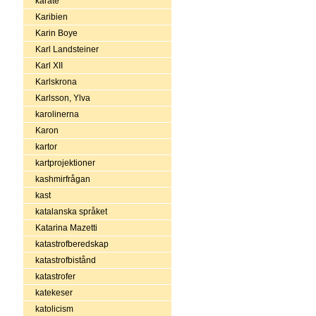
karate
Karibien
Karin Boye
Karl Landsteiner
Karl XII
Karlskrona
Karlsson, Ylva
karolinerna
Karon
kartor
kartprojektioner
kashmirfrågan
kast
katalanska språket
Katarina Mazetti
katastrofberedskap
katastrofbistånd
katastrofer
katekeser
katolicism