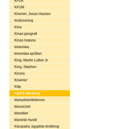
KFUK
KFUM
Khemiri, Jonas Hassen
kickboxning
Kina
Kinas geografi
Kinas historia
kinesiska
kinesiska språket
King, Martin Luther Jr.
King, Stephen
Kiruna
Kisamor
Kitty
Kjell E Genberg
klamydiainfektioner
klassicism
klassiker
klassisk musik
Kleopatra, egyptisk drottning