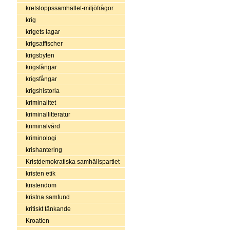
kretsloppssamhället-miljöfrågor
krig
krigets lagar
krigsaffischer
krigsbyten
krigsfångar
krigsfångar
krigshistoria
kriminalitet
kriminallitteratur
kriminalvård
kriminologi
krishantering
Kristdemokratiska samhällspartiet
kristen etik
kristendom
kristna samfund
kritiskt tänkande
Kroatien