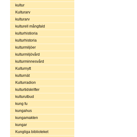
kultur
Kulturarv
kulturarv
kulturell mångfald
kulturhistioria
kulturhistoria
kulturmiljöer
kulturmiljövård
kulturminnesvård
Kulturnytt
kulturnät
Kulturradion
kulturtidskrifter
kulturutbud
kung fu
kungahus
kungamakten
kungar
Kungliga biblioteket