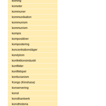
kolning
kometer
kommuner
kommunikation
kommunism
kommunism
kompis
kompositörer
kompostering
koncentrationsläger
kondylom
konfektionsindustri
konflikter
konfliktspel
konfucianism
Kongo (Kinshasa)
konservering
konst
konsthantverk
konsthistoria