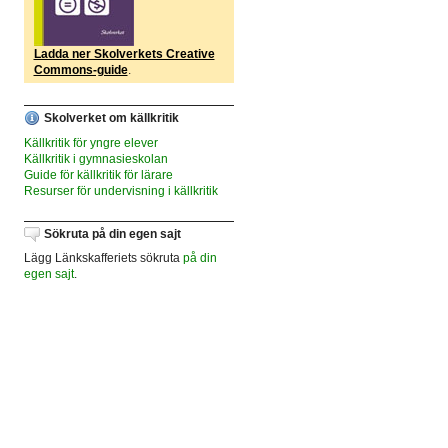
Ladda ner Skolverkets Creative
Commons-guide
.
Skolverket om källkritik
Källkritik för yngre elever
Källkritik i gymnasieskolan
Guide för källkritik för lärare
Resurser för undervisning i källkritik
Sökruta på din egen sajt
Lägg Länkskafferiets sökruta
på din
egen sajt
.