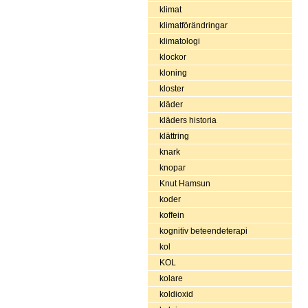
klimat
klimatförändringar
klimatologi
klockor
kloning
kloster
kläder
kläders historia
klättring
knark
knopar
Knut Hamsun
koder
koffein
kognitiv beteendeterapi
kol
KOL
kolare
koldioxid