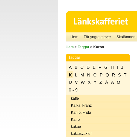
Hem
För yngre elever
Skolämnen
Hem
>
Taggar
>
Karon
Taggar
A
B
C
D
E
F
G
H
I
J
K
L
M
N
O
P
Q
R
S
T
U
V
W
X
Y
Z
Å
Ä
Ö
0 - 9
kaffe
Kafka, Franz
Kahlo, Frida
Kairo
kakao
kaktusväxter