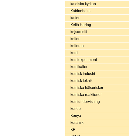
katolska kyrkan
Katrineholm
katter
Keith Haring
kejsarsnitt
kelter
kelterna
kemi
kemiexperiment
kemikalier
kemisk industri
kemisk teknik
kemiska hälsorisker
kemiska reaktioner
kemiundervisning
kendo
Kenya
keramik
KF