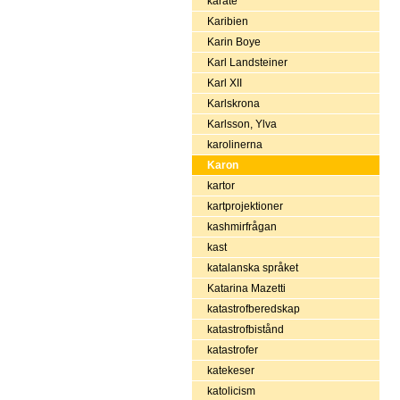
karate
Karibien
Karin Boye
Karl Landsteiner
Karl XII
Karlskrona
Karlsson, Ylva
karolinerna
Karon
kartor
kartprojektioner
kashmirfrågan
kast
katalanska språket
Katarina Mazetti
katastrofberedskap
katastrofbistånd
katastrofer
katekeser
katolicism