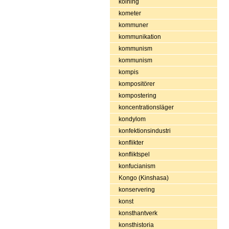
kolning
kometer
kommuner
kommunikation
kommunism
kommunism
kompis
kompositörer
kompostering
koncentrationsläger
kondylom
konfektionsindustri
konflikter
konfliktspel
konfucianism
Kongo (Kinshasa)
konservering
konst
konsthantverk
konsthistoria