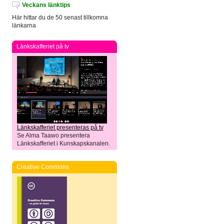
Veckans länktips
Här hittar du de 50 senast tillkomna
länkarna
Länkskafferiet på tv
Länkskafferiet presenteras på tv
Se Alma Taawo presentera
Länkskafferiet i Kunskapskanalen.
Creative Commons