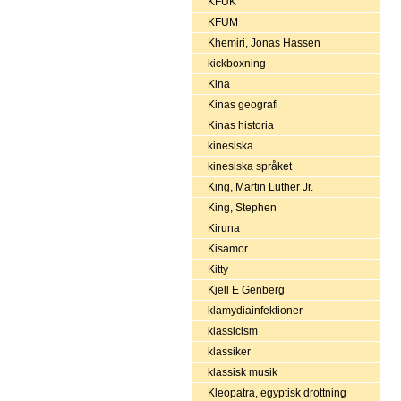
KFUK
KFUM
Khemiri, Jonas Hassen
kickboxning
Kina
Kinas geografi
Kinas historia
kinesiska
kinesiska språket
King, Martin Luther Jr.
King, Stephen
Kiruna
Kisamor
Kitty
Kjell E Genberg
klamydiainfektioner
klassicism
klassiker
klassisk musik
Kleopatra, egyptisk drottning