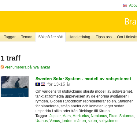
About
Taggar
Teman
Sök på fler sätt
Handledning
Tipsa oss
Om Länkskaf
1 träff
Prenumerera på nya länkar
Sweden Solar System - modell av solsystemet
för 13-15 år
Om världens till utsträckning största modell av solsystemet,
tänkt att förmedla upplevelsen av de enorma avstånden i
rymden. Globen i Stockholm representerar solen. Stationer
för planeterna, småplaneter och kometer ligger sedan
utspridda i olika orter från Blekinge till Kiruna.
Taggar:
Jupiter
,
Mars
,
Merkurius
,
Neptunus
,
Pluto
,
Saturnus
,
Uranus
,
Venus
,
jorden
,
månen
,
solen
,
solsystemet