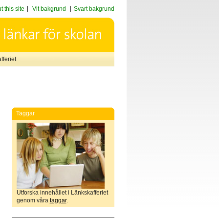
 this site
Vit bakgrund
Svart bakgrund
feriet
Taggar
Utforska innehållet i Länkskafferiet
genom våra
taggar
.