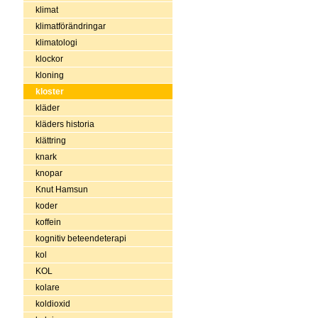
klimat
klimatförändringar
klimatologi
klockor
kloning
kloster
kläder
kläders historia
klättring
knark
knopar
Knut Hamsun
koder
koffein
kognitiv beteendeterapi
kol
KOL
kolare
koldioxid