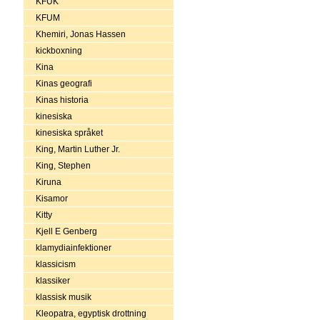
KFUK
KFUM
Khemiri, Jonas Hassen
kickboxning
Kina
Kinas geografi
Kinas historia
kinesiska
kinesiska språket
King, Martin Luther Jr.
King, Stephen
Kiruna
Kisamor
Kitty
Kjell E Genberg
klamydiainfektioner
klassicism
klassiker
klassisk musik
Kleopatra, egyptisk drottning