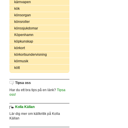
kärnvapen
kök
könsorgan
könsroller
könssjukdomar
Köpenhamn
köpkunskap
körkort
körkortsundervisning
körmusik
kött
Tipsa oss
Har du ett bra tips på en länk?
Tipsa
oss!
Kolla Källan
Lär dig mer om källkritik på Kolla
Källan