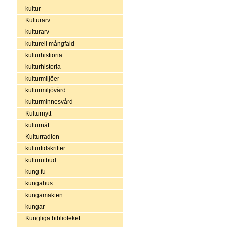
kultur
Kulturarv
kulturarv
kulturell mångfald
kulturhistioria
kulturhistoria
kulturmiljöer
kulturmiljövård
kulturminnesvård
Kulturnytt
kulturnät
Kulturradion
kulturtidskrifter
kulturutbud
kung fu
kungahus
kungamakten
kungar
Kungliga biblioteket