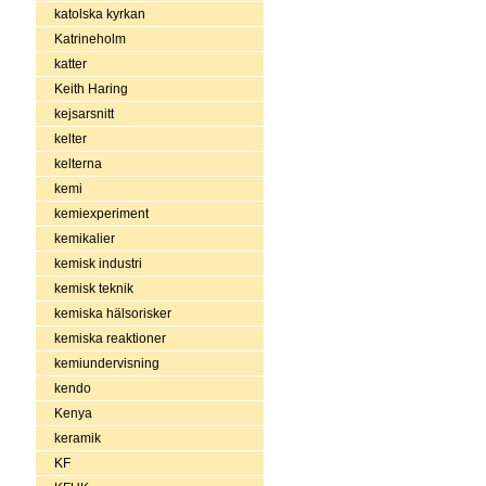
katolska kyrkan
Katrineholm
katter
Keith Haring
kejsarsnitt
kelter
kelterna
kemi
kemiexperiment
kemikalier
kemisk industri
kemisk teknik
kemiska hälsorisker
kemiska reaktioner
kemiundervisning
kendo
Kenya
keramik
KF