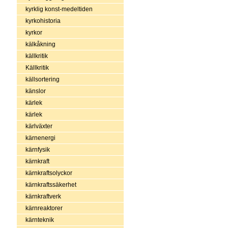
kyrklig konst-medeltiden
kyrkohistoria
kyrkor
kälkåkning
källkritik
Källkritik
källsortering
känslor
kärlek
kärlek
kärlväxter
kärnenergi
kärnfysik
kärnkraft
kärnkraftsolyckor
kärnkraftssäkerhet
kärnkraftverk
kärnreaktorer
kärnteknik