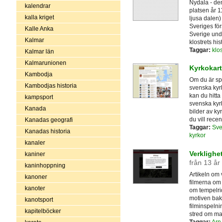
Nydala - de
kalendrar
platsen år 
kalla kriget
ljusa dalen) 
Sveriges för
Kalle Anka
Sverige und
Kalmar
klostrets hi
Taggar:
klos
Kalmar län
Kalmarunionen
Kyrkokar
Kambodja
Om du är spe
Kambodjas historia
svenska kyrk
kan du hitta
kampsport
svenska kyr
Kanada
bilder av ky
du vill rece
Kanadas geografi
Taggar:
Sve
Kanadas historia
kyrkor
kanaler
Verklighe
kaniner
från 13 år
kaninhoppning
Artikeln om
kanoner
filmerna om 
kanoter
om tempelri
motiven bak
kanotsport
filminspeln
kapitelböcker
stred om mak
Taggar:
Arn