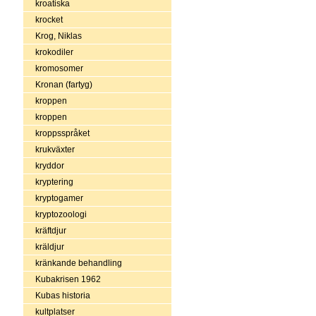
kroatiska
krocket
Krog, Niklas
krokodiler
kromosomer
Kronan (fartyg)
kroppen
kroppen
kroppsspråket
krukväxter
kryddor
kryptering
kryptogamer
kryptozoologi
kräftdjur
kräldjur
kränkande behandling
Kubakrisen 1962
Kubas historia
kultplatser