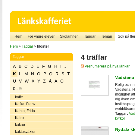
Hem
För yngre elever
Skolämnen
Taggar
Teman
Sök på fler
Hem
>
Taggar
>
kloster
4 träffar
Taggar
A
B
C
D
E
F
G
H
I
J
Prenumerera på nya länkar
K
L
M
N
O
P
Q
R
S
T
Vadstena 
U
V
W
X
Y
Z
Å
Ä
Ö
Rolig och in
0 - 9
Vadstena. Hä
möjlighet a
kaffe
dig även om 
Instickspro
Kafka, Franz
webbläsare
Kahlo, Frida
Taggar:
Vad
Kairo
kyrkor
kakao
Nydala kl
kaktusväxter