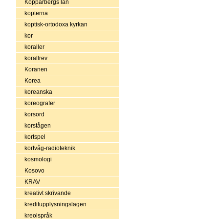
Kopparbergs län
kopterna
koptisk-ortodoxa kyrkan
kor
koraller
korallrev
Koranen
Korea
koreanska
koreografer
korsord
korstågen
kortspel
kortvåg-radioteknik
kosmologi
Kosovo
KRAV
kreativt skrivande
kreditupplysningslagen
kreolspråk