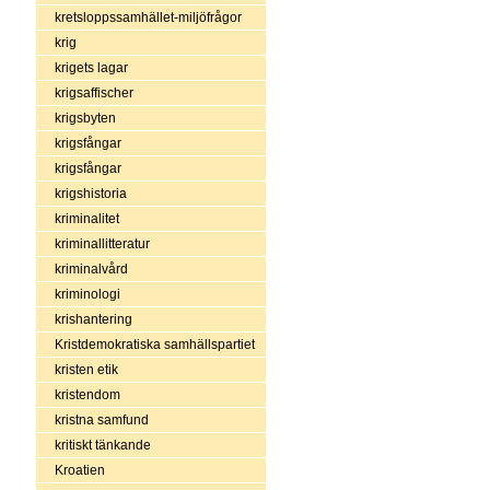
kretsloppssamhället-miljöfrågor
krig
krigets lagar
krigsaffischer
krigsbyten
krigsfångar
krigsfångar
krigshistoria
kriminalitet
kriminallitteratur
kriminalvård
kriminologi
krishantering
Kristdemokratiska samhällspartiet
kristen etik
kristendom
kristna samfund
kritiskt tänkande
Kroatien