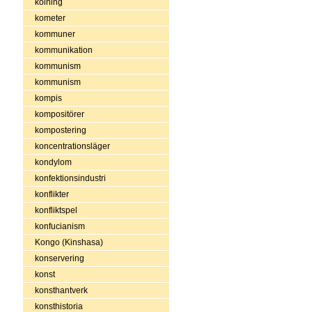
kolning
kometer
kommuner
kommunikation
kommunism
kommunism
kompis
kompositörer
kompostering
koncentrationsläger
kondylom
konfektionsindustri
konflikter
konfliktspel
konfucianism
Kongo (Kinshasa)
konservering
konst
konsthantverk
konsthistoria