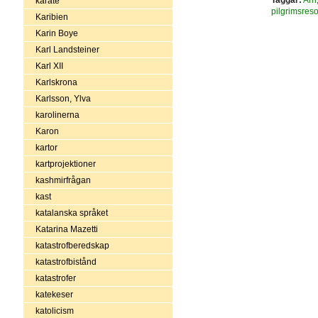
karate
pilgrimsreso
Karibien
Karin Boye
Karl Landsteiner
Karl XII
Karlskrona
Karlsson, Ylva
karolinerna
Karon
kartor
kartprojektioner
kashmirfrågan
kast
katalanska språket
Katarina Mazetti
katastrofberedskap
katastrofbistånd
katastrofer
katekeser
katolicism