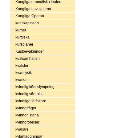
Kungliga dramatiska teatern
Kungliga hovstaterna
Kungliga Operan
kunskapsteori
kurder
kurdiska
kursplaner
Kustbevakningen
kustsamhällen
kvalster
kvantfysik
kvarkar
kvinnlig könsstympning
kvinnlig värnplikt
kvinnliga författare
kvinnofrågor
kvinnohistoria
kvinnorörelser
kväkare
kylanläggningar