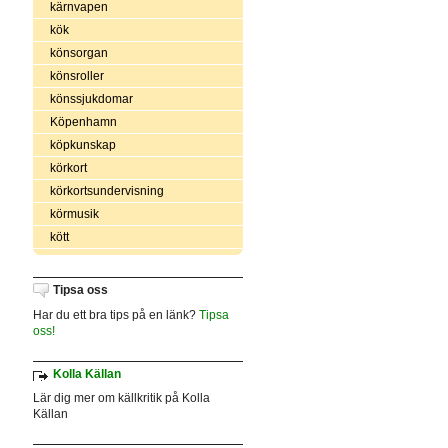
kärnvapen
kök
könsorgan
könsroller
könssjukdomar
Köpenhamn
köpkunskap
körkort
körkortsundervisning
körmusik
kött
Tipsa oss
Har du ett bra tips på en länk?
Tipsa
oss!
Kolla Källan
Lär dig mer om källkritik på Kolla
Källan