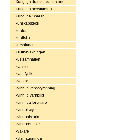
Kungliga dramatiska teatern
Kungliga hovstaterna
Kungliga Operan
kunskapsteori
kurder
kurdiska
kursplaner
Kustbevakningen
kustsamhällen
kvalster
kvantfysik
kvarkar
kvinnlig könsstympning
kvinnlig värnplikt
kvinnliga författare
kvinnofrågor
kvinnohistoria
kvinnorörelser
kväkare
kylanläggningar