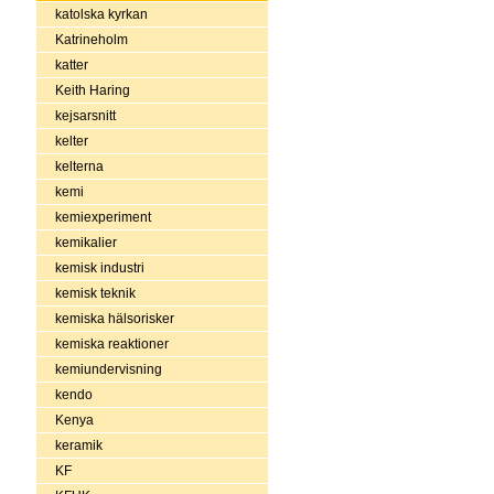
katolska kyrkan
Katrineholm
katter
Keith Haring
kejsarsnitt
kelter
kelterna
kemi
kemiexperiment
kemikalier
kemisk industri
kemisk teknik
kemiska hälsorisker
kemiska reaktioner
kemiundervisning
kendo
Kenya
keramik
KF