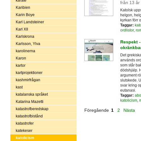
karate
från 13 år
Karibien
Katolsk upps
Karin Boye
helgon, helg
kyrkan förr 
Karl Landsteiner
Taggar:
kat
Karl XII
ordlistor
,
rom
Karlskrona
Respekt - 
Karlsson, Ylva
okränkba
karolinerna
Det grekiska
Karon
används orde
som står ba
kartor
dödshjälp. H
kartprojektioner
argument rör
kashmirfrågan
slutskede. 
svar kring o
kast
eutanasi.
katalanska språket
Taggar:
abo
katolicism
,
m
Katarina Mazetti
katastrofberedskap
Föregående
1
2
Nästa
katastrofbistånd
katastrofer
katekeser
katolicism