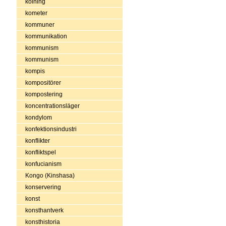
kolning
kometer
kommuner
kommunikation
kommunism
kommunism
kompis
kompositörer
kompostering
koncentrationsläger
kondylom
konfektionsindustri
konflikter
konfliktspel
konfucianism
Kongo (Kinshasa)
konservering
konst
konsthantverk
konsthistoria