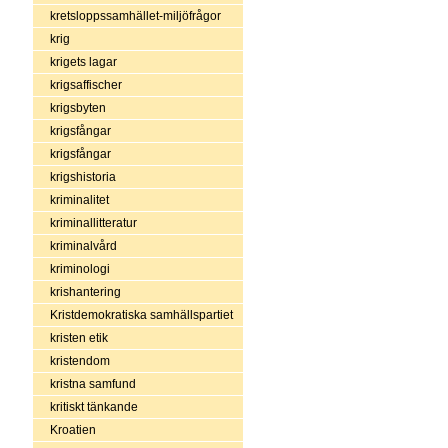
kretsloppssamhället-miljöfrågor
krig
krigets lagar
krigsaffischer
krigsbyten
krigsfångar
krigsfångar
krigshistoria
kriminalitet
kriminallitteratur
kriminalvård
kriminologi
krishantering
Kristdemokratiska samhällspartiet
kristen etik
kristendom
kristna samfund
kritiskt tänkande
Kroatien