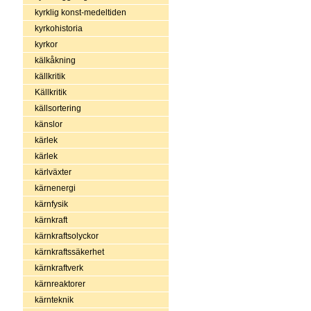
kyrklig konst-medeltiden
kyrkohistoria
kyrkor
kälkåkning
källkritik
Källkritik
källsortering
känslor
kärlek
kärlek
kärlväxter
kärnenergi
kärnfysik
kärnkraft
kärnkraftsolyckor
kärnkraftssäkerhet
kärnkraftverk
kärnreaktorer
kärnteknik