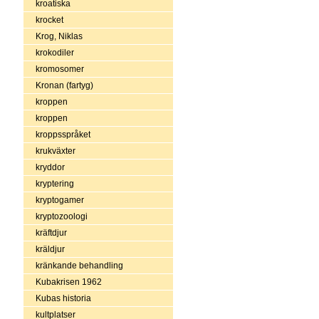
kroatiska
krocket
Krog, Niklas
krokodiler
kromosomer
Kronan (fartyg)
kroppen
kroppen
kroppsspråket
krukväxter
kryddor
kryptering
kryptogamer
kryptozoologi
kräftdjur
kräldjur
kränkande behandling
Kubakrisen 1962
Kubas historia
kultplatser