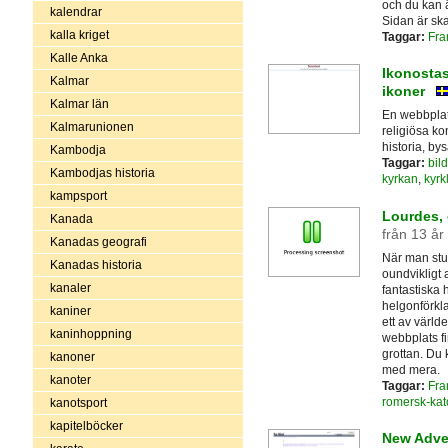
och du kan 
kalendrar
Sidan är ska
kalla kriget
Taggar:
Fra
Kalle Anka
Ikonostas
Kalmar
ikoner
Kalmar län
En webbplat
Kalmarunionen
religiösa k
historia, by
Kambodja
Taggar:
bild
Kambodjas historia
kyrkan
,
kyrk
kampsport
Lourdes, 
Kanada
från 13 år
Kanadas geografi
När man stu
Kanadas historia
oundvikligt
kanaler
fantastiska 
helgonförkl
kaniner
ett av värl
kaninhoppning
webbplats f
grottan. Du
kanoner
med mera.
kanoter
Taggar:
Fra
romersk-kat
kanotsport
kapitelböcker
New Adven