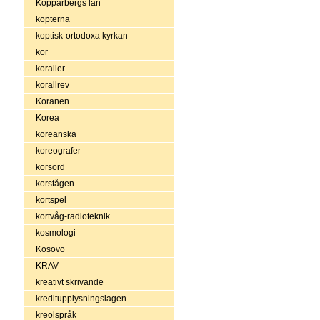
Kopparbergs län
kopterna
koptisk-ortodoxa kyrkan
kor
koraller
korallrev
Koranen
Korea
koreanska
koreografer
korsord
korstågen
kortspel
kortvåg-radioteknik
kosmologi
Kosovo
KRAV
kreativt skrivande
kreditupplysningslagen
kreolspråk