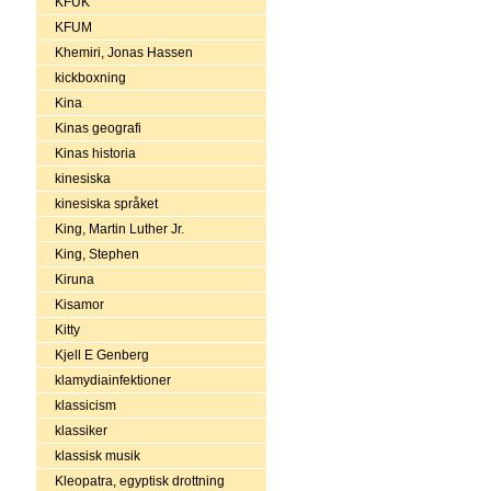
KFUK
KFUM
Khemiri, Jonas Hassen
kickboxning
Kina
Kinas geografi
Kinas historia
kinesiska
kinesiska språket
King, Martin Luther Jr.
King, Stephen
Kiruna
Kisamor
Kitty
Kjell E Genberg
klamydiainfektioner
klassicism
klassiker
klassisk musik
Kleopatra, egyptisk drottning