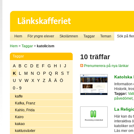
Hem
För yngre elever
Skolämnen
Taggar
Teman
Sök på fler
Hem
>
Taggar
>
katolicism
10 träffar
Taggar
A
B
C
D
E
F
G
H
I
J
Prenumerera på nya länkar
K
L
M
N
O
P
Q
R
S
T
Katolska 
U
V
W
X
Y
Z
Å
Ä
Ö
Information 
0 - 9
Historik, tr
Taggar:
Vat
kaffe
påvedömet
Kafka, Franz
La Religi
Kahlo, Frida
Här kan du t
Kairo
interaktiva 
kakao
katoliker oc
kaktusväxter
Läs mer om de