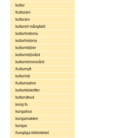
kultur
Kulturarv
kulturarv
kulturell mångfald
kulturhistioria
kulturhistoria
kulturmiljöer
kulturmiljövård
kulturminnesvård
Kulturnytt
kulturnät
Kulturradion
kulturtidskrifter
kulturutbud
kung fu
kungahus
kungamakten
kungar
Kungliga biblioteket