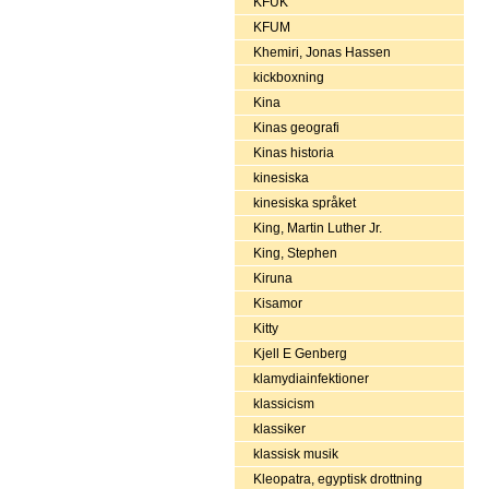
KFUK
KFUM
Khemiri, Jonas Hassen
kickboxning
Kina
Kinas geografi
Kinas historia
kinesiska
kinesiska språket
King, Martin Luther Jr.
King, Stephen
Kiruna
Kisamor
Kitty
Kjell E Genberg
klamydiainfektioner
klassicism
klassiker
klassisk musik
Kleopatra, egyptisk drottning