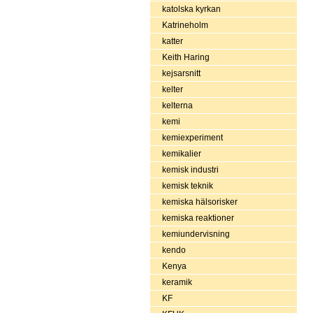
katolska kyrkan
Katrineholm
katter
Keith Haring
kejsarsnitt
kelter
kelterna
kemi
kemiexperiment
kemikalier
kemisk industri
kemisk teknik
kemiska hälsorisker
kemiska reaktioner
kemiundervisning
kendo
Kenya
keramik
KF