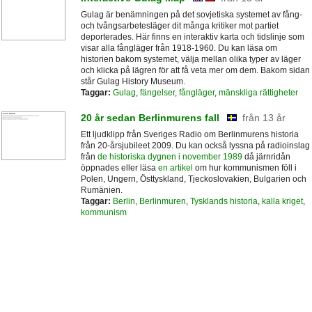
Gulag är benämningen på det sovjetiska systemet av fång-
och tvångsarbetesläger dit många kritiker mot partiet
deporterades. Här finns en interaktiv karta och tidslinje som
visar alla fångläger från 1918-1960. Du kan läsa om
historien bakom systemet, välja mellan olika typer av läger
och klicka på lägren för att få veta mer om dem. Bakom sidan
står Gulag History Museum.
Taggar:
Gulag
,
fängelser
,
fångläger
,
mänskliga rättigheter
20 år sedan Berlinmurens fall
från 13 år
Ett ljudklipp från Sveriges Radio om Berlinmurens historia
från 20-årsjubileet 2009. Du kan också lyssna på radioinslag
från
de historiska dygnen i november 1989
då järnridån
öppnades eller läsa
en artikel
om hur kommunismen föll i
Polen, Ungern, Östtyskland, Tjeckoslovakien, Bulgarien och
Rumänien.
Taggar:
Berlin
,
Berlinmuren
,
Tysklands historia
,
kalla kriget
,
kommunism