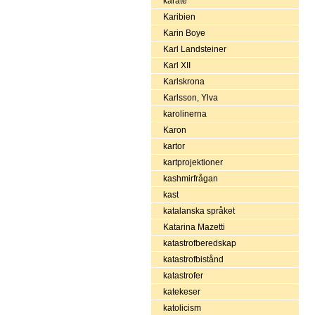
karate
Karibien
Karin Boye
Karl Landsteiner
Karl XII
Karlskrona
Karlsson, Ylva
karolinerna
Karon
kartor
kartprojektioner
kashmirfrågan
kast
katalanska språket
Katarina Mazetti
katastrofberedskap
katastrofbistånd
katastrofer
katekeser
katolicism