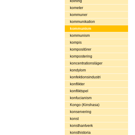
kolning
kometer
kommuner
kommunikation
kommunism
kommunism
kompis
kompositörer
kompostering
koncentrationsläger
kondylom
konfektionsindustri
konflikter
konfliktspel
konfucianism
Kongo (Kinshasa)
konservering
konst
konsthantverk
konsthistoria