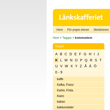
Hem
För yngre elever
Skolämnen
Hem
>
Taggar
>
kommunism
Taggar
A
B
C
D
E
F
G
H
I
J
K
L
M
N
O
P
Q
R
S
T
U
V
W
X
Y
Z
Å
Ä
Ö
0 - 9
kaffe
Kafka, Franz
Kahlo, Frida
Kairo
kakao
kaktusväxter