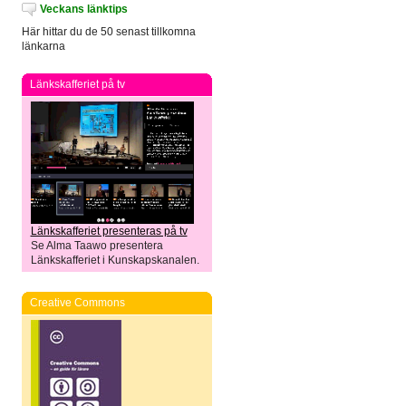
Veckans länktips
Här hittar du de 50 senast tillkomna
länkarna
Länkskafferiet på tv
Länkskafferiet presenteras på tv
Se Alma Taawo presentera
Länkskafferiet i Kunskapskanalen.
Creative Commons