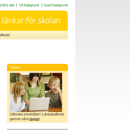
 this site
Vit bakgrund
Svart bakgrund
feriet
Taggar
Utforska innehållet i Länkskafferiet
genom våra
taggar
.