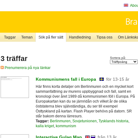
About
Taggar
Teman
Sök på fler sätt
Handledning
Tipsa oss
Om Länkskaf
3 träffar
Sortera på:
Prenumerera på nya länkar
Kommunismens fall i Europa
för 13-15 år
Här finns korta detaljer om Berlinmuren och en mycket kort
sammanfattning av murens uppbyggnad och fall, samt en
kronologi över året 1989 då kommunismen föll i Europa. På
Europakartan kan du se järnridån och vilket år de olika
öststaterna blev självständiga, du ser till exempel
Östtyskland på kartan. Flash Player behövs på datorn. SR
står bakom denna lärresurs.
Taggar:
Berlinmuren
,
Sovjetunionen
,
Tysklands historia
,
kalla kriget
,
kommunism
Interactive Gulag Map
från 13 år