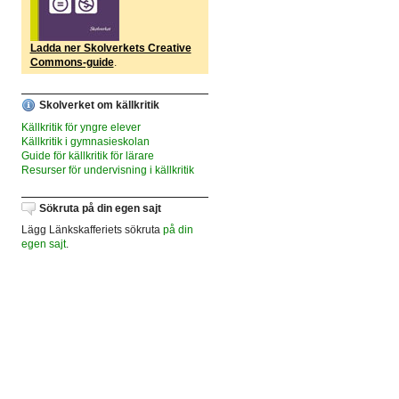
Ladda ner Skolverkets Creative
Commons-guide
.
Skolverket om källkritik
Källkritik för yngre elever
Källkritik i gymnasieskolan
Guide för källkritik för lärare
Resurser för undervisning i källkritik
Sökruta på din egen sajt
Lägg Länkskafferiets sökruta
på din
egen sajt
.