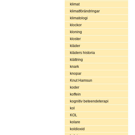
klimat
klimatförändringar
klimatologi
klockor
kloning
kloster
kläder
kläders historia
klättring
knark
knopar
Knut Hamsun
koder
koffein
kognitiv beteendeterapi
kol
KOL
kolare
koldioxid