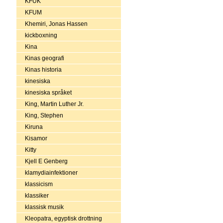
KFUK
KFUM
Khemiri, Jonas Hassen
kickboxning
Kina
Kinas geografi
Kinas historia
kinesiska
kinesiska språket
King, Martin Luther Jr.
King, Stephen
Kiruna
Kisamor
Kitty
Kjell E Genberg
klamydiainfektioner
klassicism
klassiker
klassisk musik
Kleopatra, egyptisk drottning