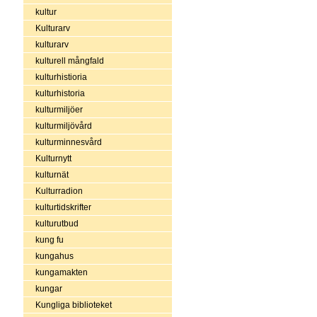
kultur
Kulturarv
kulturarv
kulturell mångfald
kulturhistioria
kulturhistoria
kulturmiljöer
kulturmiljövård
kulturminnesvård
Kulturnytt
kulturnät
Kulturradion
kulturtidskrifter
kulturutbud
kung fu
kungahus
kungamakten
kungar
Kungliga biblioteket