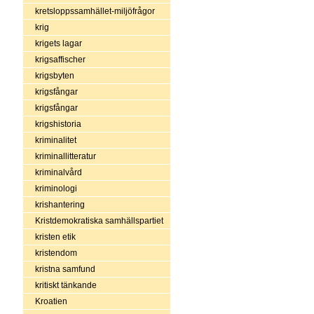
kretsloppssamhället-miljöfrågor
krig
krigets lagar
krigsaffischer
krigsbyten
krigsfångar
krigsfångar
krigshistoria
kriminalitet
kriminallitteratur
kriminalvård
kriminologi
krishantering
Kristdemokratiska samhällspartiet
kristen etik
kristendom
kristna samfund
kritiskt tänkande
Kroatien