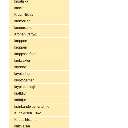
kroatiska
krocket
Krog, Niklas
krokodiler
kromosomer
Kronan (fartyg)
kroppen
kroppen
kroppsspråket
krukväxter
kryddor
kryptering
kryptogamer
kryptozoologi
kräftdjur
kräldjur
kränkande behandling
Kubakrisen 1962
Kubas historia
kultplatser