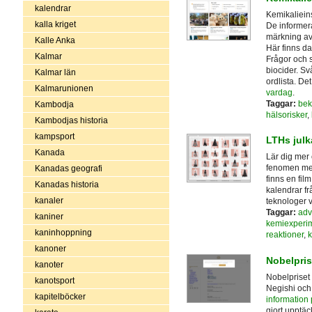
kalendrar
Kemikalieinsp
kalla kriget
De informera
märkning av 
Kalle Anka
Här finns d
Kalmar
Frågor och 
biocider. Sv
Kalmar län
ordlista. De
Kalmarunionen
vardag
.
Taggar:
bek
Kambodja
hälsorisker
,
Kambodjas historia
kampsport
LTHs julk
Kanada
Lär dig mer
fenomen med
Kanadas geografi
finns en fil
Kanadas historia
kalendrar fr
kanaler
teknologer 
Taggar:
adv
kaniner
kemiexperi
kaninhoppning
reaktioner
,
k
kanoner
Nobelpris
kanoter
Nobelpriset 
kanotsport
Negishi och
kapitelböcker
information 
gjort upptäc