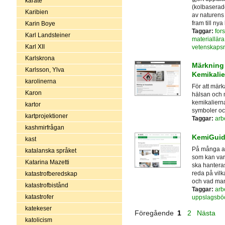
karate
(kolbaserade
Karibien
av naturens 
fram till ny
Karin Boye
Taggar:
for
Karl Landsteiner
materiallära
Karl XII
vetenskaps
Karlskrona
Märkning 
Karlsson, Ylva
Kemikali
karolinerna
För att mär
Karon
hälsan och m
kemikalierna
kartor
symboler oc
kartprojektioner
Taggar:
arb
kashmirfrågan
KemiGuid
kast
På många ar
katalanska språket
som kan vara
Katarina Mazetti
ska hantera
reda på vilk
katastrofberedskap
och vad man
katastrofbistånd
Taggar:
arb
katastrofer
uppslagsbö
katekeser
Föregående
1
2
Nästa
katolicism