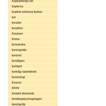
Kopparbergs län
kopterna
koptisk-ortodoxa kyrkan
kor
koraller
korallrev
Koranen
Korea
koreanska
koreografer
korsord
korstågen
kortspel
kortvåg-radioteknik
kosmologi
Kosovo
KRAV
kreativt skrivande
kreditupplysningslagen
kreolspråk