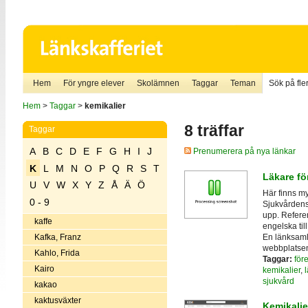
Hem
För yngre elever
Skolämnen
Taggar
Teman
Sök på fler
Hem
>
Taggar
>
kemikalier
8 träffar
Taggar
A
B
C
D
E
F
G
H
I
J
Prenumerera på nya länkar
K
L
M
N
O
P
Q
R
S
T
Läkare fö
U
V
W
X
Y
Z
Å
Ä
Ö
Här finns my
0 - 9
Sjukvårdens
upp. Referen
kaffe
engelska til
En länksamli
Kafka, Franz
webbplatsen 
Kahlo, Frida
Taggar:
för
Kairo
kemikalier
,
sjukvård
kakao
kaktusväxter
Kemikali