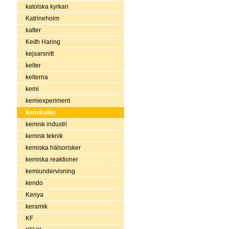
katolska kyrkan
Katrineholm
katter
Keith Haring
kejsarsnitt
kelter
kelterna
kemi
kemiexperiment
kemikalier
kemisk industri
kemisk teknik
kemiska hälsorisker
kemiska reaktioner
kemiundervisning
kendo
Kenya
keramik
KF