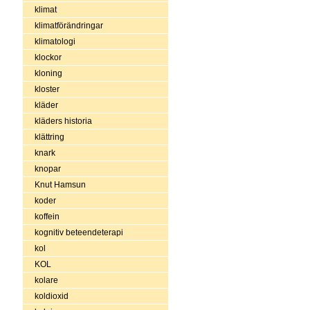
klimat
klimatförändringar
klimatologi
klockor
kloning
kloster
kläder
kläders historia
klättring
knark
knopar
Knut Hamsun
koder
koffein
kognitiv beteendeterapi
kol
KOL
kolare
koldioxid