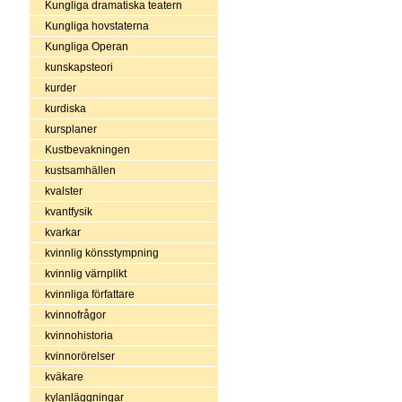
Kungliga dramatiska teatern
Kungliga hovstaterna
Kungliga Operan
kunskapsteori
kurder
kurdiska
kursplaner
Kustbevakningen
kustsamhällen
kvalster
kvantfysik
kvarkar
kvinnlig könsstympning
kvinnlig värnplikt
kvinnliga författare
kvinnofrågor
kvinnohistoria
kvinnorörelser
kväkare
kylanläggningar