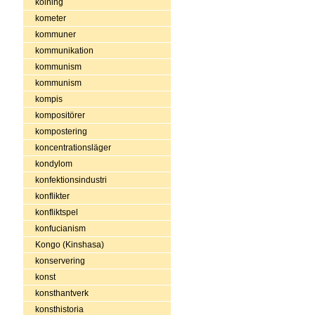
kolning
kometer
kommuner
kommunikation
kommunism
kommunism
kompis
kompositörer
kompostering
koncentrationsläger
kondylom
konfektionsindustri
konflikter
konfliktspel
konfucianism
Kongo (Kinshasa)
konservering
konst
konsthantverk
konsthistoria