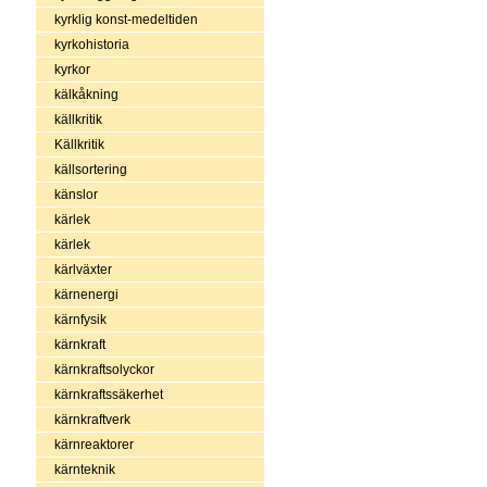
kyrklig konst-medeltiden
kyrkohistoria
kyrkor
kälkåkning
källkritik
Källkritik
källsortering
känslor
kärlek
kärlek
kärlväxter
kärnenergi
kärnfysik
kärnkraft
kärnkraftsolyckor
kärnkraftssäkerhet
kärnkraftverk
kärnreaktorer
kärnteknik