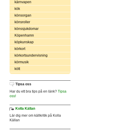
kärnvapen
kök
könsorgan
könsroller
könssjukdomar
Köpenhamn
köpkunskap
körkort
körkortsundervisning
körmusik
kött
Tipsa oss
Har du ett bra tips på en länk?
Tipsa
oss!
Kolla Källan
Lär dig mer om källkritik på Kolla
Källan