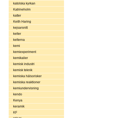
katolska kyrkan
Katrineholm
katter
Keith Haring
kejsarsnitt
kelter
kelterna
kemi
kemiexperiment
kemikalier
kemisk industri
kemisk teknik
kemiska hälsorisker
kemiska reaktioner
kemiundervisning
kendo
Kenya
keramik
KF