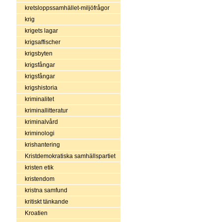
kretsloppssamhället-miljöfrågor
krig
krigets lagar
krigsaffischer
krigsbyten
krigsfångar
krigsfångar
krigshistoria
kriminalitet
kriminallitteratur
kriminalvård
kriminologi
krishantering
Kristdemokratiska samhällspartiet
kristen etik
kristendom
kristna samfund
kritiskt tänkande
Kroatien