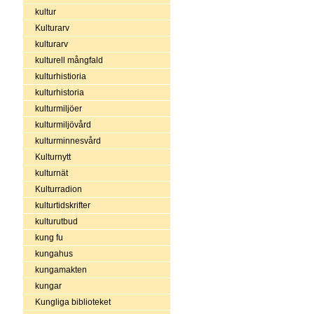
kultur
Kulturarv
kulturarv
kulturell mångfald
kulturhistioria
kulturhistoria
kulturmiljöer
kulturmiljövård
kulturminnesvård
Kulturnytt
kulturnät
Kulturradion
kulturtidskrifter
kulturutbud
kung fu
kungahus
kungamakten
kungar
Kungliga biblioteket