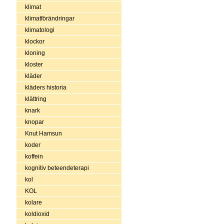
klimat
klimatförändringar
klimatologi
klockor
kloning
kloster
kläder
kläders historia
klättring
knark
knopar
Knut Hamsun
koder
koffein
kognitiv beteendeterapi
kol
KOL
kolare
koldioxid