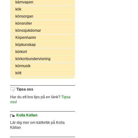
kärnvapen
kök
könsorgan
könsroller
könssjukdomar
Köpenhamn
köpkunskap
körkort
körkortsundervisning
körmusik
kött
Tipsa oss
Har du ett bra tips på en länk?
Tipsa
oss!
Kolla Källan
Lär dig mer om källkritik på Kolla
Källan