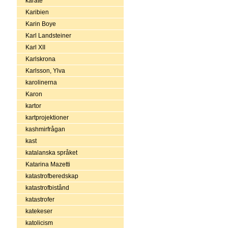
karate
Karibien
Karin Boye
Karl Landsteiner
Karl XII
Karlskrona
Karlsson, Ylva
karolinerna
Karon
kartor
kartprojektioner
kashmirfrågan
kast
katalanska språket
Katarina Mazetti
katastrofberedskap
katastrofbistånd
katastrofer
katekeser
katolicism