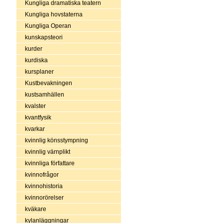
Kungliga dramatiska teatern
Kungliga hovstaterna
Kungliga Operan
kunskapsteori
kurder
kurdiska
kursplaner
Kustbevakningen
kustsamhällen
kvalster
kvantfysik
kvarkar
kvinnlig könsstympning
kvinnlig värnplikt
kvinnliga författare
kvinnofrågor
kvinnohistoria
kvinnorörelser
kväkare
kylanläggningar