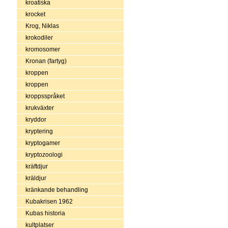
kroatiska
krocket
Krog, Niklas
krokodiler
kromosomer
Kronan (fartyg)
kroppen
kroppen
kroppsspråket
krukväxter
kryddor
kryptering
kryptogamer
kryptozoologi
kräftdjur
kräldjur
kränkande behandling
Kubakrisen 1962
Kubas historia
kultplatser