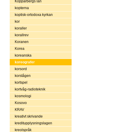
Kopparbergs län
kopterna
koptisk-ortodoxa kyrkan
kor
koraller
korallrev
Koranen
Korea
koreanska
koreografer
korsord
korstågen
kortspel
kortvåg-radioteknik
kosmologi
Kosovo
KRAV
kreativt skrivande
kreditupplysningslagen
kreolspråk