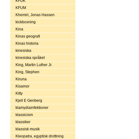
KFUK
KFUM
Khemiri, Jonas Hassen
kickboxning
Kina
Kinas geografi
Kinas historia
kinesiska
kinesiska språket
King, Martin Luther Jr.
King, Stephen
Kiruna
Kisamor
Kitty
Kjell E Genberg
klamydiainfektioner
klassicism
klassiker
klassisk musik
Kleopatra, egyptisk drottning