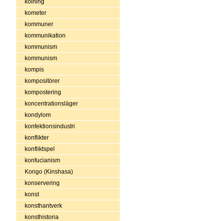
kolning
kometer
kommuner
kommunikation
kommunism
kommunism
kompis
kompositörer
kompostering
koncentrationsläger
kondylom
konfektionsindustri
konflikter
konfliktspel
konfucianism
Kongo (Kinshasa)
konservering
konst
konsthantverk
konsthistoria