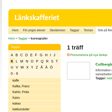
Hem
För yngre elever
Skolämnen
Taggar
Teman
Sök på fler
Hem
>
Taggar
>
koreografer
1 träff
Taggar
A
B
C
D
E
F
G
H
I
J
Prenumerera på nya länkar
K
L
M
N
O
P
Q
R
S
T
Cullbergb
U
V
W
X
Y
Z
Å
Ä
Ö
Information 
0 - 9
samarbeten. 
Taggar:
bale
kaffe
Kafka, Franz
Kahlo, Frida
Kairo
kakao
kaktusväxter