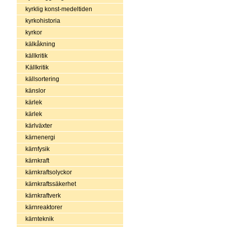
kyrklig konst-medeltiden
kyrkohistoria
kyrkor
kälkåkning
källkritik
Källkritik
källsortering
känslor
kärlek
kärlek
kärlväxter
kärnenergi
kärnfysik
kärnkraft
kärnkraftsolyckor
kärnkraftssäkerhet
kärnkraftverk
kärnreaktorer
kärnteknik