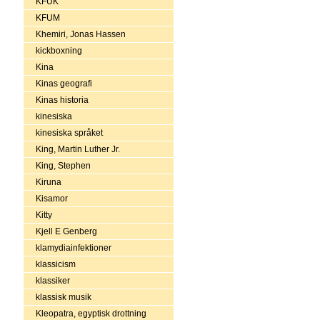
KFUK
KFUM
Khemiri, Jonas Hassen
kickboxning
Kina
Kinas geografi
Kinas historia
kinesiska
kinesiska språket
King, Martin Luther Jr.
King, Stephen
Kiruna
Kisamor
Kitty
Kjell E Genberg
klamydiainfektioner
klassicism
klassiker
klassisk musik
Kleopatra, egyptisk drottning