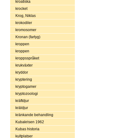
kroatiska
krocket
Krog, Niklas
krokodiler
kromosomer
Kronan (fartyg)
kroppen
kroppen
kroppsspråket
krukväxter
kryddor
kryptering
kryptogamer
kryptozoologi
kräftdjur
kräldjur
kränkande behandling
Kubakrisen 1962
Kubas historia
kultplatser