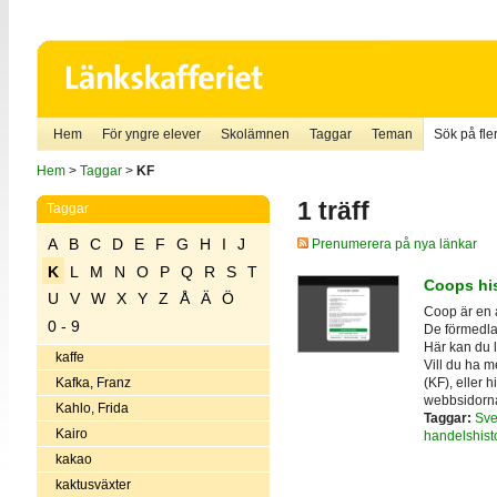
Hem
För yngre elever
Skolämnen
Taggar
Teman
Sök på fler
Hem
>
Taggar
>
KF
1 träff
Taggar
A
B
C
D
E
F
G
H
I
J
Prenumerera på nya länkar
K
L
M
N
O
P
Q
R
S
T
Coops his
U
V
W
X
Y
Z
Å
Ä
Ö
Coop är en 
0 - 9
De förmedla
Här kan du l
kaffe
Vill du ha 
(KF), eller 
Kafka, Franz
webbsidorna 
Kahlo, Frida
Taggar:
Sve
Kairo
handelshist
kakao
kaktusväxter