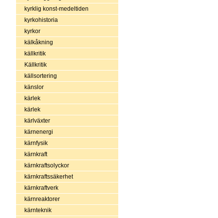
kyrklig konst-medeltiden
kyrkohistoria
kyrkor
kälkåkning
källkritik
Källkritik
källsortering
känslor
kärlek
kärlek
kärlväxter
kärnenergi
kärnfysik
kärnkraft
kärnkraftsolyckor
kärnkraftssäkerhet
kärnkraftverk
kärnreaktorer
kärnteknik