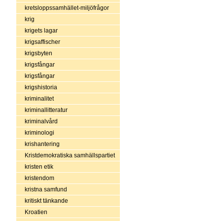
kretsloppssamhället-miljöfrågor
krig
krigets lagar
krigsaffischer
krigsbyten
krigsfångar
krigsfångar
krigshistoria
kriminalitet
kriminallitteratur
kriminalvård
kriminologi
krishantering
Kristdemokratiska samhällspartiet
kristen etik
kristendom
kristna samfund
kritiskt tänkande
Kroatien