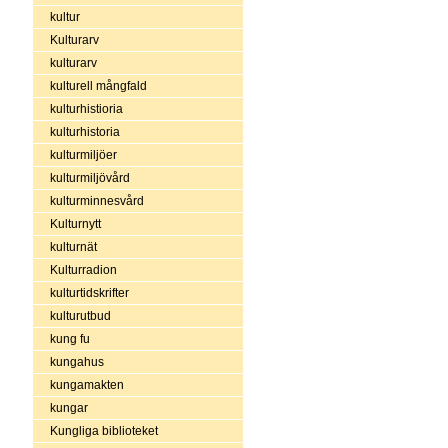
kultur
Kulturarv
kulturarv
kulturell mångfald
kulturhistioria
kulturhistoria
kulturmiljöer
kulturmiljövård
kulturminnesvård
Kulturnytt
kulturnät
Kulturradion
kulturtidskrifter
kulturutbud
kung fu
kungahus
kungamakten
kungar
Kungliga biblioteket