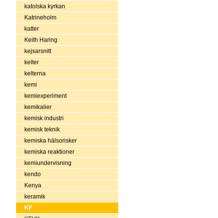
katolska kyrkan
Katrineholm
katter
Keith Haring
kejsarsnitt
kelter
kelterna
kemi
kemiexperiment
kemikalier
kemisk industri
kemisk teknik
kemiska hälsorisker
kemiska reaktioner
kemiundervisning
kendo
Kenya
keramik
KF