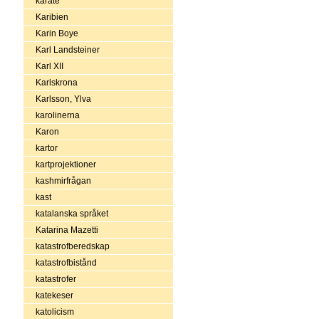
karate
Karibien
Karin Boye
Karl Landsteiner
Karl XII
Karlskrona
Karlsson, Ylva
karolinerna
Karon
kartor
kartprojektioner
kashmirfrågan
kast
katalanska språket
Katarina Mazetti
katastrofberedskap
katastrofbistånd
katastrofer
katekeser
katolicism