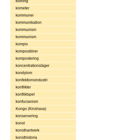
kolning
kometer
kommuner
kommunikation
kommunism
kommunism
kompis
kompositörer
kompostering
koncentrationsläger
kondylom
konfektionsindustri
konflikter
konfliktspel
konfucianism
Kongo (Kinshasa)
konservering
konst
konsthantverk
konsthistoria