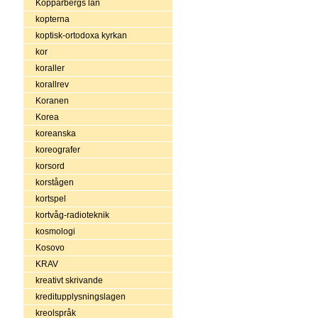
Kopparbergs län
kopterna
koptisk-ortodoxa kyrkan
kor
koraller
korallrev
Koranen
Korea
koreanska
koreografer
korsord
korstågen
kortspel
kortvåg-radioteknik
kosmologi
Kosovo
KRAV
kreativt skrivande
kreditupplysningslagen
kreolspråk