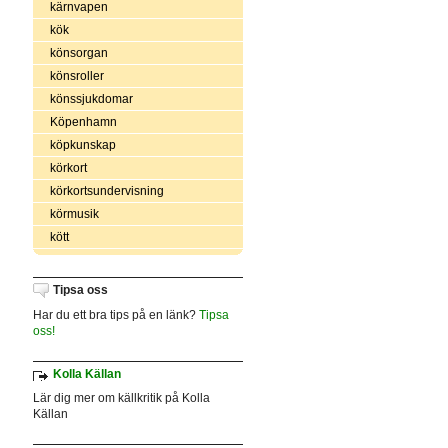
kärnvapen
kök
könsorgan
könsroller
könssjukdomar
Köpenhamn
köpkunskap
körkort
körkortsundervisning
körmusik
kött
Tipsa oss
Har du ett bra tips på en länk?
Tipsa
oss!
Kolla Källan
Lär dig mer om källkritik på Kolla
Källan