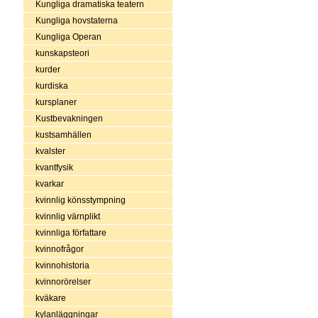
Kungliga dramatiska teatern
Kungliga hovstaterna
Kungliga Operan
kunskapsteori
kurder
kurdiska
kursplaner
Kustbevakningen
kustsamhällen
kvalster
kvantfysik
kvarkar
kvinnlig könsstympning
kvinnlig värnplikt
kvinnliga författare
kvinnofrågor
kvinnohistoria
kvinnorörelser
kväkare
kylanläggningar