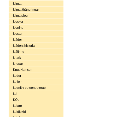
klimat
klimatförändringar
klimatologi
klockor
kloning
kloster
kläder
kläders historia
klättring
knark
knopar
Knut Hamsun
koder
koffein
kognitiv beteendeterapi
kol
KOL
kolare
koldioxid