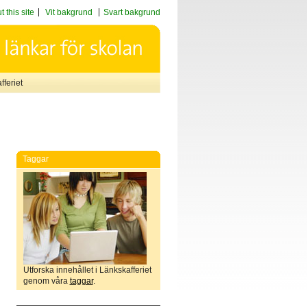
 this site
Vit bakgrund
Svart bakgrund
feriet
Taggar
Utforska innehållet i Länkskafferiet
genom våra
taggar
.