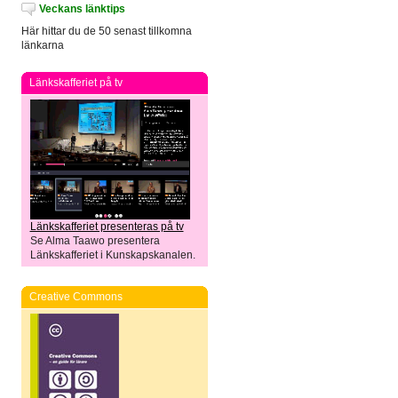
Veckans länktips
Här hittar du de 50 senast tillkomna
länkarna
Länkskafferiet på tv
Länkskafferiet presenteras på tv
Se Alma Taawo presentera
Länkskafferiet i Kunskapskanalen.
Creative Commons