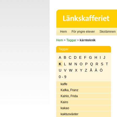
Hem
För yngre elever
Skolämnen
Hem
>
Taggar
>
kärnteknik
Taggar
A
B
C
D
E
F
G
H
I
J
K
L
M
N
O
P
Q
R
S
T
U
V
W
X
Y
Z
Å
Ä
Ö
0 - 9
kaffe
Kafka, Franz
Kahlo, Frida
Kairo
kakao
kaktusväxter