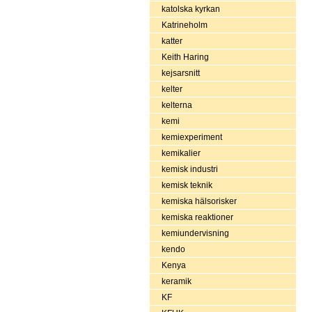
katolska kyrkan
Katrineholm
katter
Keith Haring
kejsarsnitt
kelter
kelterna
kemi
kemiexperiment
kemikalier
kemisk industri
kemisk teknik
kemiska hälsorisker
kemiska reaktioner
kemiundervisning
kendo
Kenya
keramik
KF