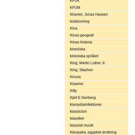
KFUK
KFUM
Khemiri, Jonas Hassen
kickboxning
Kina
Kinas geografi
Kinas historia
kinesiska
kinesiska språket
King, Martin Luther Jr.
King, Stephen
Kiruna
Kisamor
Kitty
Kjell E Genberg
klamydiainfektioner
klassicism
klassiker
klassisk musik
Kleopatra, egyptisk drottning