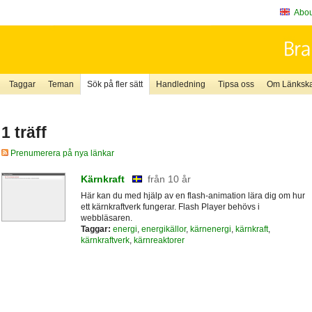
About
Taggar
Teman
Sök på fler sätt
Handledning
Tipsa oss
Om Länkskaf
1 träff
Prenumerera på nya länkar
Kärnkraft
från 10 år
Här kan du med hjälp av en flash-animation lära dig om hur
ett kärnkraftverk fungerar. Flash Player behövs i
webbläsaren.
Taggar:
energi
,
energikällor
,
kärnenergi
,
kärnkraft
,
kärnkraftverk
,
kärnreaktorer