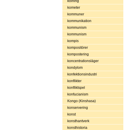
kolning
kometer
kommuner
kommunikation
kommunism
kommunism
kompis
kompositörer
kompostering
koncentrationsläger
kondylom
konfektionsindustri
konflikter
konfliktspel
konfucianism
Kongo (Kinshasa)
konservering
konst
konsthantverk
konsthistoria