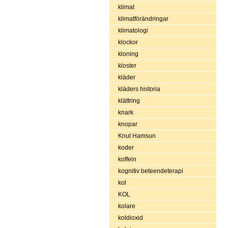
klimat
klimatförändringar
klimatologi
klockor
kloning
kloster
kläder
kläders historia
klättring
knark
knopar
Knut Hamsun
koder
koffein
kognitiv beteendeterapi
kol
KOL
kolare
koldioxid