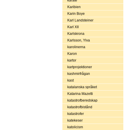
karate
Karibien
Karin Boye
Karl Landsteiner
Karl XII
Karlskrona
Karlsson, Ylva
karolinerna
Karon
kartor
kartprojektioner
kashmirfrågan
kast
katalanska språket
Katarina Mazetti
katastrofberedskap
katastrofbistånd
katastrofer
katekeser
katolicism