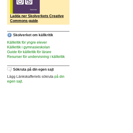
Ladda ner Skolverkets Creative
Commons-guide
.
Skolverket om källkritik
Källkritik för yngre elever
Källkritik i gymnasieskolan
Guide för källkritik för lärare
Resurser för undervisning i källkritik
Sökruta på din egen sajt
Lägg Länkskafferiets sökruta
på din
egen sajt
.