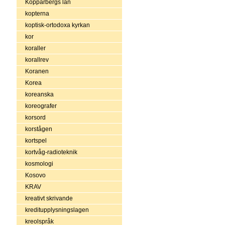
Kopparbergs län
kopterna
koptisk-ortodoxa kyrkan
kor
koraller
korallrev
Koranen
Korea
koreanska
koreografer
korsord
korstågen
kortspel
kortvåg-radioteknik
kosmologi
Kosovo
KRAV
kreativt skrivande
kreditupplysningslagen
kreolspråk