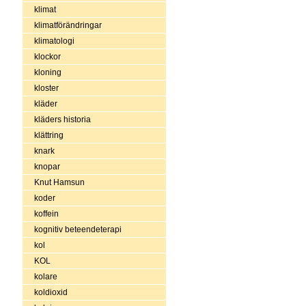
klimat
klimatförändringar
klimatologi
klockor
kloning
kloster
kläder
kläders historia
klättring
knark
knopar
Knut Hamsun
koder
koffein
kognitiv beteendeterapi
kol
KOL
kolare
koldioxid