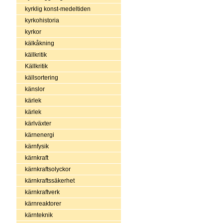
kyrklig konst-medeltiden
kyrkohistoria
kyrkor
kälkåkning
källkritik
Källkritik
källsortering
känslor
kärlek
kärlek
kärlväxter
kärnenergi
kärnfysik
kärnkraft
kärnkraftsolyckor
kärnkraftssäkerhet
kärnkraftverk
kärnreaktorer
kärnteknik