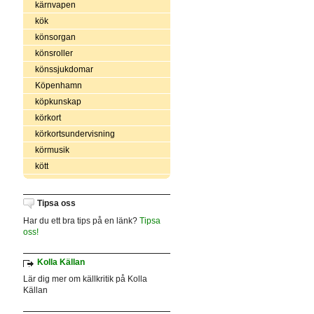
kärnvapen
kök
könsorgan
könsroller
könssjukdomar
Köpenhamn
köpkunskap
körkort
körkortsundervisning
körmusik
kött
Tipsa oss
Har du ett bra tips på en länk?
Tipsa
oss!
Kolla Källan
Lär dig mer om källkritik på Kolla
Källan