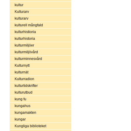
kultur
Kulturarv
kulturarv
kulturell mångfald
kulturhistioria
kulturhistoria
kulturmiljöer
kulturmiljövård
kulturminnesvård
Kulturnytt
kulturnät
Kulturradion
kulturtidskrifter
kulturutbud
kung fu
kungahus
kungamakten
kungar
Kungliga biblioteket