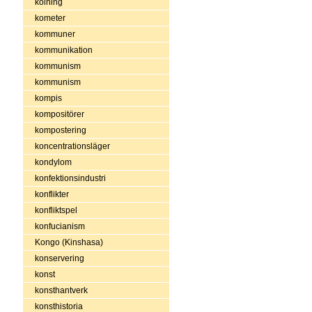
kolning
kometer
kommuner
kommunikation
kommunism
kommunism
kompis
kompositörer
kompostering
koncentrationsläger
kondylom
konfektionsindustri
konflikter
konfliktspel
konfucianism
Kongo (Kinshasa)
konservering
konst
konsthantverk
konsthistoria