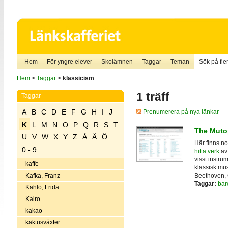
Hem
För yngre elever
Skolämnen
Taggar
Teman
Sök på fler
Hem
>
Taggar
>
klassicism
1 träff
Taggar
A
B
C
D
E
F
G
H
I
J
Prenumerera på nya länkar
K
L
M
N
O
P
Q
R
S
T
The Mutop
U
V
W
X
Y
Z
Å
Ä
Ö
Här finns no
0 - 9
hitta verk
av 
visst instru
kaffe
klassisk mu
Beethoven, 
Kafka, Franz
Taggar:
bar
Kahlo, Frida
Kairo
kakao
kaktusväxter