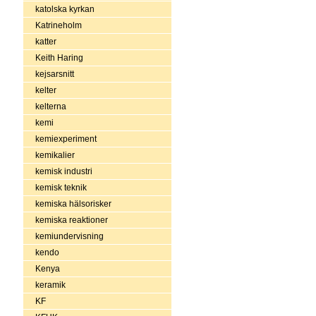
katolska kyrkan
Katrineholm
katter
Keith Haring
kejsarsnitt
kelter
kelterna
kemi
kemiexperiment
kemikalier
kemisk industri
kemisk teknik
kemiska hälsorisker
kemiska reaktioner
kemiundervisning
kendo
Kenya
keramik
KF