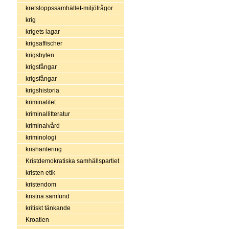
kretsloppssamhället-miljöfrågor
krig
krigets lagar
krigsaffischer
krigsbyten
krigsfångar
krigsfångar
krigshistoria
kriminalitet
kriminallitteratur
kriminalvård
kriminologi
krishantering
Kristdemokratiska samhällspartiet
kristen etik
kristendom
kristna samfund
kritiskt tänkande
Kroatien