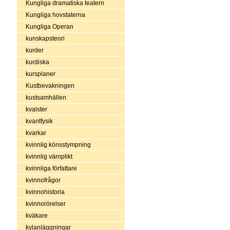
Kungliga dramatiska teatern
Kungliga hovstaterna
Kungliga Operan
kunskapsteori
kurder
kurdiska
kursplaner
Kustbevakningen
kustsamhällen
kvalster
kvantfysik
kvarkar
kvinnlig könsstympning
kvinnlig värnplikt
kvinnliga författare
kvinnofrågor
kvinnohistoria
kvinnorörelser
kväkare
kylanläggningar