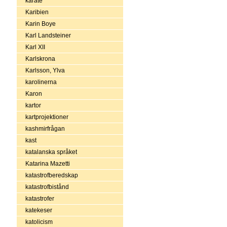
karate
Karibien
Karin Boye
Karl Landsteiner
Karl XII
Karlskrona
Karlsson, Ylva
karolinerna
Karon
kartor
kartprojektioner
kashmirfrågan
kast
katalanska språket
Katarina Mazetti
katastrofberedskap
katastrofbistånd
katastrofer
katekeser
katolicism