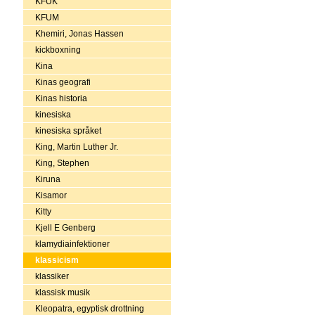
KFUK
KFUM
Khemiri, Jonas Hassen
kickboxning
Kina
Kinas geografi
Kinas historia
kinesiska
kinesiska språket
King, Martin Luther Jr.
King, Stephen
Kiruna
Kisamor
Kitty
Kjell E Genberg
klamydiainfektioner
klassicism
klassiker
klassisk musik
Kleopatra, egyptisk drottning