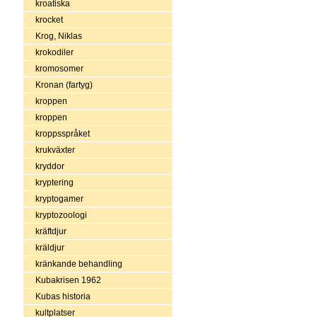
kroatiska
krocket
Krog, Niklas
krokodiler
kromosomer
Kronan (fartyg)
kroppen
kroppen
kroppsspråket
krukväxter
kryddor
kryptering
kryptogamer
kryptozoologi
kräftdjur
kräldjur
kränkande behandling
Kubakrisen 1962
Kubas historia
kultplatser