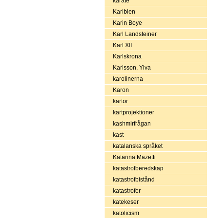
karate
Karibien
Karin Boye
Karl Landsteiner
Karl XII
Karlskrona
Karlsson, Ylva
karolinerna
Karon
kartor
kartprojektioner
kashmirfrågan
kast
katalanska språket
Katarina Mazetti
katastrofberedskap
katastrofbistånd
katastrofer
katekeser
katolicism