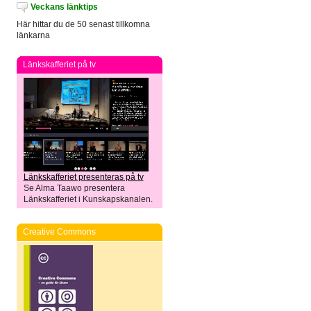
Veckans länktips
Här hittar du de 50 senast tillkomna
länkarna
Länkskafferiet på tv
Länkskafferiet presenteras på tv
Se Alma Taawo presentera
Länkskafferiet i Kunskapskanalen.
Creative Commons