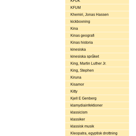
KFUK
KFUM
Khemiri, Jonas Hassen
kickboxning
Kina
Kinas geografi
Kinas historia
kinesiska
kinesiska språket
King, Martin Luther Jr.
King, Stephen
Kiruna
Kisamor
Kitty
Kjell E Genberg
klamydiainfektioner
klassicism
klassiker
klassisk musik
Kleopatra, egyptisk drottning