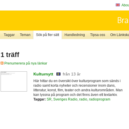
About
Taggar
Teman
Sök på fler sätt
Handledning
Tipsa oss
Om Länkskaf
1 träff
Prenumerera på nya länkar
Kulturnytt
från 13 år
Här hittar du en översikt över kulturprogram som sänds i
radio samt korta nyheter och recensioner inom dans,
litteratur, konst, film, teater och andra kulturområden. Man
kan lyssna på program och det finns även ett textarkiv.
Taggar:
SR
,
Sveriges Radio
,
radio
,
radioprogram