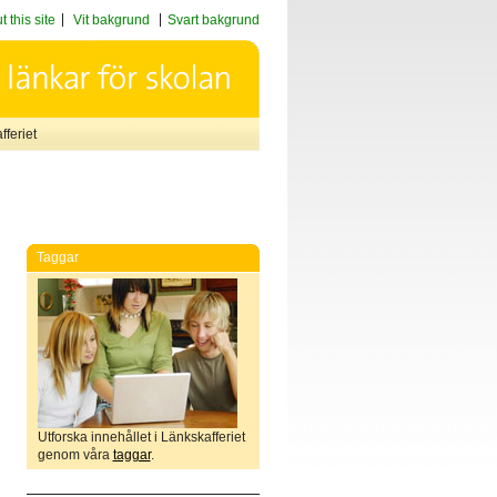
 this site
Vit bakgrund
Svart bakgrund
feriet
Taggar
Utforska innehållet i Länkskafferiet
genom våra
taggar
.