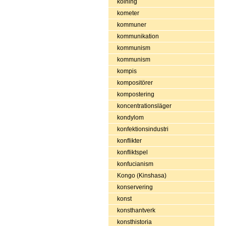
kolning
kometer
kommuner
kommunikation
kommunism
kommunism
kompis
kompositörer
kompostering
koncentrationsläger
kondylom
konfektionsindustri
konflikter
konfliktspel
konfucianism
Kongo (Kinshasa)
konservering
konst
konsthantverk
konsthistoria