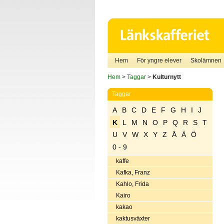
Hem
För yngre elever
Skolämnen
Hem
>
Taggar
>
Kulturnytt
Taggar
A
B
C
D
E
F
G
H
I
J
K
L
M
N
O
P
Q
R
S
T
U
V
W
X
Y
Z
Å
Ä
Ö
0 - 9
kaffe
Kafka, Franz
Kahlo, Frida
Kairo
kakao
kaktusväxter