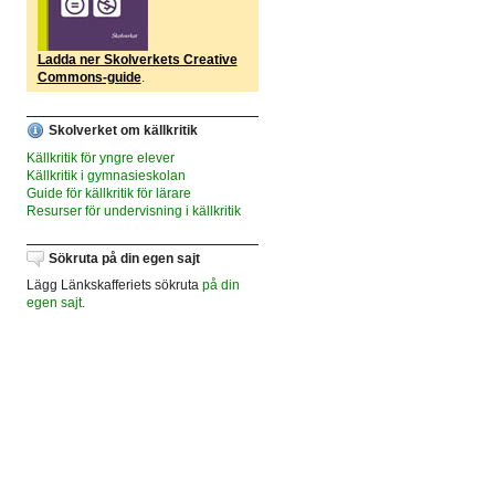
Ladda ner Skolverkets Creative
Commons-guide
.
Skolverket om källkritik
Källkritik för yngre elever
Källkritik i gymnasieskolan
Guide för källkritik för lärare
Resurser för undervisning i källkritik
Sökruta på din egen sajt
Lägg Länkskafferiets sökruta
på din
egen sajt
.