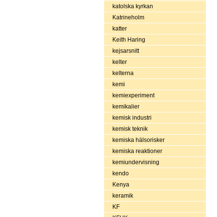
katolska kyrkan
Katrineholm
katter
Keith Haring
kejsarsnitt
kelter
kelterna
kemi
kemiexperiment
kemikalier
kemisk industri
kemisk teknik
kemiska hälsorisker
kemiska reaktioner
kemiundervisning
kendo
Kenya
keramik
KF