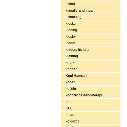
klimat
klimatförändringar
klimatologi
klockor
kloning
kloster
kläder
kläders historia
klättring
knark
knopar
Knut Hamsun
koder
koffein
kognitiv beteendeterapi
kol
KOL
kolare
koldioxid