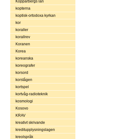
Kopparbergs län
kopterna
koptisk-ortodoxa kyrkan
kor
koraller
korallrev
Koranen
Korea
koreanska
koreografer
korsord
korstågen
kortspel
kortvåg-radioteknik
kosmologi
Kosovo
KRAV
kreativt skrivande
kreditupplysningslagen
kreolspråk