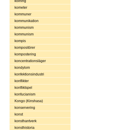
kolning
kometer
kommuner
kommunikation
kommunism
kommunism
kompis
kompositörer
kompostering
koncentrationsläger
kondylom
konfektionsindustri
konflikter
konfliktspel
konfucianism
Kongo (Kinshasa)
konservering
konst
konsthantverk
konsthistoria