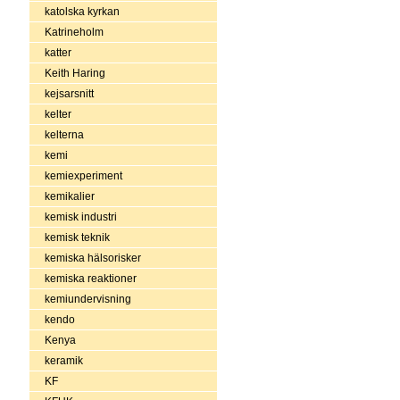
katolska kyrkan
Katrineholm
katter
Keith Haring
kejsarsnitt
kelter
kelterna
kemi
kemiexperiment
kemikalier
kemisk industri
kemisk teknik
kemiska hälsorisker
kemiska reaktioner
kemiundervisning
kendo
Kenya
keramik
KF