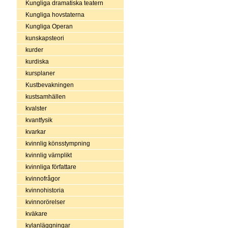
Kungliga dramatiska teatern
Kungliga hovstaterna
Kungliga Operan
kunskapsteori
kurder
kurdiska
kursplaner
Kustbevakningen
kustsamhällen
kvalster
kvantfysik
kvarkar
kvinnlig könsstympning
kvinnlig värnplikt
kvinnliga författare
kvinnofrågor
kvinnohistoria
kvinnorörelser
kväkare
kylanläggningar