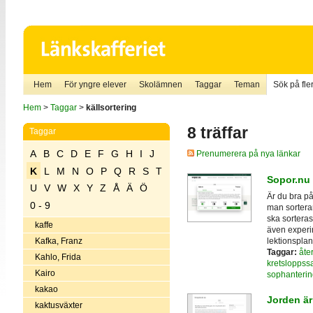
Hem
För yngre elever
Skolämnen
Taggar
Teman
Sök på fler
Hem
>
Taggar
>
källsortering
8 träffar
Taggar
A
B
C
D
E
F
G
H
I
J
Prenumerera på nya länkar
K
L
M
N
O
P
Q
R
S
T
Sopor.nu
U
V
W
X
Y
Z
Å
Ä
Ö
Är du bra på
0 - 9
man sorterar
ska sortera
kaffe
även experim
lektionsplan
Kafka, Franz
Taggar:
åte
Kahlo, Frida
kretsloppssa
Kairo
sophanterin
kakao
Jorden är
kaktusväxter