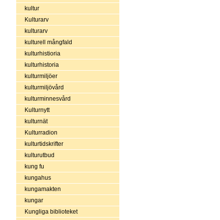
kultur
Kulturarv
kulturarv
kulturell mångfald
kulturhistioria
kulturhistoria
kulturmiljöer
kulturmiljövård
kulturminnesvård
Kulturnytt
kulturnät
Kulturradion
kulturtidskrifter
kulturutbud
kung fu
kungahus
kungamakten
kungar
Kungliga biblioteket