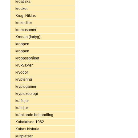
kroatiska
krocket
Krog, Niklas
krokodiler
kromosomer
Kronan (fartyg)
kroppen
kroppen
kroppsspråket
krukväxter
kryddor
kryptering
kryptogamer
kryptozoologi
kräftdjur
kräldjur
kränkande behandling
Kubakrisen 1962
Kubas historia
kultplatser