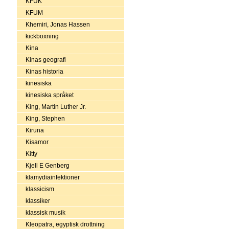
KFUK
KFUM
Khemiri, Jonas Hassen
kickboxning
Kina
Kinas geografi
Kinas historia
kinesiska
kinesiska språket
King, Martin Luther Jr.
King, Stephen
Kiruna
Kisamor
Kitty
Kjell E Genberg
klamydiainfektioner
klassicism
klassiker
klassisk musik
Kleopatra, egyptisk drottning