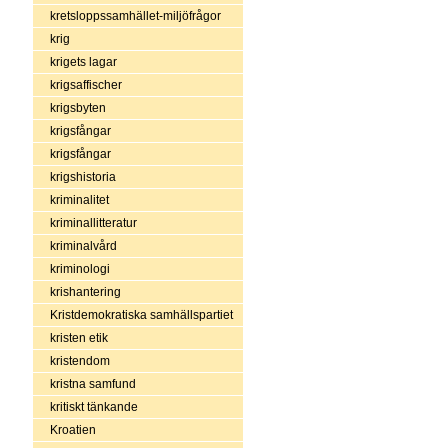
kretsloppssamhället-miljöfrågor
krig
krigets lagar
krigsaffischer
krigsbyten
krigsfångar
krigsfångar
krigshistoria
kriminalitet
kriminallitteratur
kriminalvård
kriminologi
krishantering
Kristdemokratiska samhällspartiet
kristen etik
kristendom
kristna samfund
kritiskt tänkande
Kroatien