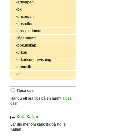
kärnvapen
kök
könsorgan
könsroller
könssjukdomar
Köpenhamn
köpkunskap
körkort
körkortsundervisning
körmusik
kött
Tipsa oss
Har du ett bra tips på en länk?
Tipsa
oss!
Kolla Källan
Lär dig mer om källkritik på Kolla
Källan