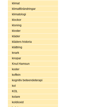
klimat
klimatförändringar
klimatologi
klockor
kloning
kloster
kläder
kläders historia
klättring
knark
knopar
Knut Hamsun
koder
koffein
kognitiv beteendeterapi
kol
KOL
kolare
koldioxid