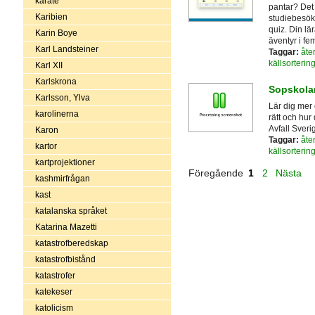
karate
pantar? Det 
Karibien
studiebesök 
quiz. Din lä
Karin Boye
äventyr i fem
Karl Landsteiner
Taggar:
åte
källsorterin
Karl XII
Karlskrona
Sopskola
Karlsson, Ylva
Lär dig mer 
karolinerna
rätt och hur
Avfall Sverig
Karon
Taggar:
åte
kartor
källsorterin
kartprojektioner
Föregående
1
2
Nästa
kashmirfrågan
kast
katalanska språket
Katarina Mazetti
katastrofberedskap
katastrofbistånd
katastrofer
katekeser
katolicism