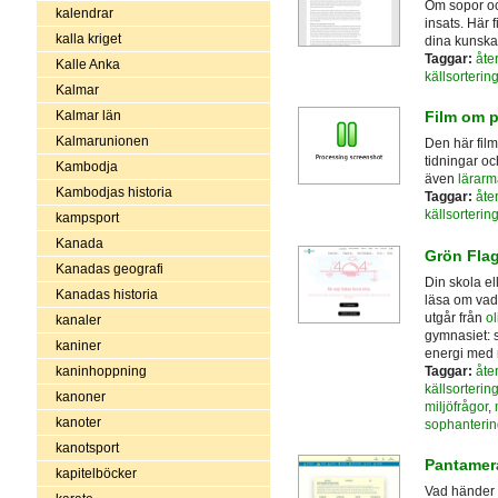
Om sopor oc
kalendrar
insats. Här 
kalla kriget
dina kunskap
Taggar:
åte
Kalle Anka
källsorterin
Kalmar
Kalmar län
Film om p
Kalmarunionen
Den här film
tidningar oc
Kambodja
även
lärarm
Kambodjas historia
Taggar:
åte
källsorterin
kampsport
Kanada
Grön Fla
Kanadas geografi
Din skola el
Kanadas historia
läsa om vad 
utgår från
ol
kanaler
gymnasiet: s
kaniner
energi med 
Taggar:
åte
kaninhoppning
källsorterin
kanoner
miljöfrågor
,
kanoter
sophanterin
kanotsport
Pantamer
kapitelböcker
Vad händer 