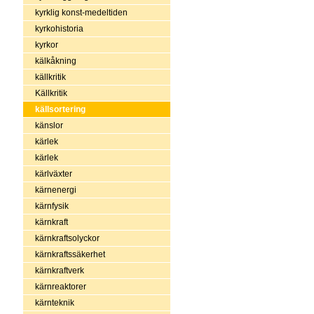
kyrklig konst-medeltiden
kyrkohistoria
kyrkor
kälkåkning
källkritik
Källkritik
källsortering
känslor
kärlek
kärlek
kärlväxter
kärnenergi
kärnfysik
kärnkraft
kärnkraftsolyckor
kärnkraftssäkerhet
kärnkraftverk
kärnreaktorer
kärnteknik