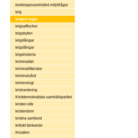
kretsloppssamhället-miljöfrågor
krig
krigets lagar
krigsaffischer
krigsbyten
krigsfångar
krigsfångar
krigshistoria
kriminalitet
kriminallitteratur
kriminalvård
kriminologi
krishantering
Kristdemokratiska samhällspartiet
kristen etik
kristendom
kristna samfund
kritiskt tänkande
Kroatien