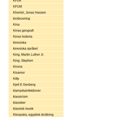
KFUK
KFUM
Khemiri, Jonas Hassen
kickboxning
Kina
Kinas geografi
Kinas historia
kinesiska
kinesiska språket
King, Martin Luther Jr.
King, Stephen
Kiruna
Kisamor
Kitty
Kjell E Genberg
klamydiainfektioner
klassicism
klassiker
klassisk musik
Kleopatra, egyptisk drottning