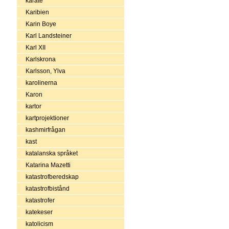
karate
Karibien
Karin Boye
Karl Landsteiner
Karl XII
Karlskrona
Karlsson, Ylva
karolinerna
Karon
kartor
kartprojektioner
kashmirfrågan
kast
katalanska språket
Katarina Mazetti
katastrofberedskap
katastrofbistånd
katastrofer
katekeser
katolicism