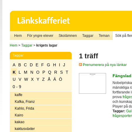
Hem
För yngre elever
Skolämnen
Taggar
Teman
Sök på fler
Hem
>
Taggar
>
krigets lagar
1 träff
Taggar
A
B
C
D
E
F
G
H
I
J
Prenumerera på nya länkar
K
L
M
N
O
P
Q
R
S
T
Fängslad
U
V
W
X
Y
Z
Å
Ä
Ö
Nobelpriska
0 - 9
mänskliga r
fortfarande 
kaffe
prova
fråges
och kunskap
Kafka, Franz
Player på da
Kahlo, Frida
Taggar:
Gul
Kairo
frågesporter
kakao
kaktusväxter