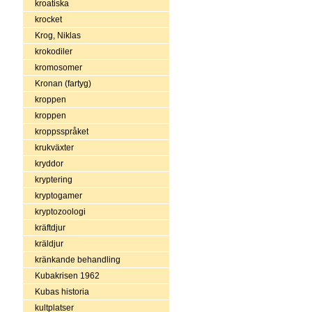
kroatiska
krocket
Krog, Niklas
krokodiler
kromosomer
Kronan (fartyg)
kroppen
kroppen
kroppsspråket
krukväxter
kryddor
kryptering
kryptogamer
kryptozoologi
kräftdjur
kräldjur
kränkande behandling
Kubakrisen 1962
Kubas historia
kultplatser