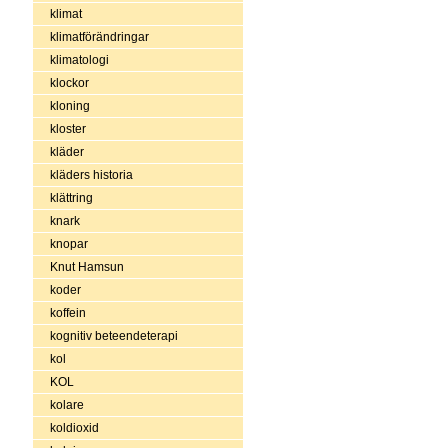
klimat
klimatförändringar
klimatologi
klockor
kloning
kloster
kläder
kläders historia
klättring
knark
knopar
Knut Hamsun
koder
koffein
kognitiv beteendeterapi
kol
KOL
kolare
koldioxid