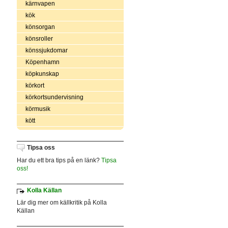
kärnvapen
kök
könsorgan
könsroller
könssjukdomar
Köpenhamn
köpkunskap
körkort
körkortsundervisning
körmusik
kött
Tipsa oss
Har du ett bra tips på en länk?
Tipsa
oss!
Kolla Källan
Lär dig mer om källkritik på Kolla
Källan