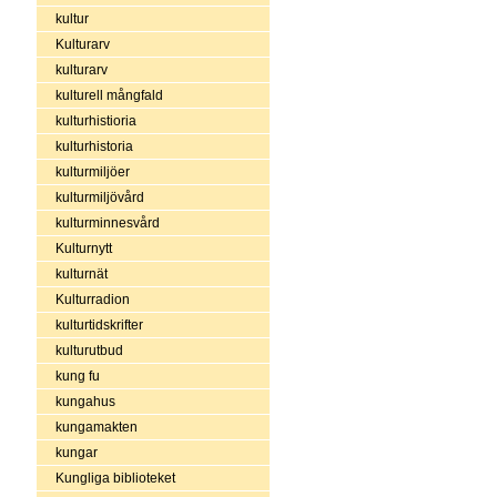
kultur
Kulturarv
kulturarv
kulturell mångfald
kulturhistioria
kulturhistoria
kulturmiljöer
kulturmiljövård
kulturminnesvård
Kulturnytt
kulturnät
Kulturradion
kulturtidskrifter
kulturutbud
kung fu
kungahus
kungamakten
kungar
Kungliga biblioteket