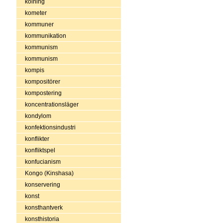
kolning
kometer
kommuner
kommunikation
kommunism
kommunism
kompis
kompositörer
kompostering
koncentrationsläger
kondylom
konfektionsindustri
konflikter
konfliktspel
konfucianism
Kongo (Kinshasa)
konservering
konst
konsthantverk
konsthistoria