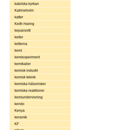
katolska kyrkan
Katrineholm
katter
Keith Haring
kejsarsnitt
kelter
kelterna
kemi
kemiexperiment
kemikalier
kemisk industri
kemisk teknik
kemiska hälsorisker
kemiska reaktioner
kemiundervisning
kendo
Kenya
keramik
KF