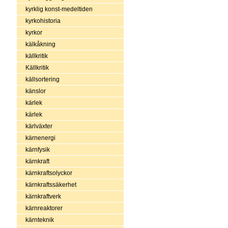
kyrklig konst-medeltiden
kyrkohistoria
kyrkor
kälkåkning
källkritik
Källkritik
källsortering
känslor
kärlek
kärlek
kärlväxter
kärnenergi
kärnfysik
kärnkraft
kärnkraftsolyckor
kärnkraftssäkerhet
kärnkraftverk
kärnreaktorer
kärnteknik