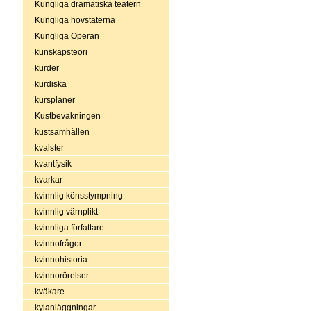
Kungliga dramatiska teatern
Kungliga hovstaterna
Kungliga Operan
kunskapsteori
kurder
kurdiska
kursplaner
Kustbevakningen
kustsamhällen
kvalster
kvantfysik
kvarkar
kvinnlig könsstympning
kvinnlig värnplikt
kvinnliga författare
kvinnofrågor
kvinnohistoria
kvinnorörelser
kväkare
kylanläggningar