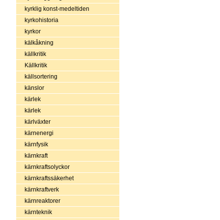
kyrklig konst-medeltiden
kyrkohistoria
kyrkor
kälkåkning
källkritik
Källkritik
källsortering
känslor
kärlek
kärlek
kärlväxter
kärnenergi
kärnfysik
kärnkraft
kärnkraftsolyckor
kärnkraftssäkerhet
kärnkraftverk
kärnreaktorer
kärnteknik