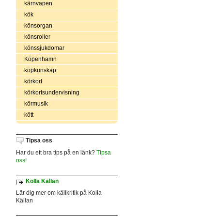
kärnvapen
kök
könsorgan
könsroller
könssjukdomar
Köpenhamn
köpkunskap
körkort
körkortsundervisning
körmusik
kött
Tipsa oss
Har du ett bra tips på en länk?
Tipsa
oss!
Kolla Källan
Lär dig mer om källkritik på Kolla
Källan