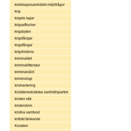
kretsloppssamhället-miljöfrågor
krig
krigets lagar
krigsaffischer
krigsbyten
krigsfångar
krigsfångar
krigshistoria
kriminalitet
kriminallitteratur
kriminalvård
kriminologi
krishantering
Kristdemokratiska samhällspartiet
kristen etik
kristendom
kristna samfund
kritiskt tänkande
Kroatien