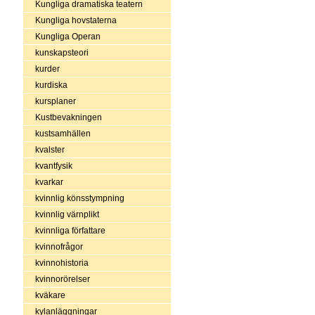
Kungliga dramatiska teatern
Kungliga hovstaterna
Kungliga Operan
kunskapsteori
kurder
kurdiska
kursplaner
Kustbevakningen
kustsamhällen
kvalster
kvantfysik
kvarkar
kvinnlig könsstympning
kvinnlig värnplikt
kvinnliga författare
kvinnofrågor
kvinnohistoria
kvinnorörelser
kväkare
kylanläggningar