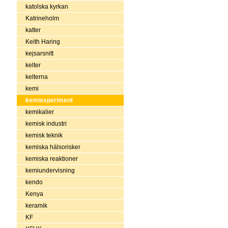
katolska kyrkan
Katrineholm
katter
Keith Haring
kejsarsnitt
kelter
kelterna
kemi
kemiexperiment
kemikalier
kemisk industri
kemisk teknik
kemiska hälsorisker
kemiska reaktioner
kemiundervisning
kendo
Kenya
keramik
KF