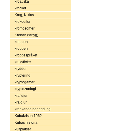
kroatiska
krocket
Krog, Niklas
krokodiler
kromosomer
Kronan (fartyg)
kroppen
kroppen
kroppsspråket
krukväxter
kryddor
kryptering
kryptogamer
kryptozoologi
kräftdjur
kräldjur
kränkande behandling
Kubakrisen 1962
Kubas historia
kultplatser