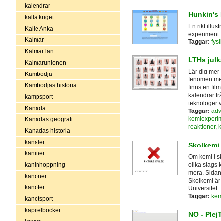
kalendrar
Hunkin's
kalla kriget
En rikt illu
Kalle Anka
experiment.
Kalmar
Taggar:
fys
Kalmar län
LTHs julk
Kalmarunionen
Lär dig mer
Kambodja
fenomen med
Kambodjas historia
finns en fil
kalendrar fr
kampsport
teknologer 
Kanada
Taggar:
adv
kemiexperi
Kanadas geografi
reaktioner
,
k
Kanadas historia
kanaler
Skolkemi
kaniner
Om kemi i s
olika slags
kaninhoppning
mera. Sidan
kanoner
Skolkemi är
kanoter
Universitet
Taggar:
kem
kanotsport
kapitelböcker
NO - Plej