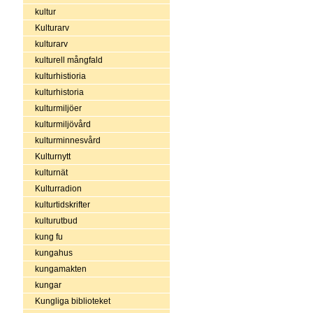
kultur
Kulturarv
kulturarv
kulturell mångfald
kulturhistioria
kulturhistoria
kulturmiljöer
kulturmiljövård
kulturminnesvård
Kulturnytt
kulturnät
Kulturradion
kulturtidskrifter
kulturutbud
kung fu
kungahus
kungamakten
kungar
Kungliga biblioteket