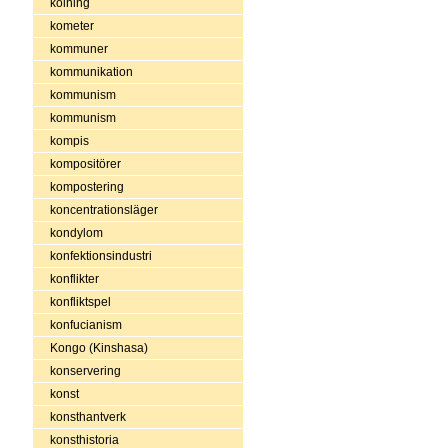
kolning
kometer
kommuner
kommunikation
kommunism
kommunism
kompis
kompositörer
kompostering
koncentrationsläger
kondylom
konfektionsindustri
konflikter
konfliktspel
konfucianism
Kongo (Kinshasa)
konservering
konst
konsthantverk
konsthistoria