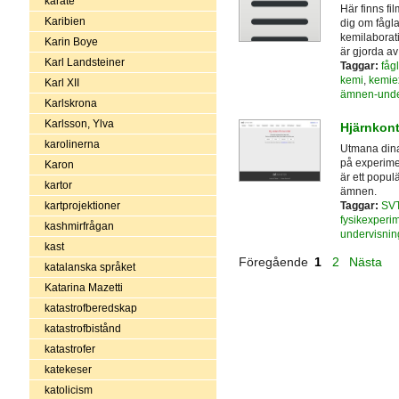
karate
Här finns fi
Karibien
dig om fåglar
kemilaborat
Karin Boye
är gjorda av
Karl Landsteiner
Taggar:
fågl
kemi
,
kemie
Karl XII
ämnen-unde
Karlskrona
Karlsson, Ylva
Hjärnkont
karolinerna
Utmana dina 
på experimen
Karon
är ett popu
kartor
ämnen.
Taggar:
SV
kartprojektioner
fysikexperi
kashmirfrågan
undervisnin
kast
Föregående
1
2
Nästa
katalanska språket
Katarina Mazetti
katastrofberedskap
katastrofbistånd
katastrofer
katekeser
katolicism