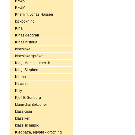
KFUK
KFUM
Khemiri, Jonas Hassen
kickboxning
Kina
Kinas geografi
Kinas historia
kinesiska
kinesiska språket
King, Martin Luther Jr.
King, Stephen
Kiruna
Kisamor
Kitty
Kjell E Genberg
klamydiainfektioner
klassicism
klassiker
klassisk musik
Kleopatra, egyptisk drottning