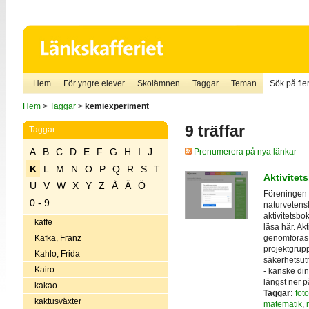
Hem
För yngre elever
Skolämnen
Taggar
Teman
Sök på fler
Hem
>
Taggar
>
kemiexperiment
9 träffar
Taggar
A
B
C
D
E
F
G
H
I
J
Prenumerera på nya länkar
K
L
M
N
O
P
Q
R
S
T
Aktivitets
U
V
W
X
Y
Z
Å
Ä
Ö
Föreningen 
0 - 9
naturvetens
aktivitetsbo
kaffe
läsa här. Ak
genomföras i
Kafka, Franz
projektgrupp
Kahlo, Frida
säkerhetsut
Kairo
- kanske din
längst ner p
kakao
Taggar:
foto
kaktusväxter
matematik
,