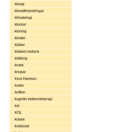
klimat
klimatförändringar
klimatologi
klockor
kloning
kloster
kläder
kläders historia
klättring
knark
knopar
Knut Hamsun
koder
koffein
kognitiv beteendeterapi
kol
KOL
kolare
koldioxid