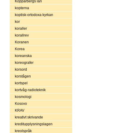
Kopparbergs län
kopterna
koptisk-ortodoxa kyrkan
kor
koraller
korallrev
Koranen
Korea
koreanska
koreografer
korsord
korstågen
kortspel
kortvåg-radioteknik
kosmologi
Kosovo
KRAV
kreativt skrivande
kreditupplysningslagen
kreolspråk