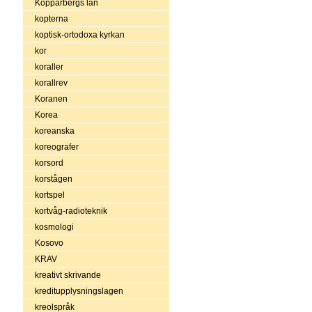
Kopparbergs län
kopterna
koptisk-ortodoxa kyrkan
kor
koraller
korallrev
Koranen
Korea
koreanska
koreografer
korsord
korstågen
kortspel
kortvåg-radioteknik
kosmologi
Kosovo
KRAV
kreativt skrivande
kreditupplysningslagen
kreolspråk