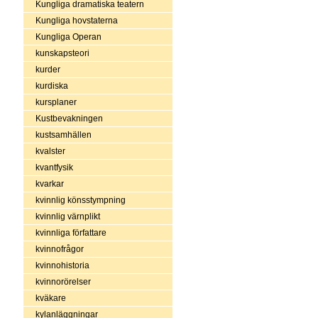
Kungliga dramatiska teatern
Kungliga hovstaterna
Kungliga Operan
kunskapsteori
kurder
kurdiska
kursplaner
Kustbevakningen
kustsamhällen
kvalster
kvantfysik
kvarkar
kvinnlig könsstympning
kvinnlig värnplikt
kvinnliga författare
kvinnofrågor
kvinnohistoria
kvinnorörelser
kväkare
kylanläggningar