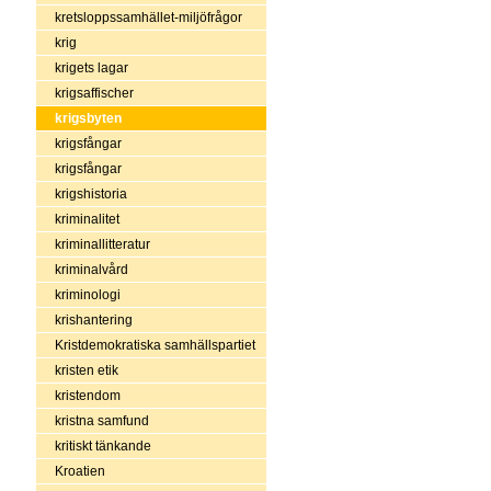
kretsloppssamhället-miljöfrågor
krig
krigets lagar
krigsaffischer
krigsbyten
krigsfångar
krigsfångar
krigshistoria
kriminalitet
kriminallitteratur
kriminalvård
kriminologi
krishantering
Kristdemokratiska samhällspartiet
kristen etik
kristendom
kristna samfund
kritiskt tänkande
Kroatien