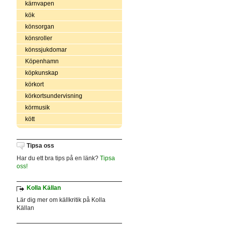
kärnvapen
kök
könsorgan
könsroller
könssjukdomar
Köpenhamn
köpkunskap
körkort
körkortsundervisning
körmusik
kött
Tipsa oss
Har du ett bra tips på en länk?
Tipsa
oss!
Kolla Källan
Lär dig mer om källkritik på Kolla
Källan