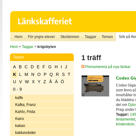
Hem
För yngre elever
Skolämnen
Taggar
Teman
Sök på fler
Hem
>
Taggar
>
krigsbyten
1 träff
Taggar
A
B
C
D
E
F
G
H
I
J
Prenumerera på nya länkar
K
L
M
N
O
P
Q
R
S
T
Codex Gig
U
V
W
X
Y
Z
Å
Ä
Ö
Codex Gigas,
0 - 9
som finns på
innehåller b
kaffe
du bläddra i
del om
Djäv
Kafka, Franz
Prag under tr
Kahlo, Frida
Taggar:
140
Kairo
testamentet
kristendom
,
kakao
kaktusväxter