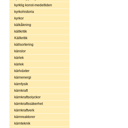
kyrklig konst-medeltiden
kyrkohistoria
kyrkor
kälkåkning
källkritik
Källkritik
källsortering
känslor
kärlek
kärlek
kärlväxter
kärnenergi
kärnfysik
kärnkraft
kärnkraftsolyckor
kärnkraftssäkerhet
kärnkraftverk
kärnreaktorer
kärnteknik