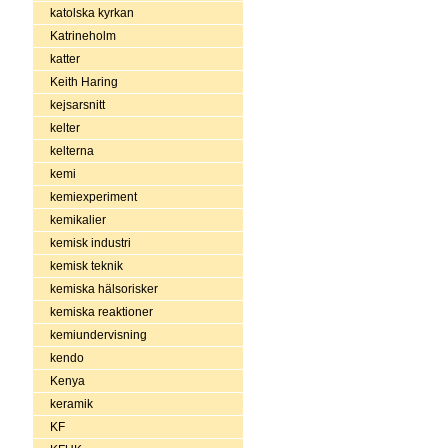
katolska kyrkan
Katrineholm
katter
Keith Haring
kejsarsnitt
kelter
kelterna
kemi
kemiexperiment
kemikalier
kemisk industri
kemisk teknik
kemiska hälsorisker
kemiska reaktioner
kemiundervisning
kendo
Kenya
keramik
KF