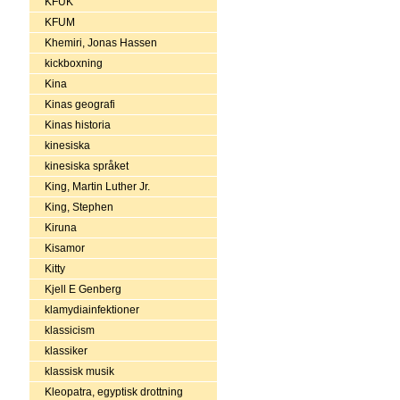
KFUK
KFUM
Khemiri, Jonas Hassen
kickboxning
Kina
Kinas geografi
Kinas historia
kinesiska
kinesiska språket
King, Martin Luther Jr.
King, Stephen
Kiruna
Kisamor
Kitty
Kjell E Genberg
klamydiainfektioner
klassicism
klassiker
klassisk musik
Kleopatra, egyptisk drottning