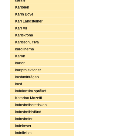
karate
Karibien
Karin Boye
Karl Landsteiner
Karl XII
Karlskrona
Karlsson, Ylva
karolinerna
Karon
kartor
kartprojektioner
kashmirfrågan
kast
katalanska språket
Katarina Mazetti
katastrofberedskap
katastrofbistånd
katastrofer
katekeser
katolicism