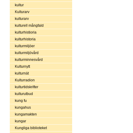
kultur
Kulturarv
kulturarv
kulturell mångfald
kulturhistioria
kulturhistoria
kulturmiljöer
kulturmiljövård
kulturminnesvård
Kulturnytt
kulturnät
Kulturradion
kulturtidskrifter
kulturutbud
kung fu
kungahus
kungamakten
kungar
Kungliga biblioteket