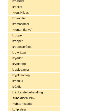
kroatiska
krocket
Krog, Niklas
krokodiler
kromosomer
Kronan (fartyg)
kroppen
kroppen
kroppsspråket
krukväxter
kryddor
kryptering
kryptogamer
kryptozoologi
kräftdjur
kräldjur
kränkande behandling
Kubakrisen 1962
Kubas historia
kultplatser