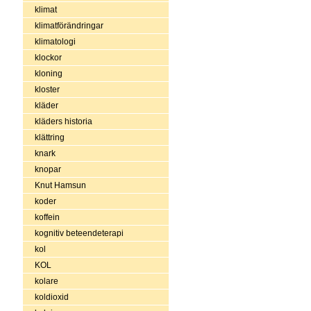
klimat
klimatförändringar
klimatologi
klockor
kloning
kloster
kläder
kläders historia
klättring
knark
knopar
Knut Hamsun
koder
koffein
kognitiv beteendeterapi
kol
KOL
kolare
koldioxid