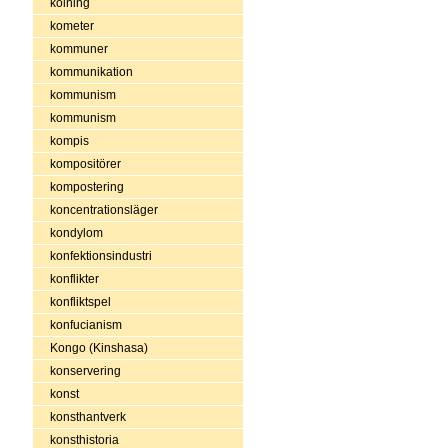
kolning
kometer
kommuner
kommunikation
kommunism
kommunism
kompis
kompositörer
kompostering
koncentrationsläger
kondylom
konfektionsindustri
konflikter
konfliktspel
konfucianism
Kongo (Kinshasa)
konservering
konst
konsthantverk
konsthistoria