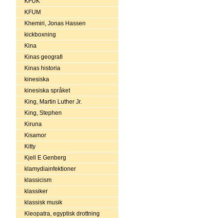
KFUK
KFUM
Khemiri, Jonas Hassen
kickboxning
Kina
Kinas geografi
Kinas historia
kinesiska
kinesiska språket
King, Martin Luther Jr.
King, Stephen
Kiruna
Kisamor
Kitty
Kjell E Genberg
klamydiainfektioner
klassicism
klassiker
klassisk musik
Kleopatra, egyptisk drottning