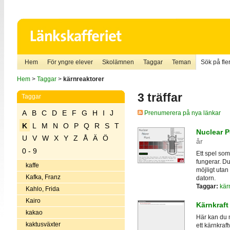
Hem
För yngre elever
Skolämnen
Taggar
Teman
Sök på fler
Hem
>
Taggar
>
kärnreaktorer
3 träffar
Taggar
A
B
C
D
E
F
G
H
I
J
Prenumerera på nya länkar
K
L
M
N
O
P
Q
R
S
T
Nuclear P
U
V
W
X
Y
Z
Å
Ä
Ö
år
0 - 9
Ett spel som
fungerar. D
kaffe
möjligt utan
Kafka, Franz
datorn.
Taggar:
kär
Kahlo, Frida
Kairo
Kärnkraft
kakao
Här kan du 
kaktusväxter
ett kärnkraf