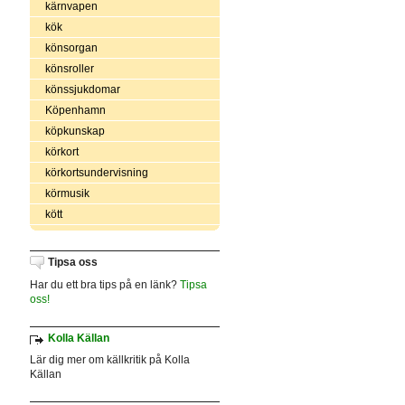
kärnvapen
kök
könsorgan
könsroller
könssjukdomar
Köpenhamn
köpkunskap
körkort
körkortsundervisning
körmusik
kött
Tipsa oss
Har du ett bra tips på en länk?
Tipsa
oss!
Kolla Källan
Lär dig mer om källkritik på Kolla
Källan