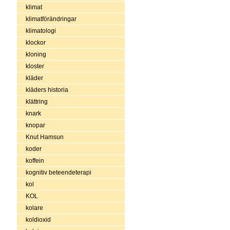
klimat
klimatförändringar
klimatologi
klockor
kloning
kloster
kläder
kläders historia
klättring
knark
knopar
Knut Hamsun
koder
koffein
kognitiv beteendeterapi
kol
KOL
kolare
koldioxid