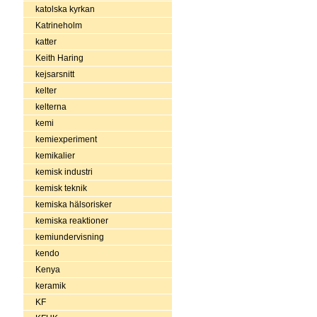
katolska kyrkan
Katrineholm
katter
Keith Haring
kejsarsnitt
kelter
kelterna
kemi
kemiexperiment
kemikalier
kemisk industri
kemisk teknik
kemiska hälsorisker
kemiska reaktioner
kemiundervisning
kendo
Kenya
keramik
KF