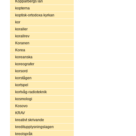
Kopparbergs län
kopterna
koptisk-ortodoxa kyrkan
kor
koraller
korallrev
Koranen
Korea
koreanska
koreografer
korsord
korstågen
kortspel
kortvåg-radioteknik
kosmologi
Kosovo
KRAV
kreativt skrivande
kreditupplysningslagen
kreolspråk