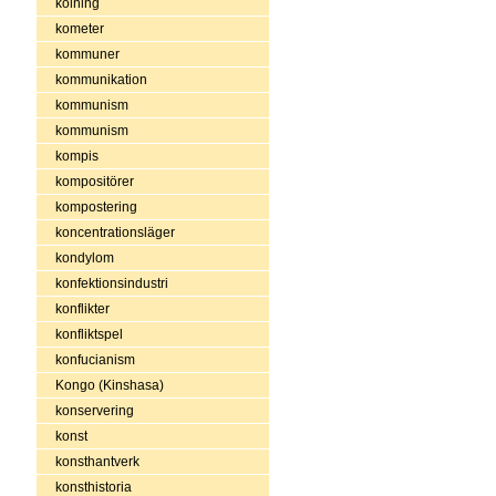
kolning
kometer
kommuner
kommunikation
kommunism
kommunism
kompis
kompositörer
kompostering
koncentrationsläger
kondylom
konfektionsindustri
konflikter
konfliktspel
konfucianism
Kongo (Kinshasa)
konservering
konst
konsthantverk
konsthistoria