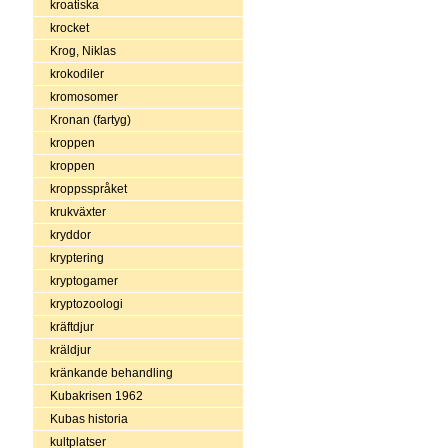
kroatiska
krocket
Krog, Niklas
krokodiler
kromosomer
Kronan (fartyg)
kroppen
kroppen
kroppsspråket
krukväxter
kryddor
kryptering
kryptogamer
kryptozoologi
kräftdjur
kräldjur
kränkande behandling
Kubakrisen 1962
Kubas historia
kultplatser