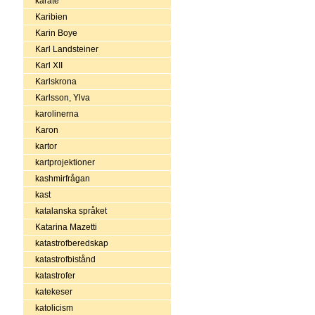
karate
Karibien
Karin Boye
Karl Landsteiner
Karl XII
Karlskrona
Karlsson, Ylva
karolinerna
Karon
kartor
kartprojektioner
kashmirfrågan
kast
katalanska språket
Katarina Mazetti
katastrofberedskap
katastrofbistånd
katastrofer
katekeser
katolicism