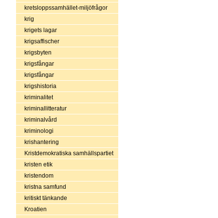
kretsloppssamhället-miljöfrågor
krig
krigets lagar
krigsaffischer
krigsbyten
krigsfångar
krigsfångar
krigshistoria
kriminalitet
kriminallitteratur
kriminalvård
kriminologi
krishantering
Kristdemokratiska samhällspartiet
kristen etik
kristendom
kristna samfund
kritiskt tänkande
Kroatien