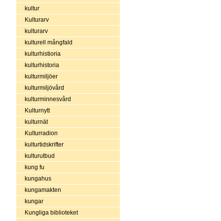
kultur
Kulturarv
kulturarv
kulturell mångfald
kulturhistioria
kulturhistoria
kulturmiljöer
kulturmiljövård
kulturminnesvård
Kulturnytt
kulturnät
Kulturradion
kulturtidskrifter
kulturutbud
kung fu
kungahus
kungamakten
kungar
Kungliga biblioteket