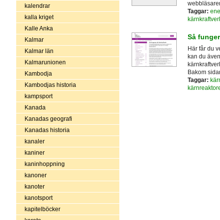
webbläsare
kalendrar
Taggar:
ene
kalla kriget
kärnkraftver
Kalle Anka
Så funger
Kalmar
Här får du v
Kalmar län
kan du även
Kalmarunionen
kärnkraftver
Bakom sidan
Kambodja
Taggar:
kär
Kambodjas historia
kärnreaktore
kampsport
Kanada
Kanadas geografi
Kanadas historia
kanaler
kaniner
kaninhoppning
kanoner
kanoter
kanotsport
kapitelböcker