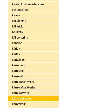
kyrklig konst-medeltiden
kyrkohistoria
kyrkor
kälkåkning
källkritik
Källkritik
källsortering
känslor
kärlek
kärlek
kärlväxter
kärnenergi
kärnfysik
kärnkraft
kärnkraftsolyckor
kärnkraftssäkerhet
kärnkraftverk
kärnreaktorer
kärnteknik