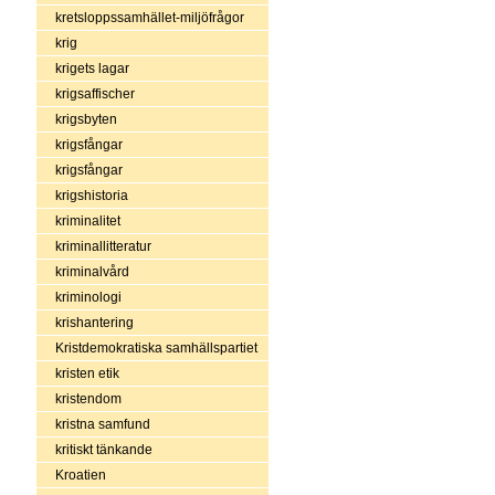
kretsloppssamhället-miljöfrågor
krig
krigets lagar
krigsaffischer
krigsbyten
krigsfångar
krigsfångar
krigshistoria
kriminalitet
kriminallitteratur
kriminalvård
kriminologi
krishantering
Kristdemokratiska samhällspartiet
kristen etik
kristendom
kristna samfund
kritiskt tänkande
Kroatien