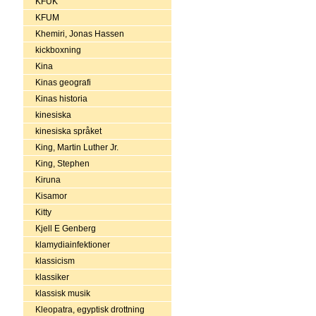
KFUK
KFUM
Khemiri, Jonas Hassen
kickboxning
Kina
Kinas geografi
Kinas historia
kinesiska
kinesiska språket
King, Martin Luther Jr.
King, Stephen
Kiruna
Kisamor
Kitty
Kjell E Genberg
klamydiainfektioner
klassicism
klassiker
klassisk musik
Kleopatra, egyptisk drottning