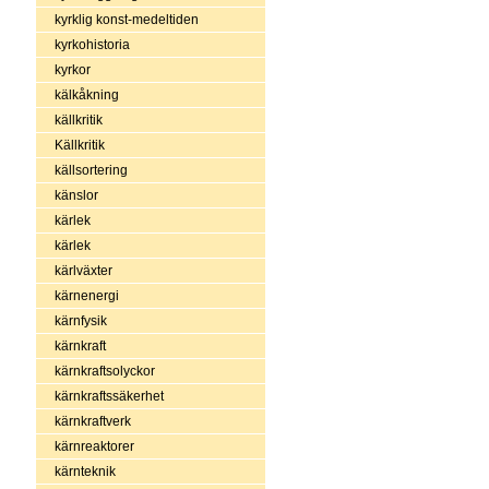
kyrklig konst-medeltiden
kyrkohistoria
kyrkor
kälkåkning
källkritik
Källkritik
källsortering
känslor
kärlek
kärlek
kärlväxter
kärnenergi
kärnfysik
kärnkraft
kärnkraftsolyckor
kärnkraftssäkerhet
kärnkraftverk
kärnreaktorer
kärnteknik