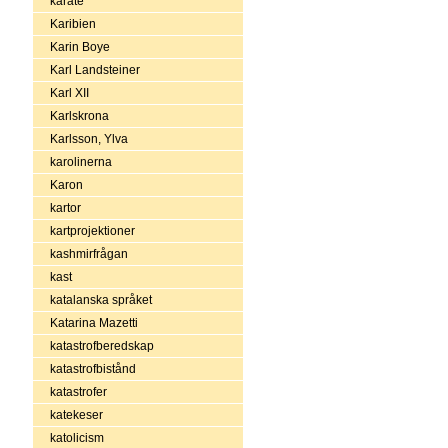
karate
Karibien
Karin Boye
Karl Landsteiner
Karl XII
Karlskrona
Karlsson, Ylva
karolinerna
Karon
kartor
kartprojektioner
kashmirfrågan
kast
katalanska språket
Katarina Mazetti
katastrofberedskap
katastrofbistånd
katastrofer
katekeser
katolicism