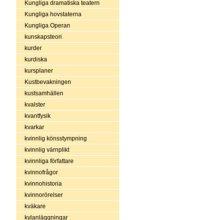
Kungliga dramatiska teatern
Kungliga hovstaterna
Kungliga Operan
kunskapsteori
kurder
kurdiska
kursplaner
Kustbevakningen
kustsamhällen
kvalster
kvantfysik
kvarkar
kvinnlig könsstympning
kvinnlig värnplikt
kvinnliga författare
kvinnofrågor
kvinnohistoria
kvinnorörelser
kväkare
kylanläggningar