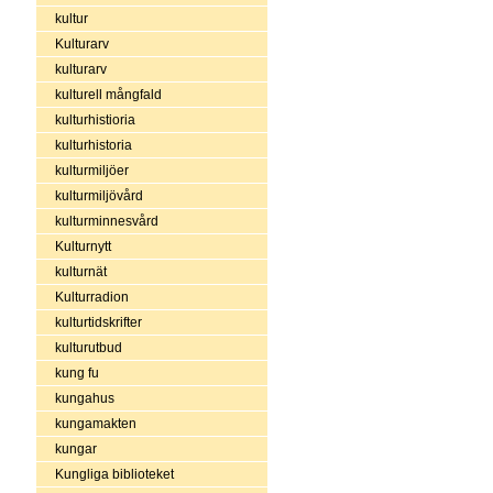
kultur
Kulturarv
kulturarv
kulturell mångfald
kulturhistioria
kulturhistoria
kulturmiljöer
kulturmiljövård
kulturminnesvård
Kulturnytt
kulturnät
Kulturradion
kulturtidskrifter
kulturutbud
kung fu
kungahus
kungamakten
kungar
Kungliga biblioteket