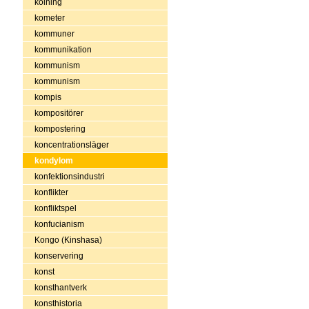
kolning
kometer
kommuner
kommunikation
kommunism
kommunism
kompis
kompositörer
kompostering
koncentrationsläger
kondylom
konfektionsindustri
konflikter
konfliktspel
konfucianism
Kongo (Kinshasa)
konservering
konst
konsthantverk
konsthistoria