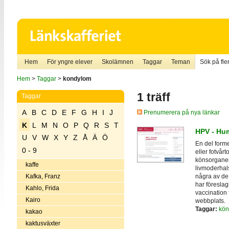
Hem
För yngre elever
Skolämnen
Taggar
Teman
Sök på fler
Hem
>
Taggar
>
kondylom
1 träff
Taggar
A
B
C
D
E
F
G
H
I
J
Prenumerera på nya länkar
K
L
M
N
O
P
Q
R
S
T
HPV - Hum
U
V
W
X
Y
Z
Å
Ä
Ö
En del form
0 - 9
eller fotvår
könsorganen
kaffe
livmoderhal
några av de 
Kafka, Franz
har föreslagi
Kahlo, Frida
vaccination
Kairo
webbplats.
Taggar:
kön
kakao
kaktusväxter