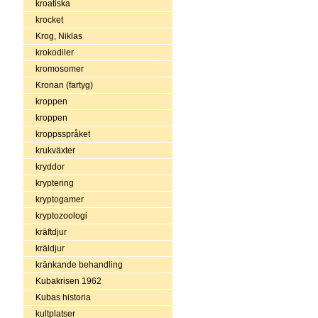
kroatiska
krocket
Krog, Niklas
krokodiler
kromosomer
Kronan (fartyg)
kroppen
kroppen
kroppsspråket
krukväxter
kryddor
kryptering
kryptogamer
kryptozoologi
kräftdjur
kräldjur
kränkande behandling
Kubakrisen 1962
Kubas historia
kultplatser