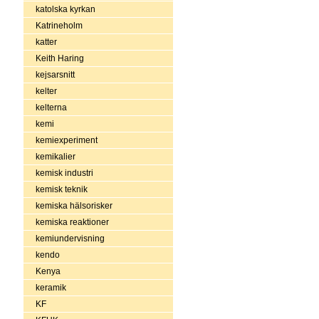
katolska kyrkan
Katrineholm
katter
Keith Haring
kejsarsnitt
kelter
kelterna
kemi
kemiexperiment
kemikalier
kemisk industri
kemisk teknik
kemiska hälsorisker
kemiska reaktioner
kemiundervisning
kendo
Kenya
keramik
KF