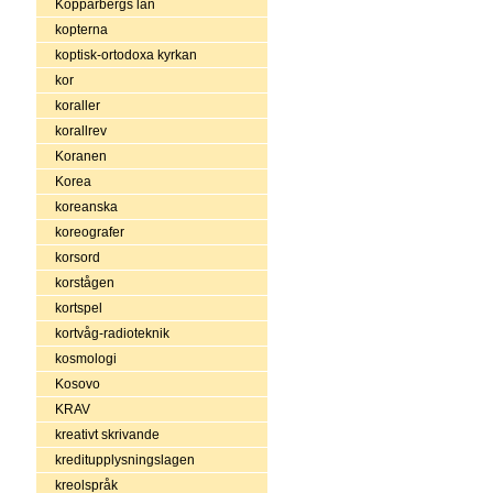
Kopparbergs län
kopterna
koptisk-ortodoxa kyrkan
kor
koraller
korallrev
Koranen
Korea
koreanska
koreografer
korsord
korstågen
kortspel
kortvåg-radioteknik
kosmologi
Kosovo
KRAV
kreativt skrivande
kreditupplysningslagen
kreolspråk