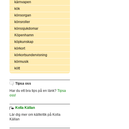
kärnvapen
kök
könsorgan
könsroller
könssjukdomar
Köpenhamn
köpkunskap
körkort
körkortsundervisning
körmusik
kött
Tipsa oss
Har du ett bra tips på en länk?
Tipsa
oss!
Kolla Källan
Lär dig mer om källkritik på Kolla
Källan