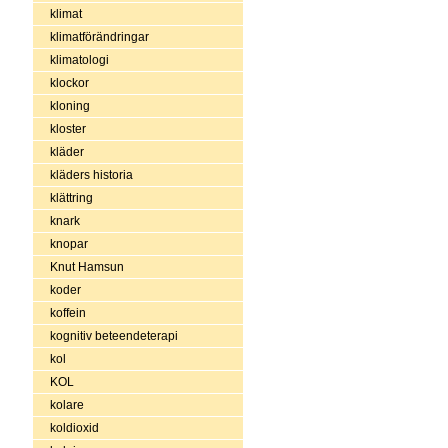
klimat
klimatförändringar
klimatologi
klockor
kloning
kloster
kläder
kläders historia
klättring
knark
knopar
Knut Hamsun
koder
koffein
kognitiv beteendeterapi
kol
KOL
kolare
koldioxid