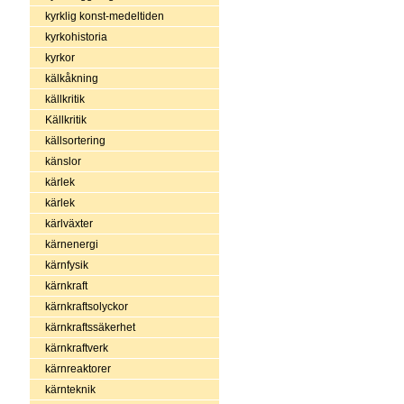
kyrklig konst-medeltiden
kyrkohistoria
kyrkor
kälkåkning
källkritik
Källkritik
källsortering
känslor
kärlek
kärlek
kärlväxter
kärnenergi
kärnfysik
kärnkraft
kärnkraftsolyckor
kärnkraftssäkerhet
kärnkraftverk
kärnreaktorer
kärnteknik