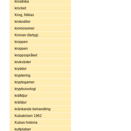
kroatiska
krocket
Krog, Niklas
krokodiler
kromosomer
Kronan (fartyg)
kroppen
kroppen
kroppsspråket
krukväxter
kryddor
kryptering
kryptogamer
kryptozoologi
kräftdjur
kräldjur
kränkande behandling
Kubakrisen 1962
Kubas historia
kultplatser