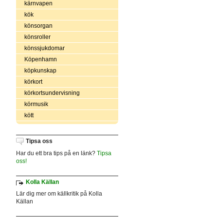
kärnvapen
kök
könsorgan
könsroller
könssjukdomar
Köpenhamn
köpkunskap
körkort
körkortsundervisning
körmusik
kött
Tipsa oss
Har du ett bra tips på en länk?
Tipsa
oss!
Kolla Källan
Lär dig mer om källkritik på Kolla
Källan