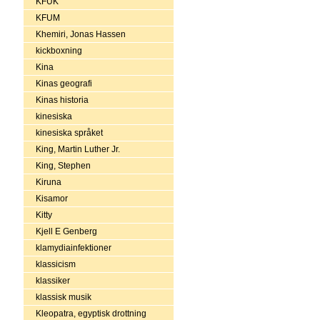
KFUK
KFUM
Khemiri, Jonas Hassen
kickboxning
Kina
Kinas geografi
Kinas historia
kinesiska
kinesiska språket
King, Martin Luther Jr.
King, Stephen
Kiruna
Kisamor
Kitty
Kjell E Genberg
klamydiainfektioner
klassicism
klassiker
klassisk musik
Kleopatra, egyptisk drottning