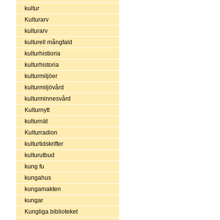
kultur
Kulturarv
kulturarv
kulturell mångfald
kulturhistioria
kulturhistoria
kulturmiljöer
kulturmiljövård
kulturminnesvård
Kulturnytt
kulturnät
Kulturradion
kulturtidskrifter
kulturutbud
kung fu
kungahus
kungamakten
kungar
Kungliga biblioteket