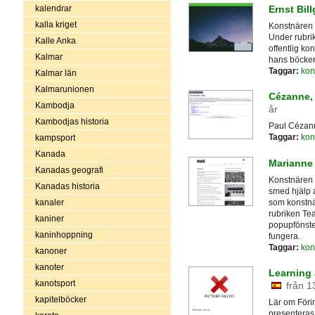
kalendrar
Ernst Bill
kalla kriget
Konstnären v
Under rubrik
Kalle Anka
offentlig ko
Kalmar
hans böcker,
Taggar:
kon
Kalmar län
Kalmarunionen
Cézanne,
Kambodja
år
Kambodjas historia
Paul Cézann
Taggar:
kon
kampsport
Kanada
Marianne
Kanadas geografi
Konstnären 
Kanadas historia
smed hjälp a
som konstnä
kanaler
rubriken Te
kaniner
popupfönster
kaninhoppning
fungera.
Taggar:
kon
kanoner
kanoter
Learning 
kanotsport
från 1
kapitelböcker
Lär om Föri
presenteras h