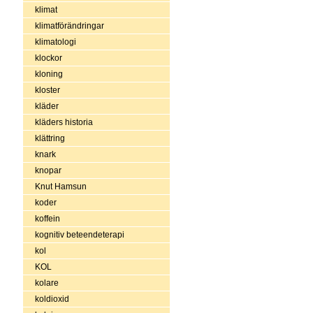
klimat
klimatförändringar
klimatologi
klockor
kloning
kloster
kläder
kläders historia
klättring
knark
knopar
Knut Hamsun
koder
koffein
kognitiv beteendeterapi
kol
KOL
kolare
koldioxid