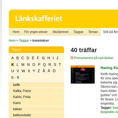
Hem
För yngre elever
Skolämnen
Taggar
Teman
Sök på fler
Hem
>
Taggar
>
konstnärer
40 träffar
Taggar
A
B
C
D
E
F
G
H
I
J
Prenumerera på nya länkar
K
L
M
N
O
P
Q
R
S
T
Haring Ki
U
V
W
X
Y
Z
Å
Ä
Ö
Keith Harin
0 - 9
för sina spe
bekanta sig
kaffe
Stories kan
hans bilder
Kafka, Franz
gubbe" och l
Kahlo, Frida
för lärare. L
Kairo
engelska.
Taggar:
bar
kakao
biografier
,
e
kaktusväxter