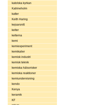
katolska kyrkan
Katrineholm
katter
Keith Haring
kejsarsnitt
kelter
kelterna
kemi
kemiexperiment
kemikalier
kemisk industri
kemisk teknik
kemiska hälsorisker
kemiska reaktioner
kemiundervisning
kendo
Kenya
keramik
KF