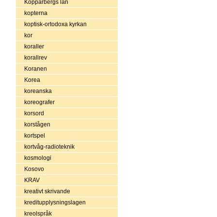
Kopparbergs län
kopterna
koptisk-ortodoxa kyrkan
kor
koraller
korallrev
Koranen
Korea
koreanska
koreografer
korsord
korstågen
kortspel
kortvåg-radioteknik
kosmologi
Kosovo
KRAV
kreativt skrivande
kreditupplysningslagen
kreolspråk