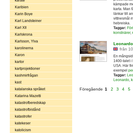
karate
kämpade mot
Karibien
karta. Man f
länkar till 
Karin Boye
vittnesmål 
Karl Landsteiner
hebreiska.
Karl XII
Taggar:
För
konstnärer
,
Karlskrona
Karlsson, Ylva
Leonardo d
karolinerna
från 10
Karon
En mångsidi
1400-talet i
kartor
USA. Här fin
kartprojektioner
exempel
pe
Taggar:
Leo
kashmirfrågan
Leonardo
,
k
kast
Föregående
1
2
3
4
5
katalanska språket
Katarina Mazetti
katastrofberedskap
katastrofbistånd
katastrofer
katekeser
katolicism