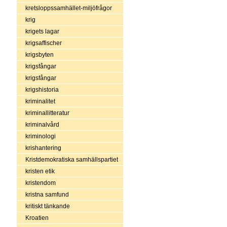
kretsloppssamhället-miljöfrågor
krig
krigets lagar
krigsaffischer
krigsbyten
krigsfångar
krigsfångar
krigshistoria
kriminalitet
kriminallitteratur
kriminalvård
kriminologi
krishantering
Kristdemokratiska samhällspartiet
kristen etik
kristendom
kristna samfund
kritiskt tänkande
Kroatien