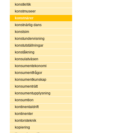
konstkritik
konstmuseer
konstnärer
konstnärlig dans
konstsim
konstundervisning
konstutställningar
konståkning
konsulatväsen
konsumentekonomi
konsumentfrågor
konsumentkunskap
konsumenträtt
konsumentupplysning
konsumtion
kontinentaldrift
kontinenter
kontorsteknik
kopiering