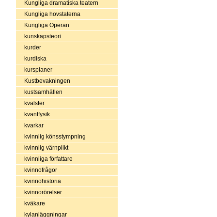
Kungliga dramatiska teatern
Kungliga hovstaterna
Kungliga Operan
kunskapsteori
kurder
kurdiska
kursplaner
Kustbevakningen
kustsamhällen
kvalster
kvantfysik
kvarkar
kvinnlig könsstympning
kvinnlig värnplikt
kvinnliga författare
kvinnofrågor
kvinnohistoria
kvinnorörelser
kväkare
kylanläggningar