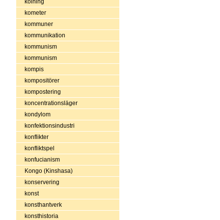
kolning
kometer
kommuner
kommunikation
kommunism
kommunism
kompis
kompositörer
kompostering
koncentrationsläger
kondylom
konfektionsindustri
konflikter
konfliktspel
konfucianism
Kongo (Kinshasa)
konservering
konst
konsthantverk
konsthistoria