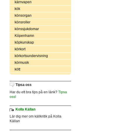
kärnvapen
kök
könsorgan
könsroller
könssjukdomar
Köpenhamn
köpkunskap
körkort
körkortsundervisning
körmusik
kött
Tipsa oss
Har du ett bra tips på en länk?
Tipsa
oss!
Kolla Källan
Lär dig mer om källkritik på Kolla
Källan