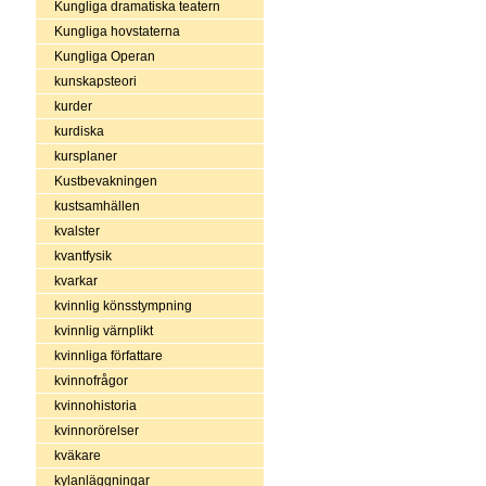
Kungliga dramatiska teatern
Kungliga hovstaterna
Kungliga Operan
kunskapsteori
kurder
kurdiska
kursplaner
Kustbevakningen
kustsamhällen
kvalster
kvantfysik
kvarkar
kvinnlig könsstympning
kvinnlig värnplikt
kvinnliga författare
kvinnofrågor
kvinnohistoria
kvinnorörelser
kväkare
kylanläggningar