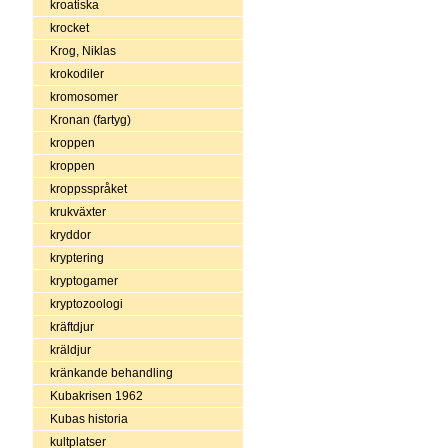
kroatiska
krocket
Krog, Niklas
krokodiler
kromosomer
Kronan (fartyg)
kroppen
kroppen
kroppsspråket
krukväxter
kryddor
kryptering
kryptogamer
kryptozoologi
kräftdjur
kräldjur
kränkande behandling
Kubakrisen 1962
Kubas historia
kultplatser