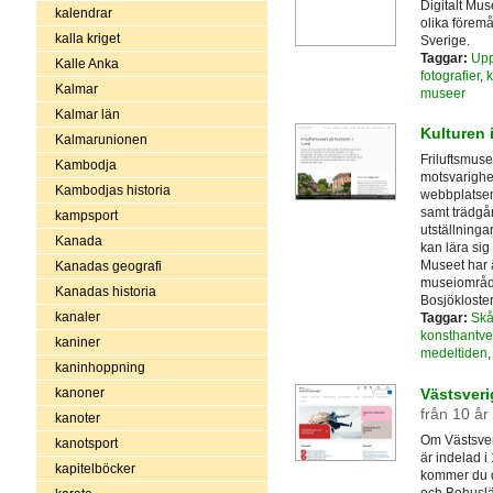
Digitalt Mu
kalendrar
olika förem
kalla kriget
Sverige.
Taggar:
Upp
Kalle Anka
fotografier
,
k
Kalmar
museer
Kalmar län
Kulturen 
Kalmarunionen
Friluftsmuse
Kambodja
motsvarighe
Kambodjas historia
webbplatsen
samt trädgår
kampsport
utställninga
Kanada
kan lära sig
Museet har 
Kanadas geografi
museiområde
Kanadas historia
Bosjökloster
kanaler
Taggar:
Sk
konsthantve
kaniner
medeltiden
kaninhoppning
Västsveri
kanoner
från 10 år
kanoter
Om Västsveri
kanotsport
är indelad i
kapitelböcker
kommer du di
och Bohuslä