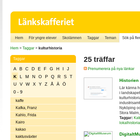
Hem
För yngre elever
Skolämnen
Taggar
Teman
Sök på fler
Hem
>
Taggar
>
kulturhistoria
25 träffar
Taggar
A
B
C
D
E
F
G
H
I
J
Prenumerera på nya länkar
K
L
M
N
O
P
Q
R
S
T
Historien
U
V
W
X
Y
Z
Å
Ä
Ö
Lär känna h
0 - 9
i landskap
kulturhistor
kaffe
industrisamh
Nyköping oc
Kafka, Franz
Stora Malm, 
Kahlo, Frida
Taggar:
Kat
Kairo
lokalhistoria
kakao
Digitalt
kaktusväxter