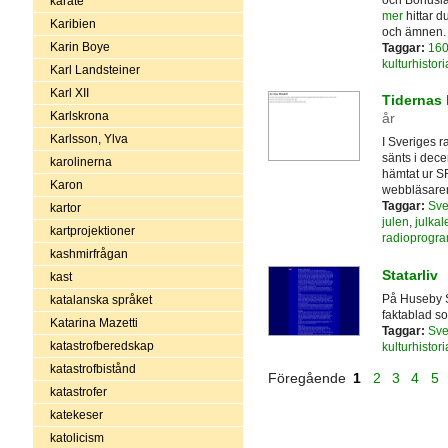
karate
mer
hittar d
Karibien
och ämnen.
Karin Boye
Taggar:
160
kulturhistori
Karl Landsteiner
Karl XII
Tidernas 
Karlskrona
år
Karlsson, Ylva
I Sveriges r
sänts i dece
karolinerna
hämtat ur SR
Karon
webbläsare
Taggar:
Sve
kartor
julen
,
julkal
kartprojektioner
radioprogr
kashmirfrågan
Statarliv
kast
På Huseby S
katalanska språket
faktablad so
Katarina Mazetti
Taggar:
Sve
katastrofberedskap
kulturhistori
katastrofbistånd
Föregående
1
2
3
4
5
katastrofer
katekeser
katolicism