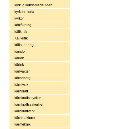
kyrklig konst-medeltiden
kyrkohistoria
kyrkor
kälkåkning
källkritik
Källkritik
källsortering
känslor
kärlek
kärlek
kärlväxter
kärnenergi
kärnfysik
kärnkraft
kärnkraftsolyckor
kärnkraftssäkerhet
kärnkraftverk
kärnreaktorer
kärnteknik