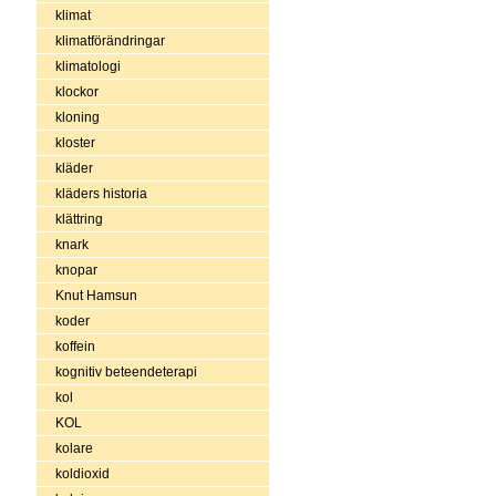
klimat
klimatförändringar
klimatologi
klockor
kloning
kloster
kläder
kläders historia
klättring
knark
knopar
Knut Hamsun
koder
koffein
kognitiv beteendeterapi
kol
KOL
kolare
koldioxid