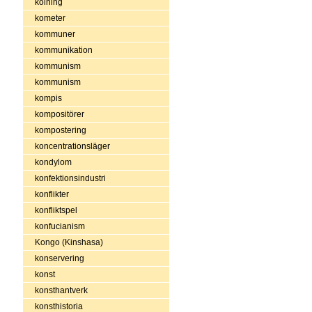
kolning
kometer
kommuner
kommunikation
kommunism
kommunism
kompis
kompositörer
kompostering
koncentrationsläger
kondylom
konfektionsindustri
konflikter
konfliktspel
konfucianism
Kongo (Kinshasa)
konservering
konst
konsthantverk
konsthistoria