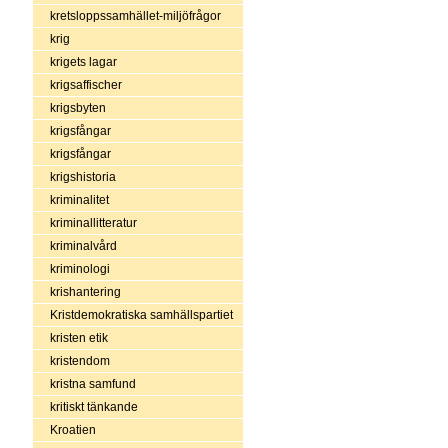
kretsloppssamhället-miljöfrågor
krig
krigets lagar
krigsaffischer
krigsbyten
krigsfångar
krigsfångar
krigshistoria
kriminalitet
kriminallitteratur
kriminalvård
kriminologi
krishantering
Kristdemokratiska samhällspartiet
kristen etik
kristendom
kristna samfund
kritiskt tänkande
Kroatien