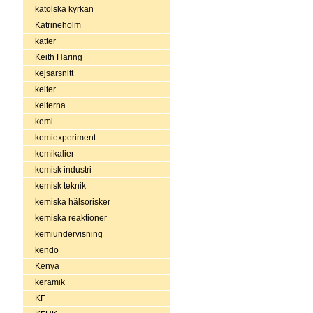
katolska kyrkan
Katrineholm
katter
Keith Haring
kejsarsnitt
kelter
kelterna
kemi
kemiexperiment
kemikalier
kemisk industri
kemisk teknik
kemiska hälsorisker
kemiska reaktioner
kemiundervisning
kendo
Kenya
keramik
KF