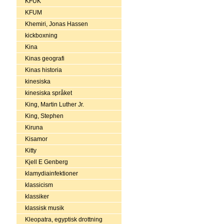
KFUK
KFUM
Khemiri, Jonas Hassen
kickboxning
Kina
Kinas geografi
Kinas historia
kinesiska
kinesiska språket
King, Martin Luther Jr.
King, Stephen
Kiruna
Kisamor
Kitty
Kjell E Genberg
klamydiainfektioner
klassicism
klassiker
klassisk musik
Kleopatra, egyptisk drottning