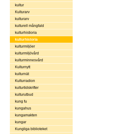
kultur
Kulturarv
kulturarv
kulturell mångfald
kulturhistioria
kulturhistoria
kulturmiljöer
kulturmiljövård
kulturminnesvård
Kulturnytt
kulturnät
Kulturradion
kulturtidskrifter
kulturutbud
kung fu
kungahus
kungamakten
kungar
Kungliga biblioteket