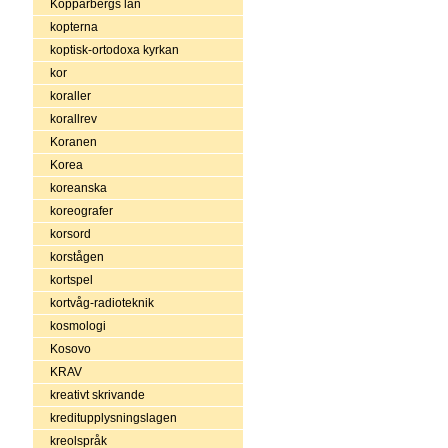
Kopparbergs län
kopterna
koptisk-ortodoxa kyrkan
kor
koraller
korallrev
Koranen
Korea
koreanska
koreografer
korsord
korstågen
kortspel
kortvåg-radioteknik
kosmologi
Kosovo
KRAV
kreativt skrivande
kreditupplysningslagen
kreolspråk