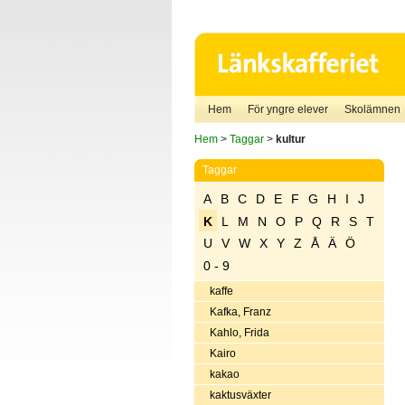
Hem
För yngre elever
Skolämnen
Hem
>
Taggar
>
kultur
Taggar
A
B
C
D
E
F
G
H
I
J
K
L
M
N
O
P
Q
R
S
T
U
V
W
X
Y
Z
Å
Ä
Ö
0 - 9
kaffe
Kafka, Franz
Kahlo, Frida
Kairo
kakao
kaktusväxter