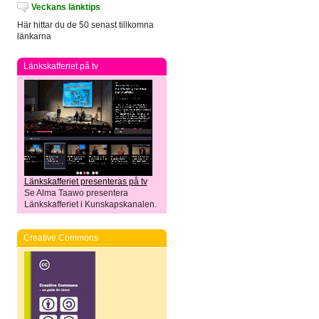
Veckans länktips
Här hittar du de 50 senast tillkomna
länkarna
Länkskafferiet på tv
Länkskafferiet presenteras på tv
Se Alma Taawo presentera
Länkskafferiet i Kunskapskanalen.
Creative Commons