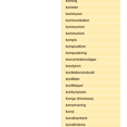
kolning
kometer
kommuner
kommunikation
kommunism
kommunism
kompis
kompositörer
kompostering
koncentrationsläger
kondylom
konfektionsindustri
konflikter
konfliktspel
konfucianism
Kongo (Kinshasa)
konservering
konst
konsthantverk
konsthistoria