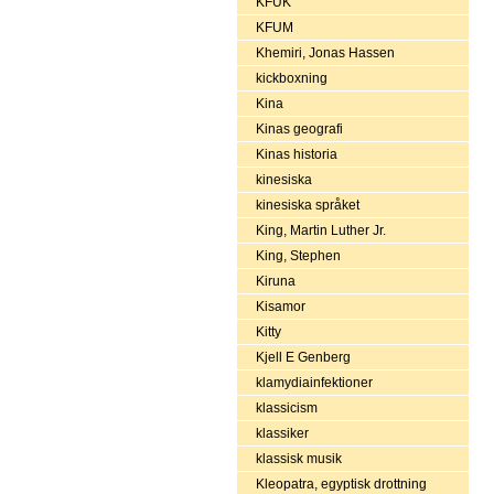
KFUK
KFUM
Khemiri, Jonas Hassen
kickboxning
Kina
Kinas geografi
Kinas historia
kinesiska
kinesiska språket
King, Martin Luther Jr.
King, Stephen
Kiruna
Kisamor
Kitty
Kjell E Genberg
klamydiainfektioner
klassicism
klassiker
klassisk musik
Kleopatra, egyptisk drottning