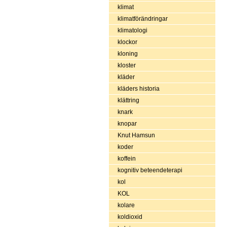
klimat
klimatförändringar
klimatologi
klockor
kloning
kloster
kläder
kläders historia
klättring
knark
knopar
Knut Hamsun
koder
koffein
kognitiv beteendeterapi
kol
KOL
kolare
koldioxid