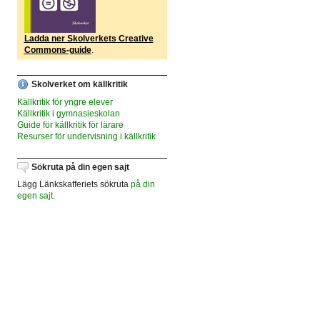
Ladda ner Skolverkets Creative
Commons-guide
.
Skolverket om källkritik
Källkritik för yngre elever
Källkritik i gymnasieskolan
Guide för källkritik för lärare
Resurser för undervisning i källkritik
Sökruta på din egen sajt
Lägg Länkskafferiets sökruta
på din
egen sajt
.