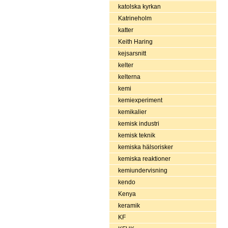
katolska kyrkan
Katrineholm
katter
Keith Haring
kejsarsnitt
kelter
kelterna
kemi
kemiexperiment
kemikalier
kemisk industri
kemisk teknik
kemiska hälsorisker
kemiska reaktioner
kemiundervisning
kendo
Kenya
keramik
KF