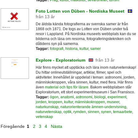
Foto Lotten von Düben - Nordiska Museet
från 13 år
De äldsta kända fotografierna av svenska samer är från
1868 och 1871. De togs av Lotten von Düben under två
resor i Lappland. På Nordiska museets webbplats kan du se
bilderna och läsa om resorna, fotograferingstekniken och
dåtidens syn på samerna.
Taggar:
fotografi
,
historia
,
kultur
,
samer
Explore - Exploratorium
från 13 år
Här finns mycket att upptäcka och lära inom naturvetenskap!
Du hittar onlineutställningar, artiklar, filmer, spel och
aktiviteter. Innehållet är uppdelat i teman: astronomi, jorden,
människokroppen, våra sinnen, kultur, med flera. Här finns
även
material och tips för lärare
. Bakom webbplatsen står
Exploratorium, ett stort experimentmuseum i San Fransisco.
Taggar:
ögon
,
anatomi
,
astronomi
,
biologi
,
experiment
,
jorden
,
kroppen
,
kultur
,
människokroppen
,
museer
,
naturkunskap
,
naturorienterande ämnen-undervisning
,
naturvetenskap
,
optik
,
rymden
,
sinnen
,
synen
,
temaarbete
,
vetenskap
Föregående
1
2
3
4
Nästa