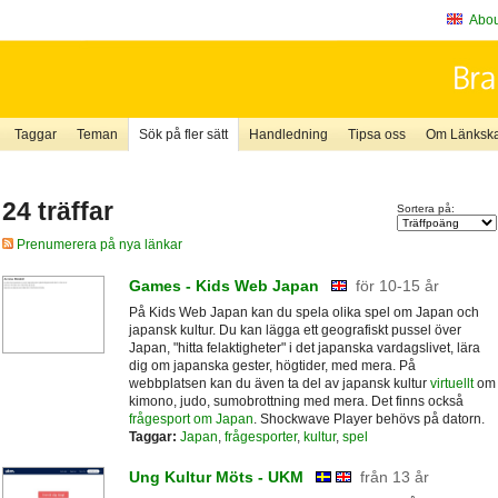
About
Taggar
Teman
Sök på fler sätt
Handledning
Tipsa oss
Om Länkskaf
24 träffar
Sortera på:
Prenumerera på nya länkar
Games - Kids Web Japan
för 10-15 år
På Kids Web Japan kan du spela olika spel om Japan och
japansk kultur. Du kan lägga ett geografiskt pussel över
Japan, "hitta felaktigheter" i det japanska vardagslivet, lära
dig om japanska gester, högtider, med mera. På
webbplatsen kan du även ta del av japansk kultur
virtuellt
om
kimono, judo, sumobrottning med mera. Det finns också
frågesport om Japan
. Shockwave Player behövs på datorn.
Taggar:
Japan
,
frågesporter
,
kultur
,
spel
Ung Kultur Möts - UKM
från 13 år