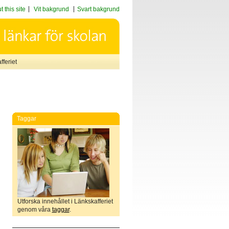
 this site
Vit bakgrund
Svart bakgrund
feriet
Taggar
Utforska innehållet i Länkskafferiet
genom våra
taggar
.