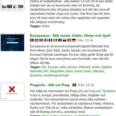
Ordna en kulturfestival - alla mellan 13 och 20 år kan delta!
Initiativ kan tas av kommuner eller en förening, ett
studieförbund eller ett gäng eldsjälar och det ska vara ett
samarbete mellan unga och vuxna. Här finns tips för dem
som vill vara med och ordna eller uppträda och rapporter
från tidigare evenemang.
Taggar:
kultur
Europeana - Sök texter, bilder, filmer och ljud!
från 10 år
Europeana är ett enormt europeiskt digitalt bibliotek! Här
finns filmer, ljud, foton, kartor, böcker och konstverk från
Europas främsta samlingar. Du kan välja språk längt upp till
höger. Det är bara menyerna som översätts, men det blir
lättare att hitta.
Taggar:
EU
,
Europa
,
arkiv
,
böcker
,
bibliotek
,
bilder
,
digitala
bibliotek
,
film
,
fotografier
,
kartor
,
konst
,
kultur
,
litteratur
,
ljudarkiv
,
musikinspelningar
Praginfo - Allt om Prag
från 13 år
Här hittar du information om Prag och om
Prag och Tjeckiens
historia
, kungar, presidenter, viktiga årtal, högtider och
matkultur. Via menyraderna överst visas olika rubriker i
vänstermenyn. För skolarbeten är rubrikerna Fakta, Historia,
Kultur och Värt att se, extra värdefulla. Bakom webbplatsen
står ett företag som bl.a. anordnar resor.
Taggar:
Prag
,
kultur
,
matkultur
,
sevärdheter
,
turism