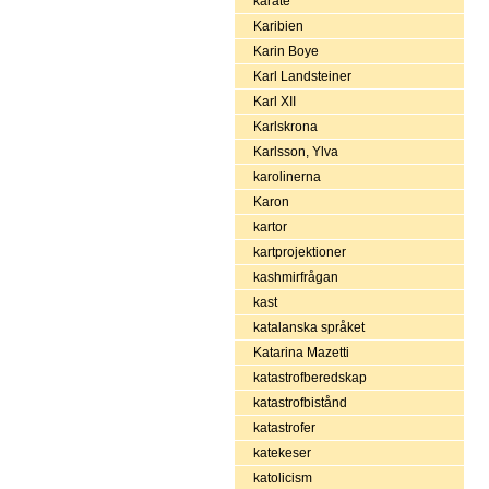
karate
Karibien
Karin Boye
Karl Landsteiner
Karl XII
Karlskrona
Karlsson, Ylva
karolinerna
Karon
kartor
kartprojektioner
kashmirfrågan
kast
katalanska språket
Katarina Mazetti
katastrofberedskap
katastrofbistånd
katastrofer
katekeser
katolicism