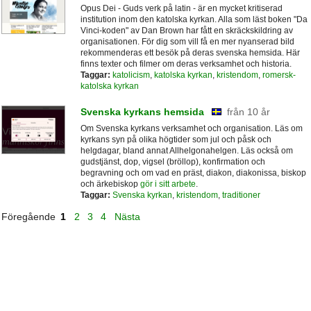
Opus Dei - Guds verk på latin - är en mycket kritiserad
institution inom den katolska kyrkan. Alla som läst boken "Da
Vinci-koden" av Dan Brown har fått en skräckskildring av
organisationen. För dig som vill få en mer nyanserad bild
rekommenderas ett besök på deras svenska hemsida. Här
finns texter och filmer om deras verksamhet och historia.
Taggar:
katolicism
,
katolska kyrkan
,
kristendom
,
romersk-
katolska kyrkan
Svenska kyrkans hemsida
från 10 år
Om Svenska kyrkans verksamhet och organisation. Läs om
kyrkans syn på olika högtider som jul och påsk och
helgdagar, bland annat Allhelgonahelgen. Läs också om
gudstjänst, dop, vigsel (bröllop), konfirmation och
begravning och om vad en präst, diakon, diakonissa, biskop
och ärkebiskop
gör i sitt arbete
.
Taggar:
Svenska kyrkan
,
kristendom
,
traditioner
Föregående
1
2
3
4
Nästa