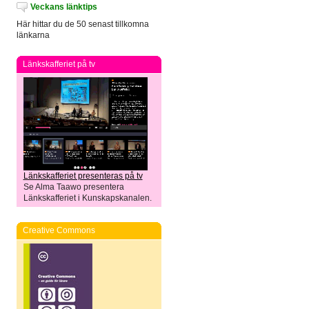
Veckans länktips
Här hittar du de 50 senast tillkomna
länkarna
Länkskafferiet på tv
Länkskafferiet presenteras på tv
Se Alma Taawo presentera
Länkskafferiet i Kunskapskanalen.
Creative Commons