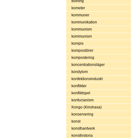
kolning
kometer
kommuner
kommunikation
kommunism
kommunism
kompis
kompositörer
kompostering
koncentrationsläger
kondylom
konfektionsindustri
konflikter
konfliktspel
konfucianism
Kongo (Kinshasa)
konservering
konst
konsthantverk
konsthistoria