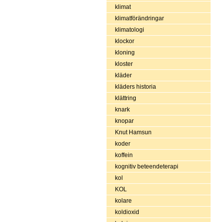
klimat
klimatförändringar
klimatologi
klockor
kloning
kloster
kläder
kläders historia
klättring
knark
knopar
Knut Hamsun
koder
koffein
kognitiv beteendeterapi
kol
KOL
kolare
koldioxid