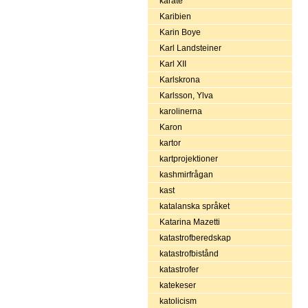
karate
Karibien
Karin Boye
Karl Landsteiner
Karl XII
Karlskrona
Karlsson, Ylva
karolinerna
Karon
kartor
kartprojektioner
kashmirfrågan
kast
katalanska språket
Katarina Mazetti
katastrofberedskap
katastrofbistånd
katastrofer
katekeser
katolicism