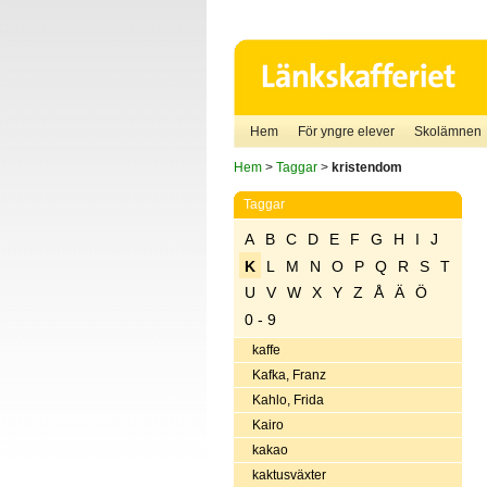
Hem
För yngre elever
Skolämnen
Hem
>
Taggar
>
kristendom
Taggar
A
B
C
D
E
F
G
H
I
J
K
L
M
N
O
P
Q
R
S
T
U
V
W
X
Y
Z
Å
Ä
Ö
0 - 9
kaffe
Kafka, Franz
Kahlo, Frida
Kairo
kakao
kaktusväxter