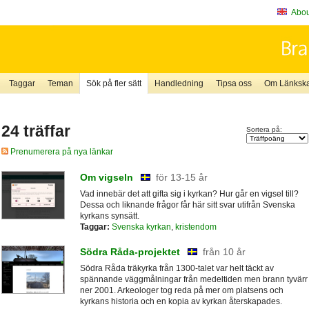
About
Taggar
Teman
Sök på fler sätt
Handledning
Tipsa oss
Om Länkskaf
24 träffar
Sortera på:
Prenumerera på nya länkar
Om vigseln
för 13-15 år
Vad innebär det att gifta sig i kyrkan? Hur går en vigsel till?
Dessa och liknande frågor får här sitt svar utifrån Svenska
kyrkans synsätt.
Taggar:
Svenska kyrkan
,
kristendom
Södra Råda-projektet
från 10 år
Södra Råda träkyrka från 1300-talet var helt täckt av
spännande väggmålningar från medeltiden men brann tyvärr
ner 2001. Arkeologer tog reda på mer om platsens och
kyrkans historia och en kopia av kyrkan återskapades.