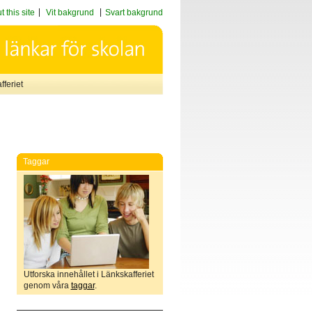
 this site
Vit bakgrund
Svart bakgrund
feriet
Taggar
Utforska innehållet i Länkskafferiet
genom våra
taggar
.