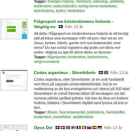
Taggar:
Sveriges historia
,
Värmland
,
arkeologi
,
arkitektur
,
kristendom
,
kulturmiljövård
,
kyrklig konst-medeltiden
,
kyrkohistoria
,
kyrkor
,
medeltiden
Frågesport om kristendomens historia -
Vetgirig.nu
från 13 år
Att delta i frågesport om kristendomens historia är ett trevligt
sätt att träna sina kunskaper inför ett prov. Vad vet du om
Jesus, kyrkan, bibeln, gamla och nya testamentet, med
mera? Du kan också registrera dig gratis och tävla mot
andra. Vetgirig.nu ägs till större delen av Bonnier.
Taggar:
frågesporter
,
kristendom
,
kyrkohistoria
,
religionshistoria
Codex argenteus - Silverbibeln
från 13 år
Codex argenteus, eller Silverbibeln, är en unik handskrift
som finns på Uppsala universitetsbibliotek. Det är en
nedteckning av de fyra evangelierna och skrevs på 500-talet.
Silverbibeln är också främsta källan till kunskapen om det
numera utdöda språket gotiska. Här kan du läsa om bokens
historia, bläddra i Silverbibeln digitalt samt lyssna på text ur
den.
Taggar:
Bibeln
,
Nya testamentet
,
bokhistoria
,
handskrifter
,
kristendom
,
medeltiden
,
språkhistoria
Opus Dei
från 13 år