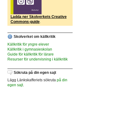
Ladda ner Skolverkets Creative
Commons-guide
.
Skolverket om källkritik
Källkritik för yngre elever
Källkritik i gymnasieskolan
Guide för källkritik för lärare
Resurser för undervisning i källkritik
Sökruta på din egen sajt
Lägg Länkskafferiets sökruta
på din
egen sajt
.