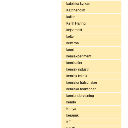
katolska kyrkan
Katrineholm
katter
Keith Haring
kejsarsnitt
kelter
kelterna
kemi
kemiexperiment
kemikalier
kemisk industri
kemisk teknik
kemiska hälsorisker
kemiska reaktioner
kemiundervisning
kendo
Kenya
keramik
KF