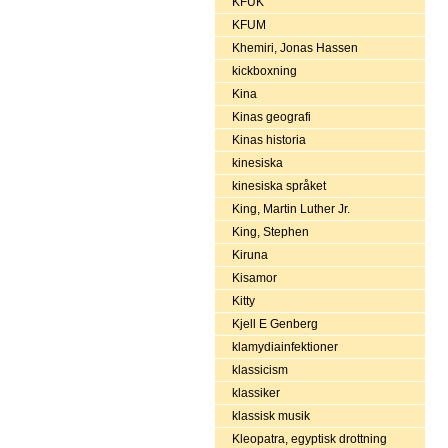
KFUK
KFUM
Khemiri, Jonas Hassen
kickboxning
Kina
Kinas geografi
Kinas historia
kinesiska
kinesiska språket
King, Martin Luther Jr.
King, Stephen
Kiruna
Kisamor
Kitty
Kjell E Genberg
klamydiainfektioner
klassicism
klassiker
klassisk musik
Kleopatra, egyptisk drottning