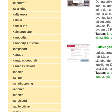
Denna artike
kalendrar
inom naturv
kalla kriget
kring den g
menar att m
Kalle Anka
eventuella k
Kalmar
att det behö
orsaker. For
Kalmar län
bygger på F
Kalmarunionen
Taggar:
for
Kambodja
klimatföränd
Kambodjas historia
Luftvägar
kampsport
Luftvägarna
Kanada
här. Läs om 
Kanadas geografi
stämbanden, 
funktioner. 
Kanadas historia
cystisk fibr
kanaler
Taggar:
ana
lungor
,
männ
kaniner
kaninhoppning
kanoner
kanoter
kanotsport
kapitelböcker