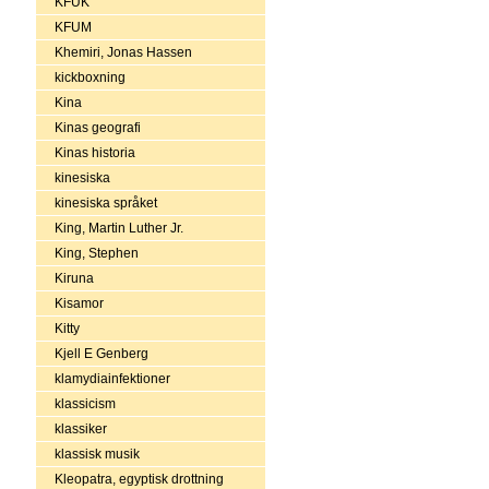
KFUK
KFUM
Khemiri, Jonas Hassen
kickboxning
Kina
Kinas geografi
Kinas historia
kinesiska
kinesiska språket
King, Martin Luther Jr.
King, Stephen
Kiruna
Kisamor
Kitty
Kjell E Genberg
klamydiainfektioner
klassicism
klassiker
klassisk musik
Kleopatra, egyptisk drottning