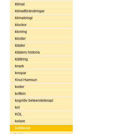
klimat
klimatförändringar
klimatologi
klockor
kloning
kloster
kläder
kläders historia
klättring
knark
knopar
Knut Hamsun
koder
koffein
kognitiv beteendeterapi
kol
KOL
kolare
koldioxid