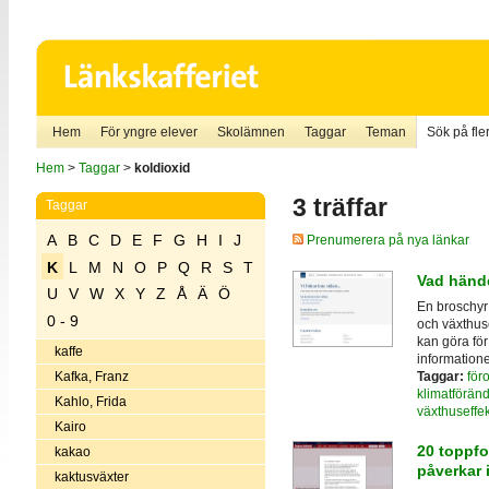
Hem
För yngre elever
Skolämnen
Taggar
Teman
Sök på fler
Hem
>
Taggar
>
koldioxid
3 träffar
Taggar
A
B
C
D
E
F
G
H
I
J
Prenumerera på nya länkar
K
L
M
N
O
P
Q
R
S
T
Vad hände
U
V
W
X
Y
Z
Å
Ä
Ö
En broschyr
0 - 9
och växthus
kan göra fö
kaffe
informatione
Taggar:
för
Kafka, Franz
klimatföränd
Kahlo, Frida
växthuseffe
Kairo
20 toppfo
kakao
påverkar 
kaktusväxter