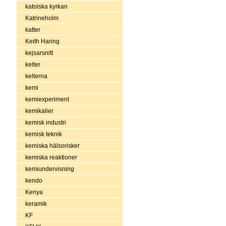
katolska kyrkan
Katrineholm
katter
Keith Haring
kejsarsnitt
kelter
kelterna
kemi
kemiexperiment
kemikalier
kemisk industri
kemisk teknik
kemiska hälsorisker
kemiska reaktioner
kemiundervisning
kendo
Kenya
keramik
KF