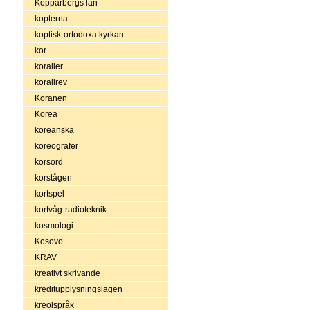
Kopparbergs län
kopterna
koptisk-ortodoxa kyrkan
kor
koraller
korallrev
Koranen
Korea
koreanska
koreografer
korsord
korstågen
kortspel
kortvåg-radioteknik
kosmologi
Kosovo
KRAV
kreativt skrivande
kreditupplysningslagen
kreolspråk