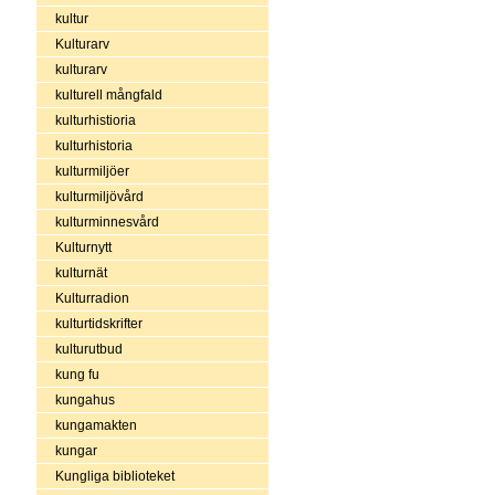
kultur
Kulturarv
kulturarv
kulturell mångfald
kulturhistioria
kulturhistoria
kulturmiljöer
kulturmiljövård
kulturminnesvård
Kulturnytt
kulturnät
Kulturradion
kulturtidskrifter
kulturutbud
kung fu
kungahus
kungamakten
kungar
Kungliga biblioteket