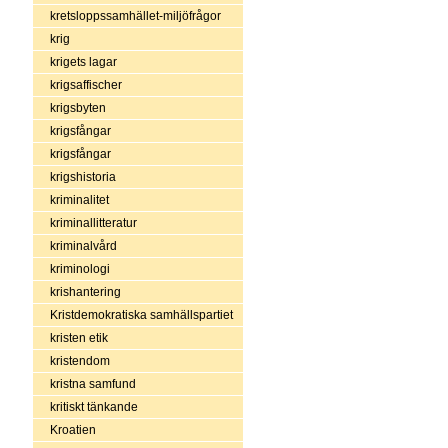
kretsloppssamhället-miljöfrågor
krig
krigets lagar
krigsaffischer
krigsbyten
krigsfångar
krigsfångar
krigshistoria
kriminalitet
kriminallitteratur
kriminalvård
kriminologi
krishantering
Kristdemokratiska samhällspartiet
kristen etik
kristendom
kristna samfund
kritiskt tänkande
Kroatien