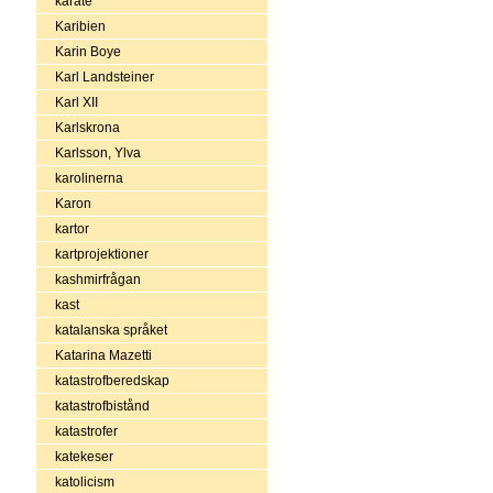
karate
Karibien
Karin Boye
Karl Landsteiner
Karl XII
Karlskrona
Karlsson, Ylva
karolinerna
Karon
kartor
kartprojektioner
kashmirfrågan
kast
katalanska språket
Katarina Mazetti
katastrofberedskap
katastrofbistånd
katastrofer
katekeser
katolicism