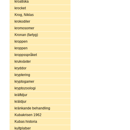
kroatiska
krocket
Krog, Niklas
krokodiler
kromosomer
Kronan (fartyg)
kroppen
kroppen
kroppsspråket
krukväxter
kryddor
kryptering
kryptogamer
kryptozoologi
kräftdjur
kräldjur
kränkande behandling
Kubakrisen 1962
Kubas historia
kultplatser