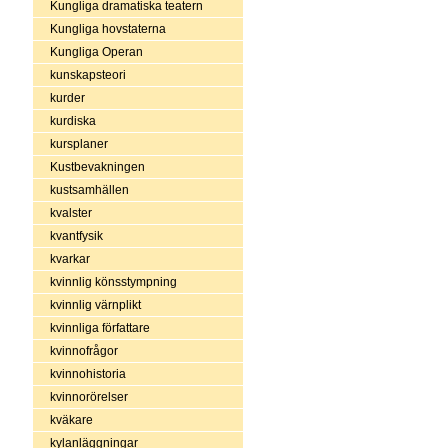
Kungliga dramatiska teatern
Kungliga hovstaterna
Kungliga Operan
kunskapsteori
kurder
kurdiska
kursplaner
Kustbevakningen
kustsamhällen
kvalster
kvantfysik
kvarkar
kvinnlig könsstympning
kvinnlig värnplikt
kvinnliga författare
kvinnofrågor
kvinnohistoria
kvinnorörelser
kväkare
kylanläggningar