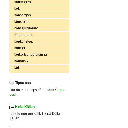
kärnvapen
kök
könsorgan
könsroller
könssjukdomar
Köpenhamn
köpkunskap
körkort
körkortsundervisning
körmusik
kött
Tipsa oss
Har du ett bra tips på en länk?
Tipsa
oss!
Kolla Källan
Lär dig mer om källkritik på Kolla
Källan