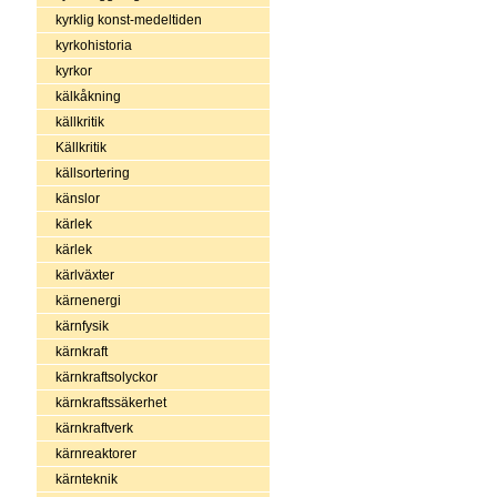
kyrklig konst-medeltiden
kyrkohistoria
kyrkor
kälkåkning
källkritik
Källkritik
källsortering
känslor
kärlek
kärlek
kärlväxter
kärnenergi
kärnfysik
kärnkraft
kärnkraftsolyckor
kärnkraftssäkerhet
kärnkraftverk
kärnreaktorer
kärnteknik