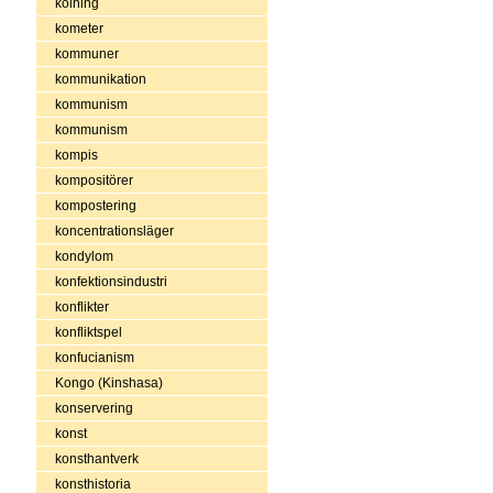
kolning
kometer
kommuner
kommunikation
kommunism
kommunism
kompis
kompositörer
kompostering
koncentrationsläger
kondylom
konfektionsindustri
konflikter
konfliktspel
konfucianism
Kongo (Kinshasa)
konservering
konst
konsthantverk
konsthistoria