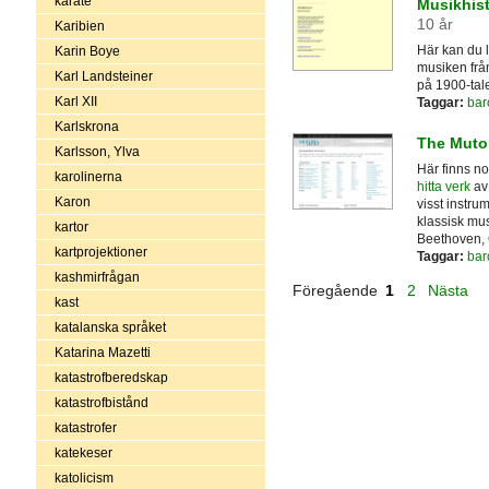
karate
Musikhist
10 år
Karibien
Här kan du 
Karin Boye
musiken frå
Karl Landsteiner
på 1900-tale
Karl XII
Taggar:
bar
Karlskrona
The Mutop
Karlsson, Ylva
Här finns no
karolinerna
hitta verk
av 
Karon
visst instru
klassisk mu
kartor
Beethoven, 
kartprojektioner
Taggar:
bar
kashmirfrågan
Föregående
1
2
Nästa
kast
katalanska språket
Katarina Mazetti
katastrofberedskap
katastrofbistånd
katastrofer
katekeser
katolicism