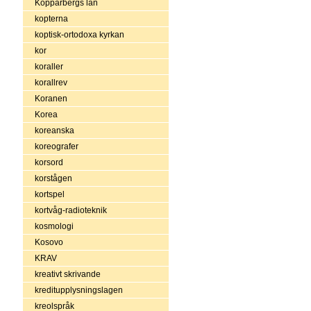
Kopparbergs län
kopterna
koptisk-ortodoxa kyrkan
kor
koraller
korallrev
Koranen
Korea
koreanska
koreografer
korsord
korstågen
kortspel
kortvåg-radioteknik
kosmologi
Kosovo
KRAV
kreativt skrivande
kreditupplysningslagen
kreolspråk