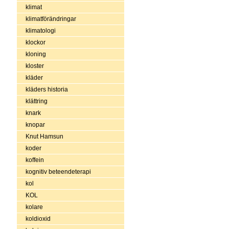
klimat
klimatförändringar
klimatologi
klockor
kloning
kloster
kläder
kläders historia
klättring
knark
knopar
Knut Hamsun
koder
koffein
kognitiv beteendeterapi
kol
KOL
kolare
koldioxid