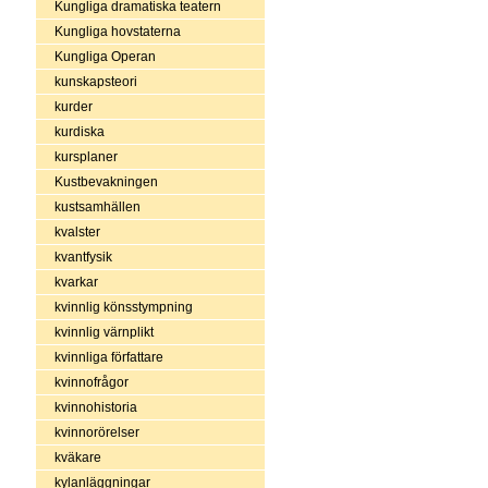
Kungliga dramatiska teatern
Kungliga hovstaterna
Kungliga Operan
kunskapsteori
kurder
kurdiska
kursplaner
Kustbevakningen
kustsamhällen
kvalster
kvantfysik
kvarkar
kvinnlig könsstympning
kvinnlig värnplikt
kvinnliga författare
kvinnofrågor
kvinnohistoria
kvinnorörelser
kväkare
kylanläggningar