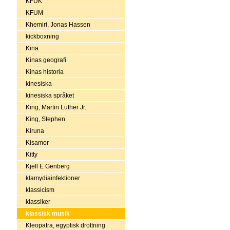
KFUK
KFUM
Khemiri, Jonas Hassen
kickboxning
Kina
Kinas geografi
Kinas historia
kinesiska
kinesiska språket
King, Martin Luther Jr.
King, Stephen
Kiruna
Kisamor
Kitty
Kjell E Genberg
klamydiainfektioner
klassicism
klassiker
klassisk musik
Kleopatra, egyptisk drottning