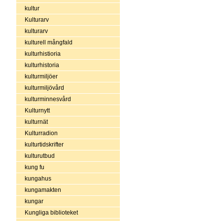
kultur
Kulturarv
kulturarv
kulturell mångfald
kulturhistioria
kulturhistoria
kulturmiljöer
kulturmiljövård
kulturminnesvård
Kulturnytt
kulturnät
Kulturradion
kulturtidskrifter
kulturutbud
kung fu
kungahus
kungamakten
kungar
Kungliga biblioteket