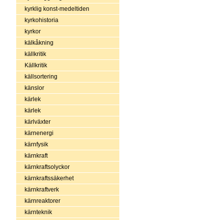
kyrklig konst-medeltiden
kyrkohistoria
kyrkor
kälkåkning
källkritik
Källkritik
källsortering
känslor
kärlek
kärlek
kärlväxter
kärnenergi
kärnfysik
kärnkraft
kärnkraftsolyckor
kärnkraftssäkerhet
kärnkraftverk
kärnreaktorer
kärnteknik