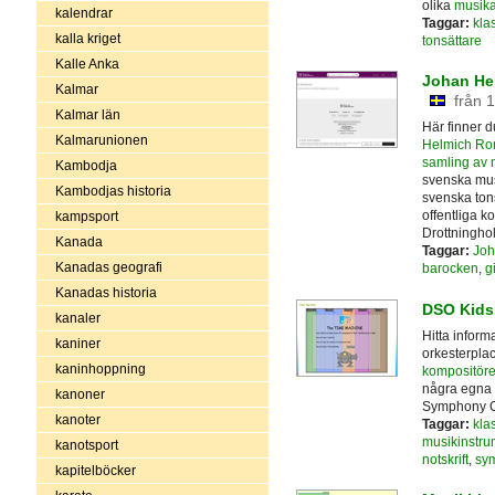
olika
musika
kalendrar
Taggar:
kla
kalla kriget
tonsättare
Kalle Anka
Johan He
Kalmar
från 
Kalmar län
Här finner du
Kalmarunionen
Helmich R
samling av n
Kambodja
svenska mus
Kambodjas historia
svenska ton
offentliga k
kampsport
Drottningho
Kanada
Taggar:
Joh
Kanadas geografi
barocken
,
gi
Kanadas historia
DSO Kids
kanaler
Hitta inform
kaniner
orkesterplac
kaninhoppning
kompositöre
några egna 
kanoner
Symphony O
kanoter
Taggar:
kla
musikinstru
kanotsport
notskrift
,
sym
kapitelböcker