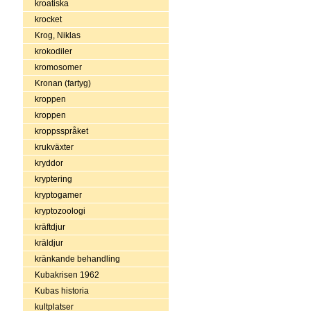
kroatiska
krocket
Krog, Niklas
krokodiler
kromosomer
Kronan (fartyg)
kroppen
kroppen
kroppsspråket
krukväxter
kryddor
kryptering
kryptogamer
kryptozoologi
kräftdjur
kräldjur
kränkande behandling
Kubakrisen 1962
Kubas historia
kultplatser