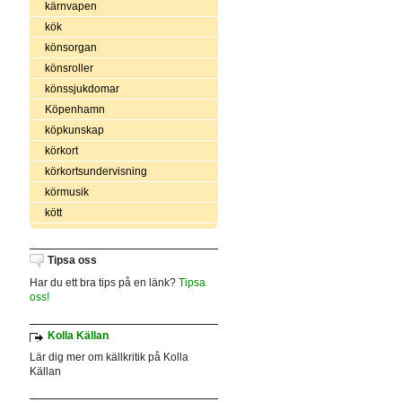
kärnvapen
kök
könsorgan
könsroller
könssjukdomar
Köpenhamn
köpkunskap
körkort
körkortsundervisning
körmusik
kött
Tipsa oss
Har du ett bra tips på en länk?
Tipsa
oss!
Kolla Källan
Lär dig mer om källkritik på Kolla
Källan