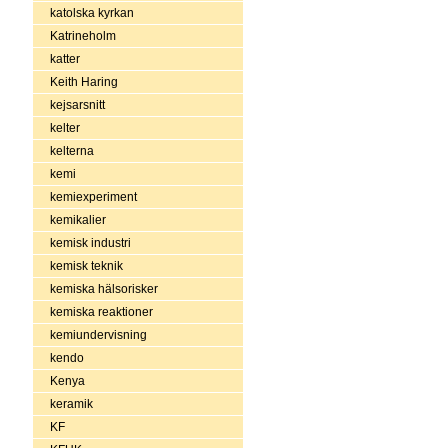
katolska kyrkan
Katrineholm
katter
Keith Haring
kejsarsnitt
kelter
kelterna
kemi
kemiexperiment
kemikalier
kemisk industri
kemisk teknik
kemiska hälsorisker
kemiska reaktioner
kemiundervisning
kendo
Kenya
keramik
KF