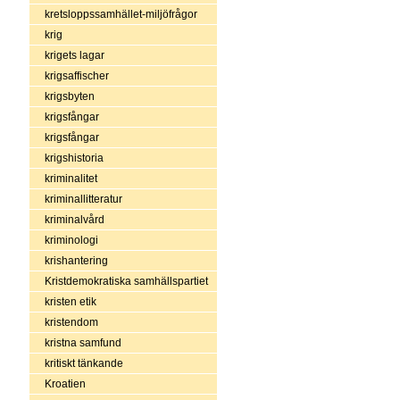
kretsloppssamhället-miljöfrågor
krig
krigets lagar
krigsaffischer
krigsbyten
krigsfångar
krigsfångar
krigshistoria
kriminalitet
kriminallitteratur
kriminalvård
kriminologi
krishantering
Kristdemokratiska samhällspartiet
kristen etik
kristendom
kristna samfund
kritiskt tänkande
Kroatien