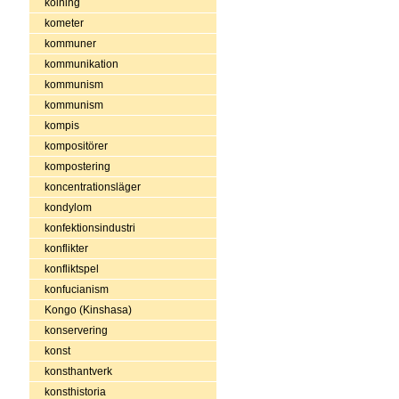
kolning
kometer
kommuner
kommunikation
kommunism
kommunism
kompis
kompositörer
kompostering
koncentrationsläger
kondylom
konfektionsindustri
konflikter
konfliktspel
konfucianism
Kongo (Kinshasa)
konservering
konst
konsthantverk
konsthistoria