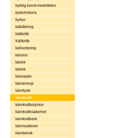
kyrklig konst-medeltiden
kyrkohistoria
kyrkor
kälkåkning
källkritik
Källkritik
källsortering
känslor
kärlek
kärlek
kärlväxter
kärnenergi
kärnfysik
kärnkraft
kärnkraftsolyckor
kärnkraftssäkerhet
kärnkraftverk
kärnreaktorer
kärnteknik