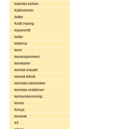
katolska kyrkan
Katrineholm
katter
Keith Haring
kejsarsnitt
kelter
kelterna
kemi
kemiexperiment
kemikalier
kemisk industri
kemisk teknik
kemiska hälsorisker
kemiska reaktioner
kemiundervisning
kendo
Kenya
keramik
KF