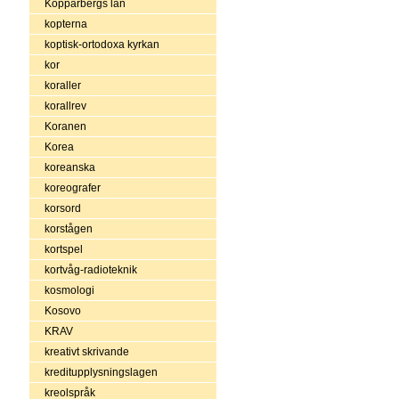
Kopparbergs län
kopterna
koptisk-ortodoxa kyrkan
kor
koraller
korallrev
Koranen
Korea
koreanska
koreografer
korsord
korstågen
kortspel
kortvåg-radioteknik
kosmologi
Kosovo
KRAV
kreativt skrivande
kreditupplysningslagen
kreolspråk