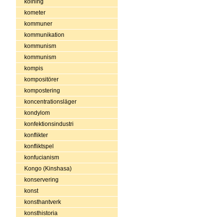
kolning
kometer
kommuner
kommunikation
kommunism
kommunism
kompis
kompositörer
kompostering
koncentrationsläger
kondylom
konfektionsindustri
konflikter
konfliktspel
konfucianism
Kongo (Kinshasa)
konservering
konst
konsthantverk
konsthistoria