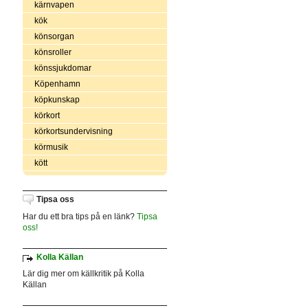
kärnvapen
kök
könsorgan
könsroller
könssjukdomar
Köpenhamn
köpkunskap
körkort
körkortsundervisning
körmusik
kött
Tipsa oss
Har du ett bra tips på en länk?
Tipsa
oss!
Kolla Källan
Lär dig mer om källkritik på Kolla
Källan