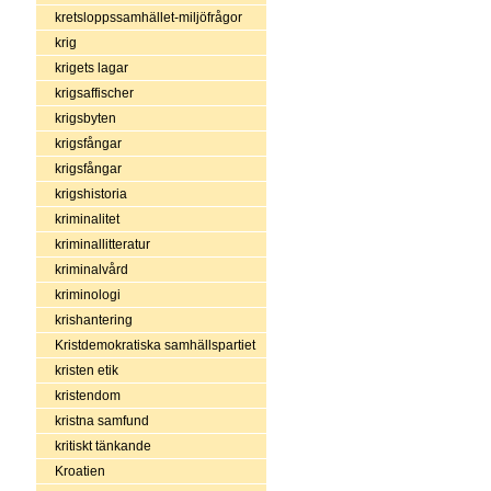
kretsloppssamhället-miljöfrågor
krig
krigets lagar
krigsaffischer
krigsbyten
krigsfångar
krigsfångar
krigshistoria
kriminalitet
kriminallitteratur
kriminalvård
kriminologi
krishantering
Kristdemokratiska samhällspartiet
kristen etik
kristendom
kristna samfund
kritiskt tänkande
Kroatien