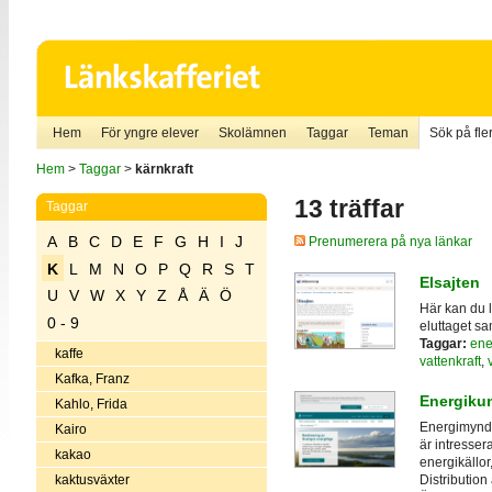
Hem
För yngre elever
Skolämnen
Taggar
Teman
Sök på fler
Hem
>
Taggar
>
kärnkraft
13 träffar
Taggar
A
B
C
D
E
F
G
H
I
J
Prenumerera på nya länkar
K
L
M
N
O
P
Q
R
S
T
Elsajten
U
V
W
X
Y
Z
Å
Ä
Ö
Här kan du l
0 - 9
eluttaget sa
Taggar:
ene
kaffe
vattenkraft
,
Kafka, Franz
Energiku
Kahlo, Frida
Energimyndig
Kairo
är intresser
kakao
energikällo
kaktusväxter
Distribution