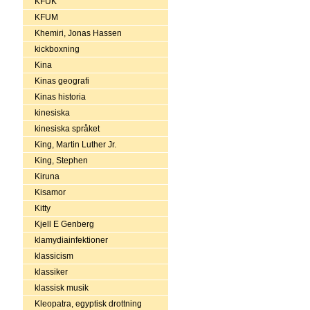
KFUK
KFUM
Khemiri, Jonas Hassen
kickboxning
Kina
Kinas geografi
Kinas historia
kinesiska
kinesiska språket
King, Martin Luther Jr.
King, Stephen
Kiruna
Kisamor
Kitty
Kjell E Genberg
klamydiainfektioner
klassicism
klassiker
klassisk musik
Kleopatra, egyptisk drottning