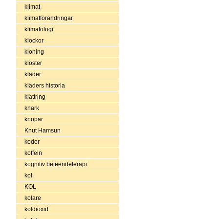
klimat
klimatförändringar
klimatologi
klockor
kloning
kloster
kläder
kläders historia
klättring
knark
knopar
Knut Hamsun
koder
koffein
kognitiv beteendeterapi
kol
KOL
kolare
koldioxid