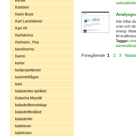
karate
radioaktivite
Karibien
Analysgr
Karin Boye
Karl Landsteiner
Här hittar d
uran och str
Karl XII
energi. Mate
Karlskrona
till kraftin
Taggar:
ene
Karlsson, Ylva
kärnkraftss
karolinerna
Föregående
1
2
3
Näst
Karon
kartor
kartprojektioner
kashmirfrågan
kast
katalanska språket
Katarina Mazetti
katastrofberedskap
katastrofbistånd
katastrofer
katekeser
katolicism