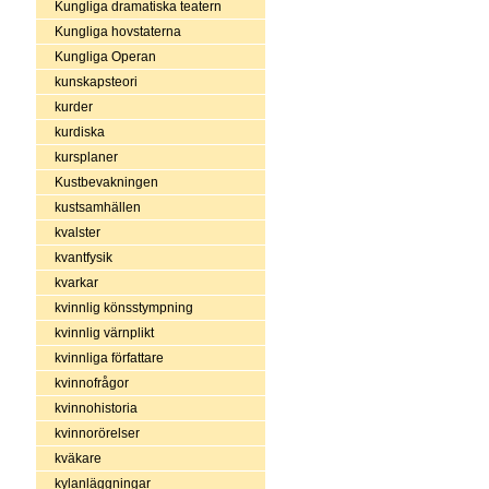
Kungliga dramatiska teatern
Kungliga hovstaterna
Kungliga Operan
kunskapsteori
kurder
kurdiska
kursplaner
Kustbevakningen
kustsamhällen
kvalster
kvantfysik
kvarkar
kvinnlig könsstympning
kvinnlig värnplikt
kvinnliga författare
kvinnofrågor
kvinnohistoria
kvinnorörelser
kväkare
kylanläggningar