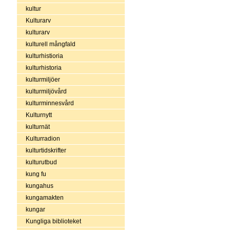
kultur
Kulturarv
kulturarv
kulturell mångfald
kulturhistioria
kulturhistoria
kulturmiljöer
kulturmiljövård
kulturminnesvård
Kulturnytt
kulturnät
Kulturradion
kulturtidskrifter
kulturutbud
kung fu
kungahus
kungamakten
kungar
Kungliga biblioteket