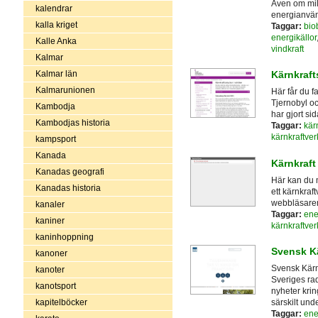
Även om milj
kalendrar
energianvä
kalla kriget
Taggar:
bio
energikällor
Kalle Anka
vindkraft
Kalmar
Kalmar län
Kärnkraft
Kalmarunionen
Här får du f
Tjernobyl o
Kambodja
har gjort sid
Kambodjas historia
Taggar:
kär
kärnkraftver
kampsport
Kanada
Kärnkraft
Kanadas geografi
Här kan du 
Kanadas historia
ett kärnkraf
webbläsare
kanaler
Taggar:
ene
kaniner
kärnkraftver
kaninhoppning
Svensk K
kanoner
Svensk Kärn
kanoter
Sveriges rad
kanotsport
nyheter krin
kapitelböcker
särskilt un
Taggar:
ene