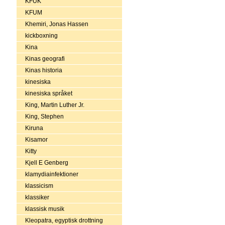
KFUK
KFUM
Khemiri, Jonas Hassen
kickboxning
Kina
Kinas geografi
Kinas historia
kinesiska
kinesiska språket
King, Martin Luther Jr.
King, Stephen
Kiruna
Kisamor
Kitty
Kjell E Genberg
klamydiainfektioner
klassicism
klassiker
klassisk musik
Kleopatra, egyptisk drottning