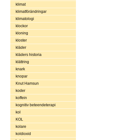
klimat
klimatförändringar
klimatologi
klockor
kloning
kloster
kläder
kläders historia
klättring
knark
knopar
Knut Hamsun
koder
koffein
kognitiv beteendeterapi
kol
KOL
kolare
koldioxid