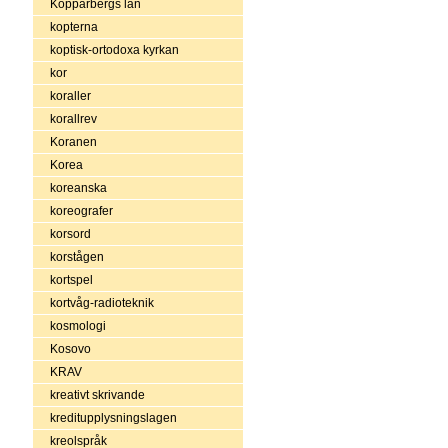
Kopparbergs län
kopterna
koptisk-ortodoxa kyrkan
kor
koraller
korallrev
Koranen
Korea
koreanska
koreografer
korsord
korstågen
kortspel
kortvåg-radioteknik
kosmologi
Kosovo
KRAV
kreativt skrivande
kreditupplysningslagen
kreolspråk