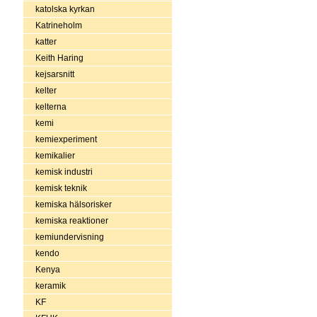
katolska kyrkan
Katrineholm
katter
Keith Haring
kejsarsnitt
kelter
kelterna
kemi
kemiexperiment
kemikalier
kemisk industri
kemisk teknik
kemiska hälsorisker
kemiska reaktioner
kemiundervisning
kendo
Kenya
keramik
KF