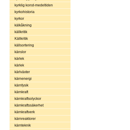
kyrklig konst-medeltiden
kyrkohistoria
kyrkor
kälkåkning
källkritik
Källkritik
källsortering
känslor
kärlek
kärlek
kärlväxter
kärnenergi
kärnfysik
kärnkraft
kärnkraftsolyckor
kärnkraftssäkerhet
kärnkraftverk
kärnreaktorer
kärnteknik