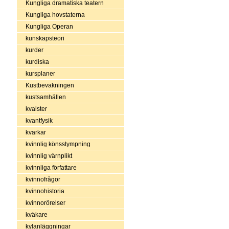
Kungliga dramatiska teatern
Kungliga hovstaterna
Kungliga Operan
kunskapsteori
kurder
kurdiska
kursplaner
Kustbevakningen
kustsamhällen
kvalster
kvantfysik
kvarkar
kvinnlig könsstympning
kvinnlig värnplikt
kvinnliga författare
kvinnofrågor
kvinnohistoria
kvinnorörelser
kväkare
kylanläggningar