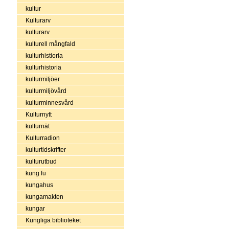
kultur
Kulturarv
kulturarv
kulturell mångfald
kulturhistioria
kulturhistoria
kulturmiljöer
kulturmiljövård
kulturminnesvård
Kulturnytt
kulturnät
Kulturradion
kulturtidskrifter
kulturutbud
kung fu
kungahus
kungamakten
kungar
Kungliga biblioteket