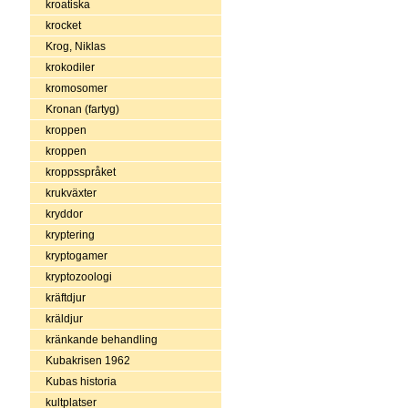
kroatiska
krocket
Krog, Niklas
krokodiler
kromosomer
Kronan (fartyg)
kroppen
kroppen
kroppsspråket
krukväxter
kryddor
kryptering
kryptogamer
kryptozoologi
kräftdjur
kräldjur
kränkande behandling
Kubakrisen 1962
Kubas historia
kultplatser