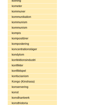
kolning
kometer
kommuner
kommunikation
kommunism
kommunism
kompis
kompositörer
kompostering
koncentrationsläger
kondylom
konfektionsindustri
konflikter
konfliktspel
konfucianism
Kongo (Kinshasa)
konservering
konst
konsthantverk
konsthistoria