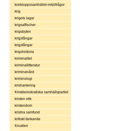
kretsloppssamhället-miljöfrågor
krig
krigets lagar
krigsaffischer
krigsbyten
krigsfångar
krigsfångar
krigshistoria
kriminalitet
kriminallitteratur
kriminalvård
kriminologi
krishantering
Kristdemokratiska samhällspartiet
kristen etik
kristendom
kristna samfund
kritiskt tänkande
Kroatien