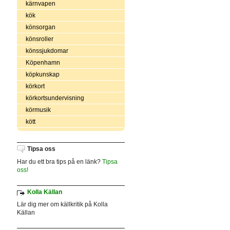
kärnvapen
kök
könsorgan
könsroller
könssjukdomar
Köpenhamn
köpkunskap
körkort
körkortsundervisning
körmusik
kött
Tipsa oss
Har du ett bra tips på en länk?
Tipsa
oss!
Kolla Källan
Lär dig mer om källkritik på Kolla
Källan