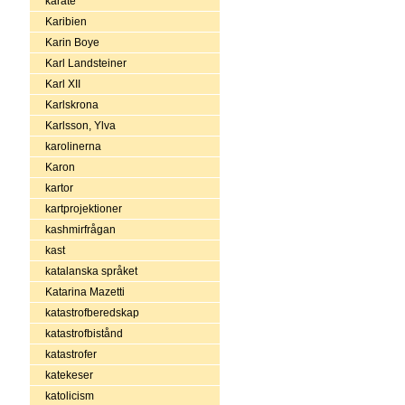
karate
Karibien
Karin Boye
Karl Landsteiner
Karl XII
Karlskrona
Karlsson, Ylva
karolinerna
Karon
kartor
kartprojektioner
kashmirfrågan
kast
katalanska språket
Katarina Mazetti
katastrofberedskap
katastrofbistånd
katastrofer
katekeser
katolicism