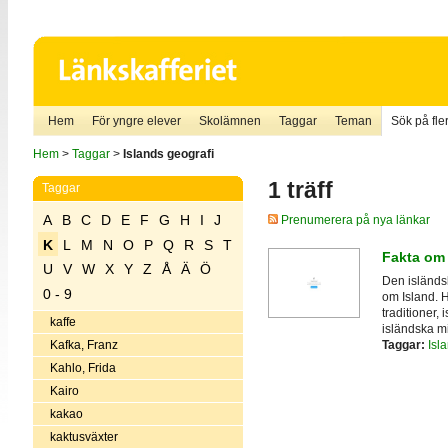
Hem
För yngre elever
Skolämnen
Taggar
Teman
Sök på fler
Hem
>
Taggar
>
Islands geografi
1 träff
Taggar
A
B
C
D
E
F
G
H
I
J
Prenumerera på nya länkar
K
L
M
N
O
P
Q
R
S
T
Fakta om 
U
V
W
X
Y
Z
Å
Ä
Ö
Den isländs
0 - 9
om Island. H
traditioner, 
kaffe
isländska mi
Taggar:
Isl
Kafka, Franz
Kahlo, Frida
Kairo
kakao
kaktusväxter