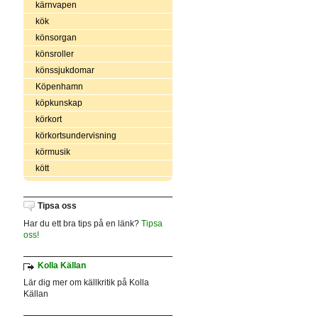
kärnvapen
kök
könsorgan
könsroller
könssjukdomar
Köpenhamn
köpkunskap
körkort
körkortsundervisning
körmusik
kött
Tipsa oss
Har du ett bra tips på en länk?
Tipsa
oss!
Kolla Källan
Lär dig mer om källkritik på Kolla
Källan