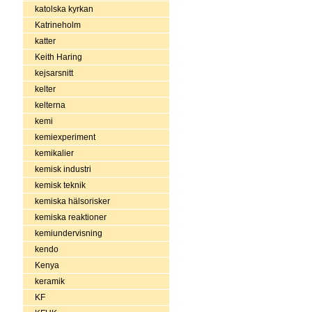
katolska kyrkan
Katrineholm
katter
Keith Haring
kejsarsnitt
kelter
kelterna
kemi
kemiexperiment
kemikalier
kemisk industri
kemisk teknik
kemiska hälsorisker
kemiska reaktioner
kemiundervisning
kendo
Kenya
keramik
KF