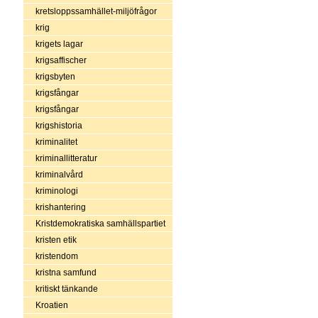
kretsloppssamhället-miljöfrågor
krig
krigets lagar
krigsaffischer
krigsbyten
krigsfångar
krigsfångar
krigshistoria
kriminalitet
kriminallitteratur
kriminalvård
kriminologi
krishantering
Kristdemokratiska samhällspartiet
kristen etik
kristendom
kristna samfund
kritiskt tänkande
Kroatien