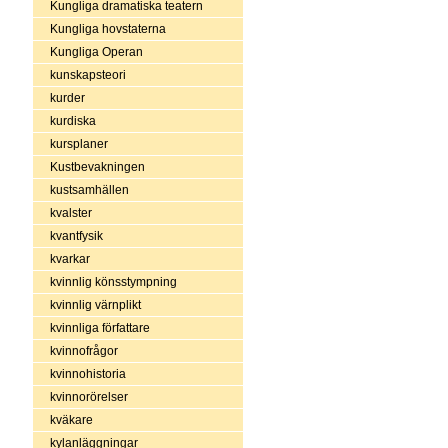
Kungliga dramatiska teatern
Kungliga hovstaterna
Kungliga Operan
kunskapsteori
kurder
kurdiska
kursplaner
Kustbevakningen
kustsamhällen
kvalster
kvantfysik
kvarkar
kvinnlig könsstympning
kvinnlig värnplikt
kvinnliga författare
kvinnofrågor
kvinnohistoria
kvinnorörelser
kväkare
kylanläggningar