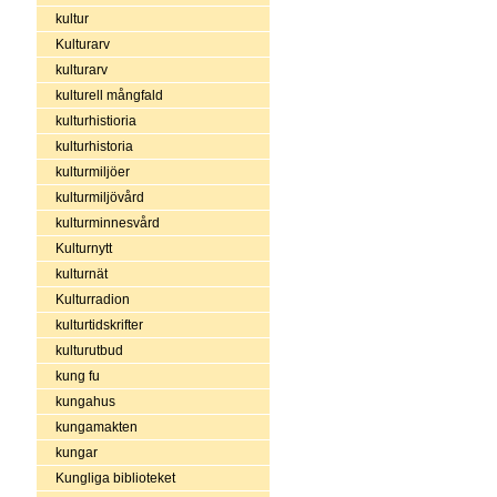
kultur
Kulturarv
kulturarv
kulturell mångfald
kulturhistioria
kulturhistoria
kulturmiljöer
kulturmiljövård
kulturminnesvård
Kulturnytt
kulturnät
Kulturradion
kulturtidskrifter
kulturutbud
kung fu
kungahus
kungamakten
kungar
Kungliga biblioteket