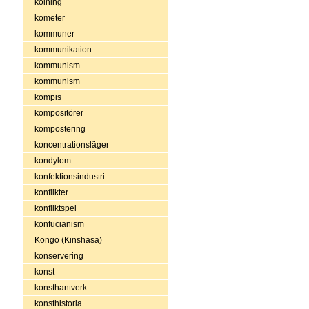
kolning
kometer
kommuner
kommunikation
kommunism
kommunism
kompis
kompositörer
kompostering
koncentrationsläger
kondylom
konfektionsindustri
konflikter
konfliktspel
konfucianism
Kongo (Kinshasa)
konservering
konst
konsthantverk
konsthistoria