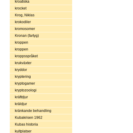
kroatiska
krocket
Krog, Niklas
krokodiler
kromosomer
Kronan (fartyg)
kroppen
kroppen
kroppsspråket
krukväxter
kryddor
kryptering
kryptogamer
kryptozoologi
kräftdjur
kräldjur
kränkande behandling
Kubakrisen 1962
Kubas historia
kultplatser