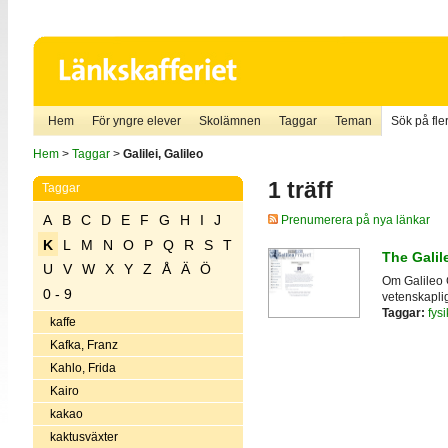
Hem
För yngre elever
Skolämnen
Taggar
Teman
Sök på fler
Hem
>
Taggar
>
Galilei, Galileo
1 träff
Taggar
A
B
C
D
E
F
G
H
I
J
Prenumerera på nya länkar
K
L
M
N
O
P
Q
R
S
T
The Galil
U
V
W
X
Y
Z
Å
Ä
Ö
Om Galileo G
0 - 9
vetenskapli
Taggar:
fysi
kaffe
Kafka, Franz
Kahlo, Frida
Kairo
kakao
kaktusväxter