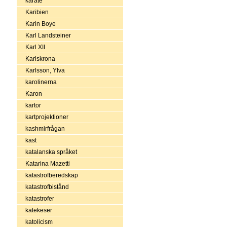
karate
Karibien
Karin Boye
Karl Landsteiner
Karl XII
Karlskrona
Karlsson, Ylva
karolinerna
Karon
kartor
kartprojektioner
kashmirfrågan
kast
katalanska språket
Katarina Mazetti
katastrofberedskap
katastrofbistånd
katastrofer
katekeser
katolicism