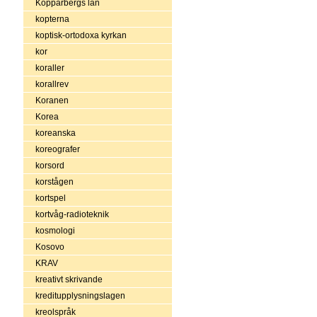
Kopparbergs län
kopterna
koptisk-ortodoxa kyrkan
kor
koraller
korallrev
Koranen
Korea
koreanska
koreografer
korsord
korstågen
kortspel
kortvåg-radioteknik
kosmologi
Kosovo
KRAV
kreativt skrivande
kreditupplysningslagen
kreolspråk