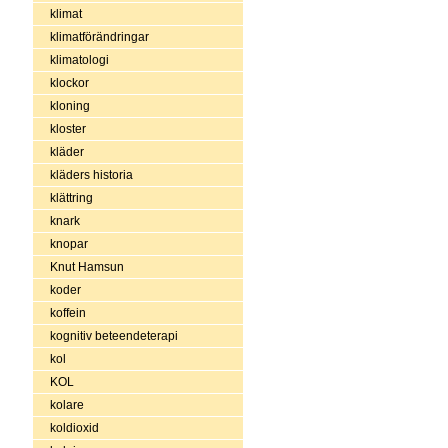
klimat
klimatförändringar
klimatologi
klockor
kloning
kloster
kläder
kläders historia
klättring
knark
knopar
Knut Hamsun
koder
koffein
kognitiv beteendeterapi
kol
KOL
kolare
koldioxid