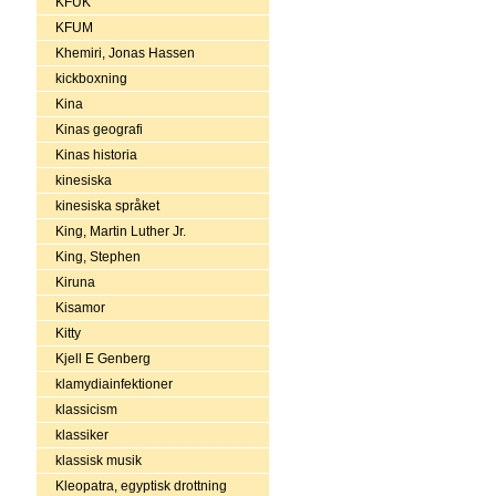
KFUK
KFUM
Khemiri, Jonas Hassen
kickboxning
Kina
Kinas geografi
Kinas historia
kinesiska
kinesiska språket
King, Martin Luther Jr.
King, Stephen
Kiruna
Kisamor
Kitty
Kjell E Genberg
klamydiainfektioner
klassicism
klassiker
klassisk musik
Kleopatra, egyptisk drottning