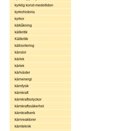
kyrklig konst-medeltiden
kyrkohistoria
kyrkor
kälkåkning
källkritik
Källkritik
källsortering
känslor
kärlek
kärlek
kärlväxter
kärnenergi
kärnfysik
kärnkraft
kärnkraftsolyckor
kärnkraftssäkerhet
kärnkraftverk
kärnreaktorer
kärnteknik