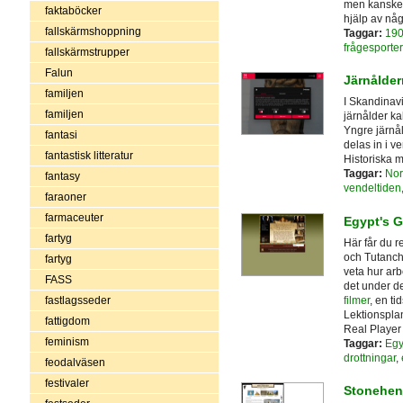
men kanske k
faktaböcker
hjälp av någ
fallskärmshoppning
Taggar:
190
frågesporter
fallskärmstrupper
Falun
Järnålder
familjen
I Skandinavi
familjen
järnålder ka
Yngre järnål
fantasi
delas in i v
fantastisk litteratur
Historiska 
Taggar:
Nor
fantasy
vendeltiden
faraoner
farmaceuter
Egypt's 
fartyg
Här får du 
och Tutanch
fartyg
veta hur arb
FASS
det under d
filmer
, en ti
fastlagsseder
Lektionsplan
fattigdom
Real Player 
feminism
Taggar:
Egy
drottningar
,
feodalväsen
festivaler
Stonehen