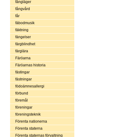
fångläger
fångvård
får
fäbodmusik
fäktning
fängelser
färgblindhet
färglära
Färöarna
Färöarnas historia
fästingar
fästningar
födoämnesallergi
förbund
föremål
föreningar
föreningsteknik
Förenta nationerna
Förenta staterna
Förenta staternas förvaltning