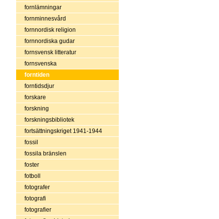
fornlämningar
fornminnesvård
fornnordisk religion
fornnordiska gudar
fornsvensk litteratur
fornsvenska
forntiden
forntidsdjur
forskare
forskning
forskningsbibliotek
fortsättningskriget 1941-1944
fossil
fossila bränslen
foster
fotboll
fotografer
fotografi
fotografier