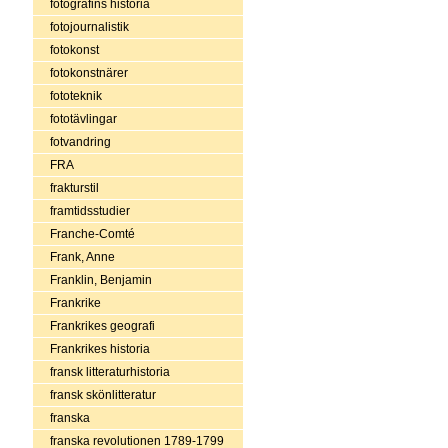
fotografins historia
fotojournalistik
fotokonst
fotokonstnärer
fototeknik
fototävlingar
fotvandring
FRA
frakturstil
framtidsstudier
Franche-Comté
Frank, Anne
Franklin, Benjamin
Frankrike
Frankrikes geografi
Frankrikes historia
fransk litteraturhistoria
fransk skönlitteratur
franska
franska revolutionen 1789-1799