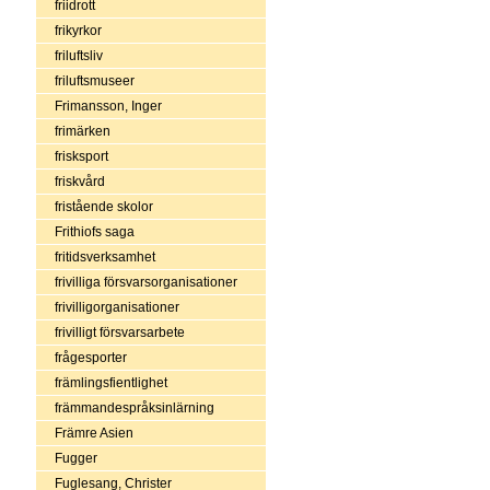
friidrott
frikyrkor
friluftsliv
friluftsmuseer
Frimansson, Inger
frimärken
frisksport
friskvård
fristående skolor
Frithiofs saga
fritidsverksamhet
frivilliga försvarsorganisationer
frivilligorganisationer
frivilligt försvarsarbete
frågesporter
främlingsfientlighet
främmandespråksinlärning
Främre Asien
Fugger
Fuglesang, Christer