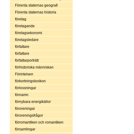
Förenta staternas geografi
Förenta staternas historia
företag
företagande
företagsekonomi
företagsledare
författare
författare
författarporträtt
förhistoriska människan
Förintelsen
förkortningslexikon
förlossningar
förnamn
förnybara energikällor
föroreningar
föroreningsfrågor
förromantiken och romantiken
församlingar