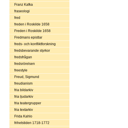
Franz Kafka
fraseologi
fred
freden i Roskilde 1658
Freden i Roskilde 1658
Fredmans epistlar
freds- och konfliktforskning
fredsbevarande styrkor
fredsfrågan
fredsrörelsen
freestyle
Freud, Sigmund
freudianism
fria bildarkiv
fria ljudarkiv
fria teatergrupper
fria textarkiv
Frida Kahlo
frihetstiden 1718-1772