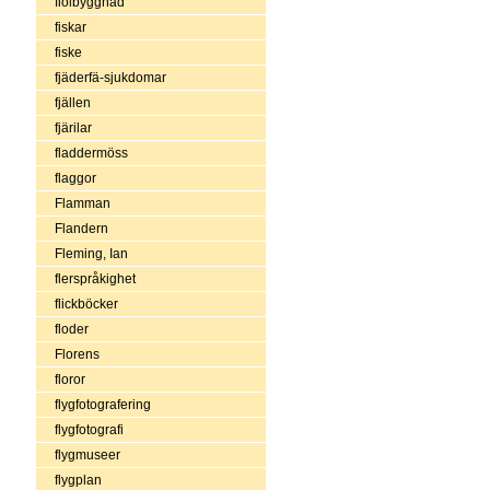
fiolbyggnad
fiskar
fiske
fjäderfä-sjukdomar
fjällen
fjärilar
fladdermöss
flaggor
Flamman
Flandern
Fleming, Ian
flerspråkighet
flickböcker
floder
Florens
floror
flygfotografering
flygfotografi
flygmuseer
flygplan