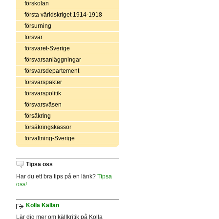
förskolan
första världskriget 1914-1918
försurning
försvar
försvaret-Sverige
försvarsanläggningar
försvarsdepartement
försvarspakter
försvarspolitik
försvarsväsen
försäkring
försäkringskassor
förvaltning-Sverige
Tipsa oss
Har du ett bra tips på en länk?
Tipsa
oss!
Kolla Källan
Lär dig mer om källkritik på Kolla