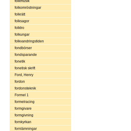
folkmusik
folkomröstningar
folkrätt
folksagor
folktro
folkungar
folkvandringstiden
fondbörser
fondsparande
fonetik
fonetisk skrift
Ford, Henry
fordon
fordonsteknik
Formel 1
formelracing
formgivare
formgivning
fornkyrkan
fornlämningar