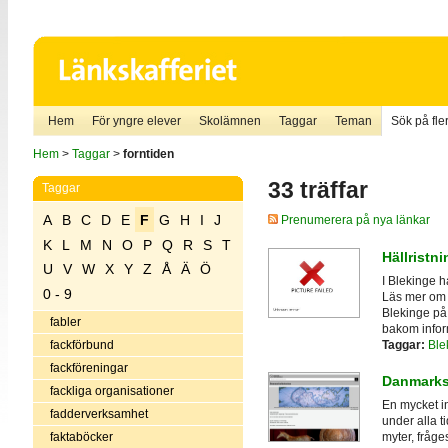
Hem
För yngre elever
Skolämnen
Taggar
Teman
Sök på fler
Hem
>
Taggar
>
forntiden
33 träffar
Taggar
A
B
C
D
E
F
G
H
I
J
Prenumerera på nya länkar
K
L
M
N
O
P
Q
R
S
T
Hällristni
U
V
W
X
Y
Z
Å
Ä
Ö
I Blekinge h
0 - 9
Läs mer om h
Blekinge på
fabler
bakom infor
Taggar:
Ble
fackförbund
fackföreningar
Danmarks
fackliga organisationer
En mycket i
fadderverksamhet
under alla ti
faktaböcker
myter, fråges