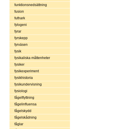
funktionsnedsättning
fusion
futhark
fylogeni
fyrar
fyrskepp
fyrväsen
fysik
fysikaliska måttenheter
fysiker
fysikexperiment
fysikhistoria
fysikundervisning
fysiologi
fågelflyttning
fågelinfluensa
fågelskydd
fågelskådning
fåglar