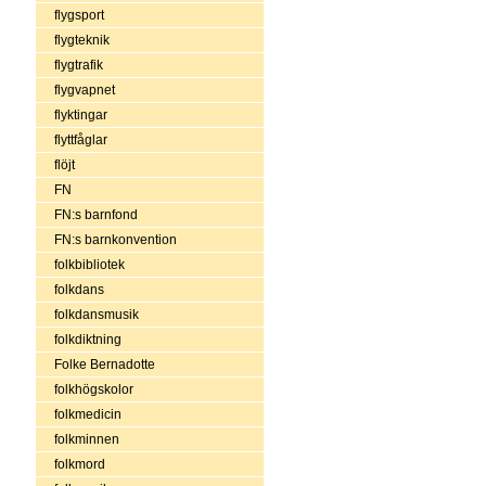
flygsport
flygteknik
flygtrafik
flygvapnet
flyktingar
flyttfåglar
flöjt
FN
FN:s barnfond
FN:s barnkonvention
folkbibliotek
folkdans
folkdansmusik
folkdiktning
Folke Bernadotte
folkhögskolor
folkmedicin
folkminnen
folkmord