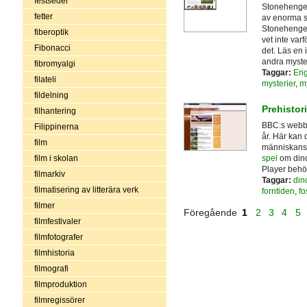
festseder
Stonehenge 
fetter
av enorma st
Stonehenge 
fiberoptik
vet inte var
Fibonacci
det. Läs en
andra myster
fibromyalgi
Taggar:
Eng
filateli
mysterier
,
m
fildelning
Prehistori
filhantering
BBC:s webbpl
Filippinerna
år. Här kan 
film
människans u
spel
om dinos
film i skolan
Player behö
filmarkiv
Taggar:
din
filmatisering av litterära verk
forntiden
,
fo
filmer
Föregående
1
2
3
4
5
filmfestivaler
filmfotografer
filmhistoria
filmografi
filmproduktion
filmregissörer